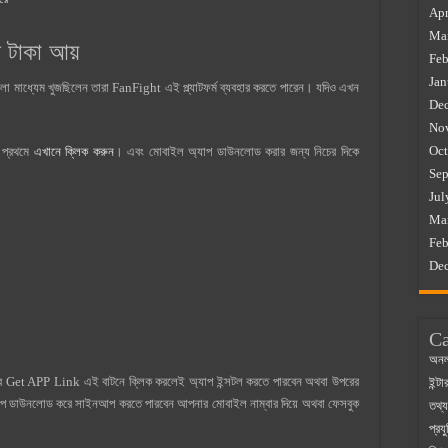
Apr
Ma
 টাকা আয়
Feb
Jan
ো মাধ্যেম খুজছিলেন তারা FanFight এই প্ল্যাটফর্ম ব্যবহার করতে পারেন। যদিও এখন
De
No
Oct
 প্রথমে
এখানে ক্লিক করুন
। এবং মোবাইল অ্যাপ ডাউনলোড করার জন্য নিচের দিকে
Sep
Jul
Ma
Feb
De
Ca
অনল
পর Get APP Link এই বাটনে ক্লিক করলেই অ্যাপ ইন্সটল করতে পারবেন অথবা উপরের
ইন্ট
প ডাউনলোড করে সাইনআপ করতে পারবেন আপনার মোবাইল নাম্বার দিয়ে অথবা ফেসবুক
তথ্য
প্রযু