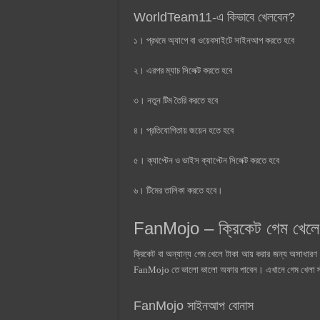
WorldTeam11-এ কিভাবে খেলবেন?
১। প্রথমে অ্যাপে বা ওয়েবসাইটে সাইনআপ করতে হবে
২।
এরপর ম্যাচ সিলেক্ট করতে হবে
৩।
নতুন টিম তৈরি করতে হবে
৪।
প্রতিযোগিতায় জয়েন হতে হবে
৫।
ক্যাপ্টেন ও ভাইস ক্যাপ্টেন সিলেক্ট করতে হবে
৬।
টিমের তালিকা করতে হবে।
FanMojo – ক্রিকেট গেম খেলে 
ক্রিকেট বা অন্যান্য গেম খেলে টাকা আয় করার জন্য অসাধার
FanMojo তে ভালো ভালো অফার পাবেন। এখানে গেম খেলা স্টার
FanMojo সাইনআপ বোনাস