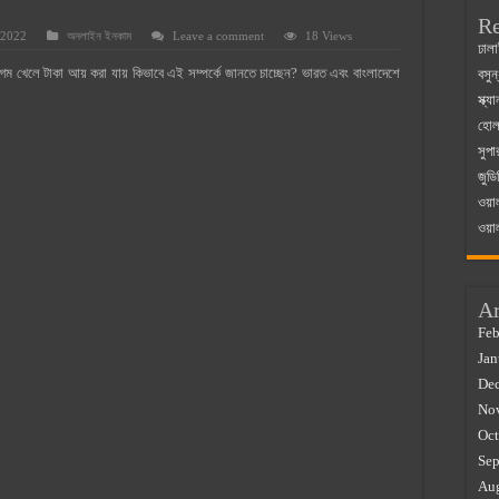
Re
 2022
অনলাইন ইনকাম
Leave a comment
18 Views
 ম্যাজিস্ট্রেট এর সুযোগ সুবিধা
ঢালা
গেম খেলে টাকা আয় করা যায় কিভাবে এই সম্পর্কে জানতে চাচ্ছেন? ভারত এবং বাংলাদেশে
বসুন
়ম ২০২৫
স্ক্
০২৫
হোলস
সুপা
র বাজারে ব্যবসার আইডিয়া
জুডি
 কত ২০২৫
ওয়া
ওয়া
Ar
Feb
Jan
De
No
Oct
Sep
Au