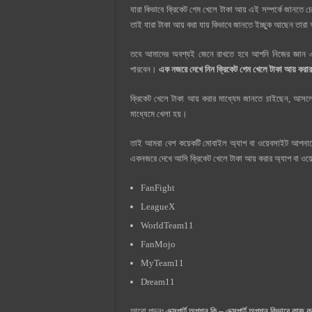
যারা কিভাবে ক্রিকেট গেম খেলে টাকা আয় এই সম্পর্কে জানত
তাই যারা টাকা আয় করা যায় কিভাবে জানতে ইচ্ছুক আছেন ত
তবে আমাদের অবশ্যই জেনে রাখতে হবে আপনি নিজের জ্ঞান এবং 
পারবেন।
এক নজরে দেখে নিন ক্রিকেট গেম খেলে টাকা আয় করার
ক্রিকেট খেলে টাকা আয় করার মাধ্যেম জানতে চাইছেন, আসলে
মাধ্যেমে খেলা হয়।
তাই আমরা বেশ কয়েকটি মোবাইল অ্যাপ বা ওয়েবসাইট আপনাদে
একনজরে দেখে আসি ক্রিকেট খেলে টাকা আয় করার অ্যাপ বা ও
FanFight
LeagueX
WorldTeam11
FanMojo
MyTeam11
Dream11
আরো পড়ুনঃ
এক্সপার্ট অপশন কি – এক্সপার্ট অপশন কিভাবে কাজ ক