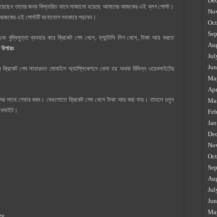
De
ে চেয়েছেন তাদের জন্য বিস্তারিত ভাবে সাজানো হয়েছে আমাদের আজকের এই ব্লগ পোস্ট।
No
ারা আজকের এই পোস্টটি মনোযোগ সহকারে পড়বেন।
Oct
Sep
বুদ্ধিমুত্তা ব্যবহার করে ক্রিকেট গেম খেলে, ফ্যান্টাসি লিগ খেলে, টাকা আয় করতে
Au
 উপায়ঃ
Jul
Jun
 ক্রিকেট গেম সাধারনত মোবাইল অ্যাপ্লিকেশনে খেলা হয় অথবা বিভিন্ন ওয়েবসাইটের
Ma
Apr
র সাথে শেয়ার করব। যেগুলোতে ক্রিকেট গেম খেলে টাকা আয় করা যায়। তাহলে চলুন
Ma
য়েবসাইট।
Feb
Jan
De
No
Oct
Sep
Au
Jul
Jun
Ma
রে