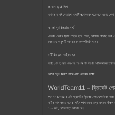
জয়েন অ্যা লিগ
এখানে আপনি যেকোনো একটি লিগে জয়েন হতে হবে এরপর খেলা 
ফলো দ্যা লিডারবোর্ড
একবার খেলার ম্যাচ লাইভ হয়ে গেলে, আপনার বাছাই করা খেলোয
স্কোয়াড অনুযায়ী আপনার র‌্যাঙ্ক পরিবর্তন হবে।
ওইয়িন এন্ড ওইয়থড্র
ম্যাচ শেষ হওয়ার পরে এবং আপনি যদি লিগের টপ বিজয়ীদের তা
আরো পড়ুনঃ
বিকাশ থেকে লোন নেওয়ার উপায়
WorldTeam11 – ক্রিকেট গেম 
WorldTeam11 এই অ্যাপটিও ক্রিকেট গেম খেলে টাকা করার
সাইন আপ করতে হবে। সাইন আপ করার জন্য এখানে ক্লিক
১০০ রুপি, প্রতি সাইন আপের পর।