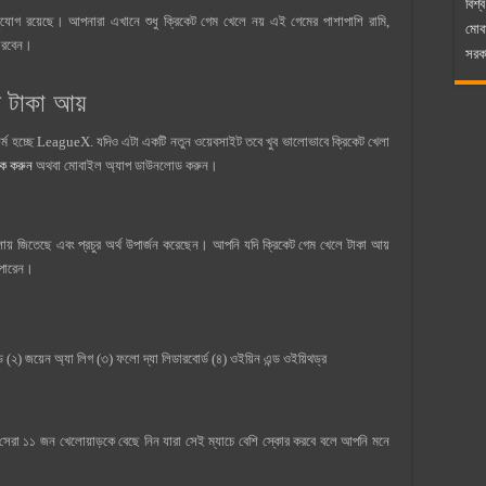
বিশ্ব
ুযোগ রয়েছে। আপনারা এখানে শুধু ক্রিকেট গেম খেলে নয় এই গেমের পাশাপাশি রামি,
মোব
 পারবেন।
সরকা
 টাকা আয়
ফর্ম হচ্ছে LeagueX. যদিও এটা একটি নতুন ওয়েবসাইট তবে খুব ভালোভাবে ক্রিকেট খেলা
িক করুন
অথবা মোবাইল অ্যাপ ডাউনলোড করুন।
েলায় জিতেছে এবং প্রচুর অর্থ উপার্জন করেছেন। আপনি যদি ক্রিকেট গেম খেলে টাকা আয়
ে পারেন।
(২) জয়েন অ্যা লিগ (৩) ফলো দ্যা লিডারবোর্ড (৪) ওইয়িন এন্ড ওইয়িথড্র
সেরা ১১ জন খেলোয়াড়কে বেছে নিন যারা সেই ম্যাচে বেশি স্কোর করবে বলে আপনি মনে