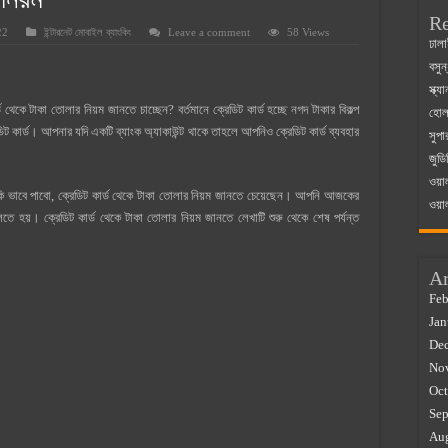
নিয়ম
Re
22
ইন্টারনেট মোবাইল ব্যাংকিং
Leave a comment
58 Views
 ম্যাজিস্ট্রেট এর সুযোগ সুবিধা
ঢালা
বসুন
়ম ২০২৫
স্ক্
০২৫
থেকে টাকা তোলার নিয়ম জানতে চাচ্ছেন? বর্তমানে ক্রেডিট কার্ড হচ্ছে নগদ টাকার বিকল্প
হোলস
ডিট কার্ড। আপনার যদি একটি ব্যাংক অ্যাকাউন্ট থাকে তাহলে আপনিও ক্রেডিট কার্ড ব্যবহার
সুপা
র বাজারে ব্যবসার আইডিয়া
জুডি
 কত ২০২৫
ওয়া
্ড কি ভাবে পাবো, ক্রেডিট কার্ড থেকে টাকা তোলার নিয়ম জানতে চেয়েছেন। আপনি আজকের
ওয়া
লতে হয়। ক্রেডিট কার্ড থেকে টাকা তোলার নিয়ম জানতে লেখাটি শুরু থেকে শেষ পর্যন্ত
Ar
Feb
Jan
De
No
Oct
Sep
Au