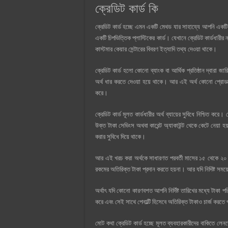
ক্রেডিট কার্ড কি
ক্রেডিট কার্ড হচ্ছে এমন একটি মেথড যার সাহায্যে আপনি একট
একটি চিপভিত্তিক প্লাস্টিকের কার্ড। যেখানে ক্রেডিট কার্ডধারীর না
কাস্টমার কেয়ার সেন্টারের বিবরণ ইত্যাদি তথ্য দেওয়া থাকে।
ক্রেডিট কার্ড হলো কোনো ব্যাংক বা আর্থিক প্রতিষ্ঠান দ্বারা 
অর্থ ধার করতে দেওয়া হয়ে থাকে। আর এই অর্থ কোনো প্রোডাক্ট এ
করে।
ক্রেডিট কার্ড মূলত কার্ডধারীর অর্থ ব্যায়ের সুবিধে নিশ্চিত ক
উক্ত টাকা সেভিংস অথবা কারেন্ট অ্যাকাউন্ট থেকে কেটে নেয়া হয়
করার সুবিধে দিয়ে থাকে।
আর এই খরচ করা অর্থকে সাধারণত পরবর্তী মাসের ১৫ থেকে ২০ দ
রকমের অতিরিক্ত টাকা প্রদান করতে হয়না। আর যদি নিদিষ্ট সময়ের
অর্থাৎ যদি কোনো কারণবশত আপনি নির্দিষ্ট তারিখের মধ্যে টাকা পর
করে এবং সেই সাথে পেনাল্টি হিসেবে অতিরিক্ত টাকাও চার্জ করতে
মোট কথা ক্রেডিট কার্ড হচ্ছে মূলত ব্যবহারকারীদের বাকিতে লেনদেন