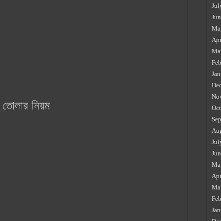
Jul
Jun
Ma
Apr
Ma
Feb
Jan
De
No
া তোলার নিয়ম
Oct
Sep
Au
Jul
Jun
Ma
Apr
Ma
Feb
Jan