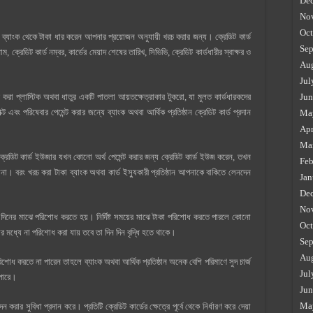
De
No
Oct
ি ব্যাংক থেকে টাকা ধার করেন আপনার প্রয়োজন অনুযায়ী খরচ করার জন্য। ক্রেডিট কার্ড
Sep
ম, ক্রেডিট কার্ড নম্বর, কার্ডের মেয়াদ শেষের তারিখ, সিভিভি, ক্রেডিট কার্ডধারীর স্বাক্ষর ও
Au
Jul
জারি করা প্লাস্টিক অথবা ধাতুর একটি পাতলা আয়তক্ষেত্রাকার টুকরো, যা মুলত কার্ডধারকদের
Jun
বং পরিষেবার পেমেন্ট করার জন্যে ব্যাংক অথবা আর্থিক প্রতিষ্ঠান ক্রেডিট কার্ড প্রদান
Ma
Apr
Ma
রে। ক্রেডিট কার্ড ইউজার যখন কোনো অর্থ পেমেন্ট করার জন্য ক্রেডিট কার্ড ইউজ করেন, তখন
Feb
না। বরং খরচ করা টাকা ব্যাংক অথবা কার্ড ইস্যুকারী প্রতিষ্ঠান আপনাকে বাকিতে লেনদেন
Jan
De
No
িনের মাঝে পরিশোধ করতে হয়। নির্দিষ্ট সময়ের মাঝে টাকা পরিশোধ করতে পারলে কোনো
Oct
 মধ্যে না পরিশোধ করা যায় তবে তা দিন দিন বৃদ্ধি হতে থাকে।
Sep
Au
িশোধ করতে না পারেন তাহলে ব্যাংক অথবা আর্থিক প্রতিষ্ঠান অনেক বেশি পরিমাণে সুদ চার্জ
Jul
 পারে।
Jun
Ma
 করার সুবিধা প্রদান করে। প্রতিটি ক্রেডিট কার্ডের ক্ষেত্রে পূর্বে থেকে নির্ধারণ করে দেয়া