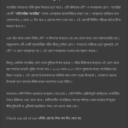
গনোরিয়া সাধারণত নারী-পুরুষ উভয়ের হতে পারে। এটি কষ্টদায়ক যৌ* -ন সংক্রামক রোগ। গনোরিয়া
রোগটি “
নাইসেরিয়া গনোরিয়া
” নামক একপ্রকার ব্যাকটেরিয়ার কারণে হয়। আক্রান্ত ব্যক্তির সঙ্গে
মেলামেশার ২ থেকে ১০ দিন পরে এ রোগের লক্ষণ দেখা যায়। এই রোগেটি দীর্ঘদিন শরীরের বাইরে টিকে
থাকতে পারে না।
এরা বেঁচে থাকে কেবল নিবিড় যৌ* -ন মিলনের মাধ্যমে এক দেহ থেকে অন্য দেহে স্থানান্তরিত হয়।
প্রকৃতপক্ষে এটি একটি ব্যাকটেরিয়া গঠিত জীবাণু বাহিত রোগ। সাধারণত নারীদের চেয়ে পুরুষরাই এই
যৌ* -ন রোগে আক্রান্ত হয়। এই রোগে আক্রান্ত হওয়ার হার ক্রমশ বাড়ছে।
কিন্তু একাধিক গনোরিয়া রোগ থেকে মুক্তির উপায় রয়েছে। সঠিক চিকিৎসার মাধ্যমে এই রোগ থেকে
অল্প সময়ের মধ্যেই মুক্তি পাওয়া যায়। ২০১৬ থেকে ২০১৭ সালে পুরুষদের মধ্যে গনোরিয়ার হার
দ্বিগুণ হয়েছে। এই রোগের ইনফেকশনের সর্বাধিক কমন লক্ষণ হচ্ছে ডিসচার্জ। যেকোনো ধরনের
ডিসচার্জ হলে আপনার চিকিৎসকের শরণাপন্ন হওয়া উচিত।
সাধারণত পেনি*সিলিন ব্যবহারে সংক্রমণ সেরে যায়। পেনি*সিলিন রেজিস্ট্যান্ট ব্যক্তিকে সেনসিটিভ
ঔষধে চিকিৎসা দেয়া যেতে পারে। জটিলতাহীন গনোরিয়ার ক্ষেত্রে পর্যাপ্ত একক মাত্রায় উপযুক্ত
জীবাণুবিরোধী বা এন্টিমাইক্রোবিয়াল ঔষধ বেশ ভালো কাজ দেয়।
Check out all of our
ওসিডি রোগের ঔষধ কত দিন খেতে হয়
.