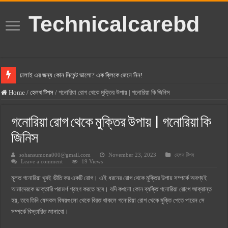
Technicalcarebd
ঢালাই এর জন্য কোন সিমেন্ট ভালো? এক ক্লিকে জেনে নিন!
বসুন্ধরা সিমেন্ট এর দাম ২০২৫
Home
/
হেলথ টিপস
/
গনোরিয়া রোগ থেকে মুক্তির উপায় | গনোরিয়া কি জিনিস
স্ক্যান সিমেন্ট এর দাম ২০২৫
গনোরিয়া রোগ থেকে মুক্তির উপায় | গনোরিয়া কি
হোলসিম সিমেন্ট দাম ২০২৫
জিনিস
সুপারক্রিট সিমেন্ট দাম ২০২৫
sohansumona000@gmail.com
November 23, 2023
হেলথ টিপস
জুডিশিয়াল ম্যাজিস্ট্রেট কি? জুডিশিয়াল ম্যাজিস্ট্রেট এর সুযোগ সুবিধা
Leave a comment
19 Views
ওয়ালটন মোবাইল কিস্তিতে কেনার নিয়ম ২০২৫
মূলত গনোরিয়া খুবই ভীতি কর একটি রোগ। এই ধরনের রোগ থেকে মুক্তির উপায় সম্পর্কে অবশ্যই
আমাদেরকে ডাক্তারি পরামর্শ গ্রহণ করতে হবে। যদি কখনো কোন ব্যক্তি গনোরিয়া রোগে আক্রান্ত
ওয়ালটন টিভি কিস্তিতে কেনার নিয়ম ২০২৫
হয়, তবে তিনি যেসকল বিষয়গুলো থেকে বিরত থাকলে গনোরিয়া রোগ থেকে মুক্তি পেতে পারেন সে
গ্রামে লাভজনক ব্যবসা ২০২৫ ও গ্রামের বাজারে ব্যবসার আইডিয়া
সম্পর্কে বিস্তারিত জানাবো।
জেনে নিন, বর্তমানে মোবাইল ঘড়ি দাম কত ২০২৫