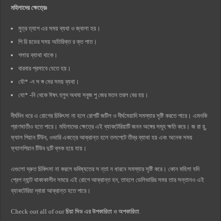
মহিলাদের ক্ষেত্রেঃ
মুত্র ত্যাগ এর সময় ব্যথা ও জ্বালা হয়।
পি রি য়ডের সময় অতিরিক্ত র ক্ত পাত।
গলায় ব্যাথা থাকে।
বারবার প্রসাবে যেতে হয়।
যৌ* -ন স ঙ্গ মের সময় ব্যথা।
যো* -নি থেকে ঈষৎ হলুদ অথবা সবুজ পু জের মতন তরল বের হয়।
দীর্ঘদিন ধরে এ রোগের চিকিৎসা না হলে রোগটি জটিল ও দীর্ঘমেয়াদি সমস্যার সৃষ্টি করতে পারে। এমনকি
প্রাণঘাতীও হতে পারে। মহিলাদের ক্ষেত্রে এই ব্যাকটেরিয়াটি জনন অঙ্গের সমূহ ক্ষতি করে। জ রা য়ু,
ফ্যাল পিয়ান টিউব, ওভারি একত্রে আক্রান্ত হলে তলপেটে তীব্র ব্যাথা হয় এবং অনেক সময়
ফ্যালপিয়ান টিউব দুটি ব্লক হয়ে যায়।
এগুলো দ্রুত চিকিৎসা না করলে ভবিষ্যতের স ন্তা ন ধারনে সমস্যার সৃষ্টি করে। কোন মহিলা যদি
প্রেগ ন্যান্ট থাকাকালীন সময়ে এই রোগে আক্রান্ত হন, তাহলে ডেলিভারির সময় তার সন্তানও এই
ব্যাকটেরিয়া দ্বারা আক্রান্ত হতে পারে।
Check out all of our
চিয়া সিড এর উপকারিতা ও অপকারিতা
.