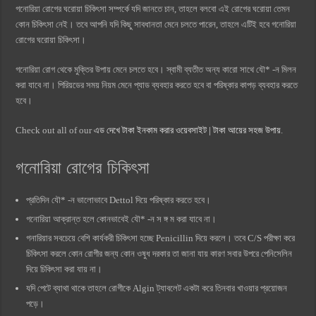
গনোরিয়া রোগের ঘরোয়া চিকিৎসা সম্পর্কে যদি জানতে চান, তাহলে বলবো এই রোগের ঘরোয়া তেমন
কোন চিকিৎসা নেই। তবে আপনি যদি কিছু সাবধানতা মেনে চলতে পারেন, তাহলে এটিই হবে গনোরিয়া
রোগের ঘরোয়া চিকিৎসা।
গনোরিয়া রোগ থেকে মুক্তির উপায় মেনে চলতে হবে। স্বামী ব্যতীত অন্য কারো সাথে যৌ* -ন মিলন
করা যাবে না। পিরিয়ডের সময় নিয়ম মেনে প্যাড ব্যবহার করতে হবে বা পরিষ্কার কাপড় ব্যবহার করতে
হবে।
Check out all of our
এড দেখে টাকা ইনকাম করার ওয়েবসাইট | টাকা আয়ের সহজ উপায়
.
গনোরিয়া রোগের চিকিৎসা
প্রতিদিন যৌ* -ন ভালোভাবে Dettol দিয়ে পরিষ্কার করতে হবে।
গনোরিয়া আক্রান্ত হলে কোনভাবেই যৌ* -ন স ঙ্গ ম করা যাবে না।
গনারিয়ার সবচেয়ে বেশি কার্যকরী চিকিৎসা হচ্ছে Penicillin দিয়ে করলে। তবে C/S পরীক্ষা করে
চিকিৎসা করলে কোন রোগীর জন্য কোন ওষুধ দরকার তা জানা যায় কারণ সবার উপরে পেনিসেলিন
দিয়ে চিকিৎসা করা যায় না।
যদি পেটে ব্যাথা থাকে তাহলে রোগীকে Algin ট্যাবলেট একটা করে তিনবার খাওয়ার প্রয়োজন
পড়ে।