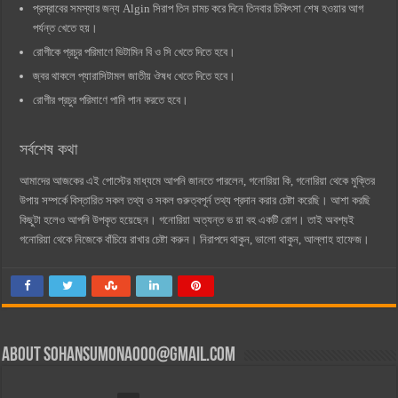
প্রস্রাবের সমস্যার জন্য Algin সিরাপ তিন চামচ করে দিনে তিনবার চিকিৎসা শেষ হওয়ার আগ
পর্যন্ত খেতে হয়।
রোগীকে প্রচুর পরিমাণে ভিটামিন বি ও সি খেতে দিতে হবে।
জ্বর থাকলে প্যারাসিটামল জাতীয় ঔষধ খেতে দিতে হবে।
রোগীর প্রচুর পরিমাণে পানি পান করতে হবে।
সর্বশেষ কথা
আমাদের আজকের এই পোস্টের মাধ্যমে আপনি জানতে পারলেন, গনোরিয়া কি, গনোরিয়া থেকে মুক্তির
উপায় সম্পর্কে বিস্তারিত সকল তথ্য ও সকল গুরুত্বপূর্ন তথ্য প্রদান করার চেষ্টা করেছি। আশা করছি
কিছুটা হলেও আপনি উপকৃত হয়েছেন। গনোরিয়া অত্যন্ত ভ য়া বহ একটি রোগ। তাই অবশ্যই
গনোরিয়া থেকে নিজেকে বাঁচিয়ে রাখার চেষ্টা করুন। নিরাপদে থাকুন, ভালো থাকুন, আল্লাহ হাফেজ।
About
sohansumona000@gmail.com