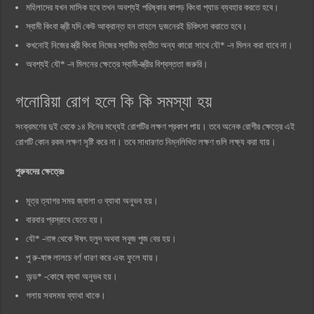
মহিলাদের যখন মাসিক হবে তখন অবশ্যই পরিষ্কার কাপড় কিংবা প্যাড ব্যবহার করতে হবে।
স্বামী কিংবা স্ত্রী যদি কেউ আক্রান্ত হন তাহলে দুজনেরই চিকিৎসা করাতে হবে।
কখনোই নিজের স্ত্রী কিংবা নিজের স্বামীর ব্যতীত অন্য কারো সাথে যৌ* -ন মিলন করা যাবে না।
অবশ্যই যৌ* -ন মিলনের ক্ষেত্রে স্বামী-স্ত্রীর বিশ্বস্ততা জরুরি।
গনোরিয়া রোগ হলে কি কি সমস্যা হয়
সংক্রমণের দুই থেকে ১৪ দিনের মধ্যেই রোগটির লক্ষণ প্রকাশ পায়। তবে অনেক রোগীর ক্ষেত্রে এই
রোগটি কোন রকম লক্ষণ সৃষ্টি করে না। তবে সাধারণত নিম্নলিখিত লক্ষণ গুলি লক্ষ্য করা যায়।
পুরুষদের ক্ষেত্রেঃ
মূত্র ত্যাগর সময় জ্বালা ও ব্যাথা অনুভব হয়।
বারবার প্রস্রাবে যেতে হয়।
যৌ* -নাঙ্গ থেকে ঈষৎ হলুদ অথবা সবুজ পুজ বের হয়।
পু রু-ষাঙ্গ লালচে বর্ণ ধারণ করে এবং ফুলে যায়।
অন্ড* -কোষে ব্যথা অনুভব হয়।
গলায় সবসময় ব্যাথা থাকে।