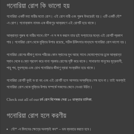
গনোরিয়া রোগ কি ভালো হয়
গনোরিয়া একটি মহা মারীর মতো রোগ। এই রোগ নারী এবং পুরুষ উভয়েরই হয়। এটি একটি যৌ*
-ন রোগ। গনোক্কাস নামক এক জীবাণুর আক্রমণে এই রোগটি হয়ে থাকে।
আক্রান্ত পুরুষ বা নারীর সাথে যৌ* -ন স ঙ্গ ম করলে তার দুই সপ্তাহের মধ্যে এই রোগটি প্রকাশ
পায়। গনোরিয়া রোগ থেকে মুক্তির উপায় রয়েছে, সঠিক চিকিৎসার মাধ্যমে গনোরিয়া রোগ ভালো হয়।
গনোরিয়া রোগের জীবাণু মানব শরীরের কোন স্থানের মুখ আছে সাথে মেমোপ্লেনের ঢুকে আক্রান্ত
স্থান থেকে র ক্তে প্রবেশ করে নানা প্রকার রোগের সৃষ্টি করে থাকে। সাধারণত মানুষের মূত্রনালী,
পায়ু পথ, মুখগহ্বর এবং চোখ গনোরিয়ার জীবাণু দ্বারা সংক্রমিত হয়ে থাকে।
গনোরিয়া রোগটি খুবই ভ য়া বহ এবং এই রোগটি হলে আপনার অস্বস্তির শেষ হবে না। তাই অবশ্যই
গনোরিয়া রোগ থেকে মুক্তির উপায় সম্পর্কে সকলের জেনে নেওয়া উচিত।
Check out all of our
চর্ম রোগ বিশেষজ্ঞ সেরা ১০ ডাক্তার তালিকা
.
গনোরিয়া রোগ হলে করণীয়
যৌ* -ন মিলনের ক্ষেত্রে অবশ্যই কন* – ডম ব্যবহার করতে হবে।