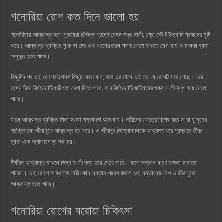
গনোরিয়া রোগ কত দিনে ভালো হয়
গনোরিয়ায় আক্রান্ত হলে পুরুষেরা বিভিন্ন গ্রন্থে যেমন শুক্র নালী, প্রো স্টে ট ইত্যাদি প্রদাহের সৃষ্টি
করে। আক্রান্ত ব্যক্তির পু রু ষা ঙ্গের এক ধরনের তরল পদার্থ লেগে থাকতে দেখা যায় ও হালকা ব্যথা
অনুভুত হতে পারে।
কিছুদিন পর এই রোগের উপসর্গ কিছুটা কমে যায়, তবে এর মানে এই নয় যে রোগটি সরে গেছে। এর
মধ্যে দিয়ে দীর্ঘমেয়াদি জটিলতা দেখা দিতে পারে, আর দীর্ঘমেয়াদি জটিলতার শুক্র না লী বন্ধ হয়ে যেতে
পারে।
ফলে আক্রান্ত ব্যক্তির পিতা হওয়া সম্ভাবনা কমে যায়। নারীদের ক্ষেত্রে বিশেষ করে জ রা য়ু মুখের
গ্রন্থিগুলো জীবাণুতে আক্রান্ত হয় পরে। এ জীবানুর ডিম্বোনালিকে আক্রমণ করে প্রস্রাবে তীব্র
ব্যথা এবং জ্বালাপোড়া শুরু হয়।
দীর্ঘদিন আক্রান্ত থাকলে ডিম্ব ণা লী বন্ধ হয়ে যেতে পারে। ফলে সন্তান ধারণ ক্ষমতা হারাতে
পারেন। এই রোগে আক্রান্ত নারী কোন সন্তান প্রসব করলে ওই সন্তানের চোখ এ জীবানুতে
আক্রান্ত হতে পারে।
গনোরিয়া রোগের ঘরোয়া চিকিৎসা