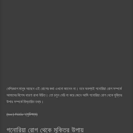
বেশিরভাগ মানুষ আছেন এই রোগের কথা এখনো জানেন না। তবে অবশ্যই গনোরিয়া রোগ সম্পর্কে
আমাদের বিশেষ ধারণা রাখা উচিত। তো চলুন দেরি না করে জেনে আসি গনোরিয়া রোগ থেকে মুক্তির
উপায় সম্পর্কে বিস্তারিত তথ্য।
(toc) #title=(সুচিপত্র)
গনোরিয়া রোগ থেকে মুক্তির উপায়