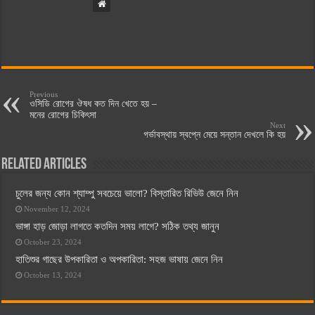
Previous
ওসিডি রোগের ঔষধ কত দিন খেতে হয় –
মনের রোগের চিকিৎসা
Next
গর্ভাবস্থায় স্বপ্নে মেয়ে সন্তান দেখলে কি হয়
Related Articles
চুলের জন্য কোন শ্যাম্পু সবচেয়ে ভালো? বিস্তারিত রিভিউ জেনে নিন
November 12, 2024
ভাঙ্গা হাড় জোড়া লাগতে কতদিন সময় লাগে? সঠিক তথ্য জানুন
October 23, 2024
হাতিশুর গাছের উপকারিতা ও অপকারিতা: সহজ ভাষায় জেনে নিন
October 13, 2024