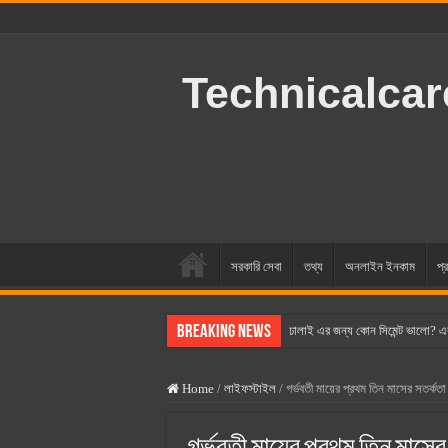
Technicalca
সরকারি সেবা
তথ্য
অনলাইন ইনকাম
প্র
Breaking News
ঢালাই এর জন্য কোন সিমেন্ট ভালো? এ
বসুন্ধরা সিমেন্ট এর দাম ২০২৫
Home
/
লাইফস্টাইল
/
গর্ভবতী মায়ের প্রথম তিন মাসের সতর্কতা
স্ক্যান সিমেন্ট এর দাম ২০২৫
হোলসিম সিমেন্ট দাম ২০২৫