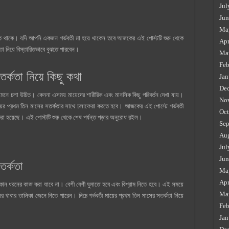
Jul
Jun
Ma
 হতে থাকে। যদি আপনি একজন গর্ভবতী মা হয়ে থাকেন তবে আজকের এই পোস্টটি শুরু থেকে
Apr
কতা নিয়ে বিস্তারিতভাবে বুঝতে পারবেন।
Ma
Feb
সতর্কতা নিয়ে কিছু কথা
Jan
De
 মেনে চলা উচিত। কেননা এসময় মায়েদের শারীরিক এবং মানসিক কিছু পরিবর্তন দেখা যায়।
No
য়ের প্রথম তিন মাসের সতর্কতার সাথে চলাফেরা করতে হবে। আজকের এই পোস্টে গর্ভবতী
Oct
 করা হয়েছে। এই পোস্টটি শুরু থেকে শেষ পর্যন্ত পড়ার অনুরোধ রইল।
Sep
Au
Jul
Jun
 সতর্কতা
Ma
Apr
 কোন ধরনের কাজ করা যাবে না। বেশী বেশী ঘুমাতে হবে এবং বিশ্রাম নিতে হবে। এই সময়ে
Ma
র খাবার তালিকা জেনে নিতে পারেন। নিচে গর্ভবতী মায়ের প্রথম তিন মাসের সতর্কতা নিয়ে
Feb
Jan