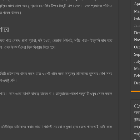
Apr
 বৃদ্ধির সাথে সাথে জরায়ু প্রসাবের নালির উপরে কিছুটা চাপ ফেলে। ফলে প্রসাবের পরিমান
Ma
ন্ত প্রবল থাকবে।
Feb
Jan
 পারে
De
No
দিতে পারে যেমনঃ মাথা ব্যাথা, বমি হওয়া, মেজাজ খিটখিটে, শরীর খারাপ ইত্যাদি ভাব হতে
Oct
ই এসব উপসর্গ দেখা দিলে বিশ্রাম নিতে হবে।
Sep
Jul
Ma
র্ভবতী মহিলাদের খাবার হজম হতে ও পেট খালি হতে অন্যন্য মহিলাদের তুলনায় বেশি সময়
Feb
াগে একটু বেশি।
De
পারে। তবে এতে আপনি ঘাবড়ে যাবেন না। ডাক্তারের পরামর্শ অনুযায়ী ওষুধ সেবন করলে
Ca
অনল
ইন্ট
তথ্য
অতিরিক্ত ভারি কাজ করার কারণে গর্ভবতী মায়েরা অসুস্থ হয়ে যেতে পারে তাই ভারী কাজ
প্রযু