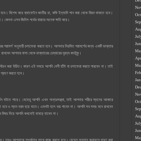
De
No
রতে হবে। বিশেষ করে ক্যাফেইন জাতীয় চা, কফি ইত্যাদি পান করা থেকে বিরত থাকতে হবে।
Oct
। কেননা এসব জিনিস গর্ভের বাচ্চার অনেক ক্ষতি করে।
Sep
Au
Jul
Jun
ের পরামর্শ অনুযায়ী চলাফেরা করতে হবে। আপনার নিয়মিত পরামর্শের জন্য একটি ডাক্তার
Ma
ল রাখবেন আপনার বাসা থেকে ডাক্তারের চেম্বারের দূরত্ব কতটুকু।
Apr
Ma
র্বাচন করা উচিত। কারণ এই সময়ে আপনি বেশী হাঁটা বা চলাফেরা করতে পারবেন না। তাই
Feb
লো গ্রহণ করতে হবে।
Jan
De
No
র্তন ঘটতে পারে। যেহেতু আপনি এখন অন্তঃসত্ত্বা, তাই আপনার শরীরে স্তনের আকারে
Oct
ব্যথা হবে ও স্তন নরম হয়ে যাবে। এমনটা হলে ভয় পাবেন না। আপনি সব সময় মনে রাখবেন
Sep
সব বিষয় নিয়ে আপনি কখনোই ঘাবড়ে যাবেন না।
Au
Jul
Jun
Ma
্যাপার। তবুও আপনাকে সতর্কতার সাথে কাজ করতে হবে। যেহেতু সন্তান জরায়ুতে ধারণ করা