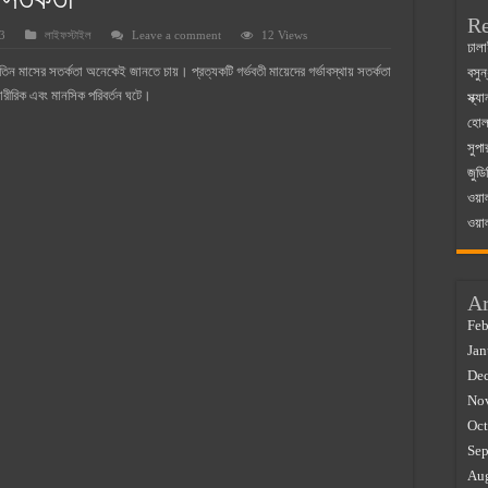
 সতর্কতা
Re
3
লাইফস্টাইল
Leave a comment
12 Views
 ম্যাজিস্ট্রেট এর সুযোগ সুবিধা
ঢালা
 তিন মাসের সতর্কতা অনেকেই জানতে চায়। প্রত্যকটি গর্ভবতী মায়েদের গর্ভাবস্থায় সতর্কতা
বসুন
়ম ২০২৫
ারীরিক এবং মানসিক পরিবর্তন ঘটে।
স্ক্
০২৫
হোলস
সুপা
র বাজারে ব্যবসার আইডিয়া
জুডি
 কত ২০২৫
ওয়া
ওয়া
Ar
Feb
Jan
De
No
Oct
Sep
Au