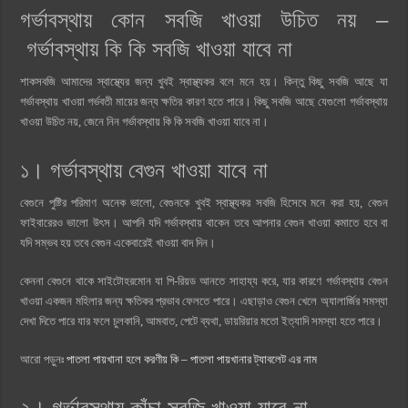
গর্ভাবস্থায় কোন সবজি খাওয়া উচিত নয় –
গর্ভাবস্থায় কি কি সবজি খাওয়া যাবে না
শাকসবজি আমাদের স্বাস্থ্যের জন্য খুবই স্বাস্থ্যকর বলে মনে হয়। কিন্তু কিছু সবজি আছে যা
গর্ভাবস্থায় খাওয়া গর্ভবতী মায়ের জন্য ক্ষতির কারণ হতে পারে। কিছু সবজি আছে যেগুলো গর্ভাবস্থায়
খাওয়া উচিত নয়, জেনে নিন গর্ভাবস্থায় কি কি সবজি খাওয়া যাবে না।
১। গর্ভাবস্থায় বেগুন খাওয়া যাবে না
বেগুনে পুষ্টির পরিমাণ অনেক ভালো, বেগুনকে খুবই স্বাস্থ্যকর সবজি হিসেবে মনে করা হয়, বেগুন
ফাইবারেরও ভালো উৎস। আপনি যদি গর্ভাবস্থায় থাকেন তবে আপনার বেগুন খাওয়া কমাতে হবে বা
যদি সম্ভব হয় তবে বেগুন একেবারেই খাওয়া বাদ দিন।
কেননা বেগুনে থাকে সাইটোহরমোন যা পি-রিয়ড আনতে সাহায্য করে, যার কারণে গর্ভাবস্থায় বেগুন
খাওয়া একজন মহিলার জন্য ক্ষতিকর প্রভাব ফেলতে পারে। এছাড়াও বেগুন খেলে অ্যালার্জির সমস্যা
দেখা দিতে পারে যার ফলে চুলকানি, আমবাত, পেটে ব্যথা, ডায়রিয়ার মতো ইত্যাদি সমস্যা হতে পারে।
আরো পড়ুনঃ
পাতলা পায়খানা হলে করণীয় কি – পাতলা পায়খানার ট্যাবলেট এর নাম
২। গর্ভাবস্থায় কাঁচা সবজি খাওয়া যাবে না