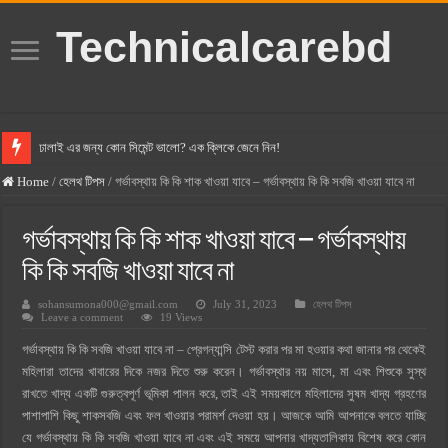
Technicalcarebd
ঢালাই এর জন্য কোন সিমেন্ট ভালো? এক ক্লিকে জেনে নিন!
বসুন্ধরা সিমেন্ট এর দাম ২০২৫
Home
/
হেলথ টিপস
/
গর্ভাবস্থায় কি কি শাক খাওয়া যাবে – গর্ভাবস্থায় কি কি সবজি খাওয়া যাবে না
স্ক্যান সিমেন্ট এর দাম ২০২৫
গর্ভাবস্থায় কি কি শাক খাওয়া যাবে – গর্ভাবস্থায়
হোলসিম সিমেন্ট দাম ২০২৫
কি কি সবজি খাওয়া যাবে না
সুপারক্রিট সিমেন্ট দাম ২০২৫
sohansumona000@gmail.com
July 31, 2023
হেলথ টিপস
জুডিশিয়াল ম্যাজিস্ট্রেট কি? জুডিশিয়াল ম্যাজিস্ট্রেট এর সুযোগ সুবিধা
Leave a comment
19 Views
ওয়ালটন মোবাইল কিস্তিতে কেনার নিয়ম ২০২৫
গর্ভাবস্থায় কি কি সবজি খাওয়া যাবে না – প্রেগন্যান্সি টেস্ট করার পর মা হওয়ার কথা জানার পর থেকেই
মহিলারা তাদের খাবারের দিকে নজর দিতে শুরু করেন। গর্ভাবস্থার নয় মাসে, মা এবং শিশুকে সুস্থ
ওয়ালটন টিভি কিস্তিতে কেনার নিয়ম ২০২৫
রাখতে খাদ্য একটি গুরুত্বপূর্ণ ভূমিকা পালন করে, তাই এই সময়কালে মহিলাদের সুষম খাদ্য গ্রহণের
গ্রামে লাভজনক ব্যবসা ২০২৫ ও গ্রামের বাজারে ব্যবসার আইডিয়া
পাশাপাশি কিছু শাকসবজি এবং ফল খাওয়ার পরামর্শ দেওয়া হয়। আজকে আমি আপনাকে বলতে যাচ্ছি
জেনে নিন, বর্তমানে মোবাইল ঘড়ি দাম কত ২০২৫
যে গর্ভাবস্থায় কি কি সবজি খাওয়া যাবে না এবং এই সময়ে আপনার খাদ্যতালিকায় বিশেষ করে কোন