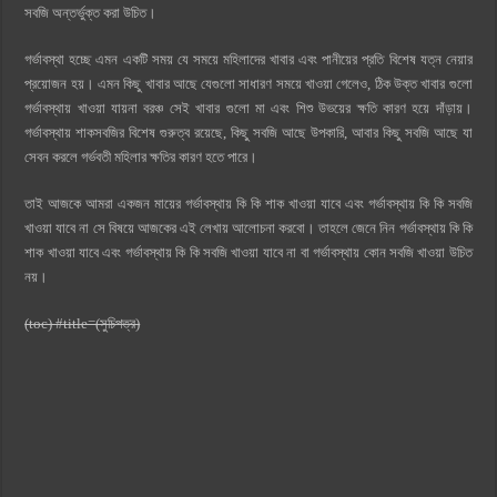
সবজি অন্তর্ভুক্ত করা উচিত।
গর্ভাবস্থা হচ্ছে এমন একটি সময় যে সময়ে মহিলাদের খাবার এবং পানীয়ের প্রতি বিশেষ যত্ন নেয়ার
প্রয়োজন হয়। এমন কিছু খাবার আছে যেগুলো সাধারণ সময়ে খাওয়া গেলেও, ঠিক উক্ত খাবার গুলো
গর্ভাবস্থায় খাওয়া যায়না বরঞ্চ সেই খাবার গুলো মা এবং শিশু উভয়ের ক্ষতি কারণ হয়ে দাঁড়ায়।
গর্ভাবস্থায় শাকসবজির বিশেষ গুরুত্ব রয়েছে, কিছু সবজি আছে উপকারি, আবার কিছু সবজি আছে যা
সেবন করলে গর্ভবতী মহিলার ক্ষতির কারণ হতে পারে।
তাই আজকে আমরা একজন মায়ের গর্ভাবস্থায় কি কি শাক খাওয়া যাবে এবং গর্ভাবস্থায় কি কি সবজি
খাওয়া যাবে না সে বিষয়ে আজকের এই লেখায় আলোচনা করবো। তাহলে জেনে নিন গর্ভাবস্থায় কি কি
শাক খাওয়া যাবে এবং গর্ভাবস্থায় কি কি সবজি খাওয়া যাবে না বা গর্ভাবস্থায় কোন সবজি খাওয়া উচিত
নয়।
(toc) #title=(সুচিপত্র)