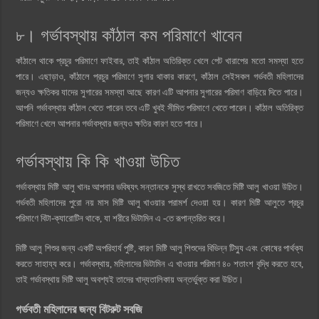
৮। গর্ভাবস্থায় কাঁঠাল কম পরিমাণে খাবেন
কাঁঠালে থাকে প্রচুর পরিমাণে ফাইবার, তাই কাঁঠাল অতিরিক্ত খেলে পেট খারাপের মতো সমস্যা হতে
পারে। এছাড়াও, কাঁঠালে প্রচুর পরিমাণে সুগার থাকার কারণে, কাঁঠাল সেইসকল গর্ভবতী মহিলাদের
জন্যও ক্ষতিকর যাদের সুগারের সমস্যা আছে কারণ এটি আপনার সুগারের পরিমাণ বাড়িয়ে দিতে পারে।
আপনি গর্ভাবস্থায় কাঁঠাল খেতে পারেন তবে এটি খুবই সীমিত পরিমাণে খেতে পারেন। কাঁঠাল অতিরিক্ত
পরিমাণে খেলে আপনার গর্ভাবস্থার জন্যও ক্ষতির কারণ হতে পারে।
গর্ভাবস্থায় কি কি খাওয়া উচিত
গর্ভাবস্থায় মিষ্টি আলু খানঃ আপনার ভবিষ্যৎ সন্তানকে সুস্থ রাখতে সবজিতে মিষ্টি আলু খাওয়া উচিত।
গর্ভবতী মহিলাদের পুরো নয় মাস মিষ্টি আলু খাওয়ার পরামর্শ দেওয়া হয়। কারণ মিষ্টি আলুতে প্রচুর
পরিমাণে বিটা-ক্যারোটিন থাকে, যা শরীরে ভিটামিন এ -তে রূপান্তরিত করে।
মিষ্টি আলু শিশুর জন্য একটি অপরিহার্য পুষ্টি, কারণ মিষ্টি আলু শিশুদের বিভিন্ন টিস্যু এবং কোষের পার্থক্য
করতে সাহায্য করে। গর্ভাবস্থায়, মহিলাদের ভিটামিন এ খাওয়ার পরিমাণ ৪০ শতাংশ বৃদ্ধি করতে হবে,
তাই গর্ভাবস্থায় মিষ্টি আলু অবশ্যই তাদের খাদ্যতালিকায় অন্তর্ভুক্ত করা উচিত।
গর্ভবতী মহিলাদের জন্য বিটরুট সবজি