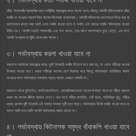
কাঁচা শাকসবজি স্বাভাবিক ভাবে শারীরিক স্বাস্থ্যের জন্য ভালো হলেও কিন্তু গর্ভবতী মহিলাদেরকে কাঁচা
সবজি না খাওয়ার পরামর্শ দিয়ে থাকেন বিশেষজ্ঞ ডাক্তাররা। গর্ভবতী মহিলাদের ভালোভাবে সিদ্ধ করা বা
ভালোভাবে রান্না করা হয়নি এমন সবজি খাওয়া যাবে না অর্থাৎ এই ধরনের সবজি গর্ভাবস্থায় খাওয়া
উচিত নয়। আপনি যখনই শাকসবজি এবং ফল খাবেন, তার আগে ভালোভাবে ধুয়ে ফেলুন, এর ফলে
আপনি সংক্রমণের ঝুঁকি থেকে রক্ষা পাবেন।
৩। গর্ভাবস্থায় করলা খাওয়া যাবে না
করলাকে আমাদের স্বাস্থ্যের জন্য খুবই উপকারি সবজি হিসেবে মনে করা হয়, যা খেলে শরীরের অনেক
উপকার পাওয়া যায়। করলা শরীরের অনেক রোগ নিরাময় করে কিন্তু গর্ভাবস্থায় অতিরিক্ত করলা
খাওয়ার ফলে গর্ভাবস্থায় সমস্যায় পড়তে পারেন একজন গর্ভবতী মা।
করলাতে থাকে কুইনাইন, গ্লাইকোসাইডস, মোমরডিকার মতো অনেক উপাদান থাকে যা শরীরে প্রবেশ
করার পর হালকা টক্সিক প্রভাব ফেলে। যার ফলে শরীরে ক্লান্তি, পেট ব্যথা, অতিরিক্ত থুতু, শরীরে
ব্যথা, ঝাপসা দৃষ্টি ইত্যাদি এই সমস্ত সমস্যা সৃষ্টি হতে পারে। গর্ভাবস্থায় কি কি সবজি খাওয়া যাবে না
বললে আমি বলব আমি আপনি গর্ভাবস্থায় করলা খাবেন না।
৪। গর্ভাবস্থায় কিটনাশক সমৃদ্ধ বাঁধাকপি খাওয়া যাবে