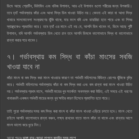
ডিমে আছে প্রোটিন, ভিটামিন এবং খনিজ উপাদান, আর এই উপাদান গুলো শরীরের জন্য উপকারি।
তবে হ্যাঁ গর্ভাবস্থায় কাঁচা এবং আধা সিদ্ধ ডিম খাওয়া উচিত নয়। কেননা এই কাচা বা আধা সিদ্ধ
খাবারে সালমোনেলা সংক্রমণের ঝুঁকি থাকে, যার ফলে বমি এবং ডায়রিয়া হতে পারে এবং যা শিশুর
স্বাস্থ্যকেও প্রভাবিত করে। তবে হ্যাঁ এর মানে এই নয় যে, আপনি ডিম খাবেন না, ডিমে আছে পুষ্টি
উপাদান, যদি আপনি গর্ভাবস্থায় ডিম খেতে চান তবে আপনি ডিমকে ভালোভাবে সিদ্ধ বা ভালোভাবে
রান্না করার পরে খাবেন।
৭। গর্ভাবস্থায় কম সিদ্ধ বা কাঁচা মাংসের সবজি
খাওয়া যাবে না
কাঁচা মাংস বা কম সিদ্ধ করা মাংস খাওয়ার কারণে তা গর্ভবতী মহিলাদের বিভিন্ন রোগের ঝুঁকিকে বৃদ্ধি
করে। গর্ভবতী মহিলাদের গর্ভাবস্থায় কাঁচা বা কম সিদ্ধ করা এবং কম রান্না করা মাংস খাওয়া উচিত
নয়। গর্ভাবস্থার প্রথম মাসে, গর্ভবতী মায়ের খুব সতর্কতা অবলম্বন করা উচিত, এই সময়ে এই ধরণের
খাবারগুলি একজন গর্ভবতী মায়ের জন্য খুব ক্ষতির কারণ হিসেবে প্রমাণিত হতে পারে।
তাই পুরো গর্ভাবস্থার সময় কম সিদ্ধ করা মাংস বা কাঁচা মাংস খাওয়া এড়িয়ে চলতে হবে। মাংস খেতে
চাইলে আপনি ভালোভাবে রান্না করুন, লক্ষ্য রাখবেন যাতে মাংস কাঁচা না থাকে এবং রান্নার আগে
মাংস ভালো করে ধুয়ে নিন।
আরো পড়ুনঃ
ভাঙ্গা হাড় জোড়া লাগতে কতদিন সময় লাগে