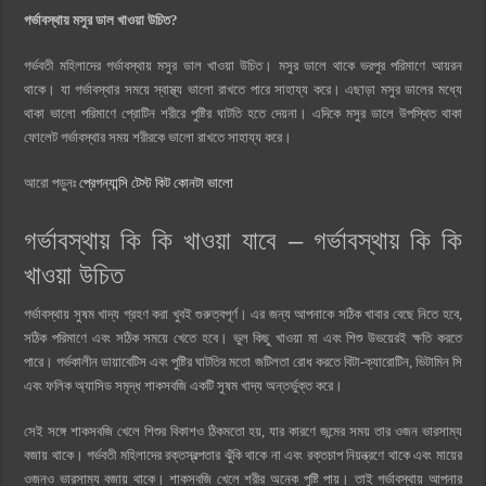
গর্ভাবস্থায় মসুর ডাল খাওয়া উচিত?
গর্ভবতী মহিলাদের গর্ভাবস্থায় মসুর ডাল খাওয়া উচিত। মসুর ডালে থাকে ভরপুর পরিমাণে আয়রন
থাকে। যা গর্ভাবস্থার সময়ে স্বাস্থ্য ভালো রাখতে পারে সাহায্য করে। এছাড়া মসুর ডালের মধ্যে
থাকা ভালো পরিমাণে প্রোটিন শরীরে পুষ্টির ঘাটতি হতে দেয়না। এদিকে মসুর ডালে উপস্থিত থাকা
ফোলেট গর্ভাবস্থার সময় শরীরকে ভালো রাখতে সাহায্য করে।
আরো পড়ুনঃ
প্রেগন্যান্সি টেস্ট কিট কোনটা ভালো
গর্ভাবস্থায় কি কি খাওয়া যাবে – গর্ভাবস্থায় কি কি
খাওয়া উচিত
গর্ভাবস্থায় সুষম খাদ্য গ্রহণ করা খুবই গুরুত্বপূর্ণ। এর জন্য আপনাকে সঠিক খাবার বেছে নিতে হবে,
সঠিক পরিমাণে এবং সঠিক সময়ে খেতে হবে। ভুল কিছু খাওয়া মা এবং শিশু উভয়েরই ক্ষতি করতে
পারে। গর্ভকালীন ডায়াবেটিস এবং পুষ্টির ঘাটতির মতো জটিলতা রোধ করতে বিটা-ক্যারোটিন, ভিটামিন সি
এবং ফলিক অ্যাসিড সমৃদ্ধ শাকসবজি একটি সুষম খাদ্য অন্তর্ভুক্ত করে।
সেই সঙ্গে শাকসবজি খেলে শিশুর বিকাশও ঠিকমতো হয়, যার কারণে জন্মের সময় তার ওজন ভারসাম্য
বজায় থাকে। গর্ভবতী মহিলাদের রক্তস্বল্পতার ঝুঁকি থাকে না এবং রক্তচাপ নিয়ন্ত্রণে থাকে এবং মায়ের
ওজনও ভারসাম্য বজায় থাকে। শাকসবজি খেলে শরীর অনেক পুষ্টি পায়। তাই গর্ভাবস্থায় আপনার