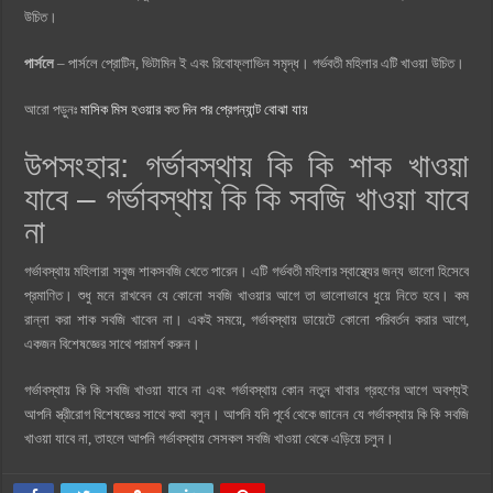
উচিত।
পার্সলে
– পার্সলে প্রোটিন, ভিটামিন ই এবং রিবোফ্লাভিন সমৃদ্ধ। গর্ভবতী মহিলার এটি খাওয়া উচিত।
আরো পড়ুনঃ
মাসিক মিস হওয়ার কত দিন পর প্রেগন্যান্ট বোঝা যায়
উপসংহার: গর্ভাবস্থায় কি কি শাক খাওয়া
যাবে – গর্ভাবস্থায় কি কি সবজি খাওয়া যাবে
না
গর্ভাবস্থায় মহিলারা সবুজ শাকসবজি খেতে পারেন। এটি গর্ভবতী মহিলার স্বাস্থ্যের জন্য ভালো হিসেবে
প্রমাণিত। শুধু মনে রাখবেন যে কোনো সবজি খাওয়ার আগে তা ভালোভাবে ধুয়ে নিতে হবে। কম
রান্না করা শাক সবজি খাবেন না। একই সময়ে, গর্ভাবস্থায় ডায়েটে কোনো পরিবর্তন করার আগে,
একজন বিশেষজ্ঞের সাথে পরামর্শ করুন।
গর্ভাবস্থায় কি কি সবজি খাওয়া যাবে না এবং গর্ভাবস্থায় কোন নতুন খাবার গ্রহণের আগে অবশ্যই
আপনি স্ত্রীরোগ বিশেষজ্ঞের সাথে কথা বলুন। আপনি যদি পূর্বে থেকে জানেন যে গর্ভাবস্থায় কি কি সবজি
খাওয়া যাবে না, তাহলে আপনি গর্ভাবস্থায় সেসকল সবজি খাওয়া থেকে এড়িয়ে চলুন।