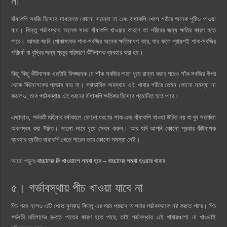
না
বাঁধাকপি সবজি হিসেবে সাধারণত কোনো সমস্যা না এবং বাধাকপি খেলে শরীরে অনেক পুষ্টিও পাওয়া
যায়। কিন্তু গর্ভাবস্থায় অনেক সময় বাঁধাকপি খাওয়ার কারণে তা শরীরের জন্য ক্ষতির কারণ হতে
পারে। আমরা জানি পোকামাকড় শাক-সবজির অনেক ক্ষতিসাধণ করে, যার ফলে প্রায়শই শাক-সবজির
পরিচর্যা বা বৃদ্ধির জন্য প্রচুর পরিমাণে কীটনাশক ব্যবহার করা হয়।
কিছু কিছু কীটনাশক এতটাই বিপজ্জনক যে শাঁক সবজির পাতা ধুয়ে রান্না করার পরেও শাঁক সবজির উপর
থেকে কিটনাশকের প্রভাব যায় না। স্বাভাবিক অবস্থায় এই খাবার শরীরে তেমন কোনো সমস্যা না
করলেও, তবে গর্ভাবস্থায় এই ধরনের বাঁধাকপি ক্ষতিকর হিসেবে প্রমানিত হতে পারে।
এছাড়াও, গর্ভবতী মহিলার বর্ষাকালে কোনো ধরণের শাক এবং বাঁধাকপি খাওয়া উচিত নয় বা খুব সতর্কতা
অবলম্বন করা উচিত। ভালো ভাবে ধুয়ে সেবন করুন। আর যদি আপনি কোনো প্রকার কীটনাশক
ব্যবহার ব্যতীত বাধাকপি খেতে পারেন তবে কোনো সমস্যা নেই।
আরো পড়ুনঃ
বাচ্চাদের কি খাওয়ালে লম্বা হবে – বাচ্চাদের লম্বা হওয়ার খাবার
৫। গর্ভাবস্থায় পীচ খাওয়া যাবে না
পিচ গরম হলেও এটি খেতে সুস্বাদু কিন্তু এর গরম প্রভাব আপনার গর্ভাবস্থাকে নষ্ট করতে পারে। পিচ
গর্ভবতী মহিলাদের র-ক্ত পাতের কারণ হতে পারে, তাই গর্ভাবস্থায় এই খাবারগুলো না খাওয়াই