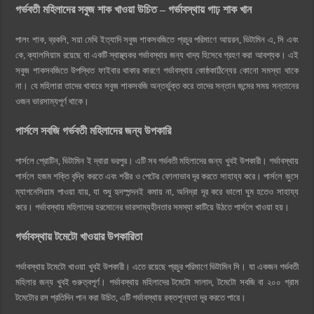
গর্ভবতী মহিলাদের সবুজ শাক খাওয়া উচিত – গর্ভাবস্থায় গাঢ় শাক খান
পালং শাক, ব্রকলি, সয়া মেথি ইত্যাদি সবুজ শাকসবজিতে প্রচুর পরিমাণে আয়রন, ভিটামিন এ, সি এবং
কে, ক্যালসিয়াম রয়েছে যা একটি স্বাস্থ্যকর গর্ভাবস্থার জন্য খাদ্য হিসেবে গ্রহণ করা আবশ্যক। এই
সবুজ শাকসবজিতে উপস্থিত ফাইবার থাকার কারণে গর্ভাবস্থায় কোষ্ঠকাঠিন্যের কোনো সমস্যা থাকে
না। যে মহিলারা তাদের খাবারে সবুজ শাকসবজি অন্তর্ভুক্ত করে তাদের সন্তান জন্মের সময় সন্তানের
ওজন ভারসাম্যপূর্ণ থাকে।
পার্সলে সবজি গর্ভবতী মহিলাদের জন্য উপকারি
পার্সলে প্রোটিন, ভিটামিন ই দ্বারা ভরপুর। এটি সব গর্ভবতী মহিলাদের জন্য খুবই উপকারী। গর্ভাবস্থায়
পার্সলে হজম শক্তি বৃদ্ধি করতে এবং শরীর ও পেটের ফোলাভাব দূর করতে সাহায্য করে। পার্সলে জুসে
ম্যাগনেসিয়াম পাওয়া যায়, যা শুধু হৃদস্পন্দনই কমায় না, অনিদ্রা দূর করে ভালো ঘুম হতেও সাহায্য
করে। গর্ভাবস্থায় মহিলাদের হরমোনের ভারসাম্যহীনতার সমস্যা কাটিয়ে উঠতে পার্সলে খাওয়া হয়।
গর্ভাবস্থায় টমেটো খাওয়ার উপকারিতা
গর্ভাবস্থায় টমেটো খাওয়া খুবই উপকারী। এতে রয়েছে প্রচুর পরিমাণে ভিটামিন সি। যা একজন গর্ভবতী
মহিলার জন্য খুবই গুরুত্বপূর্ণ। গর্ভাবস্থায় মহিলাদের টমেটো সালাদ, টমেটো সবজি বা ২০০ গ্রাম
টমেটোর রস প্রতিদিন পান করা উচিত, এটি গর্ভাবস্থায় রক্তশূন্যতা দূর করতে পারে।