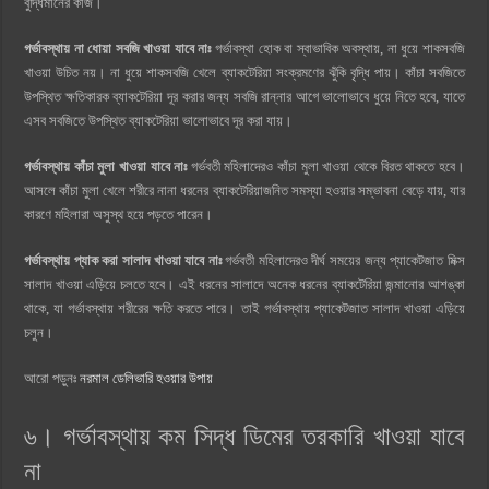
বুদ্ধিমানের কাজ।
গর্ভাবস্থায় না ধোয়া সবজি খাওয়া যাবে নাঃ
গর্ভাবস্থা হোক বা স্বাভাবিক অবস্থায়, না ধুয়ে শাকসবজি
খাওয়া উচিত নয়। না ধুয়ে শাকসবজি খেলে ব্যাকটেরিয়া সংক্রমণের ঝুঁকি বৃদ্ধি পায়। কাঁচা সবজিতে
উপস্থিত ক্ষতিকারক ব্যাকটেরিয়া দূর করার জন্য সবজি রান্নার আগে ভালোভাবে ধুয়ে নিতে হবে, যাতে
এসব সবজিতে উপস্থিত ব্যাকটেরিয়া ভালোভাবে দূর করা যায়।
গর্ভাবস্থায় কাঁচা মুলা খাওয়া যাবে নাঃ
গর্ভবতী মহিলাদেরও কাঁচা মুলা খাওয়া থেকে বিরত থাকতে হবে।
আসলে কাঁচা মুলা খেলে শরীরে নানা ধরনের ব্যাকটেরিয়াজনিত সমস্যা হওয়ার সম্ভাবনা বেড়ে যায়, যার
কারণে মহিলারা অসুস্থ হয়ে পড়তে পারেন।
গর্ভাবস্থায় প্যাক করা সালাদ খাওয়া যাবে নাঃ
গর্ভবতী মহিলাদেরও দীর্ঘ সময়ের জন্য প্যাকেটজাত মিক্স
সালাদ খাওয়া এড়িয়ে চলতে হবে। এই ধরনের সালাদে অনেক ধরনের ব্যাকটেরিয়া জন্মানোর আশঙ্কা
থাকে, যা গর্ভাবস্থায় শরীরের ক্ষতি করতে পারে। তাই গর্ভাবস্থায় প্যাকেটজাত সালাদ খাওয়া এড়িয়ে
চলুন।
আরো পড়ুনঃ
নরমাল ডেলিভারি হওয়ার উপায়
৬। গর্ভাবস্থায় কম সিদ্ধ ডিমের তরকারি খাওয়া যাবে
না