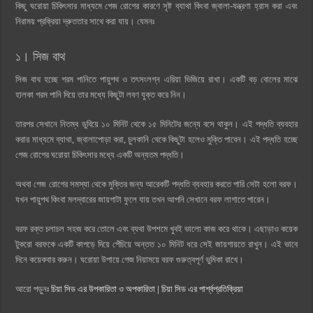
কিছু ঘরোয়া চিকিৎসার মাধ্যমে গেজ রোগের কারণে সৃষ্ট ব্যাথা কিংবা জ্বালা-যন্ত্রণা হ্রাস করা এবং
নিরাময় প্রক্রিয়া দ্রুততার সাথে করা যায়। যেমনঃ
১। সিজ বাথ
সিজ বাথ হচ্ছে গরম পানিতে পায়ুপথ ও তৎসংলগ্ন এরিয়া ভিজিয়ে রাখা। একটি বড় বোলের মাঝে
হালকা গরম পানি দিয়ে তার মধ্যে কিছুটা লবণ যুক্ত করে নিন।
তারপর সেখানে নিতম্ব ডুবিয়ে ১০ মিনিট থেকে ১৫ মিনিটের জন্যে বসে থাকুন। এই পদ্ধতি ব্যবহার
করার মাধ্যমে ব্যাথা, জ্বালাপোড়া করা, চুলকানি থেকে কিছুটা হলেও মুক্তি পাবেন। এই পদ্ধতি হচ্ছে
গেজ রোগের ঘরোয়া চিকিৎসার মধ্যে একটি অন্যতম পদ্ধতি।
অথবা গেজ রোগের সমস্যা থেকে মুক্তির জন্য আরেকটি পদ্ধতি ব্যবহার করতে পারি সেটা হলো বরফ।
যখন পায়ুপথ কিংবা মলদ্বারের জায়গাটা ফুলে যায় তখন আপনি সেখানে বরফ লাগাতে পারেন।
বরফ রক্ত চলাচল সহজ করে তোলে এবং ব্যথা উপশমে খুবই ভালো কাজ করে থাকে। এছাড়াও কয়েক
টুকরো বরফকে একটি কাপড়ে দিয়ে পেঁচিয়ে অন্তত ১০ মিনিট ধরে সেই জায়গায়তে রাখুন। এই ভাবে
দিনে কয়েকবার করুন। ঘরোয়া উপায়ে গেজ নিয়াময়ে বরফ গুরুত্বপূর্ণ ভুমিকা রাখে।
আরো পড়ুনঃ
চিয়া সিড এর উপকারিতা ও অপকারিতা | চিয়া সিড এর পার্শ্বপ্রতিক্রিয়া