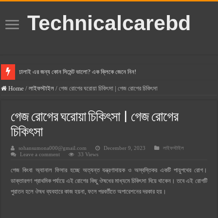
Technicalcarebd
ঢালাই এর জন্য কোন সিমেন্ট ভালো? এক ক্লিকে জেনে নিন!
বসুন্ধরা সিমেন্ট এর দাম ২০২৫
Home
/
লাইফস্টাইল
/
গেজ রোগের ঘরোয়া চিকিৎসা | গেজ রোগের চিকিৎসা
স্ক্যান সিমেন্ট এর দাম ২০২৫
গেজ রোগের ঘরোয়া চিকিৎসা | গেজ রোগের
হোলসিম সিমেন্ট দাম ২০২৫
চিকিৎসা
সুপারক্রিট সিমেন্ট দাম ২০২৫
sohansumona000@gmail.com
December 9, 2023
লাইফস্টাইল
জুডিশিয়াল ম্যাজিস্ট্রেট কি? জুডিশিয়াল ম্যাজিস্ট্রেট এর সুযোগ সুবিধা
Leave a comment
33 Views
ওয়ালটন মোবাইল কিস্তিতে কেনার নিয়ম ২০২৫
গেজ কিংবা অ্যানাল ফিসার হচ্ছে অত্যন্ত যন্ত্রণাদায়ক ও অস্বস্তিকর একটি পায়ুপথের রোগ।
ডাক্তারগণ প্রাথমিক পর্যায়ে এই রোগের কিছু ঔষধের মাধ্যমে চিকিৎসা দিয়ে থাকেন। তবে এই রোগটি
ওয়ালটন টিভি কিস্তিতে কেনার নিয়ম ২০২৫
পুরাতন হলে ঔষধ ব্যবহারে কাজ হয়না, ফলে পরবর্তীতে অপারেশনের দরকার হয়।
গ্রামে লাভজনক ব্যবসা ২০২৫ ও গ্রামের বাজারে ব্যবসার আইডিয়া
জেনে নিন, বর্তমানে মোবাইল ঘড়ি দাম কত ২০২৫