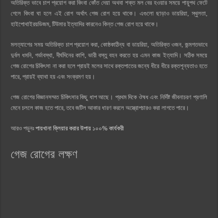
অতিরিক্ত ভাবে চাপ প্রয়োগ করা কিংবা কোঁত দেয়া অথবা শক্ত মল বের হওয়ার সময়ে পায়ুপথ ফেটে
গেলে কিংবা ঘা হলে এই রোগ অর্থাৎ গেজ রোগ হয়ে থাকে। এগুলো ছাড়াও ডায়রিয়া, স্থুলতা,
হাইপোথাইরয়ডিজম, টিউমার ইত্যাদির কারনেও কিন্ত গেজ রোগ হয়ে থাকে।
মলত্যাগের সময় অতিরিক্ত চাপ প্রয়োগ করা, কোষ্ঠকাঠিন্য বা ডায়রিয়া, অতিরিক্ত ওজন, জন্মগতভাবে
দুর্বল ধমনি, গর্ভাবস্থা, দীর্ঘদিনের কাশি, ভারী বস্তু বহন করতে হয় এমন কাজ ইত্যাদি। সঠিক সময়ে
গেজ রোগের চিকিৎসা না করা হলে প্রায়ই মলের সাথে রক্তপাতের জন্যে ধীরে ধীরে রক্তশূন্যতাও হতে
পারে, প্রায়ই ব্যাথা হয় এবং সংক্রমণ হয়।
গেজ রোগের বিজ্ঞানসম্মত চিকিৎসার কিছু ধাপ আছে। প্রথম দিকে ঔষধ এবং নির্দিষ্ট জীবনাচরণ প্রণালি
মেনে চললে কাজ হতে পারে, তবে জটিল আকার ধারণ করলে অস্ত্রোপচারও করা লাগতে পারে।
আরও পড়ুনঃ
পায়খানা ক্লিয়ার করার উপায় ১০০% কার্যকরী
গেজ রোগের লক্ষণ