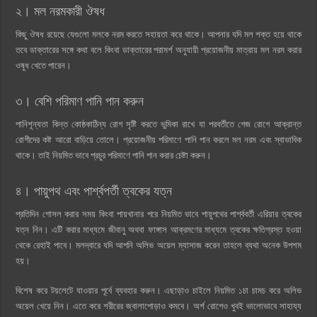
২। মল নরমকারী ঔষধ
কিছু ঔষধ রয়েছে যেগুলো মলকে নরম করতে সহায়তা করে থাকে। আপনার যদি মল শক্ত হয়ে থাকে
তবে ডাক্তারের সঙ্গে কথা বলে কিংবা ডাক্তারের পরামর্শ অনুযায়ী প্রয়োজনীয় মাত্রায় মল নরম করার
ওষুধ খেতে পারেন।
৩। বেশি পরিমাণ পানি পান করুন
পানিশূন্যতা কিন্ত কোষ্ঠকাঠিন্য রোগ সৃষ্টি করতে ভুমিকা রাখে যা পরবর্তীতে গেজ রোগে আক্রান্ত
রোগীদের কষ্ট আরো বাড়িয়ে তোলে। প্রয়োজনীয় পরিমাণে পানি পান করলে মল নরম এবং স্বাভাবিক
থাকে। তাই নিয়মিত ভাবে প্রচুর পরিমাণে পানি পান করার চেষ্টা করুন।
৪। পায়ুপথ এবং পার্শ্বপর্তী ত্বকের যত্ন
প্রতিদিন গোসল করার সময় কিংবা পায়খানার পরে নিয়মিত ভাবে পায়ুপথের পার্শ্ববর্তী এরিয়ার ত্বকের
যত্ন নিন। এটি করার মাধ্যমে জীবানু অথবা ফাঙ্গাস আক্রমণের মাধ্যমে ত্বকের ক্ষতিগ্রস্ত হওয়া
থেকে রেহাই পাবে। মলদ্বারে যদি আপনি অলিভ অয়েল ম্যাসাজ করেন তাহলে ব্যথা অনেক উপশম
হয়।
বিশেষ করে টয়লেটে যাওয়ার পূর্বে ব্যবহার করুন। এছাড়াও চাইলে নিয়মিত ১চা চামচ করে অলিভ
অয়েল খেয়ে নিন। এতে করে শরীরের জ্বালাপোড়াও কমবে। অর্শ রোগেও খুবই ভালোভাবে সাহায্য