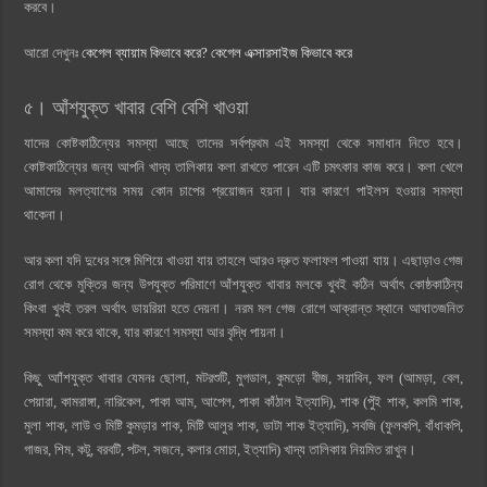
করবে।
আরো দেখুনঃ
কেগেল ব্যায়াম কিভাবে করে? কেগেল এক্সারসাইজ কিভাবে করে
৫। আঁশযুক্ত খাবার বেশি বেশি খাওয়া
যাদের কোষ্টকাঠিন্যের সমস্যা আছে তাদের সর্বপ্রথম এই সমস্যা থেকে সমাধান নিতে হবে।
কোষ্টকাঠিন্যের জন্য আপনি খাদ্য তালিকায় কলা রাখতে পারেন এটি চমৎকার কাজ করে। কলা খেলে
আমাদের মলত্যাগের সময় কোন চাপের প্রয়োজন হয়না। যার কারণে পাইলস হওয়ার সমস্যা
থাকেনা।
আর কলা যদি দুধের সঙ্গে মিশিয়ে খাওয়া যায় তাহলে আরও দ্রুত ফলাফল পাওয়া যায়। এছাড়াও গেজ
রোগ থেকে মুক্তির জন্য উপযুক্ত পরিমাণে আঁশযুক্ত খাবার মলকে খুবই কঠিন অর্থাৎ কোষ্ঠকাঠিন্য
কিংবা খুবই তরল অর্থাৎ ডায়রিয়া হতে দেয়না। নরম মল গেজ রোগে আক্রান্ত স্থানে আঘাতজনিত
সমস্যা কম করে থাকে, যার কারণে সমস্যা আর বৃদ্ধি পায়না।
কিছু আাঁশযুক্ত খাবার যেমনঃ ছোলা, মটরশুটি, মুগডাল, কুমড়ো বীজ, সয়াবিন, ফল (আমড়া, বেল,
পেয়ারা, কামরাঙ্গা, নারিকেল, পাকা আম, আপেল, পাকা কাঁঠাল ইত্যাদি), শাক (পুঁই শাক, কলমি শাক,
মুলা শাক, লাউ ও মিষ্টি কুমড়ার শাক, মিষ্টি আলুর শাক, ডাটা শাক ইত্যাদি), সবজি (ফুলকপি, বাঁধাকপি,
গাজর, শিম, কটু, বরবটি, পটল, সজনে, কলার মোচা, ইত্যাদি) খাদ্য তালিকায় নিয়মিত রাখুন।