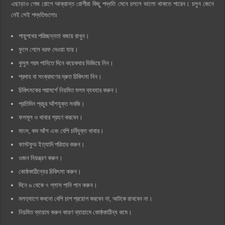
এছাড়াও গেজ রোগে আক্রান্ত রোগীরা কিছু পদ্ধতি মেনে চললে ভালো থাকতে পারেন। চলুন জেনে
নেই সেই পদ্ধতিগুলোঃ
পায়ুপথের পরিচ্ছন্নতা বজায় রাখুন।
ফুলে গেলে বরফ দেওয়া যায়।
কুসুম গরম পানিতে দিনে কয়েকবার ভিজিয়ে নিন।
প্রদাহ বা সংক্রমণের দ্রুত চিকিৎসা নিন।
চিকিৎসকের পরামর্শে নিয়মিত মলম ব্যবহার করুন।
প্রতিদিন প্রচুর আঁশযুক্ত সবজি।
ফলমূল ও খাবার গ্রহণ করবেন।
মাংস, কম আঁশ এবং বেশি চর্বিযুক্ত খাবার।
ফাস্টফুড ইত্যাদি পরিহার করুন।
ওজন নিয়ন্ত্রণ করুন।
কোষ্ঠকাঠিন্যের চিকিৎসা করুন।
দিনে ৬ থেকে ৭ গ্লাস পানি পান করুন।
মলত্যাগে কখনো বেশি চাপ প্রয়োগ করবেন না, আটকে রাখবেন না।
নিয়মিত ব্যায়াম করুন কারণ ব্যায়ামে কোষ্ঠকাঠিন্য কমে।