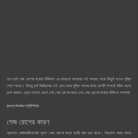
তবে হ্যাঁ গেজ রোগের ঘরোয়া চিকিৎসা এর মাধ্যমে আপনারা এই সমস্যা থেকে কিছুটা হলেও মুক্তি
পেতে পারেন। কিন্তু হ্যাঁ বিরক্তিকর এই রোগ থেকে মুক্তি লাভের জন্য রোগটি সম্পর্কে সঠিক ধারণা
রাখা দরকার। চলুনে তাহলে জেনে নেই গেজ রোগের কারণ এবং গেজ রোগের ঘরোয়া চিকিৎসা সম্পর্কেঃ
(toc) #title=(সুচিপত্র)
গেজ রোগের কারণ
প্রধানত কোষ্ঠকাঠিন্যকেই মূলত গেজ রোগের জন্য দ্বায়ী করা হয়ে থাকে। পায়খানা করার সময়ে