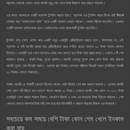
প্রসেস দেখাবো যেখান থেকে আপনি লুডু গেম খেলে টাকা বিকাশে আয় করতে পারবেন।
এর জন্য আপনাকে একটি অ্যাপস ইন্সটল করতে হবে। অ্যাপস এর ইন্সটল করার লিংক
এই লিংকে
ঢোকার পরে “ডাউনলোড নাউ” নামে একটি অপশন দেখতে পাবেন। সেখান ক্লিক করে দিন। এরপরে
একটি অ্যাপস ডাউনলোড হবে। ডাউনলোড শেষে অ্যাপসটি ইন্সটল করে নিন।
ইন্সটল হয়ে গেলে ওপেন করে একটি নতুন একাউন্ট রেজিষ্ট্রেশন করতে হবে। উল্লেখ্য যে, এই
অ্যাপস এ যদি আপনি প্রথম বার রেজিষ্ট্রেশন করে লগইন করেন তাহলে ২০ টাকা পাবেন বোনাস
হিসেবে। একাউন্ট হয়ে গেলে আপনার এবার গেম খেলতে হবে টাকা আয় করার জন্য। এখানে ২ টি গেম
বর্তমানে রয়েছে – ফ্রুট নিঞ্জা, লুডো ব্যাটল। আপনি যেহেতু লুডো গেম খেলে টাকা আয় করবেন
আপনি লুডো গেম সিলেক্ট করুন। এরপরে কত টাকায় খেলবেন পরিমান সিলেক্ট করুন [সর্বনিম্ন আপনি
২০ টাকায় খেলতে পারবেন]।
অর্থাৎ আপনি যে টাকাটি বোনাস হিসেবে পাবেন সেটা দিয়েই গেম শুরু করতে পারবেন। এরপরে আপনি
গেম খেলে যদি জিতে যান তাহলে পাবেন আরো ২০ টাকা। এভাবে আপনি গেম খেলে ৭০-১০০ টাকা
একাউন্টে যোগ করতে পারলে বিকাশ, মোবাইল রিচার্জ ও নগদ এর মাধ্যমে টাকা উঠাতে পারবেন। গেম
খেলতে খেলতে আপনার টাকা যদি শেষ হয়ে যায় ডিপোজিট ও করতে পারবেন বিকাশ এর মাধ্যমে।
সবচেয়ে কম সময়ে বেশি টাকা কোন গেম খেলে ইনকাম
করা যায়