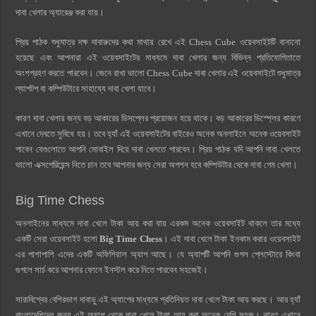
দাবা খেলার অ্যারেঞ্জ করা যায়।
প্রিয় পাঠক শুধুমাত্র দক্ষ দাবারুদের কথা মাথায় রেখে এই Chess Cube ওয়েবসাইটটি বানানো
হয়েছে এবং আপনারা এই ওয়েবসাইটের মাধ্যমে দাবা খেলার জন্য বিভিন্ন প্রতিযোগিতাতে
অংশগ্রহণ করতে পারবেন। জেনে রাখা ভালো Chess Cube দাবা খেলার এই ওয়েবসাইটে শুধুমাত্র
ল্যাপটপ বা কম্পিউটারে সাহায্যে দাবা খেলা যাবে।
কারণ দাবা খেলার জন্য বড় আকারের ডিসপ্লের প্রয়োজন হয়ে থাকে। বড় আকারের ডিস্প্লের কারণে
এখানে দেখতে সুবিধে হয়। তবে হ্যাঁ এই ওয়েবসাইটের বাইরেও অনেক অনলাইনে অনেক ওয়েবসাইট
পাবেন যেগুলোতে আপনি মোবাইল দিয়ে দাবা খেলতে পারবেন। প্রিয় পাঠক যদি আপনি দাবা খেলতে
ভালো এক্সপেরিয়েন্স নিতে চান তবে আপনার জন্য সেরা অপশন হবে কম্পিউটার থেকে দাবা গেম খেলা।
Big Time Chess
অনলাইনের মাধ্যমে দাবা খেলে টাকা আয় করা যায় এরকম অনেক ওয়েবসাইট থাকলে তার মধ্যে
একটি সেরা ওয়েবসাইট হলো
Big Time Chess
। এই দাবা খেলে টাকা ইনকাম করার ওয়েবসাইট
এর পাশাপাশি এদের একটি অফিশিয়াল অ্যাপ আছে। যে অ্যাপটি আপনি গুগল প্লেস্টোরে কিংবা
গুগলে সার্চ করে আপনার ফোনে ইনস্টল করে নিতে পারবেন সহজেই।
সারাবিশ্বের বেশিরভাগ দাবাড়ু এই অ্যাপের মাধ্যমে প্রতিনিয়ত দাবা খেলে টাকা আয় করছে। আর হ্যাঁ
বাংলাদেশিদের জন্য এই অ্যাপ থেকে দাবা খেলে টাকা আয় করা অনেক বেশি সহজ। কারণ এখানে