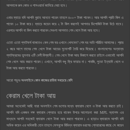
আপনাকে রুম কোড ও পাসওয়ার্ড জানিয়ে দেয়া হবে।
এবার ম্যাচে যদি আপনি বুয়াহ আনতে পারেন তাহলে ৪০০+ টাকা পাবেন। আর আপনি প্রতি কিল এ
পাবেন ১০ টাকা করে। ম্যাচে জয়েন করে ২ টা কিল করলেই আপনার ডিপোজিট টাকা উঠে যাবে।
এরপরে আপনি যা কিল করতে পারবেন সেগুলা আপনাত গেম খেলে টাকা আয় হবে।
এতো এতো প্লাটফর্ম থাকতেও কেন গেম ঘর এখানে খেলবেন? গেম ঘর অতি পরিচিত আমাদের। প্রায়
২ বছর আগে তাদের গেম খেলে টাকা আয়ের সুযোগটি তৈরি করে দিয়েছে। বাংলাদেশের অন্যান্য
প্লাটফ্রমের তুলনায় এটি বেশী বিশ্বাসী। গেম খেলে টাকা আয় বিকাশে কর‍তে চাইলে এভাবেই আপনি
গেম খেলে আয় করতে পারেন। এখানে, আপনি শুধু ফ্রি ফায়ার না। পাবজি, লুডো ইত্যাদি খেলে ও
টাকা আয় কর‍তে পারবেন।
আরো পড়ুনঃ
অনলাইনে কোন কাজের চাহিদা সবচেয়ে বেশি
কেরাম খেলে টাকা আয়
আমরা অনেকেই আছি যারা অনলাইন গেম গুলোর মধ্যে ক্যারাম খেলে ও টাকা আয় করতে চাই।
আপনি যদি একজন দক্ষ ক্যারাম প্লেয়ার হয়ে থাকেন উপরে আলোচনা করা MPL অ্যাপস এর
মাধ্যমে আপনি সহজেই ক্যারাম খেলে টাকা আয় করতে পারবেন। এ ছাড়াও ক্যারামে আপনি যদি
অধিক কয়েন এর অধিকারী হোন তাহলে ফেসবুকে বিভিন্ন ক্যারাম গুরপের প্লেয়ারদের কাছে সে কয়েন