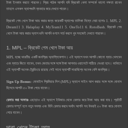
টাকা ইনকাম করতে পারবেন। প্রিয় পাঠক আপনি যদি ক্রিকেট খেলা সম্পর্কে ভালো দক্ষতা রাখেন
তাহলে এসকল অ্যাপগুলি ব্যবহার করে দেখতে পারেন।
ক্রিকেট গেম খেলে টাকা আয় করার জন্য কয়েকটি অ্যাপের তালিকা নিম্নে দেয়া হলোঃ 1. MPL 2.
Dream11 3. Halaplay 4. MyTeam11 5. OneTo11 6. RotoBash. ক্রিকেট গেম
খেলে টাকা আয় করার অ্যাপ গুলি আপনি গুগলে সার্চ করলে খুব সহজেই দেখতে পারবেন।
1. MPL – ক্রিকেট গেম খেলে টাকা আয়
MPL হচ্ছে ভারতীয় একটি জনপ্রিয় অ্যাপ্লিকেশান। এই অ্যাপে যখন আপনি কোনো ম্যাচ খেলবেন
এবং ম্যাচে জিতে যাবেন, তখন জেতার সঙ্গে সঙ্গে টাকা আপনার ওয়ালেটে পাঠিয়ে দেওয়া হবে। বর্তমানে
এই অ্যাপটি অনেক ট্রেন্ডিংয়ে রয়েছে সেই সাথে অ্যাপটি সারাবিশ্বে অনেক বেশি জনপ্রিয়।
Sign Up Bonus:
মোবাইল প্রিমিয়ার লিগ (MPL) অ্যাপে সাইন আপ করার সঙ্গে সঙ্গে বোনাস
হিসেবে আপনি ৫০ টাকা পেয়ে যাবেন।
রেফার করা অফারঃ
এছাড়াও এই অ্যাপে ইউজার থেকে রেফার করে টাকা আয় করা যায়। প্রতিটি
রেফার সম্পূর্ণ হলে নতুন সদস্য এবং যিনি রেফার করবে অর্থাৎ আপনি সহ উভয়ই ৫০ টাকা করে বোনাস
পেয়ে যাবেন।
দাবা খেলে টাকা আয়