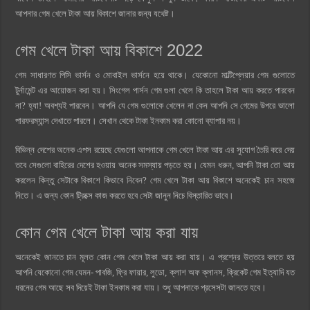
আপনার গেম খেলে টাকা আয় বিকাশে জানার জন্য যথেষ্ট।
গেম খেলে টাকা আয় বিকাশে 2022
গেম সাধারণত পিসি ভার্সন ও মোবাইল ভার্সনে হয়ে থাকে। যেকোনো মাল্টিপ্লেয়ার গেম গুলোতে
টুর্নামেন্ট এর আয়োজন করা হয়। সিংগেল পার্সন গেম গুলা খেলে কি তাহলে টাকা আয় করতে পারবেন
না? হ্যা! অবশ্যই পারবেন। আপনি যে গেম গুলোকে খেলেন না কেন আপনি সে গেমের উপরে ভালো
পারফরম্যান্স দেখাতে পারলে। সেখান থেকে টাকা ইনকাম করা কোনো ব্যাপার নয়।
বিভিন্ন দেশের অনেক এপস রয়েছে যেগুলো আপনাকে গেম খেলে টাকা আয় এর সুযোগ তৈরি করে দেয়
তবে সেগুলো বাহিরের দেশের হওয়ায় অনেক সমস্যায় পড়তে হয়। যেমন ধরুন, আপনি টাকা তো আয়
করলেন কিন্তু সেটাকে বিকাশে কিভাবে নিবেন? গেম খেলে টাকা আয় বিকাশে অনেকেই চান সহজে
নিতে। এ জন্য কোন ট্রিক্সে কাজ করতে হবে সেটা জানুন নিচে বিস্তারিত ভাবে।
কোন গেম খেলে টাকা আয় করা যায়
অনেকেই জানতে চান মূলত কোন গেম খেলে টাকা আয় করা যায়। এ প্রশ্নের উত্তরে বলতে হয়
আপনি যেকোনো গেম যেমন- পাবজি, ফ্রি ফায়ার, লুডো, ক্লাশ অফ ক্লানস, ক্রিকেট গেম ইত্যাদি যত
ধরনের গেম আছে সব দিয়েই টাকা ইনকাম করা যায়। শুধু আপনাকে প্রসেসটা জানতে হবে।