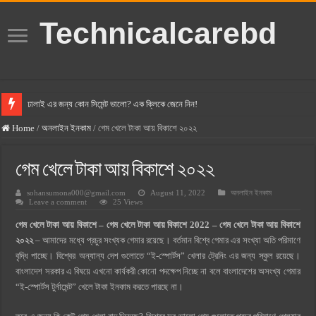
Technicalcarebd
ঢালাই এর জন্য কোন সিমেন্ট ভালো? এক ক্লিকে জেনে নিন!
বসুন্ধরা সিমেন্ট এর দাম ২০২৫
Home
/
অনলাইন ইনকাম
/
গেম খেলে টাকা আয় বিকাশে ২০২২
স্ক্যান সিমেন্ট এর দাম ২০২৫
গেম খেলে টাকা আয় বিকাশে ২০২২
হোলসিম সিমেন্ট দাম ২০২৫
sohansumona000@gmail.com
August 11, 2022
অনলাইন ইনকাম
সুপারক্রিট সিমেন্ট দাম ২০২৫
Leave a comment
25 Views
জুডিশিয়াল ম্যাজিস্ট্রেট কি? জুডিশিয়াল ম্যাজিস্ট্রেট এর সুযোগ সুবিধা
গেম খেলে টাকা আয় বিকাশে –
গেম খেলে টাকা আয় বিকাশে 2022 –
গেম খেলে টাকা আয় বিকাশে
ওয়ালটন মোবাইল কিস্তিতে কেনার নিয়ম ২০২৫
২০২২
– আমাদের মধ্যে প্রচুর সংখ্যক গেমার রয়েছে। বর্তমান বিশ্বে গেমার এর সংখ্যা অতি পরিমাণে
বৃদ্ধি পাচ্ছে। বিশ্বের অন্যান্য দেশ গুলোতে “ই-স্পোর্টস” খেলার ট্রেনিং এর জন্য স্কুল রয়েছে।
ওয়ালটন টিভি কিস্তিতে কেনার নিয়ম ২০২৫
বাংলাদেশ সরকার এ বিষয়ে এখনো কার্যকরী কোনো পদক্ষেপ নিচ্ছে না বলে বাংলাদেশের অসংখ্য গেমার
গ্রামে লাভজনক ব্যবসা ২০২৫ ও গ্রামের বাজারে ব্যবসার আইডিয়া
“ই-স্পোর্টস টুর্নামেন্ট” খেলে টাকা ইনকাম কর‍তে পারছে না।
জেনে নিন, বর্তমানে মোবাইল ঘড়ি দাম কত ২০২৫