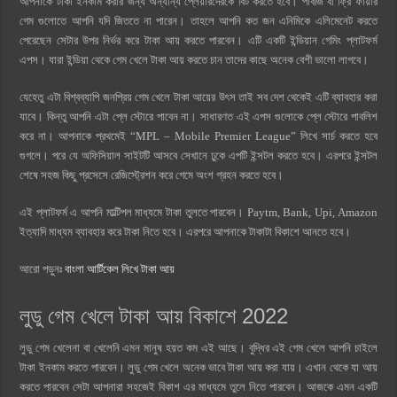
আপনাকে টাকা ইনকাম করার জন্য অন্যান্য প্লেয়ারদেরকে বিট করতে হবে। পাবজি বা ফ্রি ফায়ার
গেম গুলোতে আপনি যদি জিততে না পারেন। তাহলে আপনি কত জন এনিমিকে এলিমেনেট করতে
পেরেছেন সেটার উপর নির্ভর করে টাকা আয় করতে পারবেন। এটি একটি ইন্ডিয়ান গেমিং প্লাটফর্ম
এপস। যারা ইন্ডিয়া থেকে গেম খেলে টাকা আয় করতে চান তাদের কাছে অনেক বেশী ভালো লাগবে।
যেহেতু এটা বিশ্বব্যাপি জনপ্রিয় গেম খেলে টাকা আয়ের উৎস তাই সব দেশ থেকেই এটি ব্যাবহার করা
যাবে। কিন্তু আপনি এটা প্লে স্টোরে পাবেন না। সাধারণত এই এপস গুলোকে প্লে স্টোরে পাবলিশ
করে না। আপনাকে প্রথমেই “MPL – Mobile Premier League” লিখে সার্চ করতে হবে
গুগলে। পরে যে অফিসিয়াল সাইটটি আসবে সেখানে ঢুকে এপটি ইন্সটল করতে হবে। এরপরে ইন্সটল
শেষে সহজ কিছু প্রসেসে রেজিস্ট্রেশন করে গেমে অংশ গ্রহন করতে হবে।
এই প্লাটফর্ম এ আপনি মাল্টিপল মাধ্যমে টাকা তুলতে পারবেন। Paytm, Bank, Upi, Amazon
ইত্যাদি মাধ্যম ব্যাবহার করে টাকা নিতে হবে। এরপরে আপনাকে টাকাটা বিকাশে আনতে হবে।
আরো পড়ুনঃ
বাংলা আর্টিকেল লিখে টাকা আয়
লুডু গেম খেলে টাকা আয় বিকাশে 2022
লুডু গেম খেলেনা বা খেলেনি এমন মানুষ হয়ত কম এই আছে। বুদ্ধির এই গেম খেলে আপনি চাইলে
টাকা ইনকাম করতে পারবেন। লুডু গেম খেলে অনেক ভাবে টাকা আয় করা যায়। এখান থেকে যা আয়
করতে পারবেন সেটা আপনারা সহজেই বিকাশ এর মাধ্যমে তুলে নিতে পারবেন। আজকে এমন একটি