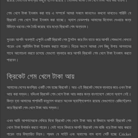
রয়েছে যেগুলোর জনপ্রিয় কিছুটা হলেও রয়েছে। মোটকথা জাভা গেম খেলে টাকা আয় করা যায়না।
গেম খেলে টাকা ইনকাম করা যায় এ সম্পর্কে আমরা সকলে জানলেও কখনো ভাবতেও পারিনি যে
ক্রিকেট গেম খেলে টাকা ইনকাম করা যাচ্ছে। অ্যাপ ডেভলপার আমাদের বিনোদন দেওয়ার জন্য
বিভিন্ন ধরনের গেম তৈরি করেছে যার মধ্যে ক্রিকেট গেম অন্যতম।
সুতরাং আপনি অবশ্যই এক্ষুনি একটি ক্রিকেট গেম ইন্সটল করে নিন যাতে করে আপনি গেমগুলো খেলতে
পারেন এবং প্রতিদিন টাকা ইনকাম করতে পারেন। নিচের অংশে আমরা বেশ কিছু উপায় আপনাদের
সাথে আলোচনা করতে চলেছে যেগুলো ব্যবহার করে আপনি ক্রিকেট গেম খেলে টাকা ইনকাম করতে
পারবেন।
ক্রিকেট গেম খেলে টাকা আয়
আমাদের দেশের জনপ্রিয় একটি গেম হচ্ছে ক্রিকেট। আর এই ক্রিকেট গেমকে ব্যবহার করে এখন টাকা
আয় করা সম্ভব। যদিওবা ক্রিকেট গেম খেলে টাকা আয় করার জন্য বাংলাদেশে কোনো অ্যাপ নেই।
কিন্ত হ্যা আমাদের পার্শ্ববর্তী বন্ধুদেশ ভারতে অনেক অ্যাপ্লিকেশান রয়েছে যেগুলোতে রেজিস্ট্রেশন
করে ক্রিকেট গেম খেলে টাকা আয় সম্ভব।
এখন আমি আপনাদেরকে দেখিয়ে দিবো ক্রিকেট গেম খেলে টাকা আয় বা কিভাবে আপনি ক্রিকেট গেম
খেলে টাকা উপার্জন করতে পারেন। সেই সাথে কিভাবে আপনি ক্রিকেট গেম বাজি ধরে টাকা আয় করতে
পারেন তার বিস্তারিত নিয়ম। প্রথম যে সাইট এবং অ্যাপের নাম বলো সেটি হচ্ছে Cricket