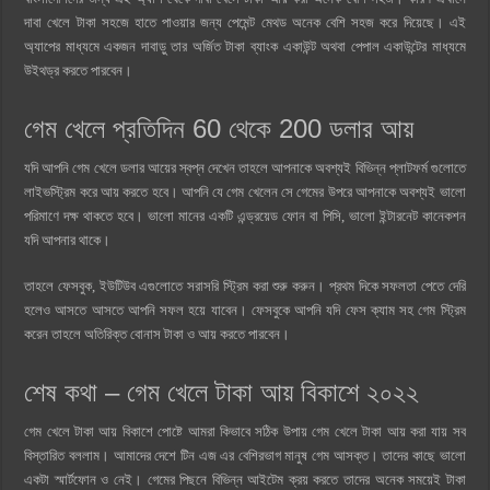
দাবা খেলে টাকা সহজে হাতে পাওয়ার জন্য পেমেন্ট মেথড অনেক বেশি সহজ করে দিয়েছে। এই
অ্যাপের মাধ্যমে একজন দাবাড়ু তার অর্জিত টাকা ব্যাংক একাউন্ট অথবা পেপাল একাউন্টের মাধ্যমে
উইথড্র করতে পারবেন।
গেম খেলে প্রতিদিন 60 থেকে 200 ডলার আয়
যদি আপনি গেম খেলে ডলার আয়ের স্বপ্ন দেখেন তাহলে আপনাকে অবশ্যই বিভিন্ন প্লাটফর্ম গুলোতে
লাইভস্ট্রিম করে আয় করতে হবে। আপনি যে গেম খেলেন সে গেমের উপরে আপনাকে অবশ্যই ভালো
পরিমাণে দক্ষ থাকতে হবে। ভালো মানের একটি এন্ড্রয়েড ফোন বা পিসি, ভালো ইন্টারনেট কানেকশন
যদি আপনার থাকে।
তাহলে ফেসবুক, ইউটিউব এগুলোতে সরাসরি স্ট্রিম করা শুরু করুন। প্রথম দিকে সফলতা পেতে দেরি
হলেও আসতে আসতে আপনি সফল হয়ে যাবেন। ফেসবুকে আপনি যদি ফেস ক্যাম সহ গেম স্ট্রিম
করেন তাহলে অতিরিক্ত বোনাস টাকা ও আয় করতে পারবেন।
শেষ কথা – গেম খেলে টাকা আয় বিকাশে ২০২২
গেম খেলে টাকা আয় বিকাশে পোষ্টে আমরা কিভাবে সঠিক উপায় গেম খেলে টাকা আয় করা যায় সব
বিস্তারিত বললাম। আমাদের দেশে টিন এজ এর বেশিরভাগ মানুষ গেম আসক্ত। তাদের কাছে ভালো
একটা স্মার্টফোন ও নেই। গেমের পিছনে বিভিন্ন আইটেম ক্রয় করতে তাদের অনেক সময়েই টাকা