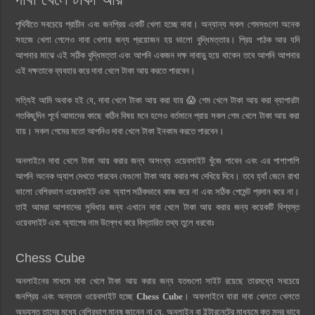
পৃথিবীতে সবচেয়ে প্রাচীন এবং জনপ্রিয় একটি খেলা হচ্ছে দাবা। অন্যান্য সকল গেমসগুলো অনেক
সহজে খেলা গেলেও দাবা খেলার জন্য প্রয়োজন হয় ভালো বুদ্ধিমত্তার। প্রিয় পাঠক আর যদি
আপনার মাঝে এই সঠিক বুদ্ধিমত্তা এবং আপনি একজন দক্ষ দাবাড়ু হয়ে থাকেন তবে আপনি আপনার
এই দক্ষতাকে ব্যবহার করে দাবা খেলে টাকা আয় করতে পারবেন।
সত্যিই আমি অবাক হই যে, দাবা খেলে টাকা আয় করা যায় 😱 গেম খেলে টাকা আয় করা ব্যাপারটা
গতকিছুদিন পূর্বে আমাদের কাছে কঠিন বিষয় মনে হলেও বর্তমানে প্রায় সকল গেম খেলে টাকা আয় করা
যায়। সকল গেমের মতো আপনিও দাবা খেলে টাকা ইনকাম করতে পারবেন।
অনলাইনে দাবা খেলে টাকা আয় করার জন্য অসংখ্য ওয়েবসাইট খুঁজে পাবেন এবং এর পাশাপাশি
আপনি অনেক অ্যাপ দেখতে পারবেন যেগুলো টাকা আয় করার পথ দেখিয়ে দিবে। তবে হ্যাঁ জেনে রাখা
ভালো বেশিরভাগ ওয়েবসাইট এবং অ্যাপ সঠিকভাবে কাজ করে না এবং সঠিক পেমেন্ট প্রদান করে না।
তাই আমরা আপনাদের সুবিধার জন্য এখানে দাবা খেলে টাকা আয় করার জন্য কয়েকটি বিশ্বস্ত
ওয়েবসাইট এবং অ্যাপের নাম উল্লেখ করে বিস্তারিত তথ্য তুলে ধরবোঃ
Chess Cube
অনলাইনের মাধমে দাবা খেলে টাকা আয় করার জন্য যতগুলো সাইট রয়েছে তারমধ্যে সবচেয়ে
জনপ্রিয় এবং অন্যতম ওয়েবসাইট হচ্ছে
Chess Cube
। অফলাইনে যারা দাবা খেলতে খেলতে
অভ্যস্ত তাদের মধ্যে বেশিরভাগ মানুষ জানেন না যে, অনলাইন বা ইন্টারনেটের মাধ্যমে কত সুন্দর ভাবে