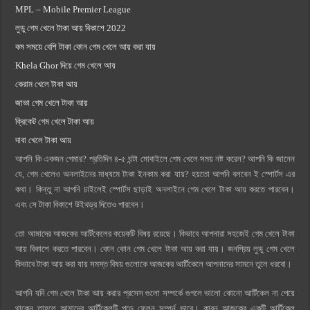
MPL – Mobile Premier League
লুডু গেম খেলে টাকা আয় বিকাশে 2022
কম সময়ে বেশি টাকা কোন গেম খেলে আয় করা যায়
Khela Ghor দিয়ে গেম খেলে আয়
কেরাম খেলে টাকা আয়
জাভা গেম খেলে টাকা আয়
ক্রিকেট গেম খেলে টাকা আয়
দাবা খেলে টাকা আয়
আপনি কি একজন গেমার? প্রতিদিন ৪-৫ ঘন্টা মোবাইলে গেম খেলে সময় নষ্ট করেন? আপনি কি জানেন
যে, গেম খেলেও অনলাইনের মাধ্যমে টাকা ইনকাম করা যায়? হয়তো আপনি বলবেন ই স্পোর্টস এর
কথা। কিন্তু না আপনি চাইলেই স্পোর্টস ছাড়াই অনলাইনে গেম খেলে টাকা আয় কর‍তে পারবেন।
এবং সে টাকা বিকাশে উইথড্র দিতেও পারবেন।
তো আমাদের আজকের আর্টিকেলের কয়েকটি বিষয় রয়েছে। কিভাবে আপনারা সহজেই গেম খেলে টাকা
আয় বিকাশে করতে পারবেন। কোন কোন গেম খেলে টাকা আয় করা যায়। জনপ্রিয় লুডু গেম খেলে
কিভাবে টাকা আয় করা যায় সমস্ত বিষয় গুলোকে আজকের আর্টিকেলে আপনাদের সামনে তুলে ধরবো।
আপনি যদি গেম খেলে টাকা আয় করার প্রসেস গুলো সম্পর্কে গুগলে ভালো কোনো আর্টিকেল না পেয়ে
থাকেন তাহলে আমাদের আর্টিকেলটি পড়ে ফেলুন সম্পুর্ন ভাবে। কারন আজকের একটি আর্টিকেল