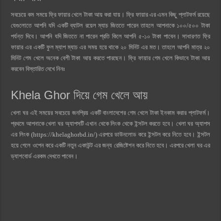
সবচেয়ে কম সময়ে ফ্রি ফায়ার খেলে টাকা আয় করা যায়। ফ্রি ফায়ার এর এমন কিছু প্লাটফর্ম রয়েছে
যেগুলোতে আপনি যদি একটি ব্যাটল রয়েল ম্যাচ জিততে পারেন তাহলে আপনাকে ১০০/৫০০ টাকা
পর্যন্ত দিবে। আপনি যদি জিততে না পারেন প্রতি কিলে আপনি ৫-১০ টাকা পাবেন। সাধারণত ফ্রি
ফায়ার এর একটি ফুল ম্যাপ ম্যাচ এর সময় হয়ে থাকে ২০ মিনিট এর মত। তাহলে আপনি মাত্র ২০
মিনিট গেম খেলে অনেক বেশী টাকা আয় করতে পারছেন। ফ্রি ফায়ার গেম খেলে কিভাবে টাকা আয়
করবেন বিস্তারিত দেখে নিনঃ
Khela Ghor দিয়ে গেম খেলে আয়
খেলা ঘর এই সময়ের সবচেয়ে জনপ্রিয় একটি বাংলাদেশের গেম খেলে টাকা ইনকাম করার প্লাটফর্ম।
প্রথমে আপনাকে খেলা ঘর অ্যাপসটি এখান থেকে লিংক থেকে ইন্সটল করতে হবে। খেলা ঘর অ্যাপস
এর লিংক (https://khelaghorbd.in/) এরপরে ডাউনলোড করে ইন্সটল করে নিতে হবে। ইন্সটল
হয়ে গেলে ওপেন করে একটি নতুন একাউন্ট এর জন্য রেজিষ্টেশন করে নিতে হবে। এরপরে খেলা ঘর এর
ড্যাশবোর্ড এরকম দেখতে পাবেন।