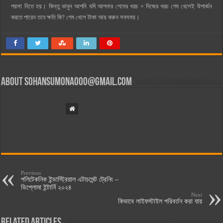
পয়সা নিতে হয়। কিন্তু ভাবুন আপনি যদি আপনার গেমের খরচ + নিজের খরচ গেম খেলেই উপার্জন
করতে পারেন তবে ক্ষতি কি? গেম খেলে টাকা আয় করুন সবসময়।
About
sohansumona000@gmail.com
Previous
পলিটেকনিক ইন্ডাস্ট্রিয়াল এটাচমেন্ট ট্রেনিং –
ডিপ্লোমা ইন্টার্নি ২০২৪
Next
কিভাবে লাইফস্টাইল পরিবর্তন করা যায়
Related Articles