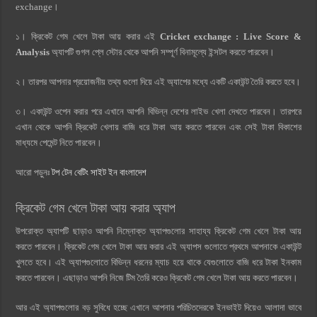
exchange।
১। ক্রিকেট গেম খেলে টাকা আয় করার এই
Cricket exchange : Live Score &
Analysis
অ্যাপটি গুগল প্লে স্টোর থেকে আপনি সম্পূর্ণ বিনামূল্যে ইন্সটল করতে পারবেন।
২। তারপর আপনার প্রয়োজনীয় তথ্য গুলো দিয়ে এই অ্যাপের মধ্যে একটি একাউন্ট তৈরি করতে হবে।
৩। একাউন্ট ওপেন করার পরে এখানে আপনি বিভিন্ন দেশের লাইভ খেলা দেখতে পারবেন। তারপরে
এখান থেকে আপনি ক্রিকেট খেলায় বাজি ধরে টাকা আয় করতে পারবেন এবং সেই টাকা বিকাশের
মাধ্যমে পেমেন্ট নিতে পারবেন।
আরো পড়ুনঃ
টপ টেন বেটিং সাইট ইন বাংলাদেশ
ক্রিকেট গেম খেলে টাকা আয় করার অ্যাপ
উপরোক্ত অ্যাপটি ছাড়াও আপনি নিম্নোক্ত অ্যাপগুলোর সাহায্য ক্রিকেট গেম খেলে টাকা আয়
করতে পারবেন। ক্রিকেট গেম খেলে টাকা আয় করার এই অ্যাপস গুলোতে প্রথমে আপনাকে একাউন্ট
খুলতে হবে। এই অ্যাপগুলোতে বিভিন্ন ধরনের ম্যাচ হয়ে থাকে যেগুলোতে বাজি ধরে টাকা ইনকাম
করতে পারবেন। এছাড়াও আপনি নিজে টিম তৈরি করেও ক্রিকেট গেম খেলে টাকা আয় করতে পারবেন।
আর এই অ্যাপগুলোর বড় সুবিধে হচ্ছে এখানে আপনার পরিচিতদেরকে ইনভাইট দিয়েও আলাদা ভাবে