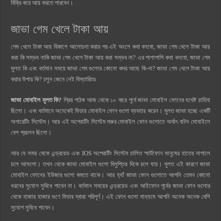
বিক্রি করে আয় করতে পারবেন।
জাভা গেম খেলে টাকা আয়
গেম খেলে টাকা আয় বিকাশে আলোচনা করার পর এই অংশে কথা বলবো, জাভা গেম খেলে টাকা আয়
করা কি সম্ভব নাকি জাভা গেম খেলে টাকা আয় করা সম্ভব না? এর পাশাপাশি কথা বলবো, জাভা গেম
মুলত কি এবং বর্তমান সময়ে জাভা গেম গুলোর কোনো কদর আছে কি-না? জাভা গেম খেলে টাকা আয়
করার উপায় কি? চলুন জেনে নেই বিস্তারিতঃ
জাভা মোবাইল মুলত কি?
প্রিয় পাঠক
আজ থেকে ১০ বছর পূর্বে জাভা মোবাইল ফোনের যথেষ্ট চাহিদা
ছিলো। এবং বর্তমানে অনেকেই ফিচার মোবাইল ফোন গুলো ব্যবহার করেন। মুলত জাভা হচ্ছে একটি
অপারেটিং সিস্টেম। আর এই অপেরাটিং সিস্টেম শুরুর মোবাইল ফোন গুলোতে অর্থাৎ বাটন মোবাইলে
বেশ প্রচলন ছিলো।
আর যে সময় থেকে এন্ড্রয়েড এবং IOS অপেরাটিং সিস্টেম চালিত স্মার্টফোন মানুষের হাতের নাগালে
চলে আসলো। তখন থেকে জাভা মোবাইল গুলো বিলুপ্তির দিকে চলে যায়। মুলত এই কারণে জাভা
মোবাইল ফোনের ইউজার গুলো কমতে থাকে। আর হ্যাঁ জাভা ফোন গুলোতে আপনি তেমন কোনো
ধরনের সুযোগ সুবিধে পাবেন না। বর্তমান সময়ের এন্ড্রয়েড এবং আইফোন পূর্বের জাভা ফোন গুলোর
থেকে হাজার হাজার গুণে ফিচার দ্বারা পরিপূর্ণ। এই ফোন গুলো মাধ্যমে আপনি অনেক অনেক বেশি
সুযোগ সুবিধে পাবেন।