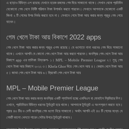
এ ছাড়াও বিভিন্ন এপ রয়েছে যেখানে হরেক রকমের গেম দিয়ে সাজানো থাকে। সেখান থেকে প্রতিদিন
যেকোনো গেম খেলে নির্দিষ্ট পরিমান টাকা উপার্জন করতে পারবেন। সেখানে আপনাকে যেকোনো একটি
কিংবা ২ টি গেমের উপর নির্ভর করতে হবে না। সেখানে গেমে টাকা আয় করার জন্য প্রচুর গেম পেয়ে
যাবেন।
গেম খেলে টাকা আয় বিকাশে 2022 apps
গেম খেলে টাকা আয় করার জন্য প্রচুর এপস রয়েছে। যে গুলোতে নানা ধরনের গেম দিয়ে সাজানো
থাকে। এখানে আপনি যে কোনো গেম খেলে টাকা আয় করতে পারবেন। জনপ্রিয় গেম খেলে টাকা আয়
বিকাশে app এর তালিকা নিম্নরুপ- ১। MPL – Mobile Premier League ২। লুডু গেম
খেলে টাকা আয় বিকাশে ২০২২ ৩। Khela Ghor দিয়ে গেম খেলে আয় ৪। কেরাম খেলে টাকা আয়
৫। জাভা গেম খেলে টাকা আয় ৬। ক্রিকেট গেম খেলে টাকা আয়
MPL – Mobile Premier League
গেম খেলে টাকা আয় করার জন্য জনপ্রিয় একটি প্লাটফর্ম হচ্ছে এমপিএল বা মোবাইল প্রিমিয়ার লিগ।
এখানে, প্রতিনিয়ত বিভিন্ন ধরনের টুর্নামেন্ট হয়ে থাকে। আপনাকে টুর্নামেন্ট এ অংশগ্রহণ কর‍তে হবে।
প্রায় ৪৩ টির ও বেশী জনপ্রিয় গেম গুলো নিয়ে সাজানো। অর্থাৎ আপনি এই ৪৩ টি গেমের মধ্যে যে
গেমটি ভালো খেলতে পারেন সেটার উপরে টুর্নামেন্ট থাকবে।