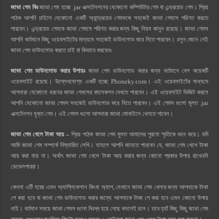
জাভা গেম কিঃ
জাভা গেম হচ্ছে .jar এক্সটেনশনের যেকোনো কম্পিউটার গেম বা এন্ড্রয়েড গেম। প্রিয়
পাঠক আপনি চাইলে যেকোনো একটি অ্যান্ড্রয়েড গেমসকে সহজেই জাভা গেমসে পরিণত করতে
পারবেন। এন্ড্রয়েড গেমকে জাভা গেমসে পরিণত করার জন্য কিছু নিয়ম কানুন রয়েছে। জাভা গেমস
আপনি বর্তমানে কিছু ওয়েবসাইটের মাধ্যমে সহজেই ডাউনলোড করে নিতে পারবেন। চলুন জেনে নেই
জাভা গেম ডাউনলোড করতে চাই বা কিভাবে করবেনঃ
জাভা গেম ডাউনলোড করার উপায়ঃ
জাভা গেম ডাউনলোড করার জন্য বর্তমানে বেশ কয়েকটি
ওয়েবসাইট রয়েছে। উল্লেখযোগ্য একটি হচ্ছে Phoneky.com। এই ওয়েবসাইটের মাধ্যমে
আপনারা যেকোনো ধরনের জাভা গেমসের কালেকশন দেখতে পারবেন। এই ওয়েবসাইট ভিজিট করলে
আপনি যেকোনো জাভা গেমস সহজেই ডাউনলোড করে নিতে পারবেন। এই গেমস গুলো মূলত .jar
এক্সটেনশন যুক্ত গেম। এই গেমস গুলো আপনারা জাভা মোবাইলে খেলতে পাবেন।
জাভা গেম খেলে টাকা আয় –
প্রিয় পাঠক
জাভা গেম মুলত আমাদের পুরনো স্মৃতিকে বহন করে। যদি
আমি জাভা গেম সম্পর্কে বিস্তারিত লেখি। তাহলে আপনি জানতে পারবেন যে, জাভা গেম খেলে টাকা
আয় করা যায় না। অর্থাৎ জাভা গেম খেলে টাকা আয় করার জন্য কোনো প্রকার উপায় রাখেননি
ডেভেলপাররা।
কেননা এটি হচ্ছে এমন অ্যাপ্লিকেশান কিংবা অ্যাপ, যেখানে জাভা গেম খেলার জন্য আপনাকে টাকা
পে করা হবে বা জাভা গেম ডাউনলোড করার জন্যে আপনাকে টাকা পে করা হবে এমন কোনো উপায়
নাই। বর্তমান সময়ে জাভা গেমস গুলো নিঃস্ব হয়ে গেছে বললেই চলে। তবে হ্যাঁ কিছু কিছু জাভা গেম