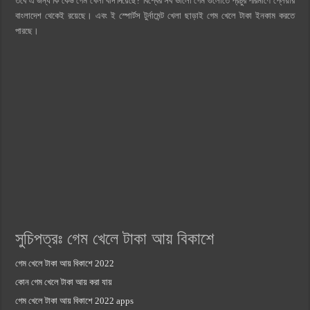
তবে এ জন্য কি কেউ গেম খেলা বাদ দিয়েছে? বিশ্বের সব ভালো গেম গুলোতে প্রচুর পরিমাণে প্লেয়ার
বাংলাদেশ থেকেই রয়েছে। এবং ই স্পোর্টস টুর্নামেন্ট খেলা ছাড়াই গেম খেলে টাকা ইনকাম কর‍তে
পারছে।
সুচিপত্রঃ গেম খেলে টাকা আয় বিকাশে
গেম খেলে টাকা আয় বিকাশে 2022
কোন গেম খেলে টাকা আয় করা যায়
গেম খেলে টাকা আয় বিকাশে 2022 apps