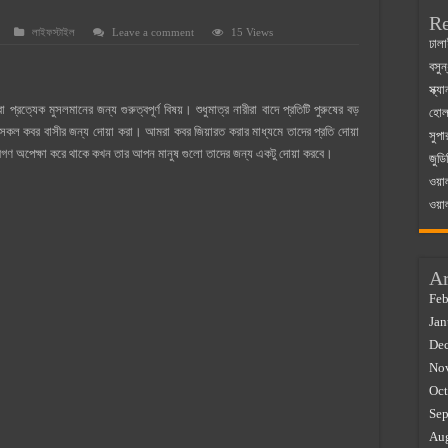
Re
লাইফস্টাইল
Leave a comment
15 Views
 ম্যাজিস্ট্রেট এর সুযোগ সুবিধা
ঢালা
বসুন
়ম ২০২৫
স্ক্
০২৫
রত্যেক মুসলমানের জন্য গুরুত্বপূর্ণ বিষয়। শুধুমাত্র নারীরা বাদে প্রতিটি পুরুষের বড়
হোলস
বীর সকল কবর বাসীর জন্য দোয়া করা। আমরা কবর জিয়ারত করার মাধ্যমে তাদের প্রতি দোয়া
সুপা
র বাজারে ব্যবসার আইডিয়া
ীগণ অপেক্ষা করে থাকে কখন তার আপন মানুষ গুলো তাদের জন্য একটু দোয়া করবে।
জুডি
 কত ২০২৫
ওয়া
ওয়া
Ar
Feb
Jan
De
No
Oct
Sep
Au