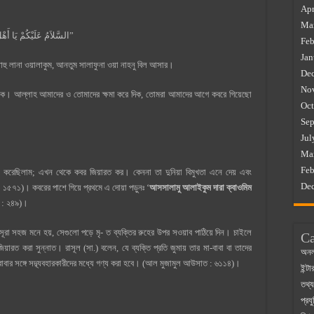
Apr
Ma
” السَّلاَمُ عَلَيْكُمْ يَا أَهْلَ الْقُبُورِ يَغْفِرُ اللَّهُ لَنَا وَلَكُمْ أَنْتُمْ سَلَفُنَا وَنَحْنُ بِالأَثَرِ”
Feb
Jan
াহু লানা ওয়ালাকুম, আনতুম সালাফুনা ওয়া নাহনু বিল আসার।
De
No
 হোক। আল্লাহ আমাদের ও তোমাদের ক্ষমা করে দিক, তোমরা আমাদের আগে কবরে গিয়েছো
Oct
Sep
Jul
Ma
Feb
ধ করেছিলাম; এখন থেকে কবর জিয়ারত কর। কেননা তা দুনিয়া বিমুখতা এনে দেয় এবং
De
: ১৫৭১)। কবরের পাশে গিয়ে প্রথমে এ দোয়া পড়ুনঃ ‘
আসসালামু আলাইকুম দারা ক্বাওমিম
 : ২৪৯)।
 সূরা সহজ মনে হয়, সেগুলো পড়ে মৃ- ত ব্যক্তির রুহের উপর সওয়াব পাঠিয়ে দিন। চাইলে
Ca
ারত করা সুন্নাত। রাসূল (সা.) বলেন, যে ব্যক্তি প্রতি জুমায় তার মা-বাবা বা তাদের
অনল
াবার সঙ্গে সদ্ব্যবহারকারীদের মধ্যে গণ্য করা হবে। (আল মুজামুল আউসাত : ৬১১৪)।
ইন্ট
তথ্য
প্রযু