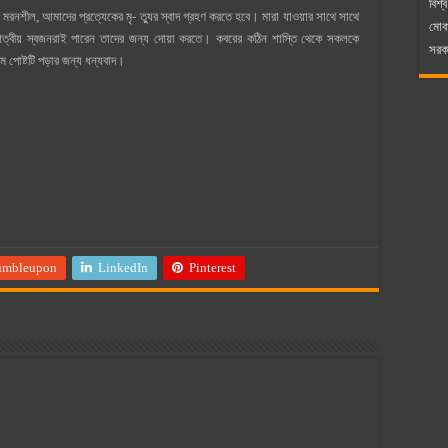
বিশ্ব
মরনশীল, আমাদের প্রত্যেকের মৃ- ত্যুর স্বাদ গ্রহণ করতে হবে। মারা যাওয়ার সাথে সাথে
মোব
আত্বীয় স্বজনরাই পারেন তাদের জন্য দোয়া করতে। কবরের কঠিন শাস্তি থেকে সকলকে
সরকা
 পোষ্টটি পড়ার জন্য ধন্যবাদ।
umbleupon
LinkedIn
Pinterest