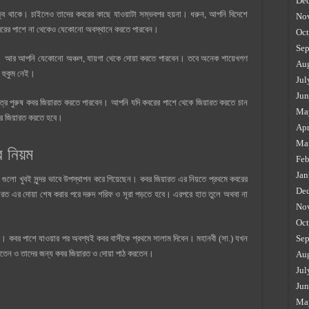
De
্বে থাকে। চাইলেও তাদের কবরের কাছে যাওয়াটা সম্ভবপর হয়না। ধরুন, আপনি বিদেশে
No
ের পাশে না থেকেও যেকোনো অবস্থানে করতে পারবেন।
Oct
Sep
রা। আর আপনি যেকোনো অঞ্চল, যায়গা থেকে দোয়া করতে পারবেন। তবে অনেক শায়েখগণ
Au
ো হুকুম নেই।
Jul
Jun
াত্র পুরুষ কবর জিয়ারত করতে পারবেন। আপনি যদি কবরের পাশে থেকে জিয়ারত করতে চান
Ma
কবর জিয়ারত করতে হবে।
Apr
Ma
র নিয়ম
Feb
Jan
ম গুলো খুবই সুন্দর ভাবে উপস্থাপন করে গিয়েছেন। কবর জিয়ারত এর নিয়তে প্রথমে কবরের
De
রত এর দোয়া শেষ করার পরে দরুদ শরিফ ও সূরা পড়তে হবে। এরপরে হাত তুলে অথবা না
No
Oct
। কবর পাশে যাওয়ার পর অবশ্যই কবর বাসীকে প্রথমে সালাম দিবেন। মহানবী (সা.) যখন
Sep
দিতেন ও তাদের জন্য কবর জিয়ারত ও দোয়া পাঠ করতেন।
Au
Jul
Jun
Ma