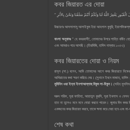
কবর জিয়ারত এর দোয়া
উচ্চারণঃ আসসালামু আলাইকুম ইয়া আহলাল কুবুরি; ইয়াগফিরুল্ল
বাংলা অনুবাদঃ
” হে কবরবাসী!, তোমাদের উপরে শান্তি বর্ষিত
এবং আমরাও পরে আসছি। (তিরমিজি, হাদিস নাম্বার ১০৫৩)
কবর জিয়ারতের দোয়া ও নিয়ম
রাসূল (সা.) বলেন, আমি তোমাদের আগে কবর জিয়ারতে নিষে
আখিরাতের কথা স্মরণ করিয়ে দেয়। (সুনানে ইবনে মাজাহ, হাদিস 
মুমিনিন ওয়া ইন্না ইনশাআল্লাহু বিকুম লা-হিকুন।
(সহিহ মুসলিম
দরুদ শরিফ, সূরা ফাতিহা, আয়াতুল কুরসি, সূরা ইখলাস ও যেসব
হাত না তুলেও মনে মনে দোয়া করতে পারেন। জুমার দিন কবর জিয়
একজনের কবর জিয়ারত করবে, তাকে ক্ষমা করে দেয়া হবে এবং মা-ব
শেষ কথা