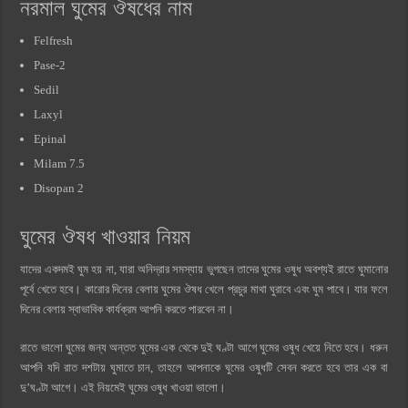
নরমাল ঘুমের ঔষধের নাম
Felfresh
Pase-2
Sedil
Laxyl
Epinal
Milam 7.5
Disopan 2
ঘুমের ঔষধ খাওয়ার নিয়ম
যাদের একদমই ঘুম হয় না, যারা অনিদ্রার সমস্যায় ভুগছেন তাদের ঘুমের ওষুধ অবশ্যই রাতে ঘুমানোর
পূর্বে খেতে হবে। কারোর দিনের বেলায় ঘুমের ঔষধ খেলে প্রচুর মাথা ঘুরাবে এবং ঘুম পাবে। যার ফলে
দিনের বেলায় স্বাভাবিক কার্যক্রম আপনি করতে পারবেন না।
রাতে ভালো ঘুমের জন্য অন্তত ঘুমের এক থেকে দুই ঘণ্টা আগে ঘুমের ওষুধ খেয়ে নিতে হবে। ধরুন
আপনি যদি রাত দশটায় ঘুমাতে চান, তাহলে আপনাকে ঘুমের ওষুধটি সেবন করতে হবে তার এক বা
দু’ঘণ্টা আগে। এই নিয়মেই ঘুমের ওষুধ খাওয়া ভালো।