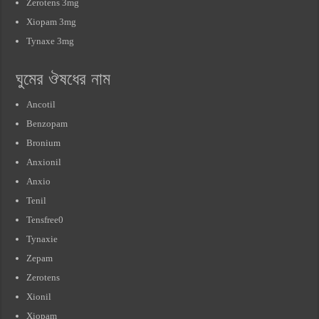
Zerotens 3mg
Xiopam 3mg
Tynaxe 3mg
ঘুমের ঔষধের নাম
Ancotil
Benzopam
Bronium
Anxionil
Anxio
Tenil
Tensfree0
Tynaxie
Zepam
Zerotens
Xionil
Xiopam