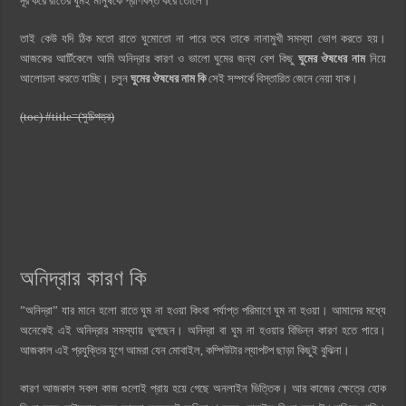
দূর করে রাতের ঘুমই মানুষকে প্রাণবন্ত করে তোলে।
তাই কেউ যদি ঠিক মতো রাতে ঘুমোতো না পারে তবে তাকে নানামুখী সমস্যা ভোগ করতে হয়।
আজকের আর্টিকেলে আমি অনিদ্রার কারণ ও ভালো ঘুমের জন্য বেশ কিছু
ঘুমের ঔষধের নাম
নিয়ে
আলোচনা করতে যাচ্ছি। চলুন
ঘুমের ঔষধের নাম কি
সেই সম্পর্কে বিস্তারিত জেনে নেয়া যাক।
(toc) #title=(সুচিপত্র)
অনিদ্রার কারণ কি
”অনিদ্রা” যার মানে হলো রাতে ঘুম না হওয়া কিংবা পর্যাপ্ত পরিমাণে ঘুম না হওয়া। আমাদের মধ্যে
অনেকেই এই অনিদ্রার সমস্যায় ভুগছেন। অনিদ্রা বা ঘুম না হওয়ার বিভিন্ন কারণ হতে পারে।
আজকাল এই প্রযুক্তির যুগে আমরা যেন মোবাইল, কম্পিউটার ল্যাপটপ ছাড়া কিছুই বুঝিনা।
কারণ আজকাল সকল কাজ গুলোই প্রায় হয়ে গেছে অনলাইন ভিত্তিক। আর কাজের ক্ষেত্রে হোক