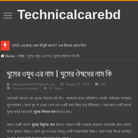
Technicalcarebd
ঢালাই এর জন্য কোন সিমেন্ট ভালো? এক ক্লিকে জেনে নিন!
বসুন্ধরা সিমেন্ট এর দাম ২০২৫
Home
/
তথ্য
/
ঘুমের ওষুধ এর নাম | ঘুমের ঔষধের নাম কি
স্ক্যান সিমেন্ট এর দাম ২০২৫
ঘুমের ওষুধ এর নাম | ঘুমের ঔষধের নাম কি
হোলসিম সিমেন্ট দাম ২০২৫
sohansumona000@gmail.com
August 30, 2023
তথ্য
সুপারক্রিট সিমেন্ট দাম ২০২৫
Leave a comment
41 Views
জুডিশিয়াল ম্যাজিস্ট্রেট কি? জুডিশিয়াল ম্যাজিস্ট্রেট এর সুযোগ সুবিধা
অনেকেই জানতে চান ঘুমের ঔষধের নাম কি। আমাদের মধ্যে অধিকাংশ লোকই অনিদ্রার সমস্যায়
ওয়ালটন মোবাইল কিস্তিতে কেনার নিয়ম ২০২৫
ভুগে থাকেন। রাতে ঘুম না হওয়া এখন যেন একটি কমন বিষয় হয়ে দাঁড়িয়েছে। আর রাতে একটি ভালো
ঘুমের জন্য অনেকেই
ঘুমের ঔষধের নাম
জানতে চায়।
ওয়ালটন টিভি কিস্তিতে কেনার নিয়ম ২০২৫
গ্রামে লাভজনক ব্যবসা ২০২৫ ও গ্রামের বাজারে ব্যবসার আইডিয়া
কারণ একটি ভালো
ঘুমের ঔষুধের নাম
জানতে পারলে সেটি সেবনের মাধ্যমে অনেকেই রাতে ভালো
মতো ঘুমাতে পারবে। রাতে ঘুম না হওয়া কিন্তু একটি অস্বাভাবিক বিষয়। কারণ সারা দিনের ক্লান্তি
জেনে নিন, বর্তমানে মোবাইল ঘড়ি দাম কত ২০২৫