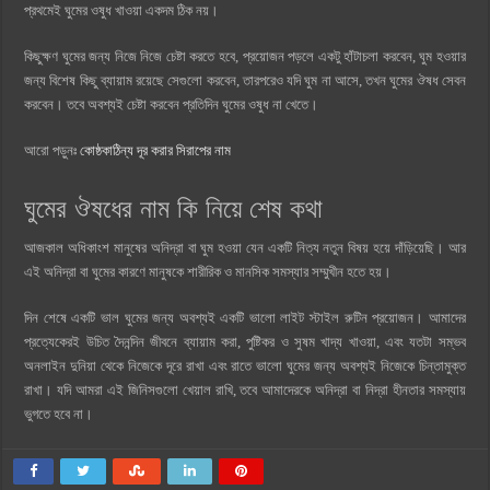
প্রথমেই ঘুমের ওষুধ খাওয়া একদম ঠিক নয়।
কিছুক্ষণ ঘুমের জন্য নিজে নিজে চেষ্টা করতে হবে, প্রয়োজন পড়লে একটু হাঁটাচলা করবেন, ঘুম হওয়ার
জন্য বিশেষ কিছু ব্যায়াম রয়েছে সেগুলো করবেন, তারপরেও যদি ঘুম না আসে, তখন ঘুমের ঔষধ সেবন
করবেন। তবে অবশ্যই চেষ্টা করবেন প্রতিদিন ঘুমের ওষুধ না খেতে।
আরো পড়ুনঃ
কোষ্ঠকাঠিন্য দূর করার সিরাপের নাম
ঘুমের ঔষধের নাম কি নিয়ে শেষ কথা
আজকাল অধিকাংশ মানুষের অনিদ্রা বা ঘুম হওয়া যেন একটি নিত্য নতুন বিষয় হয়ে দাঁড়িয়েছি। আর
এই অনিদ্রা বা ঘুমের কারণে মানুষকে শারীরিক ও মানসিক সমস্যার সম্মুখীন হতে হয়।
দিন শেষে একটি ভাল ঘুমের জন্য অবশ্যই একটি ভালো লাইট স্টাইল রুটিন প্রয়োজন। আমাদের
প্রত্যেকেরই উচিত দৈনন্দিন জীবনে ব্যায়াম করা, পুষ্টিকর ও সুষম খাদ্য খাওয়া, এবং যতটা সম্ভব
অনলাইন দুনিয়া থেকে নিজেকে দূরে রাখা এবং রাতে ভালো ঘুমের জন্য অবশ্যই নিজেকে চিন্তামুক্ত
রাখা। যদি আমরা এই জিনিসগুলো খেয়াল রাখি, তবে আমাদেরকে অনিদ্রা বা নিদ্রা হীনতার সমস্যায়
ভুগতে হবে না।