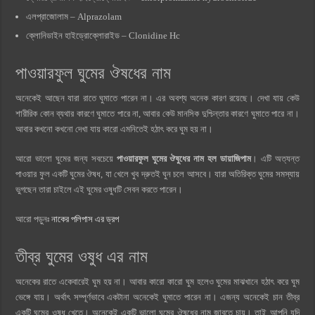
এলপ্রাজোলাম – Alprazolam
ক্লোনিডাইন হাইড্রোক্লোরাইড – Clonidine Hc
পাওয়ারফুল ঘুমের ঔষধের নাম
অনেকেই আছেন যারা রাতে ঘুমাতে পারেন না। এর অবশ্য অনেক কারণ রয়েছে। দেখা যায় কেউ
শারীরিক কোন ব্যথার কারণে ঘুমাতে পারে না, আবার কেউ মানসিক দুশ্চিন্তার কারণে ঘুমাতে পারে না।
আবার কখনো কখনো দেখা যায় কারো এমনিতেই হঠাৎ করে ঘুম হয় না।
আরো ভালো ঘুমের জন্য সবচেয়ে
পাওয়ারফুল ঘুমের ঔষুধের নাম হল ডায়াজিপাম
। এটি অত্যন্ত
পাওয়ার ফুল একটি ঘুমের ঔষধ, যা খেলে খুব দ্রুতই ঘুন চলে আসবে। যারা অতিরিক্ত ঘুমের সমস্যায়
ভুগছেন তারা চাইলে এই ঘুমের ওষুধটি সেবন করতে পারেন।
আরো পড়ুনঃ
নাকের পলিপাস এর ড্রপ
তীব্র ঘুমের ওষুধ এর নাম
অনেকের রাতে একেবারেই ঘুম হয় না। আবার কারো কারো ঘুম হলেও ঘুমের মাঝখানে হঠাৎ করে ঘুম
ভেঙ্গে যায়। অর্থাৎ সম্পূর্ণভাবে একটানা অনেকেই ঘুমাতে পারেন না। এজন্য অনেকেই চান তীব্র
একটি ঘুমের ওষুধ খেতে। অনেকেই একটি ভালো ঘুমের ঔষধের নাম জাবতে চায়। তাই আপনি যদি