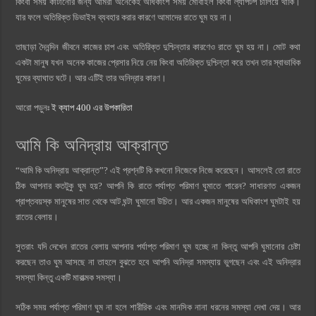
কিংবা সময় কাটানোর জন্য আমরা অনেকেই অধিকাংশ সময় মোবাইল কিংবা ল্যাপটপ চালিয়ে থাকি।
যার ফলে অতিরিক্ত ডিভাইস ব্যবহার করার কারণে আমাদের রাতে ঘুম হয় না।
তাছাড়া দৈনন্দিন জীবনে কাজের চাপ এবং অতিরিক্ত দুশ্চিন্তার কারণেও রাতে ঘুম হয় না। মোট কথা
একটা মানুষ যখন অনেক কাজের প্রেসার নিয়ে নেয় কিংবা অতিরিক্ত দুশ্চিন্তা করে তখন তার স্বাভাবিক
ঘুমের ব্যাঘাত ঘটে। আর এটিই তার অনিদ্রার কারণ।
আরো পড়ুনঃ
ই ক্যাপ 400 এর উপকারিতা
আমি কি অনিদ্রায় আক্রান্ত
“আমি কি অনিদ্রায় আক্রান্ত”? এই প্রশ্নটি কি কখনো নিজেকে নিজে করেছেন। আসলেই তো রাতে
ঠিক আপনার কতটুকু ঘুম হয়? আপনি কি রাতে পর্যাপ্ত পরিমাণ ঘুমাতে পারেন? সাধারণত একজন
প্রাপ্তবয়স্ক মানুষের সাত থেকে আট ঘন্টা ঘুমানো উচিত। আর একজন মানুষের অধিকাংশ ঘুমটাই হয়
রাতের বেলায়।
সুতরাং যদি দেখেন রাতের বেলায় আপনার পর্যাপ্ত পরিমাণ ঘুম হচ্ছে না কিন্তু আপনি ঘুমানোর চেষ্টা
করছেন তাও ঘুম আসছে না তাহলে বুঝতে হবে আপনি অনিদ্রা সমস্যায় ভুগছেন এবং এই অনিদ্রার
সমস্যা কিন্তু একটি মারাত্মক সমস্যা।
সঠিক সময় পর্যাপ্ত পরিমাণ ঘুম না হলে শারীরিক এবং মানসিক নানা ধরনের সমস্যা দেখা দেয়। আর