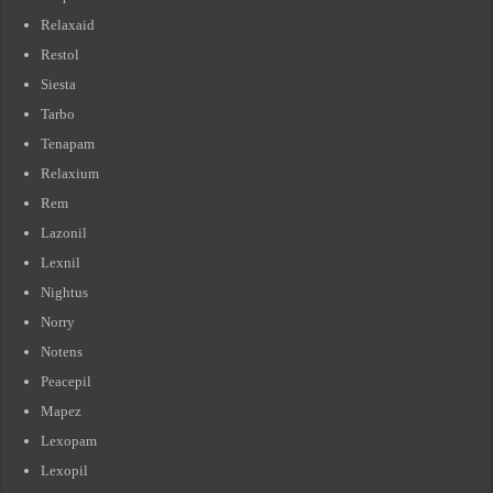
Relaxaid
Restol
Siesta
Tarbo
Tenapam
Relaxium
Rem
Lazonil
Lexnil
Nightus
Norry
Notens
Peacepil
Mapez
Lexopam
Lexopil