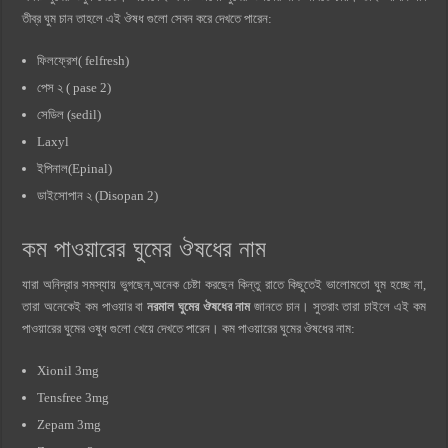
তীব্র ঘুম চান তাহলে এই ঔষধ গুলো সেবন করে দেখতে পারেন:
ফিলফ্রেশ( felfresh)
পেস ২ ( pase 2)
সেডিল (sedil)
Laxyl
ইপিনাল(Epinal)
ডাইসোপান ২ (Disopan 2)
কম পাওয়ারের ঘুমের ঔষধের নাম
যারা অনিদ্রার সমস্যায় ভুগছেন,অনেক চেষ্টা করছেন কিন্তু রাতে কিছুতেই ভালোমতো ঘুম হচ্ছে না,
তারা অনেকেই কম পাওয়ার বা
নরমাল ঘুমের ঔষধের নাম
জানতে চান। সুতরাং তারা চাইলে এই কম
পাওয়ারের ঘুমের ওষুধ গুলো খেয়ে দেখতে পারেন। কম পাওয়ারের ঘুমের ঔষধের নাম:
Xionil 3mg
Tensfree 3mg
Zepam 3mg