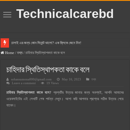
Technicalcarebd
ঢালাই এর জন্য কোন সিমেন্ট ভালো? এক ক্লিকে জেনে নিন!
বসুন্ধরা সিমেন্ট এর দাম ২০২৫
Home
/
তথ্য
/
চাহিদার স্থিতিস্থাপকতা কাকে বলে
স্ক্যান সিমেন্ট এর দাম ২০২৫
চাহিদার স্থিতিস্থাপকতা কাকে বলে
হোলসিম সিমেন্ট দাম ২০২৫
sohansumona000@gmail.com
May 16, 2023
তথ্য
সুপারক্রিট সিমেন্ট দাম ২০২৫
Leave a comment
19 Views
জুডিশিয়াল ম্যাজিস্ট্রেট কি? জুডিশিয়াল ম্যাজিস্ট্রেট এর সুযোগ সুবিধা
চাহিদার স্থিতিস্থাপকতা কাকে বলে?
প্রশ্নটির উত্তর জানার জন্য অবশ্যই, আপনি আমাদের
ওয়ালটন মোবাইল কিস্তিতে কেনার নিয়ম ২০২৫
ওয়েবসাইটের এই লেখাটি শেষ পর্যন্ত দেখুন। আশা করি আপনার প্রশ্নের সঠিক উত্তর পেয়ে
যাবেন।
ওয়ালটন টিভি কিস্তিতে কেনার নিয়ম ২০২৫
গ্রামে লাভজনক ব্যবসা ২০২৫ ও গ্রামের বাজারে ব্যবসার আইডিয়া
জেনে নিন, বর্তমানে মোবাইল ঘড়ি দাম কত ২০২৫