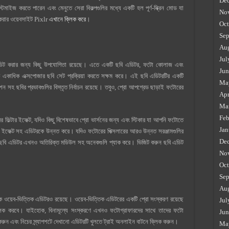
De
টমাইজ করতে পারেন এবং মেনুতে সেরা বিকল্পগুলির মধ্যে একটি হল পূর্ণ-স্ক্রিন মোড যা
No
ট করার ওয়েবসাইট Pixlr
এখানে ক্লিক করে
।
Oct
Sep
Au
Jul
ডিট করার জন্য কিছু উপযোগিতা রয়েছে। এতে একটি ছবি এডিটর, ফটো কোলাজ এবং
Jun
 একাধিক এক্সপোজার ছবি সেট প্রক্রিয়া করতে সক্ষম করে। এই ছবি এডিটরটির একটি
Ma
িপশন সহ ছবির প্রভাবগুলির বিস্তৃত নির্বাচন রয়েছে। তবুও, প্রো আপগ্রেড ছাড়াই ফটোরের
Apr
Ma
Feb
ফিল্টার ইফেক্ট, যদিও কিছু বিশেষভাবে প্রো ভার্সনের জন্য এবং স্টিকার যা আপনি ফটোতে
Jan
 ইফেক্ট সহ এডিটরকে উন্নত করে। যদিও ফটোরের পিক্সলারের আরও উন্নত সরঞ্জামগুলির
De
ক ছবি এডিটর এখনও অতিরিক্ত মডিউল সহ অনেকগুলি প্যাক করে। ভিজিট করুন ছবি এডিট
No
Oct
Sep
Au
ছিক ওয়েব-ভিত্তিক এডিটরও রয়েছে। ওয়েব-ভিত্তিক এডিটরের একটি প্রো সংস্করণ রয়েছে
Jul
 আনলক করবে। যাইহোক, বিনামূল্যে সংস্করণে এখনও ফটোগ্রাফারদের সাথে তাদের ফটো
Jun
করুন এবং নিচের স্ন্যাপশটে দেখানো এডিটরটি খুলতে ট্রাই অনলাইন বাটনে ক্লিক করুন।
Ma