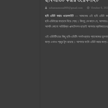
ছবি এডিট করার ওয়েবসাইট
সুপারক্রিট সিমেন্ট দাম ২০২৫
sohansumona000@gmail.com
October 6, 20
জুডিশিয়াল ম্যাজিস্ট্রেট কি? জুডিশিয়াল
ছবি এডিট করার ওয়েবসাইট
— আজকের এই ছবি এডিট করার ওয
ওয়ালটন মোবাইল কিস্তিতে কেনার নিয
ছবি এডিটরের মাধ্যমে নিয়ে গেছে। কিন্তু কে জানে যে, আপনার 
ওয়ালটন টিভি কিস্তিতে কেনার নিয়ম ২
আপনি কোনো অতিরিক্ত এক্সটেনশন ছাড়াই আপনার ব্রাউজারে 
গ্রামে লাভজনক ব্যবসা ২০২৫ ও গ্রামে
এই এডিটটিংয়ের কিছু ছবি-এডিটিং সফটওয়্যার প্যাকেজের তুলন
জেনে নিন, বর্তমানে মোবাইল ঘড়ি দাম
জন্য এখনও প্রচুর টুল রয়েছে। আপনার ফটো এডিট করার জন্য এ