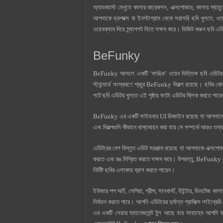
অ্যাডজাস্ট মেনুতে কালার কারেকশন, এক্সপোজার, কালার স্যাচুরে
আপনাকে ড্রপবক্স বা ইনস্টাগ্রাম থেকে সরাসরি ছবি খুলতে, ওয
ওয়েবক্যাম দিয়ে স্ন্যাপশট নিতে সক্ষম করে। ভিজিট করুন ছব
BeFunky
BeFunky আসলে একটি ‘ফাঙ্কি’ ওয়েব ভিত্তিক ছবি এডিটর। এ
স্ট্যান্ডার্ড সংস্করণে প্রচুর BeFunky বিকল্প রয়েছে। ছ
শটে ছবি এডিটর খুলতে এই পৃষ্ঠায় ফটো এডিটর ক্লিক করতে পার
BeFunky এর একটি সাইডবার UI ডিজাইন রয়েছে যা আপনাকে এড
এবং বিকল্পগুলি কীভাবে বাস্তবায়ন করা যায় সে সম্পর্কে আর
এডিটরের বেশ বিস্তৃত এডিট সরঞ্জাম রয়েছে যা আপনাকে এক্সপোজা
করতে এবং রঙ মিশ্রিত করতে সক্ষম করে। উপরন্তু, BeFunky এর
নির্দিষ্ট ছবির এলাকায় ব্রাশ করতে পারেন।
ইউজার পপ আর্ট, সেপিয়া, গ্রীষ্ম, সানবার্স্ট, উইন্টার, ভিনটেজ 
নির্বাচন করতে পারে। আপনি এডিটরের দুর্দান্ত গ্রাফিক্স লাই
এর একটি লেয়ার ম্যানেজমেন্ট টুল আছে যার সাহায্যে আপন