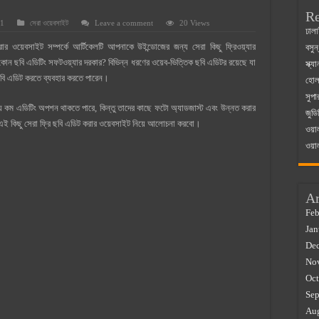
Re
21
সেরা ওয়েবসাইট
Leave a comment
20 Views
 ম্যাজিস্ট্রেট এর সুযোগ সুবিধা
ঢালা
়েবসাইট সম্পর্কে আর্টিকেলটি আপনাকে উইন্ডোজের জন্য সেরা কিছু ফ্রিওয়্যার
বসুন
়ম ২০২৫
কোন ছবি এডিটিং সফটওয়্যার দরকার? বিভিন্ন ধরণের ওয়েব-ভিত্তিক ছবি এডিটর রয়েছে যা
স্ক্
০২৫
ছবি এডিট করতে ব্যবহার করতে পারেন।
হোলস
সুপা
র বাজারে ব্যবসার আইডিয়া
ায় কম এডিটিং অপশন থাকতে পারে, কিন্তু তাদের কাছে ফটো অ্যাডজাস্ট এবং উন্নত করার
জুডি
 কত ২০২৫
ই কিছু সেরা ফ্রি ছবি এডিট করার ওয়েবসাইট নিয়ে আলোচনা করবো।
ওয়া
ওয়া
Ar
Feb
Jan
De
No
Oct
Sep
Au