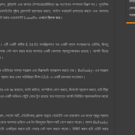
বিশ্ব
শন, কন্ট্রাস্ট এবং কালার টেম্পারেচারবিভিন্ন রঙ সংশোধন সম্পাদনা বিকল্প সহ। লুনাপিক
মোব
়েবসাইটের পৃষ্ঠার স্ন্যাপশট ক্যাপচার করতে, ফাইল ফরম্যাট রূপান্তর করতে এবং আপনার
সরকা
ি এডিট করার ওয়েবসাইট LunaPic
এখানে ক্লিক করে
।
টি একটি বার্ষিক $ 34.95 সাবস্ক্রিপশন সহ একটি প্লাস সংস্করণের এডিটর, কিন্তু
বির কোলাজ সেট আপ করার জন্য আপনার একটি কোলাজ প্রস্তুতকারকও রয়েছে। আপনি নীচের
েন।
িটরের সমস্ত সরঞ্জাম এবং বিকল্পগুলি অ্যাক্সেস করতে দেয়। BeFunky- এর সরঞ্জাম
ও তথ্য প্রদান করে এমন অতিরিক্ত টিপস GUI- এ একটি চমৎকার সংযোজন।
র এবং রঙ বাড়াতে, ফটো কাটতে, অস্পষ্টতা যোগ করতে, ভিগনেট প্রয়োগ করতে, ছবি তীক্ষ্ণ
 একটি অভিনব পেইন্ট মোড টুল রয়েছে যার সাহায্যে আপনি নির্বাচিত প্রভাবগুলিকে আরো
কালারস, লোমো আর্ট, এইচডিআর, ব্ল্যাক অ্যান্ড হোয়াইট এবং চারকোল এর মধ্যে প্রচুর প্রভাব
ব্রেরি থেকে আপনার ছবিতে এক টন থিমযুক্ত ক্লিপ আর্ট যোগ করতে পারেন। প্লাস BeFunky
ি ফটো একত্রিত করতে ছবি লেয়ার সেট আপ করতে পারেন। ভিজিট করুন ছবি এডিট করার