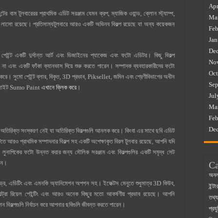
Apr
বাম টুলবারেরর প্রাথমিক এডিট সরঞ্জাম যেমন ক্রপ, ম্যাজিক ওয়ান্ড, ক্লোন স্ট্যাম্প,
Ma
িল এবং লাসো রয়েছে। প্রতিসাম্যটুলবারে আরও একটি অভিনব বিকল্প রয়েছে যা অন্য কয়েকজন
Feb
Jan
De
পেইন্ট একটি দুর্দান্ত আর্ট এবং ডিজাইনের প্যাকেজ এবং ফটো এডিটর। কিছু বিকল্প
No
 না এবং একটি ফাঁকা ক্যানভাস দিয়ে শুরু করতে পারেন। সম্পাদক ব্যবহারকারীদের ফটো
Oct
রে। সুমো পেইন্ট ব্লার, বিকৃত, 3D প্রভাব, Piksellet, জমিন এবং শ্রেণীবিভাগের অধীন
Sep
েবসাইট Sumo Paint
এখানে ক্লিক করে
।
Jul
Ma
Feb
De
 অতিরিক্ত সংস্করণ নেই যা অতিরিক্ত বিকল্পগুলি আনলক করে। কিংবা এর সাথে ছবি এডিট
ে আরও প্রাথমিক সম্পাদনার বিকল্প সহ একটি অপেক্ষাকৃত বিরল টুলবার রয়েছে, আপনি যদি
 লুনাপিকের ফটো উন্নত করার জন্য মৌলিক সরঞ্জাম এবং বিকল্পগুলির একটি সমৃদ্ধ সেট
ুন।
Ca
অনল
ড্র, এডিটিং এবং এমনকি অ্যানিমেশন অপশন সহ। ইফেক্টস মেনুতে শুধুমাত্র 3D কিউব,
ইন্ট
ল্ট্রা রিয়েল পেইন্টিং এবং আরও অনেক কিছুর মতো আকর্ষণীয় প্রভাব রয়েছে। আপনি
তথ্য
ন বিকল্পগুলি নির্বাচন করে আপনার ছবিগুলি জীবন্ত করতে পারেন।
প্রযু