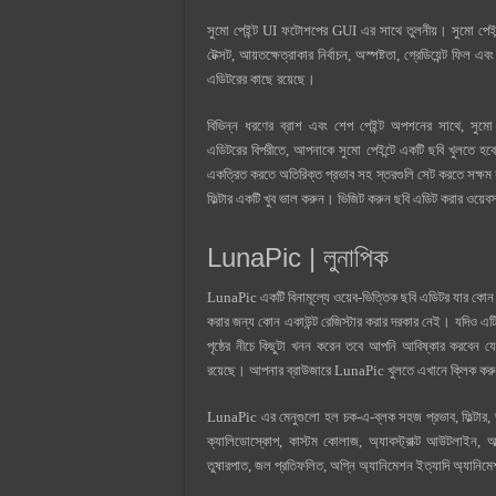
সুমো পেইন্ট UI ফটোশপের GUI এর সাথে তুলনীয়। সুমো পেইন্টের 
টেক্সট, আয়তক্ষেত্রাকার নির্বাচন, অস্পষ্টতা, গ্রেডিয়েন্ট ফ
এডিটরের কাছে রয়েছে।
বিভিন্ন ধরণের ব্রাশ এবং শেপ পেইন্ট অপশনের সাথে, সুমো 
এডিটরের বিপরীতে, আপনাকে সুমো পেইন্টে একটি ছবি খুলতে হবে
একত্রিত করতে অতিরিক্ত প্রভাব সহ স্তরগুলি সেট করতে সক্ষম ক
ফিল্টার একটি খুব ভাল করুন।
ভিজিট করুন ছবি এডিট করার ওয়
LunaPic | লুনাপিক
LunaPic একটি বিনামূল্যে ওয়েব-ভিত্তিক ছবি এডিটর যার কোন
করার জন্য কোন একাউন্ট রেজিস্টার করার দরকার নেই। যদিও এটিত
পৃষ্ঠের নীচে কিছুটা খনন করেন তবে আপনি আবিষ্কার করবেন যে
রয়েছে। আপনার ব্রাউজারে LunaPic খুলতে এখানে ক্লিক কর
LunaPic এর মেনুগুলো হল চক-এ-ব্লক সহজ প্রভাব, ফিল্টার, 
ক্যালিডোস্কোপ, কাস্টম কোলাজ, অ্যাবস্ট্রাক্ট আউটলাইন, আ
তুষারপাত, জল প্রতিফলিত, অগ্নি অ্যানিমেশন ইত্যাদি অ্যানিমেশ