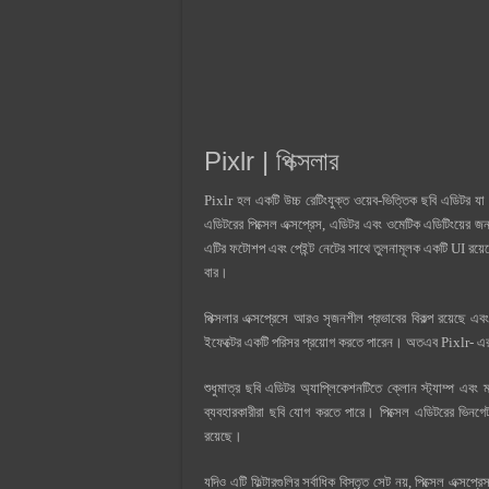
Pixlr | পিক্সলার
Pixlr হল একটি উচ্চ রেটিংযুক্ত ওয়েব-ভিত্তিক ছবি এডিটর যা ন
এডিটরের পিক্সেল এক্সপ্রেস, এডিটর এবং ওমেটিক এডিটিংয়ের জন
এটির ফটোশপ এবং পেইন্ট নেটের সাথে তুলনামূলক একটি UI রয়েছ
বার।
পিক্সলার এক্সপ্রেসে আরও সৃজনশীল প্রভাবের বিকল্প রয়েছ
ইফেক্টের একটি পরিসর প্রয়োগ করতে পারেন। অতএব Pixlr- এর
শুধুমাত্র ছবি এডিটর অ্যাপ্লিকেশনটিতে ক্লোন স্ট্যাম্প এব
ব্যবহারকারীরা ছবি যোগ করতে পারে। পিক্সেল এডিটরের ভিনগেট,
রয়েছে।
যদিও এটি ফিল্টারগুলির সর্বাধিক বিস্তৃত সেট নয়, পিক্সেল এক