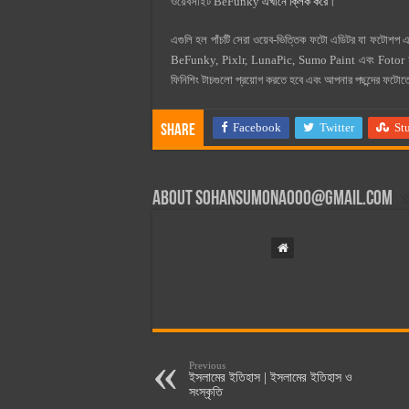
ওয়েবসাইট BeFunky
এখানে ক্লিক করে
।
এগুলি হল পাঁচটি সেরা ওয়েব-ভিত্তিক ফটো এডিটর যা ফটোশপ এব
BeFunky, Pixlr, LunaPic, Sumo Paint এবং Fotor হল 
ফিনিশিং টাচগুলো প্রয়োগ করতে হবে এবং আপনার পছন্দের ফটোতে
Facebook
Twitter
St
Share
About
sohansumona000@gmail.com
Previous
ইসলামের ইতিহাস | ইসলামের ইতিহাস ও
সংস্কৃতি