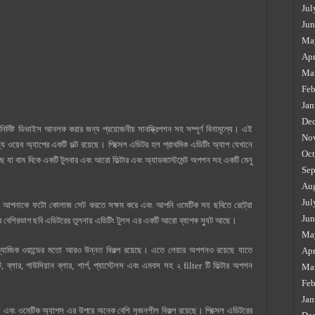
Jul
Jun
Ma
Apr
Ma
Feb
Jan
De
ির্দিষ্ট ডিভাইস আনলক করার জন্য প্রয়োজনীয় সাবস্ক্রিপশন সহ সম্পূর্ণ বিনামূল্যে। এই
No
্য ওয়েব অ্যাপের একটি ভল্ট রয়েছে। পিক্সেল এডিটর হল প্রাথমিক এডিটিং অ্যাপ যেখানে
Oct
ে যা বাম দিকে একটি টুলবার এবং আরো ফিল্টার এবং অ্যাডজাস্টমেন্ট অপশন সহ একটি মেনু
Sep
Au
Jul
ে এবং আপনাকে ফটো কোলাজ সেট করতে সক্ষম করে এবং আপনি ওমেটিক সহ ছবিতে রেট্রো
Jun
 বেশিরভাগ ছবি এডিটরের তুলনায় এডিটিং টুলস এর একটি আরো ব্যাপক স্যুট আছে।
Ma
ং ম্যাজিক ওয়ান্ডের মতো আরও উন্নত বিকল্প রয়েছে। এতে লেয়ার অপশনও রয়েছে যাতে
Apr
 ব্লার, গাউসিয়ান ব্লার, শার্প, প্যাস্টেলস এবং এমবস সহ ২ filter টি ফিল্টার অপশন
Ma
Feb
Jan
্সপ্রেস এবং ওমেটিক অ্যাপস এর উপরে অনেক বেশি সৃজনশীল বিকল্প রয়েছে। পিক্সেল এডিটরের