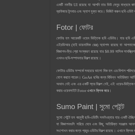
একটি নমনীয় UI রয়েছে যা আপনি তার ভিউ মেনুর মাধ্যমে কাস্
ব্রাউজার টুলবার এবং অ্যাপ যুক্ত করে। ভিজিট করুন ছবি এডি
Fotor | ফোটর
ফোটর হল আরেকটি ওয়েব ভিত্তিক ছবি এডিটর। যার ছবি এ
এইচডিআর (হাই ডায়নামিক রেঞ্জ) অ্যাপস রয়েছে যা আপনাকে
বিজ্ঞাপন-ফ্রি প্রো সংস্করণ রয়েছে যার $8.99 মাসিক সাবস্ক্র
এখনও ছবি-সম্পাদনার বিকল্প রয়েছে।
ফোটার এডিটর সম্পর্কে সবচেয়ে ভালো দিক হল এর বিশাল পরিসরের 
যোগ করতে পারেন। GoArt ছবির জন্য বিভিন্ন অতিরিক্ত আর্ট
অভাব নেই এবং এর একটি স্তর বিকল্প নেই, এই ওয়েব-ভিত্তি
করার ওয়েবসাইট Fotor
এখানে ক্লিক করে
।
Sumo Paint | সুমো পেইন্ট
সুমো পেইন্ট হল বহুমুখী ছবি-এডিটিং সফটওয়্যার যার একটি ঐচ্
যা বিজ্ঞাপনগুলি সরিয়ে দেবে এবং কিছু অতিরিক্ত সরঞ্জাম
সংশোধন করার জন্য প্রচুর এডিটর বিকল্প রয়েছে। এখানে ক্লিক 