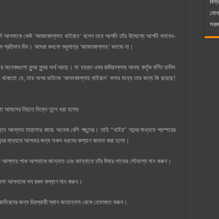
বিশ্ব
মোব
সরকা
দি আপনাকে কেউ ‘জাজাকাল্লাহ খাইরান’ বলেন তবে আপনি তাঁর উদ্দেশ্যে আপনি বলবেন-
ত্তম প্রতিদান দিন। আমরা কখনো শুধুমাত্র ‘জাজাকাল্লাহ’ বলবো না।
যার অনেকগুলো সুন্দর সুন্দর অর্থ আছে। যা হযরত ওমর রাদিয়াল্লাহু আনহু কর্তৃক বর্ণিত হাদিস
থাকতো যে, তার অপর ভাইকে ‘জাযাকাল্লাহু খাইরান’ বলার মধ্যে তার জন্য কি রয়েছে!
ুলো আমলের নিয়তে নিম্নে তুলে ধরা হলোঃ
শব্দের মাধ্যমে আপনার জন্য সকল ধরনের কল্যাণ কামনা করা হলো।
ান আল্লাহ পাক আপনাকে জান্নাত এবং জান্নাতে তাঁর দিদার লাভের সৌভাগ্য দান করুন।
ায়ালা আপনাকে সব রকম কল্যাণ দান করুন।
ফিরদের জন্য চিরস্থায়ী স্থান জাহান্নাম থেকে হেফাজত করুন।