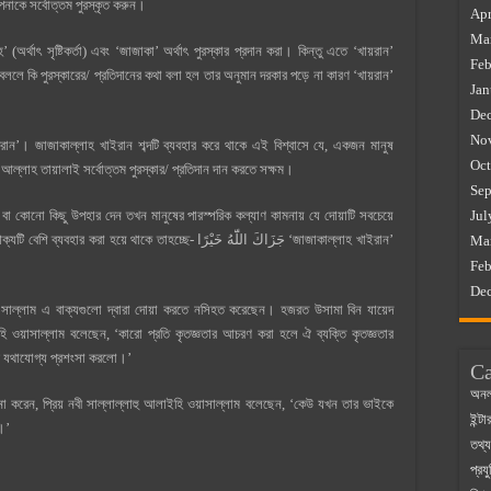
পনাকে সর্বোত্তম পুরস্কৃত করুন।
Apr
Ma
্থাৎ সৃষ্টিকর্তা) এবং ‘জাজাকা’ অর্থাৎ পুরস্কার প্রদান করা। কিন্তু এতে ‘খায়রান’
Feb
ন বললে কি পুরস্কারের/ প্রতিদানের কথা বলা হল তার অনুমান দরকার পড়ে না কারণ ‘খায়রান’
Jan
De
No
ুকরান’। জাজাকাল্লাহ খাইরান শব্দটি ব্যবহার করে থাকে এই বিশ্বাসে যে, একজন মানুষ
Oct
ন আল্লাহ তায়ালাই সর্বোত্তম পুরস্কার/ প্রতিদান দান করতে সক্ষম।
Sep
জ বা কোনো কিছু উপহার দেন তখন মানুষের পারস্পরিক কল্যাণ কামনায় যে দোয়াটি সবচেয়ে
Jul
 থাকে তাহচ্ছে- ﺟَﺰَﺍﻙَ ﺍﻟﻠّٓﻪُ ﺧَﻴْﺮًﺍ ‘জাজাকাল্লাহ খাইরান’
Ma
Feb
De
া সাল্লাম এ বাক্যগুলো দ্বারা দোয়া করতে নসিহত করেছেন। হজরত উসামা বিন যায়েদ
াইহি ওয়াসাল্লাম বলেছেন, ‘কারো প্রতি কৃতজ্ঞতার আচরণ করা হলে ঐ ব্যক্তি কৃতজ্ঞতার
র যথাযোগ্য প্রশংসা করলো।’
Ca
অনল
ণনা করেন, প্রিয় নবী সাল্লাল্লাহু আলাইহি ওয়াসাল্লাম বলেছেন, ‘কেউ যখন তার ভাইকে
ইন্ট
।’
তথ্য
প্রযু