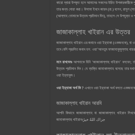
কারো দ্বারা উপকৃত হলে আমাদের সকলের উচিত উপকারকারীকে পুরস
তার জন্য দোয়া করা। উসামা ইবনে জায়দ (রা.) বলেন, রাসুল (সা
(আল্লাহ তোমাকে উত্তম প্রতিদান দিন), তাহলে সে উপযুক্ত ও পর
জাজাকাল্লাহ খাইরান এর উত্তর
জাজাকাল্লাহ খাইরান এর জবাবে ওয়া ইয়্যাকা (একজনকে), বা ও
তবে বেশি প্রচলিত জবাব হল: ওয়া’আনতুম ফাজাযাকুমুল্লাহু খা
মনে রাখবেনঃ
আপনাকে যিনি ‘জাজাকাল্লাহু খাইরান’ বলবেন; তাঁ
উত্তম প্রতিদান দিন। যে ব্যক্তি জাযাকাল্লাহ বলেছে তার যথাযথ
ওয়া ইয়্যাকুম।
ওয়া ইয়্যাকা অর্থ কি ?
এখানে ওয়া ইয়্যাকা অর্থ বলতে একজনক
জাজাকাল্লাহ খাইরান আরবি
আপনি কিভাবে জাজাকাল্লাহ বা জাজাকাল্লাহ খাইরান লিখবেন তার আর
জাযাকাল্লাহু খাইরানঃجزاك اللهُ خيرً