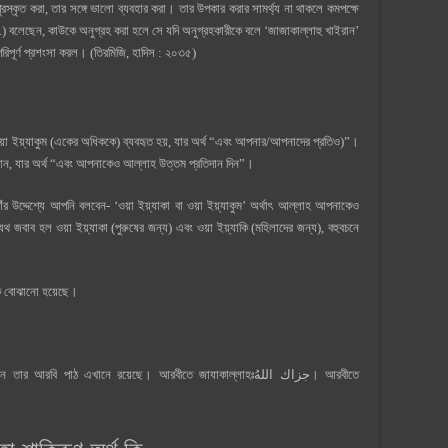
্কৃত করা, তার সঙ্গে ভালো ব্যবহার করা। তার উপকার করার সামর্থ্য না থাকলে কমপক্ষে
.) বলেছেন, কাউকে অনুগ্রহ করা হলে সে যদি অনুগ্রহকারীকে বলে ‘জাজাকাল্লাহু খাইরান’
িপূর্ণ প্রশংসা করল। (তিরমিজি, হাদিস : ২০৩৫)
য়া ইয়্যাকুম (একের অধিককে) ব্যবহৃত হয়, যার অর্থ “এবং আপনার/আপনাদের প্রতিও)”।
য়রান, যার অর্থ “এবং আপনাকেও আল্লাহ উত্তম প্রতিদান দিন”।
র উদ্দেশ্যে আপনি বলবেন- ‘ওয়া ইয়্যাকা বা ওয়া ইয়্যাকুম’ অর্থাৎ আল্লাহ আপনাকেও
 জবাব হল ওয়া ইয়্যাকা (পুরুষের জন্য) এবং ওয়া ইয়্যাকি (মহিলাদের জন্য), বহুবচনে
ে বোঝানো হয়েছে।
বি পাঠ এখানে রয়েছে। আরবীতে জাযাকাল্লাহঃجزاك اللهُ। আরবীতে