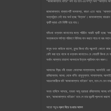
“জাজাকাল্লাহ খাইর” বলা হয় তবে এর সম্পূর্ণ অর্থ “আল্লাহ আ
জাজাকাল্লাহ বাক্যাংশটি অসমাপ্ত, কারণ এতে আছে ‘আল্লাহ’ (অর
অন্তর্ভুক্ত নেই যার অর্থ হচ্ছে ‘উত্তম’। জাযাকাল্লাহু খায়রা
শব্দটি দ্বারা এটা নির্দিষ্ট হয়ে যায়।
যদিওবা ধন্যবাদ জানানোর জন্য পরিচিত আরবি শব্দটি হচ্ছে ‘শ
অন্যজনকে পর্যাপ্ত পরিমাণে বিনিময় দান করতে পারে না বরং মহা
মানুষ যখন কাউকে ভালো, সুন্দর কিংবা তাঁর পছন্দসই কোনো কা
বেশি করা হয়ে থাকে বা ধন্যবাদ জানাতেও যে দোয়াটি কিংবা যে বাক্যটি বেশি ব্যবহার করা হয়ে
অর্থাৎ আল্লাহ তায়ালা আপনাকে উত্তম প্রতিদান দান করুন।
আমাদের প্রিয় নবী হযরত মোহাম্মদ সাল্লাল্লাহু আলাইহি ওয়
রাদিয়াল্লাহু আনহু থেকে বর্ণিত রাসুলুল্লাহ সাল্লাল্লাহু আল
আচরণকারীকে যদি ‘জাজাকাল্লাহ খাইরান’ বলে, তবে সে যেন তা
অন্য হাদিসে আসছে, হযরত আবু হুরায়রা রদিয়াল্লাহু আনহু বর্
বলে, ‘জাজাকাল্লাহ খাইরান’ তবে সে তার ভূয়সী প্রশংসা করলো
আরো পড়ুনঃ
দ্রুত বিয়ে হওয়ার আমল