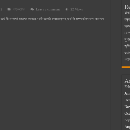
Re
22
লাইফস্টাইল
Leave a comment
22 Views
 ম্যাজিস্ট্রেট এর সুযোগ সুবিধা
ঢালা
্থ কি সম্পর্কে জানতে চাচ্ছেন? যদি আপনি যাযাকাল্লাহ অর্থ কি সম্পর্কে জানতে চান তবে
বসুন
়ম ২০২৫
স্ক্
০২৫
হোলস
সুপা
র বাজারে ব্যবসার আইডিয়া
জুডি
 কত ২০২৫
ওয়া
ওয়া
Ar
Feb
Jan
De
No
Oct
Sep
Au