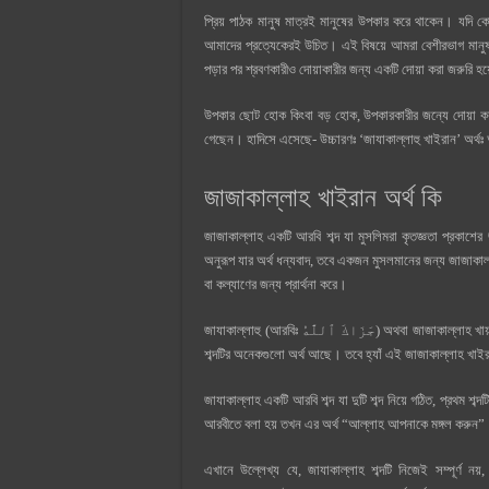
প্রিয় পাঠক মানুষ মাত্রই মানুষের উপকার করে থাকেন। যদি কে
আমাদের প্রত্যেকেরই উচিত। এই বিষয়ে আমরা বেশীরভাগ মানুষ
পড়ার পর শ্রবণকারীও দোয়াকারীর জন্য একটি দোয়া করা জরুরি হয়
উপকার ছোট হোক কিংবা বড় হোক, উপকারকারীর জন্যে দোয়া করা
গেছেন। হাদিসে এসেছে- উচ্চারণঃ ‘জাযাকাল্লাহু খাইরান’ অর্
জাজাকাল্লাহ খাইরান অর্থ কি
জাজাকাল্লাহ একটি আরবি শব্দ যা মুসলিমরা কৃতজ্ঞতা প্রকাশে
অনুরূপ যার অর্থ ধন্যবাদ, তবে একজন মুসলমানের জন্য জাজাকাল্
বা কল্যাণের জন্য প্রার্থনা করে।
জাযাকাল্লাহু (আরবিঃ جَزَاكَ ٱللَّٰهُ) অথবা জাজাকাল্লাহ খায়রান (আরবিঃ جَزَاكَ ٱللَّٰهُ خَيْرًا) একটি তাৎপর্যপূর্ণ ইসলামি শব্দ। জাজাকাল্লাহ খাইরান
শব্দটির অনেকগুলো অর্থ আছে। তবে হ্যাঁ এই জাজাকাল্লাহ খাইরা
জাযাকাল্লাহ একটি আরবি শব্দ যা দুটি শব্দ নিয়ে গঠিত, প্রথম শব্দ
আরবীতে বলা হয় তখন এর অর্থ “আল্লাহ আপনাকে মঙ্গল করুন
এখানে উল্লেখ্য যে, জাযাকাল্লাহ শব্দটি নিজেই সম্পূর্ণ নয়,