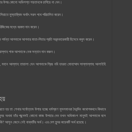
র উপর কোনো অভিশপ্ত শয়তানকে চাপিয়ে না দেন।
িরাতে মুস্তাক্বিম অর্থাৎ সরল পথে পরিচালিত করেন।
রিজিকের মধ্যে বরকত দান করেন।
পর্যন্ত আপনাকে আপনার মাতা-পিতার প্রতি সদ্ব্যবহারকারী হিসেবে কবুল করেন।
 আল্লাহ পাক আপনাকে নেক সন্তান দান করুন।
 মহান আল্লাহ তায়ালা যেন আপনাকে প্রিয় নবি হযরত মোহাম্মাদ সাল্লাল্লাহু আলাইহি
য়
ে হয় তা শেখার সর্বোত্তম উপায় হচ্ছে ধর্মপ্রাণ মুসলমানরা দৈনন্দিন কথোপকথনে কিভাবে
সুন্দর অথবা তাঁর পছন্দসই কোনো কাজ উপহার দেন তখন অধিকাংশ মানুষই আপনাকে বলে
ি? আসুন জেনে নেই বাক্যটির অর্থ। এর বেশ সুন্দর কয়েকটি অর্থ রয়েছে।