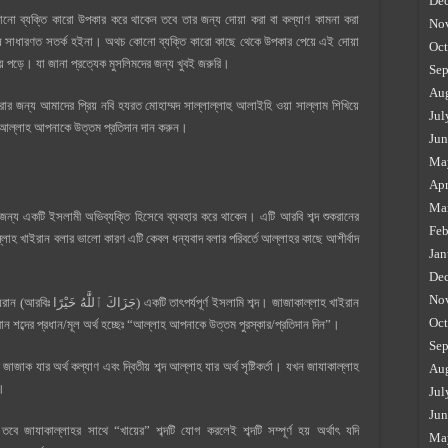
De
ানো ব্যক্তি কারো উপকার করে থাকেন তবে তার জন্য দোয়া করা বা কল্যাণ কামনা করা
No
 সাধারণত সতর্ক হইনা। অথচ কোনো ব্যক্তি কারো কাছে থেকে উপকার পেয়ে এই দোয়া
Oct
ে পড়ে। যা জানা প্রত্যেক মুসলিমদের জন্য খুবই জরুরি।
Sep
Au
র জন্য আমাদের প্রিয় নবি হযরত মোহাম্মদ সাল্লাল্লাহু আলাইহি ওয়া সাল্লাম শিখিয়ে
Jul
থঃ আল্লাহ আপনাকে উত্তম প্রতিদান দান করুন।
Jun
Ma
Apr
Ma
র জন্য একটি ইসলামী অভিব্যক্তি হিসেবে ব্যবহার করে থাকেন। এটি আরবি শব্দ শুকরানের
Feb
লাহ খাইরান বলার ভালো কারণ এটি কেবল ধন্যবাদ বলার পরিবর্তে আল্লাহর কাছে আশীর্বাদ
Jan
De
No
Oct
ন শব্দের প্রধান/মূল অর্থ হচ্ছেঃ “আল্লাহ আপনাকে উত্তম পুরস্কার/প্রতিদান দিন”।
Sep
টি জাজাক যার অর্থ কল্যাণ এবং দ্বিতীয় শব্দ আল্লাহ যার অর্থ সৃষ্টিকর্তা। যখন জাযাকাল্লাহ
Au
”।
Jul
Jun
 তবে জাযাকাল্লাহর সাথে “খায়ের” শব্দটি যোগ করলেই শব্দটি সম্পূর্ণ হয় অর্থাৎ যদি
Ma