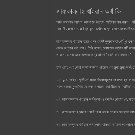
জাযাকাল্লাহ খাইরান অর্থ কি
অর্থঃ আল্লাহ তায়ালা আপনাকে উত্তম প্রতিদান দান করুন। য
‘ওয়া ইয়্যাকা বা ওয়া ইয়্যাকুম’ অর্থাৎ আল্লাহ আপনাকেও উ
জাযাকাল্লাহু খাইরান হচ্ছে এমন একটি মূল্যবান তাৎপর্যপূর্ণ শব্দ 
থেকে অনুমান করা যায়। তিনি বলেন, তোমাদের কারোর যদি জানা 
তাহলে তোমরা একে অপরের জন্য তা বেশি বেশি করে বলতে।’
তাই ছোট্ট এই দোয়া জাজাকাল্লাহ খাইরান এর সুন্দর সুন্দর অর্থগ
১। ﺧﻴﺮ (খাইর) শব্দটি সে সকল বিষয়সমূহকে বোঝনো হয় যা মহান আল্লাহ তায়ালার কাছে অনেক বেশি পছন্দের। তাই “খাইর” শব্দের মাধ্যমে পরস্পরের
সকল ধরনের সুন্দর বিষয়ের কল্যাণ কামনা করা উচিত বা “খাইর” 
২। জাজাকাল্লাহ খাইরান অর্থ দ্বারা এ কথাটিও বোঝায় যে, মহ
৩। জাজাকাল্লাহ খাইরান অর্থ দ্বারা আরো বোঝায় আল্লাহ ত
৪। জাজাকাল্লাহ খাইরান অর্থ মহান আল্লাহ তায়ালা আপনাকে কা