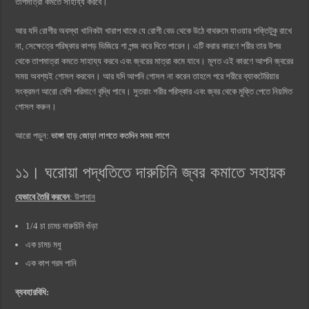
তাপমাত্রা কমতে সাহায্য করবে।
আর যদি রোগীর অবস্থা খানিকটা খারাপ থাকে যে রোগী বেড থেকে উঠে বাথরুমে যাওয়ার শক্তিটুকু রাখে
না, সেক্ষেত্রে পরিষ্কার কাপড় ভিজিয়ে গা পন্জ করে দিতে পারেন। এটি করার কারণে শরীর তার উপর
থেকে তাপমাত্রা কমতে সাহায্য করবে এবং জ্বরের মাত্রা কমে যাবে। মূলত এই কারণে আপনি জ্বরের
সময় অবশ্যই গোসল করবেন। আর যদি আপনি গোসল না করেন তাহলে পরে শরীরে ব্যাকটেরিয়ার
সংক্রমণ আরো বেশি পরিমাণে বৃদ্ধি পাবে। সুতরাং শরীর পরিস্কার এবং জ্বর থেকে মুক্তি পেতে নিয়মিত
গোসল করুন।
আরো পড়ুন:
ভাঙ্গা হাড় জোড়া লাগতে কতদিন সময় লাগে
১১। ঘরোয়া পদ্ধতিতে দারুচিনি জ্বর কমাতে সহায়ক
যেভাবে তৈরি করবেন
: উপাদান
1/4 চা চামচ দারুচিনি গুঁড়া
এক চামচ মধু
এক কাপ গরম পানি
ব্যবহারবিধি: