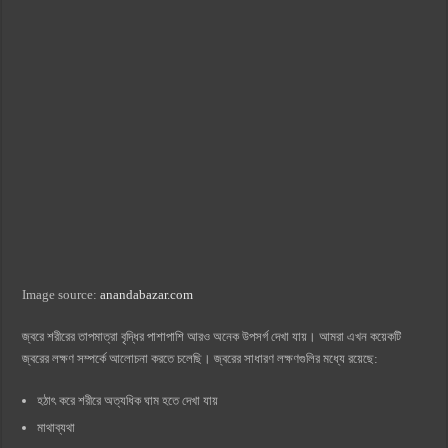
Image source:
anandabazar.com
জ্বরে শরীরের তাপমাত্রা বৃদ্ধির পাশাপাশি আরও অনেক উপসর্গ দেখা যায়। আমরা এখন কয়েকটি
জ্বরের লক্ষণ সম্পর্কে আলোচনা করতে চলেছি। জ্বরের সাধারণ লক্ষণগুলির মধ্যে রয়েছে:
হঠাৎ করে শরীরে অত্যধিক ঘাম হতে দেখা যায়
মাথাব্যথা