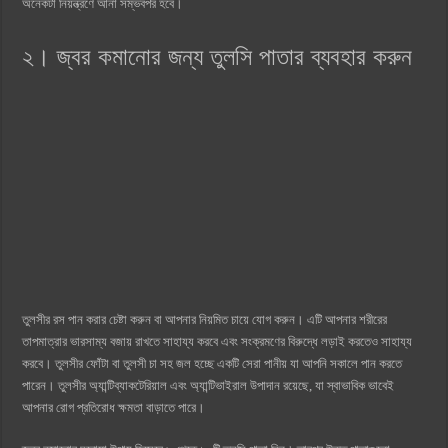
অনেকটা নিয়ন্ত্রণে আনা সম্ভবপর হবে।
২। জ্বর কমানোর জন্য তুলসি পাতার ব্যবহার করুন
তুলসীর রস পান করার চেষ্টা করুন বা আপনার নিয়মিত চায়ে যোগ করুন। এটি আপনার শরীরের
তাপমাত্রার ভারসাম্য বজায় রাখতে সাহায্য করবে এবং সংক্রমণের বিরুদ্ধে লড়াই করতেও সাহায্য
করবে। তুলসীর ফোঁটা বা তুলসী চা সহ জল হচ্ছে একটি সেরা পানীয় যা আপনি সকালে পান করতে
পারেন। তুলসীর অ্যান্টিব্যাকটেরিয়াল এবং অ্যান্টিভাইরাল উপাদান রয়েছে, যা স্বাভাবিক ভাবেই
আপনার রোগ প্রতিরোধ ক্ষমতা বাড়াতে পারে।