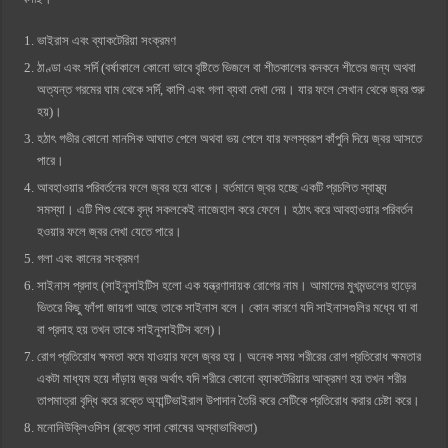
ভাইরাস এবং ব্যাকটেরিয়া সংক্রমণ
ঠাণ্ডা এবং সর্দি (বর্ষাকালে কোনো ভাবে বৃষ্টিতে ভিজলে বা শীতকালের কনকনে শীতের জন্য অথবা
অত্যন্ত গরমের ঘাম থেকে সর্দি, কাশি এবং গলা ব্যথা দেখা দেয়। যার ফলে সেখান থেকে জ্বর শুরু
হয়)।
হঠাৎ গভীর কোনো মানসিক আঘাত পেলে অথবা ভয় পেলে যার ফলস্বরূপ কাঁপুনি দিয়ে জ্বর আসতে
পারে।
আবহাওয়ার পরিবর্তনের ফলে জ্বর হয়ে থাকে। বর্তমানে জ্বর হচ্ছে একটি প্রচলিত স্বাস্থ্য
সমস্যা। এটি শিশু থেকে বৃদ্ধ সকলকেই নাজেহাল করে ফেলে। হঠাৎ করে আবহাওয়ার পরিবর্তন
হওয়ার ফলে জ্বর দেখা যেতে পারে।
গলা এবং কানের সংক্রমণ
সাইনাস প্রদাহ (সাইনুসাইটিস হলো এক যন্ত্রণাদায়ক রোগের নাম। আমাদের মুখমন্ডলের হাড়ের
ভিতরে কিছু ফাঁপা জায়গা আছে তাকে সাইনাস বলে। কোন কারণে যদি সাইনাসগুলির মধ্যে ঘা বা
বা প্রদাহ হয় তখন তাকে সাইনুসাইটিস বলে)।
রোগ প্রতিরোধ ক্ষমতা কমে যাওয়ার ফলে জ্বর হয়। অনেক সময় শরীরের রোগ প্রতিরোধ ক্ষমতার
একটা মাধ্যম হয়ে দাঁড়ায় জ্বর অর্থাৎ যদি শরীরে কোনো ব্যাকটেরিয়ার আক্রমণ হয় তখন শরীর
তাপমাত্রা বৃদ্ধি করে রক্তে অ্যান্টিভাইরাল উপাদান তৈরি করে সেটিকে প্রতিরোধ করার চেষ্টা করে।
মনোনিউক্লিওসিস (রক্তে সাদা কোষের অস্বাভাবিকতা)