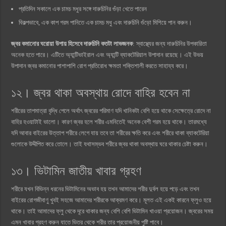
প্রতিদিন সকালে এক চামচ মধুর সঙ্গে দারুচিনির গুঁড়া খেতে পারেন
বিকল্পভাবে, এক কাপ গরম পানিতে এক চামচ মধু এবং দারুচিনি গুঁড়ো মিশিয়ে পান করুন।
জ্বর কমানোর ঘরোয়া উপায় হিসেবে দারুচিনি কতটা লাভজনক
: স্বাস্থ্যের জন্য দারুচিনির উপকারিতা
অনেক হতে পারে। এটিতে অ্যান্টিভাইরাল এবং অ্যান্টি ব্যাকটেরিয়াল উপাদান রয়েছে। এই উভয়
উপাদান জ্বর কমানোর পাশাপাশি রোগ প্রতিরোধ ক্ষমতা শক্তিশালী করতে সাহায্য করে।
১২। জ্বর থাকা অবস্থায় রোদে বাহির হবেন না
শরীরের তাপমাত্রা বৃদ্ধি পেলে অর্থাৎ জ্বরের পরিমাণ যদি খানিকটা বেশি হয়ে থাকে সেক্ষেত্রে রোদে না
বাহির হওয়াটাই ভালো। কারণ জ্বর হলে শরীর এমনিতেই অনেক বেশী গরম হয়ে থাকে। তারমধ্যে
যদি আবার বাইরের উত্তাপ শরীরে লেগে যায় তবে তা শরীরের ক্ষতি করে এবং শরীরে থাকা ব্যাকটেরিয়া
গুলােকে উদ্দীপিত করে তোলে। তাই যথাসম্ভব শরীরে জ্বর থাকা অবস্থায় ঘরে থাকার চেষ্টা করুন।
১৩। ভিটামিন জাতীয় খাবার গ্রহণ
শরীরে যখন বিভিন্ন ধরনের ভিটামিনের অভাব হয় তখন আমাদের শরীর দুর্বল হয়ে পড়ে এবং তখন
বাইরের রোগজীবাণু খুবই সহজে আমাদের শরীরকে আক্রমণ করে। মূলত এই একই কারনে ফ্লুও হয়ে
থাকে। তাই আমাদের ফ্লু থেকে দূরে থাকার জন্য বেশি বেশি ভিটামিন খাওয়া প্রয়োজন। জ্বরের সময়
এমন খাবার গ্রহণ করুন যাতে ভিতর থেকে শরীর তার প্রয়োজনীয় পুষ্টি পাবে।