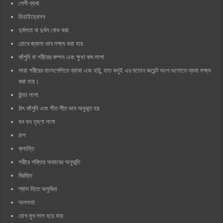
পেশী ব্যথা
ডিহাইড্রেশন
দুর্বলতা বা দুর্বল বোধ করা
চোখে জ্বালা ভাব লক্ষ্য করা যায়
কাঁপুনি বা শরীরের কম্পন এবং ক্ষুধা কম লাগা
সারা শরীরের মাংসপেশিতে ব্যাথা এবং হাটু, হাত কনুই এর মতোন জয়েন্ট অংশ গুলোতে ব্যথা লক্ষ্য
করা যায়।
ঠান্ডা লাগা
ঠাৎ কাঁপুনি এবং শীত শীত ভাব অনুভূত হয়
ঘন ঘন তৃষ্ণা লাগা
চাপ
ক্লান্তি
শরীরে শক্তির অভাবের অনুভূতি
বিরক্তি
শ্বাস নিতে অসুবিধা
অলসতা
চোখ মুখ লাল হয়ে যায়