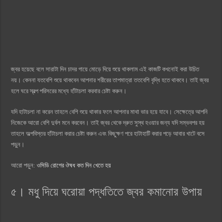
জ্বর হয়েছে বলে সারাটা দিন চাদর গায়ে মোড়ে দিয়ে শুয়ে থাকলাম এই কাজটি কখনোই করা উচিত
নয়। কেননা যতবেশি শুয়ে থাকবেন আপনার শরীরের তাপমাত্রা ততবেশি বৃদ্ধি হতে থাকবে। তাই জ্বর
হলে ঘরে স্বল্প পরিসরের মধ্যে হাঁটাচলা করবার চেষ্টা করুন।
যদি হাটাচলা না করেন তাহলে বেশি শুয়ে থাকার ফলে আপনার মাথা ভার হয়ে যাবে। সেক্ষেত্রে আপনি
নিজেকে আরো বেশি দুর্বল মনে করবেন। তাই জ্বর থেকে দ্রুত সুস্থ হওয়ার জন্য যদি সম্ভবপর হয়
তাহলে অল্পবিস্তর হাঁটাচলা করার চেষ্টা করুন এবং কিছুক্ষণ পরে হাটাহাটি করার পড়ে আবার খাটে বসে
পড়ুন।
আরো পড়ুন:
ওসিডি রোগের ঔষধ কত দিন খেতে হয়
৫। মধু দিয়ে ঘরোয়া পদ্ধতিতে জ্বর কমানোর উপায়