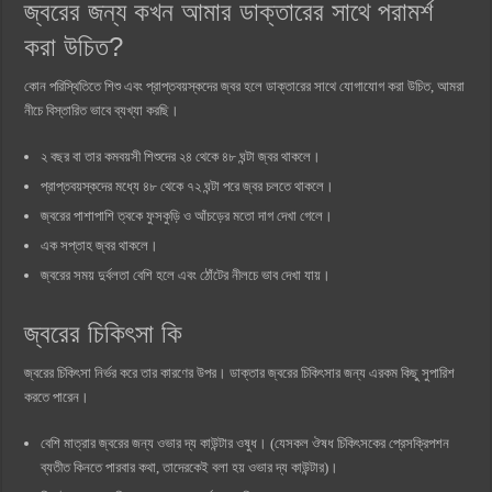
জ্বরের জন্য কখন আমার ডাক্তারের সাথে পরামর্শ
করা উচিত?
কোন পরিস্থিতিতে শিশু এবং প্রাপ্তবয়স্কদের জ্বর হলে ডাক্তারের সাথে যোগাযোগ করা উচিত, আমরা
নীচে বিস্তারিত ভাবে ব্যখ্যা করছি।
২ বছর বা তার কমবয়সী শিশুদের ২৪ থেকে ৪৮ ঘন্টা জ্বর থাকলে।
প্রাপ্তবয়স্কদের মধ্যে ৪৮ থেকে ৭২ ঘন্টা পরে জ্বর চলতে থাকলে।
জ্বরের পাশাপাশি ত্বকে ফুসকুড়ি ও আঁচড়ের মতো দাগ দেখা গেলে।
এক সপ্তাহ জ্বর থাকলে।
জ্বরের সময় দুর্বলতা বেশি হলে এবং ঠোঁটের নীলচে ভাব দেখা যায়।
জ্বরের চিকিৎসা কি
জ্বরের চিকিৎসা নির্ভর করে তার কারণের উপর। ডাক্তার জ্বরের চিকিৎসার জন্য এরকম কিছু সুপারিশ
করতে পারেন।
বেশি মাত্রার জ্বরের জন্য ওভার দ্য কাউন্টার ওষুধ। (যেসকল ঔষধ চিকিৎসকের প্রেসক্রিপশন
ব্যতীত কিনতে পারবার কথা, তাদেরকেই বলা হয় ওভার দ্য কাউন্টার)।