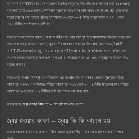
ন্যাশনাল ইনস্টিটিউট অফ হেলথ (এনআইএইচ) অনুসারে, শিশু শরীরের তাপমাত্রা যখন ৯৯.৫ ডিগ্রি
ফারেনহাইট বা ৩৭.৫ ডিগ্রি সেলসিয়াস অতিক্রম করে তখন তারা জ্বরে ভোগে এবং প্রাপ্তবয়স্করা
জ্বরে ভোগেন যখন তাদের শরীরের তাপমাত্রা ৯৯ থেকে ৯৯.৫ ডিগ্রি ফারেনহাইট বা ৩৭.২ থেকে
৩৭.৫ ডিগ্রি সেলসিয়াসের বেশি হয়।
জ্বর মূলত অসুস্থতার লক্ষণ। আপনার শরীর যখন রোগ জীবাণুর মতো সংক্রমণের বিরুদ্ধে লড়াই করে
তখন জ্বর হয়। কানের সংক্রমণ, মূত্রনালীর সংক্রমণ, প্রদাহজনিত রোগ, গ্যাস্ট্রোএন্টেরাইটিস,
অটোইমিউন ডিজঅর্ডার, ক্যান্সার এবং রক্ত জমাট ইত্যাদির বিরুদ্ধে প্রতিরোধ ক্ষমতা বৃদ্ধির ফলে
শিশুদের জ্বরের অতিরিক্ত কারণগুলি দেখা দেয়। পরিবর্তিত আবহাওয়া এবং অস্বাস্থ্যকর জীবনযাপনও
জ্বরের কারণ।
জ্বর একটি সাধারণ সমস্যা এবং শীতকালে এটি হওয়ার প্রবণতা বেশি। একজন ব্যক্তির শরীরের
তাপমাত্রা ৯৭-৯৯ এবং শিশুদের শরীরের তাপমাত্রা ৯৯.৭ থেকে ১০০.৪ ডিগ্রি ফারেনহাইট। শরীরের
তাপমাত্রা ১০৪ থেকে ১০৬ ডিগ্রির বেশি হলে তাকে উচ্চ জ্বর বলে।
আরো পড়ুন:
গলা ব্যথার ঔষধ নাম – গলা ব্যাথার ঔষধের নাম
জ্বর হওয়ার কারণ – জ্বর কি কি কারনে হয়
জ্বরের অনেক কারণ থাকতে পারে। নীচে আমরা জ্বরের কিছু সাধারণ এবং গুরুতর কারণ সম্পর্কে
বলছি।