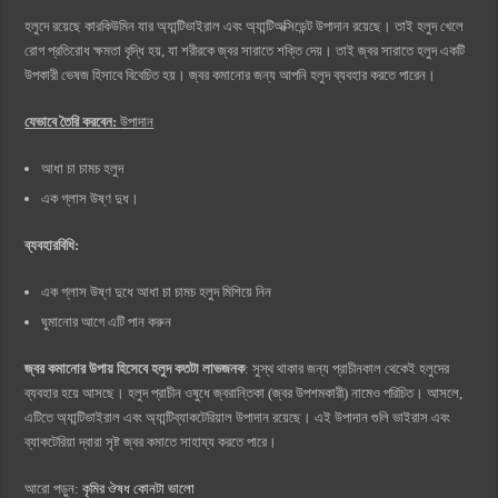
হলুদে রয়েছে কারকিউমিন যার অ্যান্টিভাইরাল এবং অ্যান্টিঅক্সিডেন্ট উপাদান রয়েছে। তাই হলুদ খেলে
রোগ প্রতিরোধ ক্ষমতা বৃদ্ধি হয়, যা শরীরকে জ্বর সারাতে শক্তি দেয়। তাই জ্বর সারাতে হলুদ একটি
উপকারী ভেষজ হিসাবে বিবেচিত হয়। জ্বর কমানোর জন্য আপনি হলুদ ব্যবহার করতে পারেন।
যেভাবে তৈরি করবেন:
উপাদান
আধা চা চামচ হলুদ
এক গ্লাস উষ্ণ দুধ।
ব্যবহারবিধি:
এক গ্লাস উষ্ণ দুধে আধা চা চামচ হলুদ মিশিয়ে নিন
ঘুমানোর আগে এটি পান করুন
জ্বর কমানোর উপায় হিসেবে হলুদ কতটা লাভজনক
: সুস্থ থাকার জন্য প্রাচীনকাল থেকেই হলুদের
ব্যবহার হয়ে আসছে। হলুদ প্রাচীন ওষুধে জ্বরান্তিকা (জ্বর উপশমকারী) নামেও পরিচিত। আসলে,
এটিতে অ্যান্টিভাইরাল এবং অ্যান্টিব্যাকটেরিয়াল উপাদান রয়েছে। এই উপাদান গুলি ভাইরাস এবং
ব্যাকটেরিয়া দ্বারা সৃষ্ট জ্বর কমাতে সাহায্য করতে পারে।
আরো পড়ুন:
কৃমির ঔষধ কোনটা ভালো