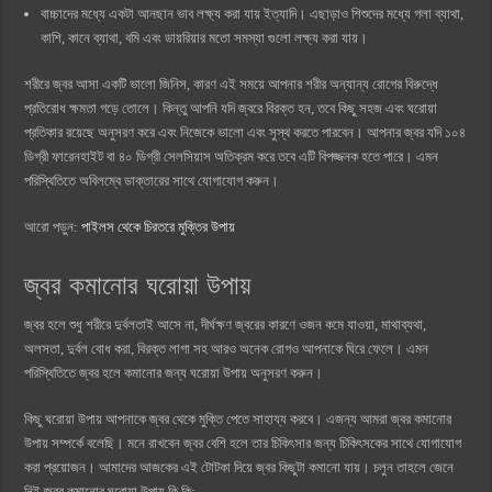
বাচ্চাদের মধ্যে একটা আনছান ভাব লক্ষ্য করা যায় ইত্যাদি। এছাড়াও শিশুদের মধ্যে গলা ব্যাথা,
কাশি, কানে ব্যাথা, বমি এবং ডায়রিয়ার মতো সমস্যা গুলো লক্ষ্য করা যায়।
শরীরে জ্বর আসা একটি ভালো জিনিস, কারণ এই সময়ে আপনার শরীর অন্যান্য রোগের বিরুদ্ধে
প্রতিরোধ ক্ষমতা গড়ে তোলে। কিন্তু আপনি যদি জ্বরে বিরক্ত হন, তবে কিছু সহজ এবং ঘরোয়া
প্রতিকার রয়েছে অনুসরণ করে এবং নিজেকে ভালো এবং সুস্থ করতে পারবেন। আপনার জ্বর যদি ১০৪
ডিগ্রী ফারেনহাইট বা ৪০ ডিগ্রী সেলসিয়াস অতিক্রম করে তবে এটি বিপজ্জনক হতে পারে। এমন
পরিস্থিতিতে অবিলম্বে ডাক্তারের সাথে যোগাযোগ করুন।
আরো পড়ুন:
পাইলস থেকে চিরতরে মুক্তির উপায়
জ্বর কমানোর ঘরোয়া উপায়
জ্বর হলে শুধু শরীরে দুর্বলতাই আসে না, দীর্ঘক্ষণ জ্বরের কারণে ওজন কমে যাওয়া, মাথাব্যথা,
অলসতা, দুর্বল বোধ করা, বিরক্ত লাগা সহ আরও অনেক রোগও আপনাকে ঘিরে ফেলে। এমন
পরিস্থিতিতে জ্বর হলে কমানোর জন্য ঘরোয়া উপায় অনুসরণ করুন।
কিছু ঘরোয়া উপায় আপনাকে জ্বর থেকে মুক্তি পেতে সাহায্য করবে। এজন্য আমরা জ্বর কমানোর
উপায় সম্পর্কে বলেছি। মনে রাখবেন জ্বর বেশি হলে তার চিকিৎসার জন্য চিকিৎসকের সাথে যোগাযোগ
করা প্রয়োজন। আমাদের আজকের এই টোটকা দিয়ে জ্বর কিছুটা কমানো যায়। চলুন তাহলে জেনে
নিই জ্বর কমানোর ঘরোয়া উপায় কি কি: