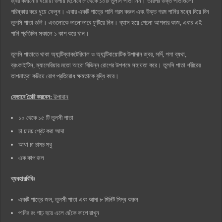
জ্বর কমানোর ঘরোয়া উপায় হিসেবে ৮ থেকে ১০টি তুলসি পাতা নিন। তারপর উক্ত পাতাগুলো
পরিষ্কার করে ধুয়ে ফেলুন। এবার একটি পাত্রে পানি গরম করুন এবং উক্ত গরম পানির মধ্যে দিয়ে দিন
তুলসি পাতা গুলি। এগুলোকে ভালোভাবে ফুটিয়ে নিন। ব্যাস হয়ে গেলো আপনার কাজ, এবার এই
পানি প্রতিদিন সকালে ১ কাপ করে খান।
তুলসি পাতাতে থাকা অ্যান্টিব্যাকটেরিয়াল ও অ্যান্টিবায়োটিক উপাদান জ্বর, সর্দি, গলা ব্যথা,
ব্রংকাইটিস, ম্যালেরিয়ার মতো আরো বিভিন্ন রোগের উপশমে সহায়তা করে। তুলসি পাতা শরীরের
তাপমাত্রা কমিয়ে রোগ প্রতিরোধ ক্ষমতাকে বৃদ্ধি করে।
যেভাবে তৈরি করবেন:
উপাদান
১০ থেকে ১৫ টি তুলসী পাতা
চা চামচ গ্রেট করা আদা
আধা চা চামচ মধু
এক কাপ জল
ব্যবহারবিধিঃ
একটি পাত্রে জল, তুলসী পাতা এবং আদা ৮ মিনিট সিদ্ধ করুন
পানির রং গাঢ় হয়ে এলে ছেঁকে কাপে রাখুন