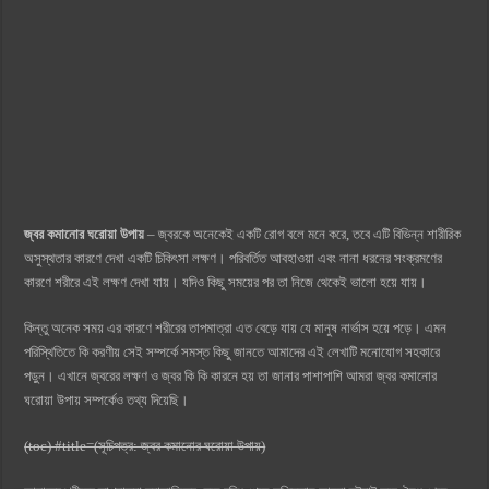
জ্বর কমানোর ঘরোয়া উপায়
– জ্বরকে অনেকেই একটি রোগ বলে মনে করে, তবে এটি বিভিন্ন শারীরিক
অসুস্থতার কারণে দেখা একটি চিকিৎসা লক্ষণ। পরিবর্তিত আবহাওয়া এবং নানা ধরনের সংক্রমণের
কারণে শরীরে এই লক্ষণ দেখা যায়। যদিও কিছু সময়ের পর তা নিজে থেকেই ভালো হয়ে যায়।
কিন্তু অনেক সময় এর কারণে শরীরের তাপমাত্রা এত বেড়ে যায় যে মানুষ নার্ভাস হয়ে পড়ে। এমন
পরিস্থিতিতে কি করণীয় সেই সম্পর্কে সমস্ত কিছু জানতে আমাদের এই লেখাটি মনোযোগ সহকারে
পড়ুন। এখানে জ্বরের লক্ষণ ও জ্বর কি কি কারনে হয় তা জানার পাশাপাশি আমরা জ্বর কমানোর
ঘরোয়া উপায় সম্পর্কেও তথ্য দিয়েছি।
(toc) #title=(সূচিপত্র: জ্বর কমানোর ঘরোয়া উপায়)