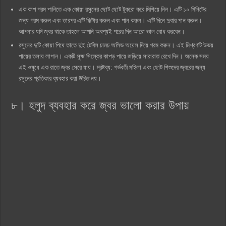
এক কাপ গরম পানিতে এক কোয়া রসুনের ছোট ছোট টুকরো করে মিশিয়ে নিন। এটি ১০ মিনিটের
জন্য গরম করুন এবং তারপর এটি ফিল্টার করুন এবং পান করুন। এটি দিনে দুবার পান করুন।
আপনার যদি জ্বর থাকে তাহলে আপনি অবশ্যই পরের দিন আরো ভাল বোধ করবেন।
রসুনের দুটি কোয়া পিষে তাতে দুই টেবিল চামচ অলিভ অয়েল দিয়ে গরম করুন। এই মিশ্রণটি উভয়
পায়ের তলায় লাগান। একটি সূক্ষ্ম সিল্কের কাপড় পায়ে জড়িয়ে সারারাত রেখে দিন। অনেক সময়
এই ওষুধে এক রাতে জ্বর সেরে যায়। দ্রষ্টব্য: গর্ভবতী মহিলা এবং ছোট শিশুদের জ্বরের জন্য
রসুনের প্রতিকার ব্যবহার করা উচিত নয়।
৮। হলুদ ব্যবহার করে জ্বর ভালো করার উপায়