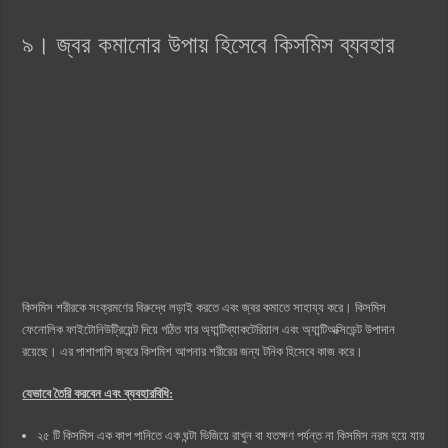
৯। জ্বর কমানোর উপায় হিসেবে কিসমিস ব্যবহার
কিসমিস শরীরকে সংক্রমণের বিরুদ্ধে লড়াই করতে এবং জ্বর কমাতে সাহায্য করে। কিসমিস
ফেনোলিক ফাইটোনিউট্রিয়েন্ট দিয়ে গঠিত যার অ্যান্টিব্যাকটেরিয়াল এবং অ্যান্টিঅক্সিডেন্ট উপাদান
রয়েছে। এর পাশাপাশি জ্বরে কিশমিশ আপনার শরীরের জন্য টনিক হিসেবে কাজ করে।
যেভাবে তৈরি করবেন এবং ব্যবহারবিধি:
২৫ টি কিসমিস এক কাপ পানিতে এক ঘন্টা ভিজিয়ে রাখুন বা যতক্ষণ পর্যন্ত না কিসমিস নরম হয়ে যায়