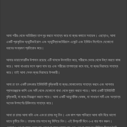
আদা শরীর থেকে অতিরিক্ত তাপ দূর করতে সাহায্য করে যা জ্বর কমাতে সহায়ক। এছাড়াও, আদা
একটি প্রাকৃতিক অ্যান্টিভাইরাল এবং অ্যান্টিব্যাকটেরিয়াল এজেন্ট এবং ইমিউন সিস্টেমে যেকোনো
ধরনের সংক্রমণ প্রতিরোধ করে।
আদার ডায়াফোরটিক উপাদান রয়েছে এটি ঘামকে উৎসাহিত করে, শরীরকে ভেতর থেকে উষ্ণ করতে কাজ
করে। আদা খাওয়ার ফলে দ্রুত ঘাম হয় এবং শরীরের তাপমাত্রা কমে যায়, যা জ্বর নিরাময়ে সাহায্য
করে। তাই আদা সেবন জ্বর নিরাময়ে উপকারী।
আদা চা হল একটি চমৎকার ইমিউনিটি বৃদ্ধিকারী যা জ্বর মোকাবেলায় সাহায্য করবে এবং আপনার
শ্বাসতন্ত্রকে কাশি এবং সর্দি থেকে যেকোনো বাধা থেকে মুক্ত করতে পারে। আদা একটি ইমিউনিটি
বৃদ্ধিকারী, যা জ্বর নিয়ন্ত্রণ করতে পারে। আদা একটি আয়ুর্বেদিক ভেষজ, যা সাধারণ সর্দি এবং অন্যান্য
অনেক উপসর্গের চিকিৎসায় সাহায্য করে।
আধা চা চামচ আদা বাটা এবং এক চা চামচ মধু নিন। এক কাপ গরম পানিরতে আদা বাটা দিয়ে ভালো
ভাবে ফুটিয়ে নিন। তারপর তার সাথে মধু মিশিয়ে নিন। এই মিশ্রণটি দিনে ৩-৪ বার পান করুন।