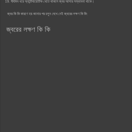
দীর্ঘদিন ধরে অ্যান্টিবায়োটিক খেতে থাকলে জ্বর আসার সম্ভাবনা থাকে।
জ্বর কি কি কারণে হয় জানার পর চলুন দেখে নেই জ্বরের লক্ষণ কি কি:
জ্বরের লক্ষণ কি কি