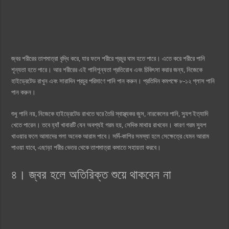
জ্বর শরীরের তাপমাত্রা বৃদ্ধি করে, যার ফলে শরীরে প্রচুর ঘাম হতে পারে। এতে করে শরীরে পানি
শূন্যতা হতে পারে। আর শরীরের এই পানিশূন্যতা প্রতিরোধ এবং চিকিৎসা করার জন্য, নিজেকে
হাইড্রেটেড রাখুন এবং সারাদিন প্রচুর পরিমাণে পানি পান করুন। প্রতিদিন কমপক্ষে ৮-১২ গ্লাস পানি
পান করুন।
শুধু পানি নয়, নিজেকে হাইড্রেটেড রাখতে ঘরে তৈরি স্বাস্থ্যকর জুস, নারকেলের পানি, স্যুপ ইত্যাদি
খেতে পারেন। তবে হ্যাঁ খাবারটি যেন অবশ্যই গরম হয়, সেদিক মাথায় রাখবেন। কারণ গরম স্যুপ
খাওয়ার ফলে আমাদের গলা অনেক আরাম পাবে। সর্দি-কাশির সমস্যা হলে সেক্ষেত্রে যেমন আরাম
পাওয়া যাবে, এছাড়া শরীর ভেতর থেকে তাপমাত্রা কমাতে সহায়তা করবে।
৪। জ্বর হলে অতিরিক্ত শুয়ে থাকবেন না