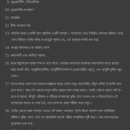
ব্রঙ্কাইটিস, নিউমোনিয়া
মূত্রনালীর সংক্রমণ
ডায়রিয়া
টিকা দেওয়ার পরে
গাউটের কারণে (গাউট বাত প্রচলিত একটি সমস্যা। সাধারণত দেহে ইউরিক এসিডের পরিমাণ বেড়ে
গেলে বিভিন্ন অস্থি সন্ধি বা জয়েন্টে প্রদাহ হয়, এই ব্যথাকে গাউট বলা হয়)
অন্ত্রে আলসার এবং প্রদাহ থেকে
রক্তনালী এবং ধমনীতে প্রদাহ
জ্বর ক্যান্সারের প্রথম লক্ষণও হতে পারে। জ্বরের অন্যান্য সম্ভাব্য কারণগুলির মধ্যে রয়েছে
রক্ত জমাট বাঁধা, অ্যান্টিবায়োটিক, অ্যান্টিহিস্টামাইনস (অ্যালার্জির ওষুধ), এবং অ্যান্টি-মৃগীর ওষুধ
সেবন।
মশার কামড় থেকে নানা রকমের মারাত্মক অসুখ যেমন ডেঙ্গু, ম্যালেরিয়া, চিকুন গুনিয়া ইত্যাদি রোগ
হতে পারে। আর এই ধরনের অসুখ গুলির প্রথম লক্ষণ হচ্ছে জ্বর। অর্থাৎ কোনো কারণে যদি গা-
হাত-পা ব্যাথা, কাঁপুনি, বমিভাব ও শরীরের তাপমাত্রা বৃদ্ধি হতে দেখেন এবং ৪ দিনের উপরে এই
তাপমাত্রা নামতে না দেখা যায়, তবে তৎক্ষণাৎ রক্ত পরীক্ষা করে দেখুন।
পেটের কোনো রকম সমস্যা যেমনঃ পেট খারাপ, বদহজম, গ্যাস কিংবা অম্বল যখন অতিরিক্ত
পরিমাণে বৃদ্ধি পেলে, তখন তা স্বাভাবিক ভাবেই শরীরে অস্বস্তির সৃষ্টি করে। যার থেকে জ্বরের
সূত্রপাত দেখা যায়।