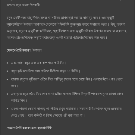
কমাতে রসুন খাওয়া উপকারী।
রসুন একটি গরম আয়ুর্বেদিক ভেষজ যা শরীরের তাপমাত্রা কমাতে সাহায্য করে। এর অ্যান্টি-
ব্যাকটেরিয়াল উপাদান আপনাকে যেকোনো ইমিউনিটি পুনরুদ্ধার করতে সহায়তা করবে। কিছু গবেষণা
অনুসারে, রসুনের অ্যান্টিব্যাকটেরিয়াল, অ্যান্টিফাঙ্গাল এবং অ্যান্টিভাইরাল উপাদান রয়েছে যা জ্বর সহ
অনেক রোগের বিরুদ্ধে লড়াই করার জন্য একটি ঘরোয়া প্রতিকার হিসেবে কাজ করে।
যেভাবে তৈরি করবেন:
উপাদান
এক কোয়া রসুন এবং এক কাপ গরম পানি নিন।
রসুন কুচি করে নিয়ে গরম পানিতে ভিজিয়ে রাখুন ১০ মিনিট।
তারপর রসুনের কুচিগুলো ছেঁকে নিয়ে পানিটুকু চায়ের মতো খেয়ে নিন। এভাবে দিনে ২ বার খেতে
হবে।
এছাড়াও রসুন ছেঁচে নিয়ে তার সাথে অলিভ অয়েল মিশিয়ে মিশ্রণটি পায়ের তালুতে ভালো ভাবে
লাগিয়ে নিন।
এরপর পাতলা কোনো কাপড়ে পা পেঁচিয়ে রাখুন সারারাত। সকালে উঠে দেখবেন জ্বর একেবারে
সেরে গেছে। তবে গর্ভবতী বা শিশুর ক্ষেত্রে এটি করা যাবে না।
যেভাবে তৈরি করবেন এবং ব্যবহারবিধি: