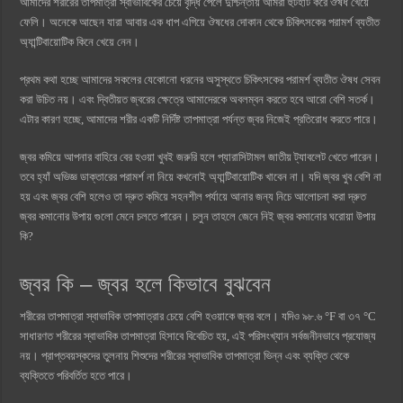
আমাদের শরীরের তাপমাত্রা স্বাভাবিকের চেয়ে বৃদ্ধি পেলে দুশ্চিন্তায় আমরা হুটহাট করে ঔষধ খেয়ে
ফেলি। অনেকে আছেন যারা আবার এক ধাপ এগিয়ে ঔষধের দোকান থেকে চিকিৎসকের পরামর্শ ব্যতীত
অ্যান্টিবায়োটিক কিনে খেয়ে নেন।
প্রথম কথা হচ্ছে আমাদের সকলের যেকোনো ধরনের অসুস্থতে চিকিৎসকের পরামর্শ ব্যতীত ঔষধ সেবন
করা উচিত নয়। এবং দ্বিতীয়ত জ্বরের ক্ষেত্রে আমাদেরকে অবলম্বন করতে হবে আরো বেশি সতর্ক।
এটার কারণ হচ্ছে, আমাদের শরীর একটি নির্দিষ্ট তাপমাত্রা পর্যন্ত জ্বর নিজেই প্রতিরোধ করতে পারে।
জ্বর কমিয়ে আপনার বাহিরে বের হওয়া খুবই জরুরি হলে প্যারাসিটামল জাতীয় ট্যাবলেট খেতে পারেন।
তবে হ্যাঁ অভিজ্ঞ ডাক্তারের পরামর্শ না নিয়ে কখনোই অ্যান্টিবায়োটিক খাবেন না। যদি জ্বর খুব বেশি না
হয় এবং জ্বর বেশি হলেও তা দ্রুত কমিয়ে সহনশীল পর্যায়ে আনার জন্য নিচে আলোচনা করা দ্রুত
জ্বর কমানোর উপায় গুলো মেনে চলতে পারেন। চলুন তাহলে জেনে নিই জ্বর কমানোর ঘরোয়া উপায়
কি?
জ্বর কি – জ্বর হলে কিভাবে বুঝবেন
শরীরের তাপমাত্রা স্বাভাবিক তাপমাত্রার চেয়ে বেশি হওয়াকে জ্বর বলে। যদিও ৯৮.৬ °F বা ৩৭ °C
সাধারণত শরীরের স্বাভাবিক তাপমাত্রা হিসাবে বিবেচিত হয়, এই পরিসংখ্যান সর্বজনীনভাবে প্রযোজ্য
নয়। প্রাপ্তবয়স্কদের তুলনায় শিশুদের শরীরের স্বাভাবিক তাপমাত্রা ভিন্ন এবং ব্যক্তি থেকে
ব্যক্তিতে পরিবর্তিত হতে পারে।