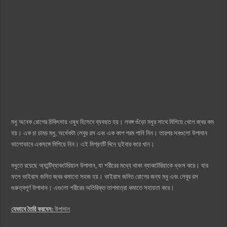
মধু অনেক রোগের চিকিৎসায় ওষুধ হিসেবে ব্যবহৃত হয়। লবঙ্গ গুঁড়ো মধুর সাথে মিশিয়ে খেলে জ্বর কম
হয়। এক চা চামচ মধু, অর্ধেকটা লেবুর রস এবং এক কাপ গরম পানি নিন। তারপর সবগুলো উপাদান
ভালোভাবে একসঙ্গে মিশিয়ে নিন। এই মিশ্রণটি দিনে দুইবার করে খান।
মধুতে রয়েছে অ্যান্টিব্যাকটেরিয়াল উপাদান, যা শরীরের মধ্যে থাকা ব্যাকটেরিয়াকে ধ্বংস করে। যার
ফলে ভাইরাস জনিত জ্বর কমানো সহজ হয়। ভাইরাস জনিত রোগের জন্য মধু এবং লেবুর রস
গুরুত্বপূর্ণ উপাদান। এগুলো শরীরের অতিরিক্ত তাপমাত্রা কমাতে সহায়তা করে।
যেভাবে তৈরি করবেন:
উপাদান