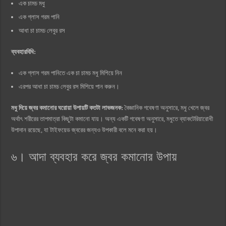
এক চামচ মধু
এক গ্লাস গরম পানি
আধা চা চামচ লেবুর রস
ব্যবহারবিধি:
এক গ্লাস গরম পানিতে এক চা চামচ মধু মিশিয়ে নিন
এরপর আধা চা চামচ লেবুর রস মিশিয়ে পান করুন।
মধু দিয়ে জ্বর কমানোর ঘরোয়া উপায়টি কতটা লাভজনক:
বৈজ্ঞানিক গবেষণা অনুসারে, মধু খেলে জ্বর
অর্থাৎ শরীরের তাপমাত্রা কিছুটা কমানো যায়। অন্য একটি গবেষণা অনুসারে, মধুতে ব্যাকটেরিয়ারোধী
উপাদান রয়েছে, যা টাইফয়েড জ্বরের জন্যও উপকারী বলে মনে করা হয়।
৬। আদা ব্যবহার করে জ্বর কমানোর উপায়