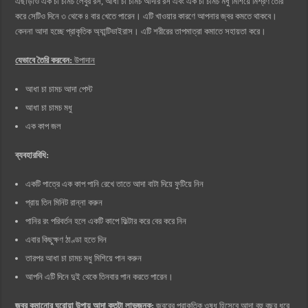
এছাড়াও এক চা চামচ লেবুর রস, আধা চা চামচ আদার রস এবং এক চা চামচ মধু মিশিয়ে মিশ্রণ তৈরি
করে সেটিও দিনে ৩ থেকে ৪ বার খেতে পারেন। এটি খাওয়ার কারণে আপনার জ্বর কমতে থাকবে।
কেননা আদা হচ্ছে প্রাকৃতিক অ্যান্টিভাইরাস। এটি শরীরের তাপমাত্রা কমাতে সহায়তা করে।
যেভাবে তৈরি করবেন:
উপাদান
আধা চা চামচ আদা পেস্ট
আধা চা চামচ মধু
এক কাপ জল
ব্যবহারবিধি:
একটি পাত্রে এক কাপ পানি রেখে তাতে আদা বাটা দিয়ে ফুটিয়ে নিন
প্রায় তিন মিনিট রান্না করুন
পানির রং পরিবর্তন হলে একটি কাপে ফিল্টার করে বের করে নিন
এবার কিছুক্ষণ ঠাণ্ডা হতে দিন
তারপর আধা চা চামচ মধু মিশিয়ে পান করুন
আপনি এটি দিনে দুই থেকে তিনবার পান করতে পারেন।
জ্বর কমানোর ঘরোয়া উপায় আদা কতটা লাভজনক:
জ্বরের প্রাকৃতিক ওষুধ হিসেবে আদা বহু বছর ধরে