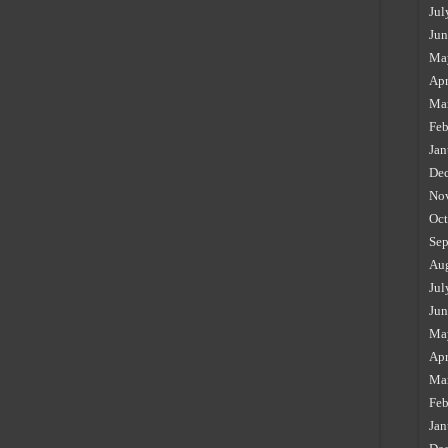
Jul
Jun
Ma
Apr
Ma
Feb
Jan
De
No
Oct
Sep
Au
Jul
Jun
Ma
Apr
Ma
Feb
Jan