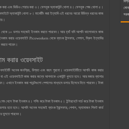
বিশ্ব
ইক করা এবং ভিডিও শেয়ার করা ৩। ফেসবুক অ্যাকাউন্ট খোলা ৪। ফেসবুক পেজ খোলা ৫।
মোব
েবসাইটে অ্যাকাউন্ট খোলা ৮। মার্কেটিং করা ইত্যাদি এই ধরনের আরো বিভিন্ন ধরনের কাজ
সরকা
যায়।
 ৫ থেকে ১০ ডলার সহজেই ইনকাম করতে পারবেন। আর হ্যাঁ যদি আপনি ভালোভাবে কাজ
কাম করার ওয়েবসাইট Picoworkers থেকে ব্যাংক টান্সফার, পেপাল, স্কিল ইত্যাদির
াজ করতে পারেন।
 করার ওয়েবসাইট
াইটটি অনেক জনপ্রিয়, বিশ্বত এবং বহুল পুরনো। ওয়েবসাইটটিতে আপনি কাজ করার
ন্য বা এই ওয়েবসাইটে কাজ করার জন্যে আপনাকে একাউন্ট খুলতে হবে। আর মজার ব্যাপার
াবেন। এখানে ইনকাম করা পয়েন্টগুলো পেপালের মাধ্যমে ডলার হিসেবে নিতে পারবেন। টাকা
েম খেলে টাকা ইনকাম ৪। শপিং করে টাকা ইনকাম ৫। ইন্টারনেটে সার্চ করে টাকা ইনকাম
 ডলার হতে হবে। আপনি অনেক সহজেই ব্যাংক ট্রান্সফার, পেপাল, অ্যামাজন গিফট কার্ড
লার তুলতে পারবেন।