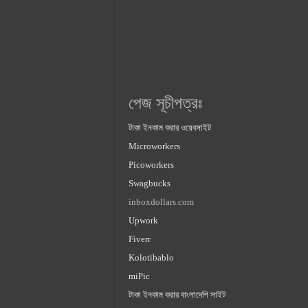
পেজ সূচীপত্রঃ
টাকা ইনকাম করার ওয়েবসাইট
Microworkers
Picoworkers
Swagbucks
inboxdollars.com
Upwork
Fiverr
Kolotibablo
miPic
টাকা ইনকাম করার বাংলাদেশি সাইট