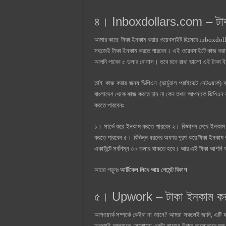
৪।
Inboxdollars.com – টাকা
আমার কাছে টাকা ইনকাম করার ওয়েবসাইট হিসেবে inboxdo
সহজেই টাকা ইনকাম করতে পারবেন। এই ওয়েবসাইটে কাজ করার জ
আপনি পাবেন ৫ ডলার বোনাস। তবে মনে রাখা ভালো এই টাকা ই
তাই কাজ করার জন্য ভিপিএন (ভার্চুয়াল প্রাইভেট নেটওয়ার্ক
বাংলাদেশ থেকে কাজ করতে চান না কেন তখন আপনাকে ভিপিএন
করতে পারবেনঃ
১। সার্ভে করে ইনকাম করতে পারবেন ২। বিজ্ঞাপন দেখে ইনকা
করতে পারবেন ৫। বিভিন্ন ধরনের অফার পূরণ করে টাকা ইনকাম
একাউন্টে সর্বনিম্ন ৩০ ডলার থাকতে হবে। আর এই টাকা আপনি অনে
আরো পড়ুনঃ
আর্টিকেল লিখে আয় পেমেন্ট বিকাশ
৫। Upwork – টাকা ইনকাম করা
আপওয়ার্ক সম্পর্কে কেইবা না জানে? আমরা সকলেই জানি, এটি হচ
অবশ্যই আপনাকে যেকোনো একটা কাজের উপরে ভালোভাবে দক্