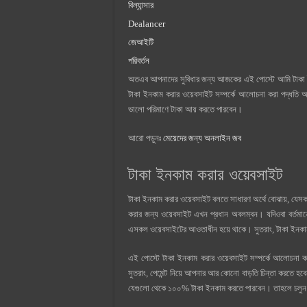
বিল্যান্সার
Dealancer
জেআইটি
পরিবর্তন
অতএব আপনাদের সুবিধার জন্য আজকের এই পোস্টে আমি টাকা ইনক
টাকা ইনকাম করার ওয়েবসাইট সম্পর্কে আলোচনা করা পদ্ধতি 
ভালো পরিমাণে টাকা আয় করতে পারবেন।
আরো পড়ুনঃ
মেয়েদের জন্য অনলাইন জব
টাকা ইনকাম করার ওয়েবসাইট
টাকা ইনকাম করার ওয়েবসাইট বলতে সাধারণ অর্থে বোঝায়, যে
করার জন্য ওয়েবসাইট এখন প্রধান অবলম্বন। যদিওবা বর্তমা
এসকল ওয়েবসাইটের আওতাধীন হয়ে থাকে। সুতরাং, টাকা ইনকাম
এই পোস্টে টাকা ইনকাম করার ওয়েবসাইট সম্পর্কে আলোচনা কর
সুতরাং, পেমেন্ট নিয়ে আপনার আর কোনো বাড়তি চিন্তা করতে 
যেগুলো থেকে ১০০% টাকা ইনকাম করতে পারবেন। তাহলে চলুন 