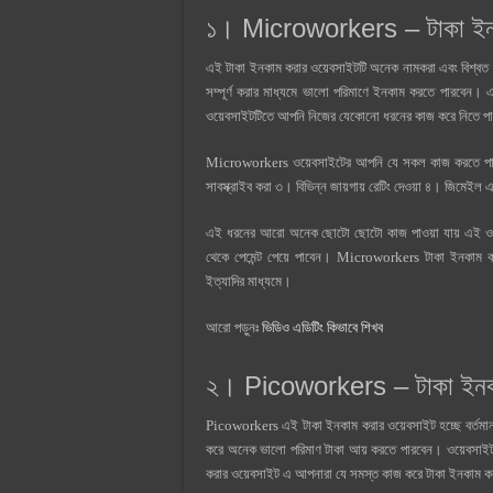
১। Microworkers – টাকা ইনক
এই টাকা ইনকাম করার ওয়েবসাইটটি অনেক নামকরা এবং বিশ
সম্পূর্ণ করার মাধ্যমে ভালো পরিমাণে ইনকাম করতে পারবেন। 
ওয়েবসাইটটিতে আপনি নিজের যেকোনো ধরনের কাজ করে নিতে 
Microworkers ওয়েবসাইটের আপনি যে সকল কাজ করতে পারবে
সাবস্ক্রাইব করা ৩। বিভিন্ন জায়গায় রেটিং দেওয়া ৪। জিমেই
এই ধরনের আরো অনেক ছোটো ছোটো কাজ পাওয়া যায় এই 
থেকে পেমেন্ট পেয়ে পাবেন। Microworkers টাকা ইনকাম করার
ইত্যাদির মাধ্যমে।
আরো পড়ুনঃ
ভিডিও এডিটিং কিভাবে শিখব
২। Picoworkers – টাকা ইনক
Picoworkers এই টাকা ইনকাম করার ওয়েবসাইট হচ্ছে বর্ত
করে অনেক ভালো পরিমাণ টাকা আয় করতে পারবেন। ওয়েবসাইটটিত
করার ওয়েবসাইট এ আপনারা যে সমস্ত কাজ করে টাকা ইনকাম ক