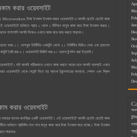
Apr
াম করার ওয়েবসাইট
Ma
Feb
্বত। Microworkers টাকা ইনকাম ইনকাম করার ওয়েবসাইট এ আপনি ছোটো ছোটো কাজ
Jan
এই ওয়েবসাইটে বর্তমানে প্রায় ১ থেকে ২ মিলিয়ন মানুষ কাজ করে টাকা ইনকাম করছে।
De
পারবেন পাশাপাশি আপনি নিজেও এখানে কাজ করে আয় করতে পারবেন।
No
ন যথাঃ ১। ফেসবুক ইউটিউব একাউন্ট খোলা ২। ইউটিউব ভিডিও দেখা এবং চ্যানেল
Oct
ল একাউন্ট তৈরি করা ৫। ওয়েবসাইট ভিজিট করা ৬। অ্যাপ ইন্সটল করা ইত্যাদি।
Sep
Jul
ওয়েবসাইটে। যদি আপনি সঠিকভাবে এখানে কাজ করতে পারেন তবে আপনি অবশ্যই এখান
Ma
 ওয়েবসাইট থেকে পেমেন্ট নিতে হয় ব্যাংক ট্রান্সফারের মাধ্যমে, পেপাল এবং স্কিল
Feb
De
Ca
াম করার ওয়েবসাইট
অনল
ইন্ট
মান সময়ের অনেক জনপ্রিয় একটি ওয়েবসাইট। এই ওয়েবসাইটে আপনি ছোটো ছোটো কাজ
তথ্য
ে বর্তমানে প্রতিদিন লাখ লাখ মানুষ কাজ করে টাকা ইনকাম করে যাচ্ছে। টাকা ইনকাম
প্রযু
রতে পারবেনঃ