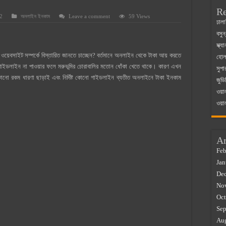
Re
2
অনলাইন ইনকাম
Leave a comment
59 Views
 ম্যাজিস্ট্রেট এর সুযোগ সুবিধা
ঢালা
বসুন
়ম ২০২৫
স্ক্
০২৫
য়েবসাইট সম্পর্কে বিস্তারিত জানতে চাচ্ছেন? বর্তমানে অনলাইন থেকে টাকা আয় করতে
হোলস
াইডলাইন না পাওয়ার ফলে মরুভূমির চোরাবালির মতোন ধোঁকা খেতে থাকে। কারণ এখন
সুপা
র বাজারে ব্যবসার আইডিয়া
 রকম ধারণা ছাড়াই এবং নির্দিষ্ট কোনো গাইডলাইন ব্যতীত অনলাইনে টাকা ইনকাম
জুডি
 কত ২০২৫
ওয়া
ওয়া
Ar
Feb
Jan
De
No
Oct
Sep
Au