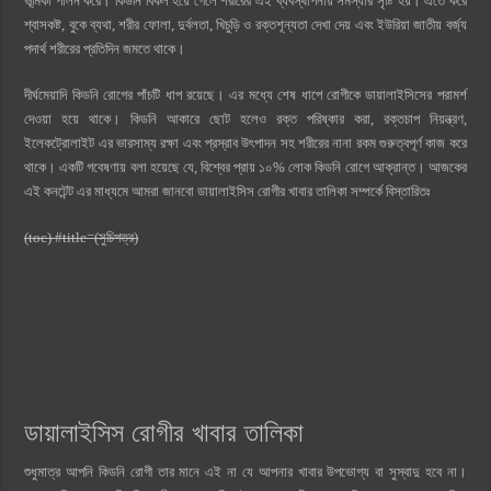
ভূমিকা পালন করে। কিডনি বিকল হয়ে গেলে শরীরের এই ব্যবস্থাপনায় সমস্যার সৃষ্টি হয়। এতে করে
শ্বাসকষ্ট, বুকে ব্যথা, শরীর ফোলা, দুর্বলতা, খিচুড়ি ও রক্তশূন্যতা দেখা দেয় এবং ইউরিয়া জাতীয় বর্জ্য
পদার্থ শরীরের প্রতিদিন জমতে থাকে।
দীর্ঘমেয়াদি কিডনি রোগের পাঁচটি ধাপ রয়েছে। এর মধ্যে শেষ ধাপে রোগীকে ডায়ালাইসিসের পরামর্শ
দেওয়া হয়ে থাকে। কিডনি আকারে ছোট হলেও রক্ত পরিষ্কার করা, রক্তচাপ নিয়ন্ত্রণ,
ইলেকট্রোলাইট এর ভারসাম্য রক্ষা এবং প্রস্রাব উৎপাদন সহ শরীরের নানা রকম গুরুত্বপূর্ণ কাজ করে
থাকে। একটি গবেষণায় বলা হয়েছে যে, বিশ্বের প্রায় ১০% লোক কিডনি রোগে আক্রান্ত। আজকের
এই কনটেন্ট এর মাধ্যমে আমরা জানবো ডায়ালাইসিস রোগীর খাবার তালিকা সম্পর্কে বিস্তারিতঃ
(toc) #title=(সুচিপত্র)
ডায়ালাইসিস রোগীর খাবার তালিকা
শুধুমাত্র আপনি কিডনি রোগী তার মানে এই না যে আপনার খাবার উপভোগ্য বা সুস্বাদু হবে না।