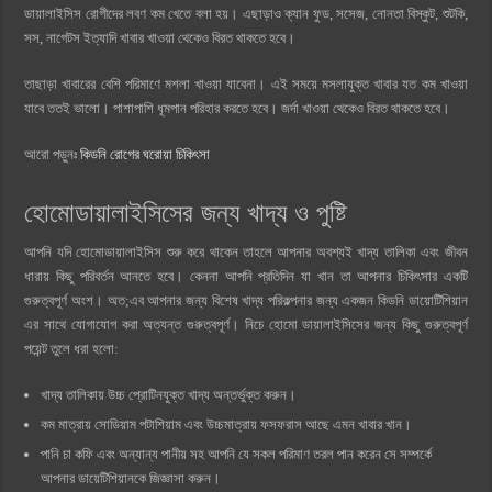
ডায়ালাইসিস রোগীদের লবণ কম খেতে বলা হয়। এছাড়াও ক্যান ফুড, সসেজ, নোনতা বিস্কুট, শুটকি,
সস,‌ নাগেটস ইত্যাদি খাবার খাওয়া থেকেও বিরত থাকতে হবে।
তাছাড়া খাবারের বেশি পরিমাণে মশলা খাওয়া যাবেনা। এই সময়ে মসলাযুক্ত খাবার যত কম খাওয়া
যাবে ততই ভালো। পাশাপাশি ধূমপান পরিহার করতে হবে। জর্দা খাওয়া থেকেও বিরত থাকতে হবে।
আরো পড়ুনঃ
কিডনি রোগের ঘরোয়া চিকিৎসা
হোমোডায়ালাইসিসের জন্য খাদ্য ও পুষ্টি
আপনি যদি হোমোডায়ালাইসিস শুরু করে থাকেন তাহলে আপনার অবশ্যই খাদ্য তালিকা এবং জীবন
ধারায় কিছু পরিবর্তন আনতে হবে। কেননা আপনি প্রতিদিন যা খান তা আপনার চিকিৎসার একটি
গুরুত্বপূর্ণ অংশ। অত;এব আপনার জন্য বিশেষ খাদ্য পরিকল্পনার জন্য একজন কিডনি ডায়োটিশিয়ান
এর সাথে যোগাযোগ করা অত্যন্ত গুরুত্বপূর্ণ। নিচে হোমো ডায়ালাইসিসের জন্য কিছু গুরুত্বপূর্ণ
পয়েন্ট তুলে ধরা হলো:
খাদ্য তালিকায় উচ্চ প্রোটিনযুক্ত খাদ্য অন্তর্ভুক্ত করুন।
কম মাত্রায় সোডিয়াম পটাশিয়াম এবং উচ্চমাত্রায় ফসফরাস আছে এমন খাবার খান।
পানি চা কফি এবং অন্যান্য পানীয় সহ আপনি যে সকল পরিমাণ তরল পান করেন সে সম্পর্কে
আপনার ডায়েটিশিয়ানকে জিজ্ঞাসা করুন।