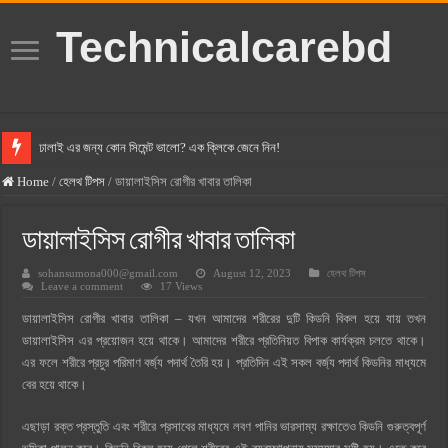
Technicalcarebd
ঢালাই এর জন্য কোন সিমেন্ট ভালো? এক ক্লিকে জেনে নিন!
বসুন্ধরা সিমেন্ট এর দাম ২০২৫
Home
/
হেলথ টিপস
/
ডায়ালাইসিস রোগীর খাবার তালিকা
স্ক্যান সিমেন্ট এর দাম ২০২৫
ডায়ালাইসিস রোগীর খাবার তালিকা
হোলসিম সিমেন্ট দাম ২০২৫
sohansumona000@gmail.com
August 12, 2023
হেলথ টিপস
সুপারক্রিট সিমেন্ট দাম ২০২৫
Leave a comment
17 Views
জুডিশিয়াল ম্যাজিস্ট্রেট কি? জুডিশিয়াল ম্যাজিস্ট্রেট এর সুযোগ সুবিধা
ডায়ালাইসিস রোগীর খাবার তালিকা – যখন আমাদের শরীরের দুটি কিডনি বিকল হয়ে যায় তখন
ওয়ালটন মোবাইল কিস্তিতে কেনার নিয়ম ২০২৫
ডায়ালাইসিস এর প্রয়োজন হয়ে থাকে। আমাদের শরীরে প্রতিনিয়ত বিপাক কার্যক্রম চলতে থাকে।
এর ফলে শরীরে প্রচুর পরিমাণ বর্জ্য পদার্থ তৈরি হয়। প্রতিদিন এই সকল বর্জ্য পদার্থ কিডনির মাধ্যমে
ওয়ালটন টিভি কিস্তিতে কেনার নিয়ম ২০২৫
বের হয়ে থাকে।
গ্রামে লাভজনক ব্যবসা ২০২৫ ও গ্রামের বাজারে ব্যবসার আইডিয়া
এছাড়া রক্ত প্রস্তুতি এবং শরীরে প্রসাবের মাধ্যমে লবণ পানির ভারসাম্য রক্ষাতেও কিডনি গুরুত্বপূর্ণ
জেনে নিন, বর্তমানে মোবাইল ঘড়ি দাম কত ২০২৫