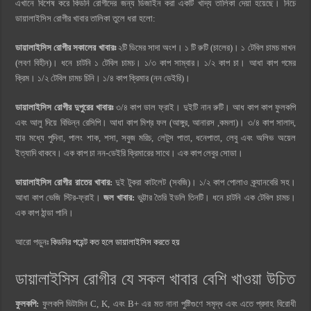
এখানে বিশেষ করে কিডনি রোগীদের জন্য ডিজাইন করা একটি খাদ্য তালিকা দেয়া হয়েছে। নিচে
ডায়ালাইসিস রোগীর খাবার তালিকা তুলে ধরা হলো:
ডায়ালাইসিস রোগীর
সকালের খাবারঃ
২টি ডিমের সাদা অংশ। ১ টি রুটি (চালের)। ১ টেবিল চামচ মাখন
(লবণ বিহীন)। ধনে চাটনি ১ টেবিল চামচ। ১/৩ কাপ সাম্বার। ১/২ কাপ চা। আধা কাপ গমের
ক্রিম। ১/২ টেবিল চামচ চিনি। ১/৪ কাপ ক্রিমার (নন ডেইরি)।
ডায়ালাইসিস রোগীর
দুপুরের খাবারঃ
৩/৪ কাপ ডাল ফ্রাই। দুইটি নান রুটি। আধ কাপ কাপ ফুলকপি
এবং আলু দিয়ে বিভিন্ন রেসিপি। আধা কাপ মিশ্র ফল (আঙ্গুর, আনারস ,কমলা)। ৩/৪ কাপ সালাদ,
যার মধ্যে পুদিনা, পালং শাক, শসা, সবুজ মরিচ, লেটুস পাতা, ধনেপাতা, লেবু এবং অলিভ অয়েল
ইত্যাদি থাকবে। এক কাপ চা নন-ডেইরি ক্রিমারের সাথে। এক কাপ লেবুর সোডা।
ডায়ালাইসিস রোগীর
রাতের খাবার:
দুই টুকরা কাটলেট (সবজি)। ১/২ কাপ পোলাও ক্র্যানবেরি সহ।
আধা কাপ ভেজি স্টির-ফ্রাই।
জল খাবার:
ভুট্টার তৈরি ইডলি তিনটি। ধনে চাটনি এক টেবিল চামচ।
এক কাপ ঠান্ডা পানি।
আরো পড়ুনঃ
কিডনির পয়েন্ট কত হলে ডায়ালাইসিস করতে হয়
ডায়ালাইসিস রোগীর যে সকল খাবার বেশি খাওয়া উচিত
ফুলকপি:
ফুলকপি ভিটামিন C, K, এবং B+ এর মত নানা পুষ্টিগুণে সমৃদ্ধ এবং এতে প্রদাহ বিরোধী