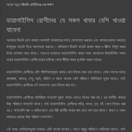
আরো পড়ুনঃ
কিডনি ফেইলিওর এর লক্ষণ
ডায়ালাইসিস রোগীদের যে সকল খাবার বেশি খাওয়া
যাবেনা
আপনার কিডনি রোগ থাকলে অবশ্যই ডাক্তারের সাথে যোগাযোগ করবেন এবং আপনার জন্য সবচেয়ে
উপযুক্ত ডায়েট নিয়ে আলোচনা করবেন। বেশিরভাগ কিডনি ডায়েট রক্তে বজ্র ও টক্সিন নির্মূল করার
উপর ফোকাস করে থাকে। অতএব ডাক্তার ডায়ালাইসিস করার সময় আপনাকে নিম্নলিখিত সকল
খাবার ডায়ালাইসিস রোগীর খাবার তালিকা থেকে সীমিত করার সুপারিশ করতে পারেন:
ডায়ালাইসিস রোগীদের বেশি পটাশিয়ামযুক্ত খাবার খেতে নিষেধ করা হয়ে থাকে। যেমন ফলের মধ্যে
কামরাঙ্গা, আনার, লেবু, বড়ই, কাঁঠাল ও আমে অনেক বেশি পরিমাণে পটাশিয়াম যুক্ত থাকে। তাই
ডায়ালাইসিস রোগীদের এই ফলগুলো খেতে নিষেধ করা হয়।
ডায়ালাইসিস রোগীদের অতিরিক্ত ফসফেট যুক্ত খাবার খেতেও নিষেধ করা হয়। দুধ জাতীয় খাবারে
উচ্চ পরিমাণে ফসফেট থাকে। তাই ডায়ালাইসিস রোগীদের পনির, মাখন, দুধ, দই খেতে নিষেধ করা
হয়। পাশাপাশি গরু ও খাসির মাংস এবং বিচি জাতীয় খাবার কম খেতে বলা হয়ে থাকে। কারণ এ সকল
খাবারেও রয়েছে উচ্চ পরিমাণে ফসফেট।
এই সময় সোডিয়ামযুক্ত খাবারও বেশি খাওয়া যাবেনা। লবণে প্রচুর পরিমাণে সোডিয়াম থাকে। তাই