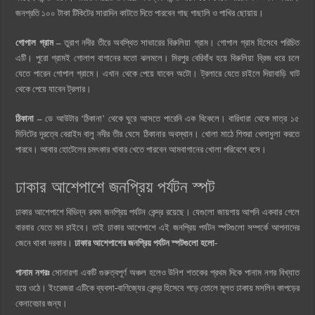
জনপ্রতি ১০০ টাকা টিকিটের সারাদিন কাটতে দিতে পারবেন গাছ গাছালি ও পাখির ছোয়ায়।
গোপাল গ্রাম –
তুরাগ নদীর তীরে অবস্থিত সাভারের বিরুলিয়া গ্রাম। গোপাল গ্রাম হিসেবে পরিচিত
এটি। পুরো গ্রামই গোলাপ বাগানের মতো ঝলমলে। মিরপুর বেরিবাঁধ হয়ে বিরুলিয়া ব্রিজ ধরে চলে
যেতে পারেন গোপাল গ্রামে। এখান থেকে পেয়ে যাবেন অটো। ট্রলারে যেতে চাইলে দিয়াবাড়ি ঘাট
থেকে পেয়ে যাবেন ট্রলার।
ঠিকানা –
ডে আউটার ‘ঠিকানা’ থেকে ঘুরে আসতে পারেনি এক বিকেলে। বারিধারা থেকে মাত্র ১৫
মিনিটের দূরত্বে বেরাইদ বালু নদীর তীর ঘেসে ঠিকানার অবস্থান। খোলা মাঠে শিশুরা খেলাধুলা করতে
পারবে। আবার হোটেলের চমৎকার খাবার খেতে পারবেন আমবাগানের খোলা পরিবেশে বসে।
ঢাকার আশেপাশে জনপ্রিয় পর্যটন স্পট
ঢাকার আশেপাশে বিভিন্ন রকম জনপ্রিয় পর্যটন কেন্দ্র রয়েছে। যেগুলো জায়গায় আপনি একবার গেলে
বারবার যেতে মন চাইবে। তাই ঢাকার আশেপাশে এই জনপ্রিয় পর্যটন স্পটগুলো সম্পর্কে আপনাদের
জেনে থাকা দরকার।
ঢাকার আশেপাশের জনপ্রিয় পর্যটন স্পটগুলো হলো-
পানাম নগরঃ
সোনারগা একটি গুরুত্বপূর্ণ অঞ্চল হলেও উনিশ শতকের প্রথম দিকে পানাম নগর বিখ্যাত
হয়ে ওঠে। ইংরেজরা এটিকে ব্যবসা-বাণিজ্যের কেন্দ্র হিসেবে গড়ে তোলে মূলত ঢাকায় মসলিন কাপড়ের
কেনাবেচার জন্য।