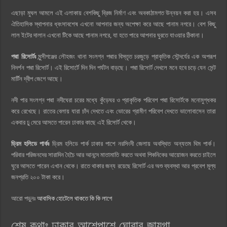
এছাড়া মুঘল আমলে এই এলাকায় বেশকিছু ব্রিজ নির্মাণ এবং অবকাঠামগত উন্নয়ন করা হয়। এসব
ঐতিহাসিক স্থাপনার ধ্বংসাবশেষ এখনো আপনার জন্য অপেক্ষা করে আছে পানাম নগরে। বেশ কিছু
লাল ইটের দালান এখনো টিকে আছে পানাম নগরে, যা হতে পারে আপনার ঘুরতে যাওয়ার ঠিকানা।
পদ্মা রিসোর্টঃ
মুন্সীগঞ্জের লৌহজং থানা সংলগ্ন পদ্মার বিস্তৃত চরজুড়ে প্রাকৃতিক সৌন্দর্যের এক অপরূপ
নিদর্শন পদ্মা রিসোর্ট। এই রিসোর্টে দিন দিন পর্যটন বাড়ছে। পদ্মা রিসোর্ট দেখলে মনে হবে চড়ে যেন সেন্ট
মার্টিন দ্বীপ জেগে আছে।
নদী পার সংলগ্ন পদ্মা নদীঘেরা চরের মধ্যে কুঁড়েঘর ও প্রাকৃতিক পরিবেশ পদ্মা রিসোর্টকে মনোমুগ্ধকর
করে রেখেছে। রাতের বেলায় যারা চাঁদ দেখতে এবং ভোরের গ্রামীণ পরিবেশ দেখতে ভালোবাসেন তারা
একবার ঢু মেরে আসতে পারেন ঢাকার কাছে এই রিসোর্ট থেকে।
ড্রিম হলিডে পার্কঃ
ড্রিম হলিডে পার্ক ঢাকার পাশে নরসিংদী জেলায় অবস্থিত অন্যতম থিম পার্ক।
পরিবার পরিজনদের সারাদিন হৈচৈ আর আনন্দে মাতামাতি করতে অথবা পিকনিকের আয়োজন করতে চাইলে
ঘুরে আসতে পারেন এখান থেকে। রাতে থাকার জন্য রয়েছে রিসোর্ট এর অশু ব্যবস্থা আর প্রবেশ মূল্য
জনপ্রতি ২০০ টাকা করে।
আরো পড়ুনঃ
আবাসিক হোটেলে থাকতে কি কি লাগে
শেষ কথাঃ ঢাকার আশেপাশে ঘোরার জায়গা