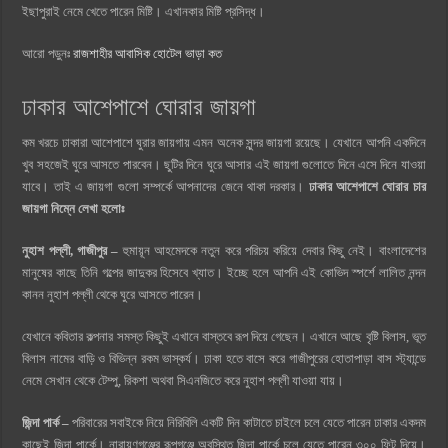
ইছাপুরাই নেমে খেতে পারেন মিষ্টি। এখানকার মিষ্টি প্রসিদ্ধ।
আরো পড়ুনঃ
রাজশাহীর আবাসিক হোটেল ভাড়া কত
ঢাকার আশেপাশে ঘোরার জায়গা
কম খরচে ঢাকারা আশেপাশে ঘুরার জায়গায় এমন অনেক সুন্দর জায়গা রয়েছে। যেখানে আপনি একদিনে
খুব সহজেই ঘুরে আসতে পারবেন। ছুটির দিনে ঘুরে আসার এই জায়গা গুলোতে দিনে এসে দিনে যাওয়া
যাবে। তাই এ জায়গা গুলো সম্পর্কে আপনাদের জেনে থাকা দরকার।
ঢাকার আশেপাশে ঘোরার চার
জায়গা নিম্নে লেখা হলোঃ
নুহাশ পল্লী, গাজীপুর –
হুমায়ূন আহমেদকে নতুন করে পরিচয় করিয়ে দেবার কিছু নেই। বাংলাদেশের
মানুষের কাছে তিনি গল্পের জাদুকর হিসেবে খ্যাত। ইচ্ছে হলে আপনি এই কোভিদ স্পর্শে লালিত নন্দন
কানন নুহাশ পল্লী থেকে ঘুরে আসতে পারেন।
যেখানে কবিতার কল্পনার সমস্ত কিছুই এখানে বাস্তবে রূপ দিয়ে গেছেন। এখানে আছে বৃষ্টি বিলাস, ভূত
বিলাস নামের বাড়ি ও বিভিন্ন রকম ভাস্কর্য। ঢাকা হতে বাসে করে গাজীপুরের হোতাপাড়া বাস স্ট্যান্ডে
নেমে সেখান থেকে টেম্পু, রিকশা অথবা সিএনজিতে করে নুহাশ পল্লী যাওয়া যায়।
জিন্দা পার্ক –
পরিবারের সবাইকে নিয়ে নিরিবিলি একটি দিন কাটাতে চাইলে চলে যেতে পারেন ঢাকার একদম
কাছেই জিন্দা পার্কে। নারায়ণগঞ্জের রূপগঞ্জে অবস্থিত জিন্দা পার্কে চলে যেতে পারেন ৩০০ ফিট দিয়ে।