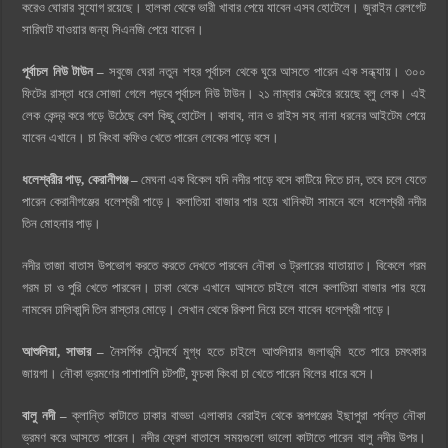
করেও ঘোরার সুযোগ রয়েছে। হালকা থেকে ভারী খাবার পেয়ে যাবেন এসব হোটেলে। জুরাইন রেলগেট
সারিঘাট যাওয়ার জন্য সিএনজি পেয়ে যাবেন।
পূর্বাচল নিউ টাউন –
সবুজে ঘেরা নতুন শহর পূর্বাচল থেকে ঘুরে আসতে পারেন এক সন্ধ্যায়। ৩০০
ফিটের রাস্তা ধরে সোজা গেলে পড়বে পূর্বাচল নিউ টাউন। ২১ নাম্বার সেক্টরে রয়েছে ব্লু লেক। এই
লেক কেন্দ্র করে গড়ে উঠেছে বেশ কিছু হোটেল। কাবাব, নান ও রাইস সহ নানা ধরনের আইটেম পেয়ে
যাবেন এখানে। চা কিংবা কফিও খেতে পারেন লেকের পাড়ে বসে।
ধলেশ্বরীর পাড়, কেরানীগঞ্জ –
মেঘনা এক বিকেল যদি নদীর পাড়ে বসে কাটিয়ে দিতে চান, তবে চলে যেতে
পারেন কেরানীগঞ্জের ধলেশ্বরী পাড়ে। কলাতিয়া বাজার পার হয়ে খানিকটা সামনে বলে ধলেশ্বরী নদীর
তিন মোহনার পাড়।
নদীর তাজা বাতাস উপভোগ করতে করতে দেখতে পারবেন নৌকা ও ট্রলারের যাতায়াত। বিকেলে গরম
গরম চা ও পুরি খেতে পারবেন। ঢাকা থেকে এখানে আসতে চাইলে বাসে কলাতিয়া বাজার পার হয়ে
নামবেন ঢালিকান্দি তিন রাস্তার মোড়ে। সেখান থেকে রিকশা নিয়ে চলে যাবেন ধলেশ্বরী পাড়ে।
আশুলিয়া, সাভার –
নৈসর্গিক সৌন্দর্যে মুগ্ধ হতে চাইলে আশুলিয়ার জলাভূমি হতে পারে চমৎকার
জায়গা। নৌকা ভ্রমণের পাশাপাশি চটপটি, ফুচকা কিংবা চা খেতে পারেন বিলের ধারে বসে।
বালু নদী –
ক্লান্তি কাটাতে ঢাকার বাড্ডা এলাকার বেরাইদ থেকে রূপগঞ্জের ইছাপুরা পর্যন্ত নৌকা
ভ্রমণ করে আসতে পারেন। নদীর ফ্রেশ বাতাসে সময়গুলো ভালো কাটাতে পারেন বালু নদীর উপর।