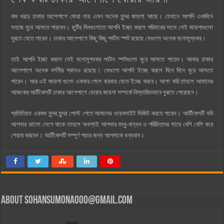
কম খরচে ঢাকার আশেপাশে ঘোরা যায় এমন অনেক সুন্দর জায়গা আছে। যেখানে আপনি একদিনে
সহজে ঘুরে আসতে পারবেন। ছুটির দিনগুলোতে আপনি ইচ্ছা করলে পরিবারের সাথে সেই জায়গাগুলো
ঘুরতে যেতে পারেন। ঢাকার আশেপাশে কিছু কিছু পর্যটন স্পট রয়েছে যেগুলো অনেক মনোমুগ্ধকর।
তাই আপনি ইচ্ছা করলে সেই মনোমুগ্ধকর পর্যটন স্পটগুলো ঘুরে আসতে পারেন। আবার ঢাকার
আশেপাশে অনেক দর্শনীয় স্থানও রয়েছে। যেগুলো আপনি ইচ্ছে করলে দিনে দিনে ঘুরে আসতে
পারেন। আর এই জায়গা গুলো একবার গেলে বারবার যেতে ইচ্ছে করবে। আশা করি তাহলে আমাদের
আজকের আর্টিকেলটি ঢাকার আশেপাশে ঘোরার জায়গা সম্পর্কে বিস্তারিতভাবে বুঝতে পেরেছেন।
প্রতিনিয়ত এরকম সুন্দর সুন্দর পোস্ট পেতে আমাদের ওয়েবসাইট ভিজিট করতে পারেন। আর্টিকেলটি যদি
আপনার ভালো লেগে থাকে তাহলে অবশ্যই আপনার বন্ধু-বান্ধব ও পরিচিতদের সাথে বেশি বেশি করে
শেয়ার করবেন। আর্টিকেলটি সম্পূর্ণ পড়ার জন্য আপনাকে ধন্যবাদ।
About
sohansumona000@gmail.com