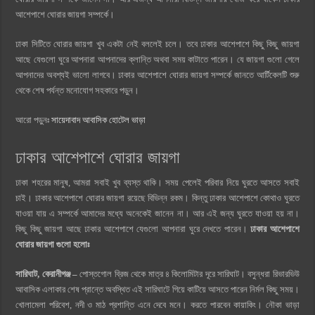
আশেপাশে ঘোরার জায়গা সম্পর্কে।
ঢাকা সিটিতে ঘোরার জায়গা খুব একটা নেই বললেই চলে। তবে ঢাকার আশেপাশে কিছু কিছু জায়গা
আছে যেগুলো ঘুরে আপনারা আপনাদের ক্লান্তি অথবা সময় কাটাতে পারেন। যে জায়গা গুলো গেলে
আপনাদের অবশ্যই ভালো লাগবে। ঢাকার আশেপাশে ঘোরার জায়গা সম্পর্কে জানতে আর্টিকেলটি শুরু
থেকে শেষ পর্যন্ত মনোযোগ সহকারে পড়ুন।
আরো পড়ুনঃ
সায়েদাবাদ আবাসিক হোটেল ভাড়া
ঢাকার আশেপাশে ঘোরার জায়গা
ঢাকা শহরের মানুষ, আমরা সবাই খুব ব্যস্ত থাকি। সময় পেলেই পরিবার নিয়ে ঘুরতে আসতে সবাই
চাই। ঢাকার আশেপাশে ঘোরার জায়গা রয়েছে বিভিন্ন রকম। কিন্তু ঢাকার আশেপাশে কোথাও ঘুরতে
যাওয়া যায় এ সম্পর্কে আমাদের মধ্যে অনেকেই জানেন না। আর এই জন্য ঘুরতে যাওয়া হয় না।
কিছু কিছু জায়গা আছে ঢাকার আশেপাশে যেগুলো আপনারা ঘুরে দেখতে পারেন।
ঢাকার আশেপাশে
ঘোরার জায়গা গুলো হলোঃ
সারিঘাট, কেরানীগঞ্জ –
পোস্তগোল ব্রিজ থেকে মাত্র ৪ কিলোমিটার দূরে সারিঘাট। বসুন্ধরা রিভারভিউ
আবাসিক এলাকার শেষ প্রান্তে অবস্থিত এই সারিঘাটে গিয়ে কাটিয়ে আসতে পারেন নির্মল কিছু সময়।
খোলামেলা পরিবেশ, নদী ও মাঠ প্রশান্তি এনে দেবে মনে। করতে পারবেন কায়াকিং। নৌকা ভাড়া