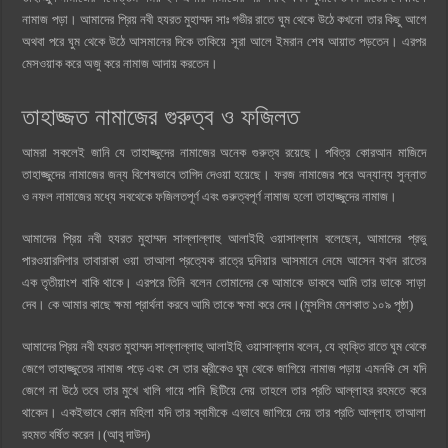
নামাজ পড়া। আমাদের প্রিয় নবী হযরত মুহাম্মদ সাঃ গভীর রাতে ঘুম থেকে উঠে কখনো তার কিছু আগে
অথবা পরে ঘুম থেকে উঠে আসমানের দিকে তাকিয়ে সূরা আলে ইমরান শেষ আয়াত পড়তেন। এরপর
মেসওয়াক করে অজু করে নামাজ আদায় করতেন।
তাহাজ্জত নামাজের গুরুত্ব ও ফজিলত
আমরা সকলেই জানি যে তাহাজ্জুদের নামাজের অনেক গুরুত্ব রয়েছে। পবিত্র কোরআন মাজিদে
তাহাজ্জুদের নামাজের জন্য বিশেষভাবে তাগিদ দেওয়া হয়েছে। ফরজ নামাজের পরে অন্যান্য সুন্নাত
ও নফল নামাজের মধ্যে সবথেকে ফজিলতপূর্ণ এবং গুরুত্বপূর্ণ নামাজ হলো তাহাজ্জুদের নামাজ।
আমাদের প্রিয় নবী হযরত মুহাম্মদ সাল্লাল্লাহু আলাইহি ওয়াসাল্লাম বলেছেন, আমাদের প্রভু
পারওয়ারদিগার তাবারাকা ওয়া তাআলা প্রত্যেক রাত্রে দুনিয়ার আসমানে নেমে আসেন যখন রাতের
এক তৃতীয়াংশ বাকি থাকে। এরপরে তিনি বলেন তোমাদের কে আমাকে ডাকবে আমি তার ডাকে সাড়া
দেব। কে আমার কাছে ক্ষমা প্রার্থনা করবে আমি তাকে ক্ষমা করে দেব।(মুসলিম মেশকাত ১০৯ পৃষ্ঠা)
আমাদের প্রিয় নবী হযরত মুহাম্মদ সাল্লাল্লাহু আলাইহি ওয়াসাল্লাম বলেন, যে ব্যক্তি রাতে ঘুম থেকে
জেগে তাহাজ্জুতের নামাজ পড়ে এবং সে তার স্ত্রীকেও ঘুম থেকে জাগিয়ে নামাজ পড়ায় এমনকি সে যদি
জেগে না উঠে তবে তার মুখে খালি গায়ে পানি ছিটিয়ে দেয় তাহলে তার প্রতি আল্লাহর রহমতে করে
থাকেন। একইভাবে কোন মহিলা যদি তার স্বামীকে এভাবে জাগিয়ে দেয় তার প্রতি আল্লাহ তাআলা
রহমত বর্ষিত করেন।(আবু দাউদ)