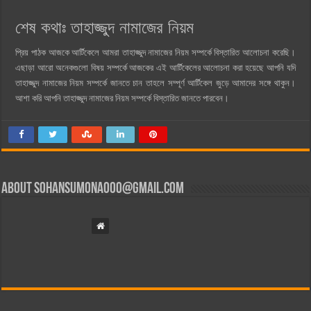
শেষ কথাঃ তাহাজ্জুদ নামাজের নিয়ম
প্রিয় পাঠক আজকে আর্টিকেলে আমরা তাহাজ্জুদ নামাজের নিয়ম সম্পর্কে বিস্তারিত আলোচনা করেছি।
এছাড়া আরো অনেকগুলো বিষয় সম্পর্কে আজকের এই আর্টিকেলের আলোচনা করা হয়েছে আপনি যদি
তাহাজ্জুদ নামাজের নিয়ম সম্পর্কে জানতে চান তাহলে সম্পূর্ণ আর্টিকেল জুড়ে আমাদের সঙ্গে থাকুন।
আশা করি আপনি তাহাজ্জুদ নামাজের নিয়ম সম্পর্কে বিস্তারিত জানতে পারবেন।
About
sohansumona000@gmail.com