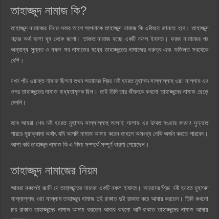
তাহাজ্জুদ নামাজ কি?
তাহাজ্জুদ নামাজের নিয়ম সবার আগে আপনাকে তাহাজ্জুদ নামাজ কি এবিষয়ে জানতে হবে। তাহাজ্জুদ
শব্দের অর্থ হলো ঘুম থেকে জাগা। তাজত নামাজ হচ্ছে একটি নফল ইবাদত। ফরজ নামাজের পর
অন্যান্য সুন্নত ও নফল সব নামাজের মধ্যে তাহাজ্জুতের নামাজের গুরুত্ব এবং ফজিলত সবথেকে
বেশি।
যখন পাঁচ ওয়াক্ত নামাজ ছিলনা তখন আমাদের প্রিয় নবী হযরত মুহাম্মদ সাল্লাল্লাহু ওয়া সাল্লাম এর
ওপর তাহাজ্জুতের নামাজ বাধ্যতামূলক ছিল। তাই তিনি তার জীবনকে কখনো তাহাজ্জুদের নামাজ ছেড়ে
দেননি।
তবে আমরা শেষ নবী হযরত মুহাম্মদ সাল্লাল্লাহু আলাই সালাম এর উম্মত হওয়ার কারণে সুন্নতে
গায়রে মুয়াক্কাদা অর্থাৎ যদি আপনি নামাজ আদায় করেন তাহলে অসংখ্য নেকি অর্জন করতে পারবেন।
আশা করি তাহাজ্জুদ নামাজ কি এ বিষয় সম্পর্কে সম্পূর্ণ ধারণা পেয়েছেন।
তাহাজ্জুদ নামাজের নিয়ম
আমরা সকলেই জানি যে তাহাজ্জুতের নামাজ একটি নফল ইবাদত। আমাদের প্রিয় নবী হযরত মুহাম্মদ
সাল্লাল্লাহু ওয়া সাল্লাম তাহাজ্জুদ নামাজ দুই রাকাত দুই রাকাত করে আদায় করতেন। তিনি কখনো
চার রাকাত তাহাজ্জুদের নামাজ আদায় করতেন আবার কখনো আট রাকাত তাহাজ্জুদের নামাজ আদায়