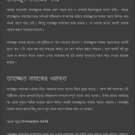
আমরা অনেকেই তাহাজ্জুদের নামাজ কখন পড়তে হবে এ সম্পর্কে দ্বিধাদ্বন্দ্বে মধ্যে থাকি। আমরা
তাহাজ্জুদের নামাজের সময় সম্পর্কে সঠিকভাবে না জানার কারনে তাহাজ্জুতের নামাজ পড়তে বিলম্ব করে
অথবা আগে পড়ে নেই। কিন্তু তাহাজ্জুদ নামাজের সময় রয়েছে। যে সময়ের মধ্যে আপনি নামাজ
আদায় করলে সবথেকে উত্তম।
তাহাজ্জুদ নামাজ রাতের শেষ তৃতীয়াংশে পড়া সবথেকে উত্তম। তাহাজ্জুদের নামাজ পড়ার জন্য আপনি
মূলত রাত ২ টা থেকে শুরু করে ফজরের আযান এর আগ পর্যন্ত করতে পারবেন। তবে আপনি যদি ঘুম
থেকে না জাগতে পারেন তাহলে এশার নামাজের পর দুই রাকাত সুন্নতের আগে পড়ে নেওয়া জায়েজ
রয়েছে।
তাহাজ্জত নামাজের ওয়াক্ত
তাহাজ্জুদ নামাজের ওয়াক্ত নিয়ে আমাদের মধ্যে অনেক দ্বিধা দ্বন্দ্ব রয়েছে। আশা করি আজকের এই
আর্টিকেল থেকে আপনার উত্তর বিষয়গুলো সম্পর্কে সম্পূর্ণ ধারণা পেয়ে যাবেন। ইশার নামায আদায়ের
পর থেকে সুবহে সাদিক হওয়ার আগে পর্যন্ত আপনি তাহাজ্জুতের নামাজ পড়তে পারবেন। তাহাজ্জুদ
নামাজ বলতে রাতের কিছু অংশে ঘুম থেকে জেগে নামাজ পড়া কে বোঝায়।
আরো পড়ুনঃ
ইনশাআল্লাহ অর্থ কি
তাহাজ্জুদ নামাজের সর্বোত্তম সময় হল এশার নামাজের পর সবাই যখন ঘুমাবে তখন রাতের শেষাংশে