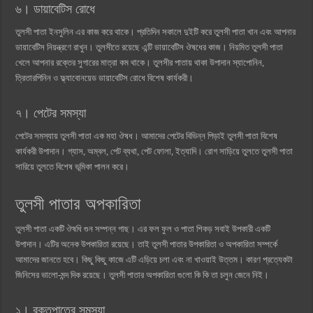
৬। ডায়াবেটিস রোধে
তুলসী পাতা ইনসুলিন এর কাজ করে থাকে। প্রতিদিন সকালে দুইটি করে তুলসী পাতা খান এবং আপনার
ডায়াবেটিস নিয়ন্ত্রণে রাখুন। তুলসীতে রয়েছে এন্টি ডায়াবেটিস ঔষধের কাজ। নিয়মিত তুলসী পাতা
খেলে আপনার রক্তের সুগারের মাত্রা কম থাকে। তুলসীর পাতায় থাকা উপাদান স্যাপোনিন,
ত্রিতারপিনিন ও ফ্ল্যাবোনয়েড ডায়াবেটিস রোধে বিশেষ কার্যকরী।
৭। পেটের সমস্যা
পেটের সমস্যায় তুলসী পাতা এক মহা ঔষধ। আমাদের পেটের বিভিন্ন পিড়াই তুলসী পাতা বিশেষ
কার্যকরী উপাদান। গ্যাস, অম্বল, পেট ব্যথা, পেট ফোলা, ইত্যাদি। রোগ সাড়িয়ে তুলতে তুলসী পাতা
সারিয়ে তুলতে বিশেষ ভূমিকা পালন করে।
তুলসী পাতার অপকারিতা
তুলসী পাতা একটি ঔষধি গুন সম্পন্ন গাছ। এর ফল ফুল ও পাতা শিকড় সবাই উপকারী একটি
উপাদান। এটির অনেক উপকারিতা রয়েছে। তাই তুলসী পাতার উপকারিতা ও অপকারিতা সম্পর্কে
আমাদের জানতে হবে। কিছু কিছু কাজে এটি এড়িয়ে চলা এবং না খাওয়াই উত্তম। কারণ প্রত্যেকটা
জিনিসের ভালো-মন্দ দিক রয়েছে। তুলসী পাতার অপকারিতা গুলো কি কি তা চলুন জেনে নিই।
১। রক্তপাতের সমস্যা