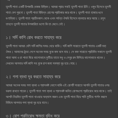
তুলসী পাতা একটি উপকারী ভেষজ উদ্ভিদ। আমরা প্রায় সবাই তুলসী পাতা চিনি। ওষুধ হিসেবে তুলসী
পাতা বেশ পুরনো। তুলসী পাতা বিভিন্ন রোগের প্রতিকার করে থাকে। তুলসী পাতা হাজার গুনে
গুণান্বিত। তুলসী পাতা প্রাচীনকাল থেকে এখন পর্যন্ত ঔষধি হিসেবে ব্যবহার করে আছে। চলুন
তাহলে তুলসী পাতার উপকারিতা গুলো কি তা জেনে নেই।
১। সর্দি কাশি রোধ করতে সাহায্য করে
তুলসী পাতা আমরা বেশি সর্দি কাশির সময় খেয়ে থাকি। সর্দি কাশি সারাতে তুলসী পাতায় একটি মহা
ঔষধ। আমাদের ঠান্ডা লেগে অনেক সময় বুকে কফ বসে যায়। সে কফ সারাতে প্রতিদিন সকালে তুলসী
পাতা আদা ও চা পাতা দিয়ে ভালোভাবে ফুটিয়ে তাতে মধু ও লেবুর রস মিশিয়ে ভালোভাবে খাবেন।
দেখবেন আপনার সর্দি কাশি সহ বুকে চাপ জমা সমস্যা দূর হয়ে গেছে।
২। গলা ব্যথা দূর করতে সাহায্য করে
আমরা অনেক সময় গলা ব্যথা ও শ্বাসকষ্ট ভোগে থাকি এই রোগটি সারাতে আপনি তুলসী পাতার ওপর
ভরসা রাখতে পারেন। তুলসী পাতা গলা ব্যথা ও শ্বাসকষ্ট জনিত রোগগুলো প্রতিরোধ করে থাকে। তাই
আপনি নিয়মিত তুলসী পাতা খাওয়ার অভ্যাস করুন এবং তুলসী পাতা দিয়ে পানি ফুটিয়ে গার্গল করলে
নিমিষে আপনার গলা ব্যথা দূর হয়ে যাবে।
৩। রোগ প্রতিরোধ ক্ষমতা বৃদ্ধি করে