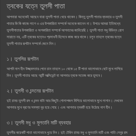
ত্বকের যত্নে তুলসী পাতা
আপনারা অনেকেই আছেন যারা তুলসী পাতা খেয়ে থাকেন। কিন্তু তুলসী পাতার ব্যবহার ও তুলসী
পাতার কি কি কাজে লাগে ও এর উপকারিতা সম্পর্কে অনেকে জানেন না। উপরে আমরা ইতিমধ্যে
তুলসীপাতার উপকারিতা ও অপকারিতা সম্পর্কে আপনাদের জানিয়েছি। তুলসী পাতা শুধু বিভিন্ন রোগ
সারাতে নয়, এটি ত্বকের যত্নেও প্রসাধনী হিসেবে কাজ করে থাকে। চলুন তাহলে ত্বকের যত্নে
তুলসী পাতার রূপটান সম্পর্কে জেনে নিন।
১। তুলসির রূপটান
আপনি দাগ হীন উজ্জ্বলতার পেতে চান তাহলে ১০ থেকে ১৫ টি পাতা ভালোভাবে বেটে মুখে লাগিয়ে
নিন। তুলসী পাতায় আছে আন্টি অক্সিডেন্ট যা আপনার ত্বকে সতেজ করে তুলবে।
২। তুলসী ও চন্দনের রূপটান
দুই চামচ তুলসী রস ও চন্দন বাটা আর কিছুটা গোলাপজল মিশিয়ে ভালোভাবে মুখে লাগান। দেখবেন
আপনার মুখে ব্রণের সমস্যা দূর হয়ে গেছে। এবং আপনার ত্বকটি হয়ে উঠেছে দাগ হীন।
৩। তুলসী মধু ও মুলতানি মাটি ব্যবহার
তুলসীর কয়েকটি পাতা ভালোভাবে ধুয়ে নিন। দুই টেবিল চামচ মধু ও মুলতানি মাটি এবং পাতি লেবুর রস