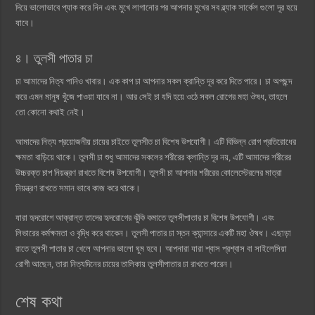
দিয়ে ভালোভাবে প্যাক করে নিন এবং মুখে লাগানোর পর আপনার মুখের সব ব্ল্যাক সার্কেল গুলো দূর হয়ে
যাবে।
৪। তুলসী পাতার চা
চা আমাদের নিত্য পানিও খাবার। এক কাপ চা আপনার সকল ক্রান্তি দূর করে দিতে পারে। চা অপছন্দ
করে এমন মানুষ খুঁজে পাওয়া যাবে না। আর সেই চা যদি হয়ে ওঠে সকল রোগের মহা ঔষধ, তাহলে
তো কোনো কথাই নেই।
আমাদের নিত্য প্রয়োজনীয় চায়ের চাইতে তুলসীত চা বিশেষ উপযোগী। এটি বিভিন্ন রোগ প্রতিরোধের
ক্ষমতা বাড়িয়ে থাকে। তুলসী চা শুধু আমাদের সকলের শরীরের ক্লান্তি দূর নয়, এটি আমাদের শরীরের
উচ্চরক্ত চাপ নিয়ন্ত্রণ রাখতে বিশেষ উপযোগী। তুলসী চা আপনার শরীরের কোলেস্টেরলের মাত্রা
নিয়ন্ত্রণ রাখতে সমান ভাবে কাজ করে থাকে।
যারা হৃদরোগে আক্রান্ত তাদের হৃদরোগের ঝুঁকি কমাতে তুলসীপাতার চা বিশেষ উপযোগী। এবং
লিভারের কর্মক্ষমতা ও বৃদ্ধি করে থাকেন। তুলসী পাতার চা স্তন ক্যান্সারে একটি মহা ঔষধ। এছাড়া
রাতে তুলসী পাতার চা খেলে আপনার ভালো ঘুম হবে। আপনারা যারা শ্বাস প্রশ্বাস বা সাইলেসিয়া
রোগী আছেন, তারা নিত্যদিনের চায়ের তালিকায় তুলসীপাতার চা রাখতে পারেন।
শেষ কথা