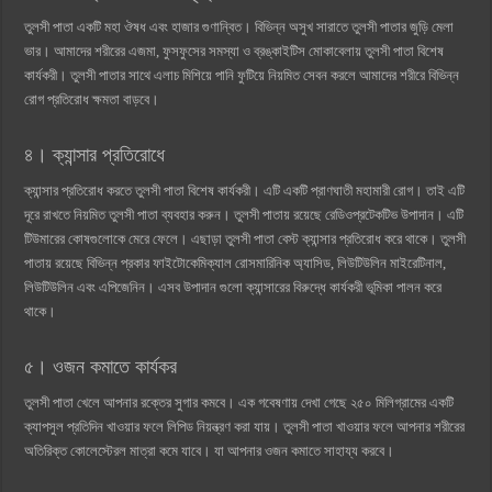
তুলসী পাতা একটি মহা ঔষধ এবং হাজার গুণান্বিত। বিভিন্ন অসুখ সারাতে তুলসী পাতার জুড়ি মেলা
ভার। আমাদের শরীরের এজমা, ফুসফুসের সমস্যা ও ব্রঙ্কাইটিস মোকাবেলায় তুলসী পাতা বিশেষ
কার্যকরী। তুলসী পাতার সাথে এলাচ মিশিয়ে পানি ফুটিয়ে নিয়মিত সেবন করলে আমাদের শরীরে বিভিন্ন
রোগ প্রতিরোধ ক্ষমতা বাড়বে।
৪। ক্যান্সার প্রতিরোধে
ক্যান্সার প্রতিরোধ করতে তুলসী পাতা বিশেষ কার্যকরী। এটি একটি প্রাণঘাতী মহামারী রোগ। তাই এটি
দূরে রাখতে নিয়মিত তুলসী পাতা ব্যবহার করুন। তুলসী পাতায় রয়েছে রেডিওপ্রটেকটিভ উপাদান। এটি
টিউমারের কোষগুলোকে মেরে ফেলে। এছাড়া তুলসী পাতা বেস্ট ক্যান্সার প্রতিরোধ করে থাকে। তুলসী
পাতায় রয়েছে বিভিন্ন প্রকার ফাইটোকেমিক্যাল রোসমারিনিক অ্যাসিড, লিউটিউলিন মাইরেটিনাল,
লিউটিউলিন এবং এপিজেনিন। এসব উপাদান গুলো ক্যান্সারের বিরুদ্ধে কার্যকরী ভূমিকা পালন করে
থাকে।
৫। ওজন কমাতে কার্যকর
তুলসী পাতা খেলে আপনার রক্তের সুগার কমবে। এক গবেষণায় দেখা গেছে ২৫০ মিলিগ্রামের একটি
ক্যাপসুল প্রতিদিন খাওয়ার ফলে লিপিড নিয়ন্ত্রণ করা যায়। তুলসী পাতা খাওয়ার ফলে আপনার শরীরের
অতিরিক্ত কোলেস্টেরল মাত্রা কমে যাবে। যা আপনার ওজন কমাতে সাহায্য করবে।