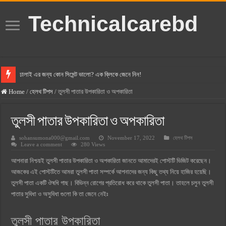
Technicalcarebd
ঢালাই এর জন্য কোন সিমেন্ট ভালো? এক ক্লিকে জেনে নিন!
বসুন্ধরা সিমেন্ট এর দাম ২০২৫
Home
/
হেলথ টিপস
/
তুলসী পাতার উপকারিতা ও অপকারিতা
স্ক্যান সিমেন্ট এর দাম ২০২৫
তুলসী পাতার উপকারিতা ও অপকারিতা
হোলসিম সিমেন্ট দাম ২০২৫
sohansumona000@gmail.com
November 17, 2022
হেলথ টিপস
সুপারক্রিট সিমেন্ট দাম ২০২৫
Leave a comment
280 Views
জুডিশিয়াল ম্যাজিস্ট্রেট কি? জুডিশিয়াল ম্যাজিস্ট্রেট এর সুযোগ সুবিধা
আপনারা নিশ্চয়ই তুলসী পাতার উপকারিতা ও অপকারিতা জানতে আমাদেরই পোস্টটি ভিজিট করেছেন।
ওয়ালটন মোবাইল কিস্তিতে কেনার নিয়ম ২০২৫
আজকের এই পোস্টটিতে আমরা তুলসী পাতা সম্পর্কে আপনাদের জন্য কিছু তথ্য নিয়ে হাজির হয়েছি।
তুলসী পাতা একটি ঔষধি গাছ। বিভিন্ন রোগের প্রতিরোধ করে থাকে তুলসী পাতা। তাহলে চলুন তুলসী
ওয়ালটন টিভি কিস্তিতে কেনার নিয়ম ২০২৫
পাতার সুবিধা ও অসুবিধা গুলো কি তা জেনে নেইঃ
গ্রামে লাভজনক ব্যবসা ২০২৫ ও গ্রামের বাজারে ব্যবসার আইডিয়া
তুলসী পাতার উপকারিতা
জেনে নিন, বর্তমানে মোবাইল ঘড়ি দাম কত ২০২৫