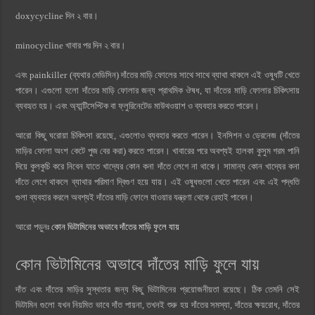
doxycycline দিন ২ বার।
minocycline খাবার পর দিন ২ বার।
এবং painkiller (ব্যথার মেডিসিন) দাঁতের মাড়ি ফোলের সাথে সাথে ব্যাথা থাকলে এই ওষুধটি খেতে
পারেন। এগুলো হলো দাঁতের মাড়ি ফোলার জন্য প্রাথমিক ঔষধ, যা দাঁতের মাড়ি ফোলার চিকিৎসায়
ব্যবহৃত হয়। এবং অ্যান্টিসেপ্টিক বা ফ্লুরিনেটেড মাউথওয়াশ ও ব্যবহার করতে পারেন।
আরো কিছু ঘরোয়া চিকিৎসা রয়েছে, এগুলোও ব্যবহার করতে পারেন। ইনসিশন ও ড্রেনেজ (দাঁতের
মাড়ির ফোলা অংশ কেটে পুজ বের করা) করতে পারেন। খাবারের পরে অবশ্যই হালকা কুসুম গরম পানি
দিয়ে কুলকুচি করে নিবেন যাতে খাদ্যের কোন কনা দাঁতে লেগে না থাকে। সামান্য কোন খাদ্যের কনা
দাঁতে লেগে থাকলে ব্যাথার পরিমাণ দ্বিগুণ হয়ে যায়। এই ওষুধগুলো খেতে পারেন এবং এই পদ্ধতি
গুলা ব্যবহার করলে অবশ্যই দাঁতের মাড়ি ফোলে যাওয়ার যন্ত্রণা থেকে রেহাই পাবেন।
আরো পড়ুনঃ
কোন ভিটামিনের অভাবে দাঁতের মাড়ি ফুলে যায়
কোন ভিটামিনের অভাবে দাঁতের মাড়ি ফুলে যায়
দাঁত এবং দাঁতের মাড়ির সুস্থতার জন্য কিছু ভিটামিনের প্রয়োজনীয়তা রয়েছে। ঠিক তেমনি সেই
ভিটামিন গুলো যখন নিয়মিত ভাবে দাঁত পায়না, তখনই শুরু হয় দাঁতের সমস্যা, দাঁতের ক্ষয়রোধ, দাঁতের