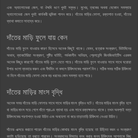
এবং অ্যালোভেরা জেল, যা ঔষধি গুণে খুবই সমৃদ্ধ। মুখের, ত্বকের অথবা যেকোন সমস্যায়
অ্যালোভেরা জেল খুবই কার্যকরী ভূমিকা পালন করে। দাঁতের মাড়ির ফোলা, রক্তপাত হওয়া, দাঁতের
ব্যাথা কমাতে সাহায্য করে।
দাঁতের মাড়ি ফুলে যায় কেন
দাঁতের মাড়ি ফুলে যাওয়ার কারণ হিসেবে অনেক কিছুই থাকে। যেমন, ছত্রাক সংক্রমণ, ভিটামিনের
অভাব, ব্যাকটেরিয়া সংক্রমণ, পুষ্টির ঘাটতি, গর্ভকালীন অনিয়ম, প্রেগনেন্সি জিনজিভাইটিস এরকম
অনেক কিছুর কারণেই দাঁতের মাড়ি ফুলে যেতে পারে। দাঁতের মাড়ি ফুলে যাওয়ার সাথে সাথে ঘরোয়া
উপায় গুলো ব্যবহার করুন এবং দীর্ঘদিন না কমলে চিকিৎসকের পরামর্শ নিন। সঠিক সময় সঠিক চিকিৎসা
না নিলে দাঁতের মাড়ি ফোলা থেকে বড় ধরনের কোন সমস্যা হতে পারে।
দাঁতের মাড়ির মাংস বৃদ্ধি
অনেক সময় দাঁতের মাড়ি ফোলার সাথে সাথে মাড়ির মাংস বৃদ্ধিও ঘটে। দাঁতের মাড়ির মাংস বৃদ্ধি হলে
বা মাড়ির মাংস সরে গেলে দাঁতে প্রচণ্ড ব্যাথা হয় এবং সাথে রক্তক্ষরণও থাকে। তখন অবশ্যই দন্ত
চিকিৎসকের শরণাপন্ন হওয়া উচিত এবং অবহেলা না করে তাড়াতাড়ি চিকিৎসা নেওয়া উচিত।
দাঁতের এক্সরে করাতে পারেন দাঁতের মাড়ির কোথায় মাংস বৃদ্ধি হয়েছে তা চিহ্নিত করন ও সংক্রমণ
কতটা ছড়িয়েছে তা বুঝতে পারবেন। সংক্রমনের বিস্তার বন্ধ করার জন্য চিকিৎসক আপনাকে কিছু