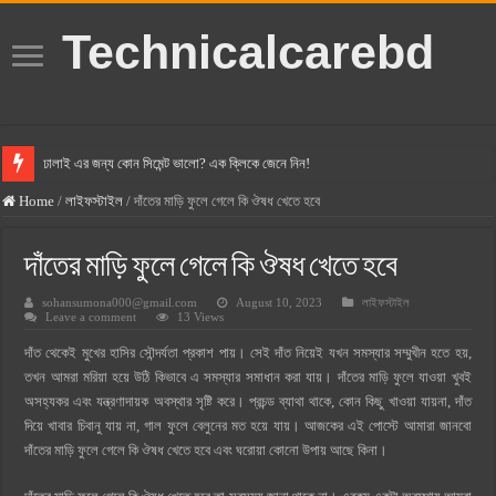
Technicalcarebd
ঢালাই এর জন্য কোন সিমেন্ট ভালো? এক ক্লিকে জেনে নিন!
বসুন্ধরা সিমেন্ট এর দাম ২০২৫
Home
/
লাইফস্টাইল
/
দাঁতের মাড়ি ফুলে গেলে কি ঔষধ খেতে হবে
স্ক্যান সিমেন্ট এর দাম ২০২৫
দাঁতের মাড়ি ফুলে গেলে কি ঔষধ খেতে হবে
হোলসিম সিমেন্ট দাম ২০২৫
sohansumona000@gmail.com
August 10, 2023
লাইফস্টাইল
সুপারক্রিট সিমেন্ট দাম ২০২৫
Leave a comment
13 Views
জুডিশিয়াল ম্যাজিস্ট্রেট কি? জুডিশিয়াল ম্যাজিস্ট্রেট এর সুযোগ সুবিধা
দাঁত থেকেই মুখের হাসির সৌন্দর্যতা প্রকাশ পায়। সেই দাঁত নিয়েই যখন সমস্যার সম্মুখীন হতে হয়,
ওয়ালটন মোবাইল কিস্তিতে কেনার নিয়ম ২০২৫
তখন আমরা মরিয়া হয়ে উঠি কিভাবে এ সমস্যার সমাধান করা যায়। দাঁতের মাড়ি ফুলে যাওয়া খুবই
অসহ্যকর এবং যন্ত্রণাদায়ক অবস্থার সৃষ্টি করে। প্রচন্ড ব্যাথা থাকে, কোন কিছু খাওয়া যায়না, দাঁত
ওয়ালটন টিভি কিস্তিতে কেনার নিয়ম ২০২৫
দিয়ে খাবার চিবানু যায় না, গাল ফুলে বেলুনের মত হয়ে যায়। আজকের এই পোস্টে আমারা জানবো
গ্রামে লাভজনক ব্যবসা ২০২৫ ও গ্রামের বাজারে ব্যবসার আইডিয়া
দাঁতের মাড়ি ফুলে গেলে কি ঔষধ খেতে হবে এবং ঘরোয়া কোনো উপায় আছে কিনা।
জেনে নিন, বর্তমানে মোবাইল ঘড়ি দাম কত ২০২৫