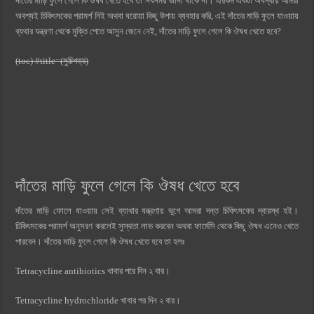
দাঁতের মাড়ি ফুলে গেলে কি ঔষধ খেতে হবে তা সবসময় জানা থাকে না। এরকম একটা অবস্থায় আমরা
অবশ্যই চিকিৎসকের পরামর্শ নিই অথবা ঘরোয়া কিছু উপায় ব্যবহার করি, এই দাঁতের মাড়ি ফুলে যাওয়ায়
ব্যথার যন্ত্রণা থেকে মুক্তি পেতে আসুন জেনে নেই, দাঁতের মাড়ি ফুলে গেলে কি ঔষধ খেতে হবে?
(toc) #title=(সুচিপত্র)
দাঁতের মাড়ি ফুলে গেলে কি ঔষধ খেতে হবে
দাঁতের মাড়ি ফোলে যাওয়ায় সেই ব্যাথার যন্ত্রণায় ভুগে আমরা দন্ত চিকিৎসকের দ্বারস্থ হই।
চিকিৎসকের পরামর্শ অনুসরণ করলেই সুস্থতা লাভ করবেন অথবা ফার্মেসি থেকে কিছু ঔষধ এনেও খেতে
পারবেন। দাঁতের মাড়ি ফুলে গেলে কি ঔষধ খেতে হবে তা হলঃ
Tetracycline antibiotics খাবার পরে দিন ২ বার।
Tetracycline hydrochloride খাবার পর দিন ২ বার।