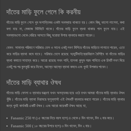
দাঁতের মাড়ি ফুলে গেলে কি করনীয়
দাঁতের মাড়ি ফুলে গেলে খুব অশান্তিকর একটা অবস্থায় থাকতে হয়। কোন কিছু ভালো লাগেনা, কথা
বলা যায় না, মেজাজ খিটখিটে থাকে। দাঁতের মাড়ি ফুলে ব্যথা থাকায় গাল ফুলে যায়। এই
সমস্যাগুলো থেকে বেরিয়ে আসতে কিছু ঘরোয়া উপায় ব্যবহার করতে পারেন।
যেমন: সামান্য পরিমাণে সরিষার তেল ও সাথে একটু লবণ মিশিয়ে দাঁতের মাড়িতে লাগাতে পারেন, এতে
করে মাড়ির ব্যাথা কমে যাবে। সরিষার তেলে রয়েছে অ্যান্টিমাইক্রোবিয়াল বৈশিষ্ট্য যা দাঁতের মাড়ির
ব্যথা কমাতে সাহায্য করে। আরো রয়েছে লবন পানি, হালকা কুসুম গরম পানিতে এক চিমটি লবণ দিয়ে
একটু পর পর কুলকুচি করে নিবেন, আস্তে আস্তে ব্যাথা কমবে এবং খুবই উপকার পাবেন।
দাঁতের মাড়ি ব্যাথার ঔষধ
দাঁতের মাড়ি ফোলা ও ব্যাথার যন্ত্রণা যখন অসহ্যকর হয়ে ওঠে তখন আমরা দাঁতের মাড়ি ব্যথার ঔষধ
খুঁজি। দাঁতের মাড়ি ব্যাথা নিরাময়ে ফ্লুব্লাস্ট এই ঔষধটি ব্যবহার করতে পারেন। দাঁতের মাড়ি ব্যথার
জন্য খুবই কার্যকরী একটি ঔষধ। এবং আরো কয়েকটি ঔষধ আছে যা,
Fanamic 250 যা (১৫ বছরের নিচে বয়স হলে) ৪ থেকে ৫ দিন খাবেন, দিন ২ বার করে।
Fanamic 500 ( ১৮ বছরের উপরে হলে) ৩ দিন খাবেন, দিন ২ বার।