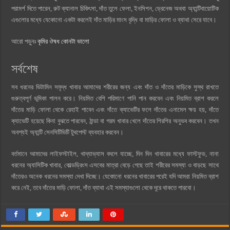
পরামর্শ দিতে পারেন, রুট ক্যানাল চিকিৎসা, দাঁত তুলে ফেলা, ইনসিশন, ড্রেনেজ অথবা অ্যান্টিবায়োটিক
এগুলোর মধ্যে যেকোনো একটা করলেই দাঁত মাড়ির মাংস বৃদ্ধি বা মাড়ির ফোলা ও ব্যাথা সেরে যাবে।
আরো পড়ুনঃ
কৃমির ঔষধ কোনটা ভালো
সর্বশেষ
সব ধরনের ভিটামিন সমৃদ্ধ খাবার আমাদের শরীরের জন্য এবং দাঁত ও দাঁতের মাড়িকে সুস্থ রাখতে
গুরুত্বপূর্ণ ভূমিকা পালন করে। নিয়মিত বেশি পরিমাণে পানি পান করবেন এবং নিয়মিত ব্রাশ করলে
দাঁতের মাড়ি ফোলা থেকে রেহাই পাবেন এবং দাঁতে ক্যাভেটির ফলে দাঁতের এনামেল ক্ষয় হয়, দাঁতে
ক্যাভেটি হয়েছে কিনা বুঝতে পারবেন, ঠান্ডা বা গরম খাবার খেলে দাঁতের শিরশির অনুভব করবেন। তখন
অবশ্যই অ্যান্টি সেনসিটিভিটি টুথপেস্ট ব্যবহার করবেন।
বর্তমানে আমাদের লাইফস্টাইল, খাদ্যাভ্যাস বদলে যাচ্ছে, দিন দিন খাবারের মধ্যে ফাস্টফুড, নানা
ধরনের অ্যাসিটিক খাবার, কোল্ডড্রিংস এসবের মাত্রা বেড়ে গেছে তাই শরীরের সমস্যা ও বাড়ছে সাথে
দাঁতেরও অনেক ধরনের সমস্যা দেখা দিচ্ছে। যেকোনো ধরনের খাবারের পরেই যদি আমরা নিয়মিত ব্রাশ
করে নেই, তবে দাঁতের মাড়ি ফোলা, দাঁত ব্যাথা এই সমস্যাগুলো থেকে দূরে থাকতে পারবো।