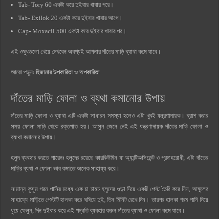
Tab- Tory 60 একটা করে দুইবার খাবার পরে।
Tab- Exilok 20 একটা করে দুইবার খাবার আগে।
Cap- Moxacil 500 একটা করে দুইবার খাবার পর।
এই ওষুধগুলো খেয়ে দেখবেন অবশ্যই আপনার দাঁতের মাড়ি ব্যাথা কমে যাবে।
আরো পড়ুনঃ
হিজামার উপকারিতা ও অপকারিতা
দাঁতের মাড়ি ফোলা ও ব্যথা কমানোর উপায়
দাঁতের মাড়ি ফোলা ও ব্যাথা এটি একটা সাধারন সমস্যা হলেও এটা খুবই যন্ত্রণাদায়ক। ব্রাশ করার
সময় ফোলা মাড়ি থেকে রক্তপাত হয়। আসুন জেনে নেই এই যন্ত্রণাদায়ক দাঁতের মাড়ি ফোলা ও
ব্যাথা কমানোর উপায়।
হলুদ ব্যবহার করতে পারেনঃ হলুদের রয়েছে কারকিউমিন যা অ্যান্টিঅক্সিডেন্ট ও প্রদাহরোধী, এটা দাঁতের
মাড়ির ব্যথা ও ফোলা ভাব কমাতে অনেক সাহায্য করে।
সামান্য কুসুম গরম পানির মধ্যে এক চা চামচ হলুদের গুড়া দিয়ে একটি পেস্ট তৈরি করে নিন, আঙ্গুলের
সাহায্যে মাড়িতে পেস্টটি হালকা করে ঘষিয়ে দুই, তিন মিনিট রেখে দিন। তারপর হালকা গরম পানি দিয়ে
ধুয়ে ফেলুন, দিন দুইবার করে এই পদ্ধতি ব্যবহার করুন দাঁতের ব্যাথা ও ফোলা কমে যাবে।