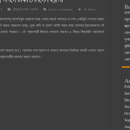
 | নগদে টাকা লেনদেন হয় না
Re
21
ইন্টারনেট মোবাইল ব্যাংকিং
Leave a comment
16 Views
 ম্যাজিস্ট্রেট এর সুযোগ সুবিধা
ঢালা
সালামু আলাইকুম আজকে হচ্ছে শেয়ার করবো আপনার যে নগদ একাউন্টে লেনদেন করতে
বসুন
়ম ২০২৫
নি করতে প্রবলেম হচ্ছে, সেন্ড মানি বা ক্যাশ আউট করার সময় আপনার ট্রানজেকশন নট
স্ক্
০২৫
খতে পাচ্ছেন। এই প্রবলেমটি কিভাবে সমাধান করবেন এ বিষয়ে বিস্তারিত আলোচনা
হোলস
সুপা
র বাজারে ব্যবসার আইডিয়া
জুডি
 কত ২০২৫
্যাপ থাকতে হবে। আপনার নগদ অ্যাপ না থাকলে আপনার নিকটস্থ আপনি যেখানে ক্যাশ
ওয়া
প্রবলেমটির সমাধান করতে পারবেন।
ওয়া
Ar
Feb
Jan
De
No
Oct
Sep
Au