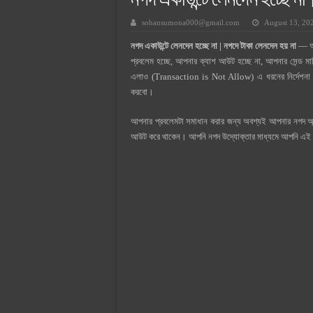
নগদ একাউন্টে লেনদেন হচ্ছে না
সুপারক্রিট সিমেন্ট দাম ২০২৫
sohansumona000@gmail.com
August 13, 20
জুডিশিয়াল ম্যাজিস্ট্রেট কি? জুডিশিয়াল
নগদ একাউন্টে লেনদেন হচ্ছে না | নগদে টাকা লেনদেন হয় না
— আস
ওয়ালটন মোবাইল কিস্তিতে কেনার নিয
প্রবলেম হচ্ছে, আপনার ক্যাশ আউট হচ্ছে না, আপনার সেন্ড মা
ওয়ালটন টিভি কিস্তিতে কেনার নিয়ম ২
এলাও (Transaction is Not Allow) এ ধরনের নির্দেশনা দে
করবো।
গ্রামে লাভজনক ব্যবসা ২০২৫ ও গ্রামে
জেনে নিন, বর্তমানে মোবাইল ঘড়ি দাম
আপনার প্রবলেমটা সমাধান করার জন্য অবশ্যই আপনার নগদ অ
আউট করে থাকেন। আপনি নগদ উদ্যোক্তার মাধ্যমে আপনি এই 