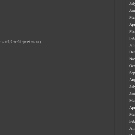
Jul
Jun
Ma
Apr
Ma
Feb
গদ একাউন্টে আপনি প্রবেশ করবেন।
Jan
De
No
Oct
Sep
Au
Jul
Jun
Ma
Apr
Ma
Feb
Jan