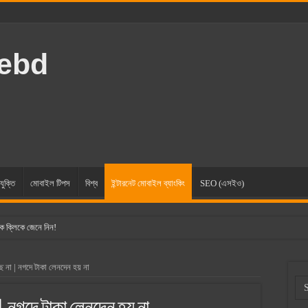
rebd
যুক্তি
মোবাইল টিপস
বিশ্ব
ইন্টারনেট মোবাইল ব্যাংকিং
SEO (এসইও)
ক ক্লিকে জেনে নিন!
ছে না | নগদে টাকা লেনদেন হয় না