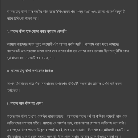
নাকের হাড় বাঁকা হলে করণীয় কাজ হচ্ছে চিকিৎসকের শরণাপন্ন হওয়া এবং তাদের পরামর্শ অনুযায়ী
সঠিক চিকিৎসা গ্রহণ করা।
২.
নাকের বাঁকা হাড় সোজা করার ব্যায়াম কোনটি
?
ব্যায়াম স্বাস্থ্যের জন্য খুবই উপযোগী এটা আমরা সবাই জানি। ব্যায়াম করার ফলে আমাদের
প্রত্যেকটি অঙ্গ-প্রত্যঙ্গ ভালো থাকে তবে নাকের বাঁকা হার সোজা করার ব্যায়াম হিসেবে সুনির্দিষ্ট কোন
ব্যায়ামের কথা সাজেস্ট করা যাচ্ছে না।
৩.
নাকের হাড় বাঁকা অপারেশন ভিডিও
আপনি যদি নাকের হাড় বাঁকা সমাধানের অপারেশন ভিডিওটি দেখতে চান তাহলে এখনি সার্চ করুন
ইউটিউবে।
৪.
নাকের হাড় বাঁকা হয় কেন
?
নাকের হাড় বাঁকা হওয়ার একাধিক কারণ রয়েছে। আমাদের নাকের পর্দা বা পার্টিশন কয়েকটি হাড় এবং
কার্টিলেজের সমন্বয়ে গঠিত। সামনের যে অংশটা নরম, তাকে আমরা সেপটাল কার্টিলেজ বলে থাকি।
এর পেছনে থাকে পারপেনডিকুলার প্লেট অব ইথময়েড ও ভোমার। নিচে থাকে ম্যাক্সিলারি ক্রেস্ট। এ
স্ট্রাকচারের এক বা বেশি সমস্যা হলে বা বেঁকে গেলে সাধারণ ভাষায় একে ডিএনএস বলা হয়।