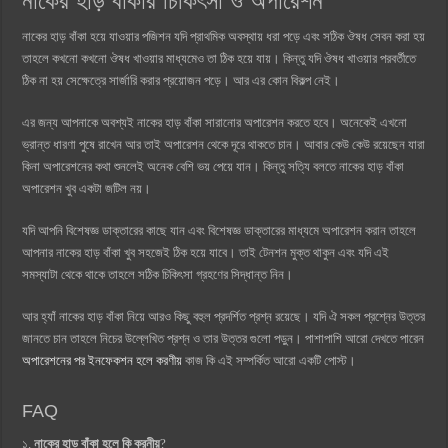
নাকের হাড় বাঁকার চিকিৎসা ও অপারেশন
নাকের হাড় বাঁকা হয়ে যাওয়ার পজিশন যদি প্রাথমিক অবস্থায় ধরা পড়ে এবং সঠিক ঔষধ সেবন করা হয়
তাহলে কখনো কখনো ঔষধ খাওয়ার মাধ্যমেও তা ঠিক হয়ে যায়। কিন্তু যদি ঔষধ খাওয়ার পরবর্তীতে
ঠিক না হয় সেক্ষেত্রে সার্জারি করার প্রয়োজন পড়ে। আর এর কোন বিকল্প নেই।
এর জন্য আপনাকে অবশ্যই নাকের হাড় বাঁকা সারানোর অপারেশন করতে হবে। অনেকেই এখনো
ভ্রান্ত ধারণা পুষে রাখেন আর তাই অপারেশন থেকে দূরে থাকতে চান। আবার কেউ কেউ রয়েছেন যারা
কিনা অপারেশনের কথা শুনলেই অনেক বেশি ভয় পেয়ে যান। কিন্তু সত্যি বলতে নাকের হাড় বাঁকা
অপারেশন খুব একটা জটিল নয়।
যদি আপনি বিশেষজ্ঞ ডাক্তারের কাছে যান এবং বিশেষজ্ঞ ডাক্তারের মাধ্যমে অপারেশন করান তাহলে
আপনার নাকের হাড় বাঁকা খুব সহজেই ঠিক হয়ে যাবে। তাই টেনশন মুক্ত থাকুন এবং যদি এই
সমস্যাটা থেকে থাকে তাহলে সঠিক চিকিৎসা গ্রহণের সিদ্ধান্ত নিন।
আর হ্যাঁ নাকের হাড় বাঁকা নিয়ে আরও কিছু বহুল প্রদর্শিত প্রশ্ন রয়েছে। যদি ঐ সকল প্রশ্নের উত্তর
জানতে চান তাহলে নিচের উল্লেখিত প্রশ্ন ও তার উত্তর গুলো পড়ুন। পাশাপাশি আরো দেখতে পারেন
অপারেশনের পর ইনফেকশন হলে করণীয়
কাজ কি এই সম্পর্কিত আরো একটি পোস্ট।
FAQ
১.
নাকের হাড় বাঁকা হলে কি করনীয়
?