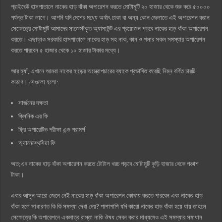
প্রাইভেট হাসপাতালে নাকের হাড় বাঁকা অপারেশন করতে মোটামুটি ২০ হাজার থেকে শুরু করে ৫০০০০
পর্যন্ত টাকা লাগে। আপনি যদি দেশের মধ্যে অর্থাৎ ঢাকা বা অন্য কোন জেলাতে এই অপারেশন করান
সেক্ষেত্রে মোটামুটি আমাদের সাজেস্টকৃত অ্যামাউন্ট এর প্রয়োজন পড়বে নাকের হাড় বাঁকা অপারেশন
করতে। এছাড়াও সরকারি হাসপাতালে নাকের হাড় সহ নাক, কান ও গলার সকল সমস্যার অপারেশন
করতে পারবেন ৫ হাজার থেকে ১০ হাজার টাকার মধ্যে।
আর হ্যাঁ, এখানে আমরা নাকের হাড়ের অস্ত্রোপচারের ব্যাকে প্রভাবিত করেছি নিম্ন বর্ণিত চারটি
কারণে। সেগুলো হলো:
সার্জনের দক্ষতা
ক্লিনিক এর ফি
ফ্রি অপারেটিভ পরীক্ষা এন্ড পরামর্শ
অ্যানেস্থেসিয়া ফি
অত;এব নাকের হাড় বাঁকা অপারেশন করতে টোটাল খরচ পড়বে মোটামুটি কুড়ি হাজার থেকে পঞ্চাশ
টাকা।
এবার আসুন আরো জেনে নেই নাকের হাড় বাঁকা অপারেশন কোথায় করতে পারবেন এবং নাকের হাড়
বাঁকা হলে সাধারণত কি কি সমস্যা দেখা দেয়? পাশাপাশি যদি কারো নাকের হাড় বাঁকা হয়ে যায় তাহলে
সেক্ষেত্রে কি অপারেশনে একমাত্র রাস্তা নাকি ঔষধ সেবন করার মাধ্যমেও এই সমস্যার সমাধান