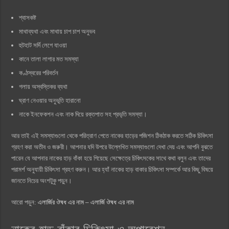
শ্বাসকষ্ট
মাথাব্যথা এবং মাথায় চাপ চাপ অনুভব
হুটহাট সর্দি লেগে যাওয়া
কানে তালা লাগার মত সমস্যা
কণ্ঠস্বরের পরিবর্তন
গলায় অস্বস্তিকর ব্যথা
ঘ্রাণ নেওয়ার অনুভূতি হারানো
নাকে ইনফেকশন এবং নাক দিয়ে রক্তপাত সহ প্রভৃতি সমস্যা।
আর তাই এই সমস্যাগুলো থেকে পরিত্রাণ পেতে নাকের হাড়ের পজিশন ঠিকঠাক করতে সঠিক চিকিৎসা
গ্রহণ করা অতীব ও জরুরী। আপনার যদি উপরে উল্লেখিত সমস্যাগুলো দেখা দেয় এবং আপনি বুঝতে
পারেন যে আপনার নাকের হাড় বাঁকা হয়ে গিয়েছে সেক্ষেত্রে চিকিৎসকের সাথে কথা বলুন এবং তাদের
পরামর্শ অনুযায়ী চিকিৎসা গ্রহণ করুন। আর হ্যাঁ নাকের হাড় বাকার চিকিৎসা সম্পর্কে আর কিছু বিষয়ে
জানতে নিচের অংশটুকু পড়ুন।
আরো পড়ুন:
এলার্জির ঔষধ এর নাম – এলার্জি ঔষধ এর নাম