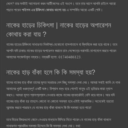
মেলে? তার সবটাই আলোচনা করব আর্টিকেলের এই অংশে। তবে তার আগে আপনি চাইলে আরো
পড়তে পারেন
পাইলস এর চিকিৎসা কোথায় ভালো হয়
এ সম্পর্কিত আরো একটি পোষ্ট।
নাকের হাড়ের চিকিৎসা | নাকের হাড়ের অপারেশন
কোথায় করা যায় ?
নাকের হাড়ের চিকিৎসা সাধারণত নিকটস্থ যেকোনো হাসপাতালে বা ক্লিনিকে করা হয়ে থাকে। তবে
আপনি যদি ঢাকায় নাকের হাড়ের অপারেশন করাতে চান সেক্ষেত্রে সরাসরি যোগাযোগ করতে পারেন
আমাদের সাজেস্টকৃত নম্বরে। নম্বরটি হলো: 01740486123.
নাকের হাড় বাঁকা হলে কি কি সমস্যা হয়?
যাদের নাকের হাড় বাঁকা তাদের মূলত সচরাচর বেশ কিছু সমস্যা দেখা দেয়। আমরা সবাই জানি যে নাক
আমাদের খুবই গুরুত্বপূর্ণ একটি অঙ্গ। নিশ্বাস বন্ধ হয়ে গেলেই মানুষ এই দুনিয়ার মায়া ত্যাগ
করবে। আমরা মূলত শ্বাসপ্রশ্বাস নেওয়ার কাজে নাকের ব্যবহারটাই বেশি করে থাকে। আর যদি
নাকের হাড় বাঁকা হয় তাহলে কোনো না কোনো সমস্যা হবে এটাই স্বাভাবিক। অনেকেই হয়তো
আন্দাজ করতে পারছেন যে নাকের হাড় বাঁকা থাকলে কি কি সমস্যা হতে পারে!
তবে নিচের বিষয়গুলো জেনে নেওয়ার মাধ্যমে মিলিয়ে নিতে পারেন যে নাকের হাড় বাঁকা থাকলে
সাধারণত প্রাথমিক সমস্যা হিসেবে কি কি সমস্যা দেখা দেয়। যথা: