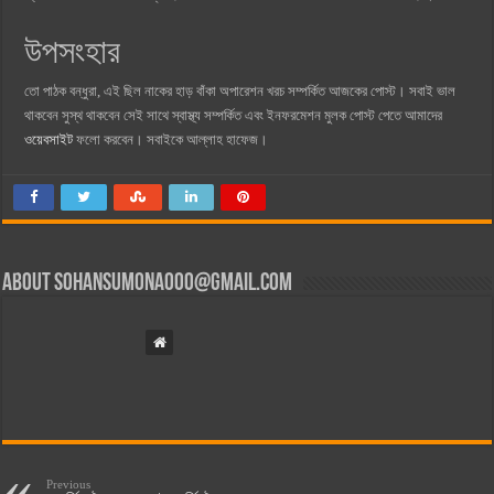
উপসংহার
তো পাঠক বন্ধুরা, এই ছিল নাকের হাড় বাঁকা অপারেশন খরচ সম্পর্কিত আজকের পোস্ট। সবাই ভাল
থাকবেন সুস্থ থাকবেন সেই সাথে স্বাস্থ্য সম্পর্কিত এবং ইনফরমেশন মুলক পোস্ট পেতে আমাদের
ওয়েবসাইট
ফলো করবেন। সবাইকে আল্লাহ হাফেজ।
About
sohansumona000@gmail.com
Previous