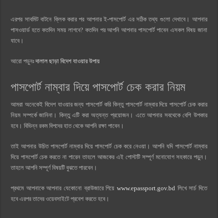
এরপর সাবমিট বাটনে ক্লিক করার পর আপনার ই-পাসপোর্ট এর সঠিক তথ্য গুলো দেখাবে। আপনার
পাসওয়ার্ড হতে কতদিন সময় লাগবে? কতদিন পর আপনি আপনার পাসপোর্ট পাবেন এসকল বিষয় জানা
যাবে।
আরো পড়ুনঃ
দালাল ছাড়া বিদেশ যাওয়ার উপায়
পাসপোর্ট নাম্বার দিয়ে পাসপোর্ট চেক করার নিয়ম
আমরা অনেকেই বিদেশ যাওয়ার জন্য পাসপোর্ট করি কিন্তু পাসপোর্ট নাম্বার দিয়ে পাসপোর্ট চেক করার
নিয়ম সম্পর্কে জানিনা। কিন্তু এটি করা অত্যন্ত প্রয়োজন। এতে আপনার সবথেকে বেশি উপকার
হবে। বিভিন্ন রকম বিপদের হাত থেকে আপনি রক্ষা পাবেন।
তাই আপনার উচিত পাসপোর্ট নাম্বার দিয়ে পাসপোর্ট চেক করে নেওয়া। আপনি যদি পাসপোর্ট নাম্বার
দিয়ে পাসপোর্ট চেক করতে না পারেন তাহলে আজকের এই পোস্টটি সম্পূর্ণ মনোযোগ সহকারে পড়ুন।
তাহলে আপনি সম্পূর্ণ বিষয়টি বুঝতে পারবেন।
প্রথমে আপনাকে আপনার যেকোনো ব্রাউজারে গিয়ে
www.epassport.gov.bd
লিখে সার্চ দিতে
হবে এরপর তাদের ওয়েবসাইটে প্রবেশ করতে হবে।