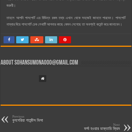
জরুরী।
তাহলে আপনি পাসপোর্ট এর বিভিন্ন রকম তথ্য এখান থেকে সহজেই জানতে পারবেন। পাসপোর্ট
নাম্বার দিয়ে পাসপোর্ট চেক লেখাটি আপনার কাছে কেমন লেগেছে তা অবশ্যই কমেন্ট করে জানাবেন।
About
sohansumona000@gmail.com
Previous
বুলগেরিয়া গার্মেন্টস ভিসা
Next
ফর্সা হওয়ার ডাক্তারি ক্রিম