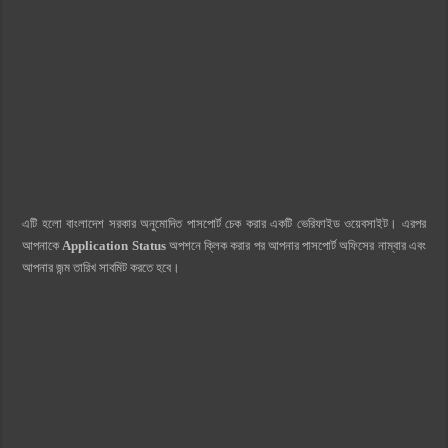
এটি হলো বাংলাদেশ সরকার অনুমোদিত পাসপোর্ট চেক করার একটি ভেরিফাইড ওয়েবসাইট। এরপর
আপনাকে
Application Status
অপশনে ক্লিক করার পর আপনার পাসপোর্ট অফিসের নাম্বার এবং
আপনার জন্ম তারিখ সাবমিট করতে হবে।