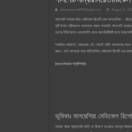
পাসপোর্ট নাম্বার দিয়ে মেডিকেল 
সুপারক্রিট সিমেন্ট দাম ২০২৫
sohansumona000@gmail.com
August 11, 20
জুডিশিয়াল ম্যাজিস্ট্রেট কি? জুডিশিয়াল
পাসপোর্ট নাম্বার দিয়ে মেডিকেল রিপোর্ট চেক মালয়েশিয়া –
ওয়ালটন মোবাইল কিস্তিতে কেনার নিয
দুটি উপায় সঠিকভাবে অবলম্বন করলে সহজেই পাসপোর্ট নাম্বার
ওয়ালটন টিভি কিস্তিতে কেনার নিয়ম ২
দেশের ইমিগ্রেশন ওয়েবসাইট থেকে আর দ্বিতীয়টি হলো ডায়াগনস্
গ্রামে লাভজনক ব্যবসা ২০২৫ ও গ্রামে
সম্মানিত পাঠকগণ, আজকের এই পোস্টে আমি আপনাদের সাথে পাসপ
জেনে নিন, বর্তমানে মোবাইল ঘড়ি দাম
করব। তাই আপনারা যারা মালিয়েশিয়া মেডিকেল রিপোর্ট চেক করাত
(toc) #title=(সুচিপত্র)
ভূমিকাঃ মালয়েশিয়া মেডিকেল রিপো
আমরা প্রায় প্রত্যকেই জানি যে বিদেশে যাওয়ার ক্ষেত্রে আমাদ