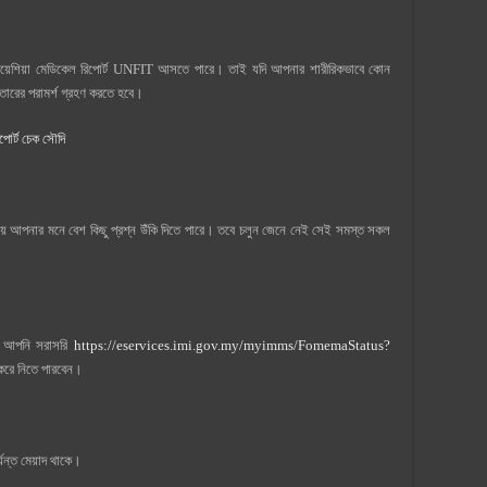
লয়েশিয়া মেডিকেল রিপোর্ট UNFIT আসতে পারে। তাই যদি আপনার শারীরিকভাবে কোন
তারের পরামর্শ গ্রহণ করতে হবে।
োর্ট চেক সৌদি
 বিষয়ে আপনার মনে বেশ কিছু প্রশ্ন উঁকি দিতে পারে। তবে চলুন জেনে নেই সেই সমস্ত সকল
বে আপনি সরাসরি
https://eservices.imi.gov.my/myimms/FomemaStatus?
করে নিতে পারবেন।
র্যন্ত মেয়াদ থাকে।