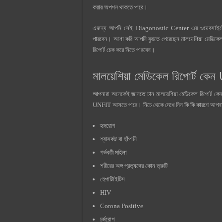
করার অপশন থাকতে পারে।
এজন্য আপনি সেই Diagonostic Center এর ওয়েবসাইটে
পারবেন। আশা করি আপনি বুঝতে পেরেছেন মালয়েশিয়া মেডিকেল রি
রিপোর্ট চেক করে নিতে পারবেন।
মালয়েশিয়া মেডিকেল রিপোর্ট কে
আপনারা অনেকেই জানতে চান মালয়েশিয়া মেডিকেল রিপোর্ট কেন
UNFIT আসতে পারে। নিচে থেকে দেখে নিন কি কি কারণে আপনা
হৃদরোগ
শ্বাসকষ্ট বা হাঁপানি
গর্ভবতী মহিলা
শরীরের অঙ্গ প্রত্যঙ্গের কোন ত্রুটি
হেপাটািইটিস
HIV
Corona Positive
চর্মরোগ