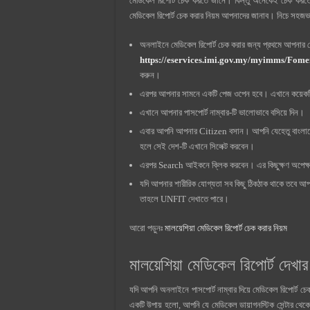
মেডিকেল রিপোর্ট চেক করতে জানে। কিন্তু অনেকেই চেক করত
মেডিকেল রিপোর্ট চেক করার নিয়ম আপনাদের জানাব। নিচে সহজ
অনলাইনে মেডিকেল রিপোর্ট চেক করার জন্য প্রথমে আপনার 
https://eservices.imi.gov.my/myimms/Fom
করুন।
এরপর আপনার সামনে একটি পেজ ওপেন হবে। এখানে কয়েকটি 
এখানে আপনার পাসপোর্ট নাম্বার-টি ভালোভাবে বসিয়ে দিন।
এবার আপনি আপনার Citizen বসান। আপনি যেহেতু বাংলাদ
হলে সেই দেশ-টি এখানে সিলেক্ট করবেন।
এরপর Search আইকনে ক্লিক করবেন। এর কিছুক্ষণ অপেক্ষ
যদি আপনার শারীরিক যোগ্যতা সব কিছু ঠিকঠাক থাকে তবে আপন
তাহলে UNFIT দেখাতে পারে।
আরো পড়ুনঃ
মালয়েশিয়া মেডিকেল রিপোর্ট চেক করার নিয়ম
মালয়েশিয়া মেডিকেল রিপোর্ট দেখার 
যদি আপনি অনলাইনে পাসপোর্ট নাম্বার দিয়ে মেডিকেল রিপোর্ট চে
একটি উপায় হলো, আপনি যে মেডিকেল ডায়াগনস্টিক সেন্টার থেকে