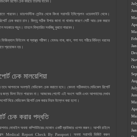
ডিকেল রিপোর্ট চেক করিয়ে তারপর যাবেন।
Jul
Jun
াতে পারবেন। ডায়গনস্টিক সেন্টার থেকে কিংবা সরাসরি ইমিগ্রেশন ওয়েবসাইট থেকে।
Ma
রিপোর্ট চেক করতে চান। কিন্তু সঠিক উপায় জানা না থাকার কারণে সেটি আর চেক করতে
Apr
গ সহকারে পড়ুন। তাহলে বিস্তারিত সবকিছু বুঝতে পারবেন।
Ma
Feb
র ফিজিক্যাল ফিটনেস বা স্বাস্থ্য পরীক্ষা। যেমনঃ নাক, কান, গলা সহ শরীরে বিভিন্ন ধরনের
Jan
া পেতে প্রয়োজন হয়।
De
No
Oct
Sep
পোর্ট চেক মালয়েশিয়া
Au
চান তবে আপনাকে অবশ্যই মেডিকেল চেক করাতে হবে। কেননা সঠিকভাবে মেডিকেল রিপোর্ট
Jul
য়ার জন্য ভিসা নিতে পারবেন না। আজকের পোস্টে এই অংশে আমি এখন আপনাদের দেখাব
Jun
 পাসপোর্ট দিয়ে মেডিকেল রিপোর্ট চেক করার নিয়ম উল্লেখ করা হলো।
Ma
Apr
র্ট চেক করার পদ্ধতি
Ma
Feb
রথমে আপনার মোবাইল অথবা কম্পিউটারের যেকোন একটি ব্রাউজার ওপেন করুন। আপনি চাইলে
Jan
চ বক্সে Medical Report Check By Passport। অথবা সরাসরি ভিজিট করুন