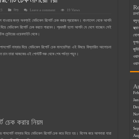
রিপোর্ট চেক মালয়েশিয়া
Re
23
বিশ্ব
Leave a comment
19 Views
 ম্যাজিস্ট্রেট এর সুযোগ সুবিধা
ঢালা
 বিদেশে যাওয়ার জন্য অবশ্যই মেডিকেল রিপোর্ট চেক করার প্রয়োজন। বাংলাদেশ থেকে আপনি
বসুন
়ম ২০২৫
 দিয়ে মেডিকেল রিপোর্ট চেক করতে পারবেন। প্রথমটি হলো আপনি যে দেশে যাচ্ছেন সেই
স্ক্
০২৫
টিক সেন্টারের ওয়েবসাইট থেকে।
হোলস
সুপা
র বাজারে ব্যবসার আইডিয়া
োর্ট নাম্বার দিয়ে মেডিকেল রিপোর্ট চেক মালয়েশিয়া এই বিষয়ে বিস্তারিত আলোচনা
জুডি
 কত ২০২৫
ে চান তারা আজকের এই পোস্টটি শুরু থেকে শেষ পর্যন্ত পড়ুন।
ওয়া
ওয়া
Ar
Feb
Jan
De
No
র্ট চেক করার নিয়ম
Oct
Sep
ের পাসপোর্ট নাম্বার দিয়ে মেডিকেল রিপোর্ট চেক করে নিতে হয়। বিশেষ করে আপনারা যারা
Au