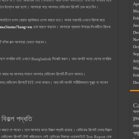
ে জানে না। তাই আজকের এই পোস্টটিতে আমি এখন অনলাইনে পাসপোর্ট নাম্বার দিয়ে
Apr
ভাবে উল্লেখ করা হলো। আপনারা পড়ে আপনার মেডিকেল রিপোর্ট চেক করে নিন।
Ma
Feb
মোবাইলে গুগল ক্রোম ব্রাউজার ওপেন করতে হবে। অথবা সরাসরি এখানে ক্লিক করে
Jan
emaStatus?lang=en
চেক করতে পারবেন। আপনারা প্রথমত উপরের লিংকটিতে ক্লিক
De
No
ফাঁকা বক্স আপনারা দেখতে পারবেন।
Oct
Sep
েশে নাগরিক তাই এখানে Bangladesh সিলেক্ট করুন। আর আপনি অন্য দেশের নাগরিক
Jul
Ma
া করার পর আপনার সামনে আপনার মেডিকেল রিপোর্ট-টি চলে আসবে।
Feb
ার মেডিকেল রিপোর্টে FIT লেখা থাকবে। আর যদি আপনি শারীরিকভাবে সুস্থ্য না থাকেন
De
Ca
অনল
বিকল্প পদ্ধতি
ইন্ট
তথ্য
ক করতে না পারেন। তবে আপনার জন্য বিকল্প পদ্ধতি রয়েছে। মেডিকের রিপোর্ট দেখার বিকল্প
প্রযু
 মেডিকেল রিপোর্ট টেস্ট করিয়েছেব সেই সেন্টারের নিজস্ব ওয়েবসাইটে Test Report চেক