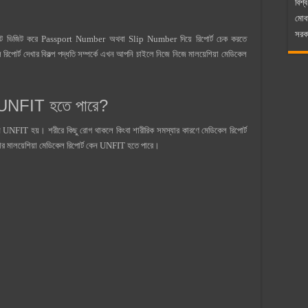
বিশ্ব
মোব
সরকা
 ভিজিট করে Passport Number অথবা Slip Number দিয়ে রিপোর্ট চেক করতে
পোর্ট দেখার বিকল্প পদ্ধতি সম্পর্কে এখন আপনি চাইলে নিজে নিজে মালয়েশিয়া মেডিকেল
ন UNFIT হতে পারে?
 UNFIT হয়। শরীরে কিছু রোগ থাকলে কিংবা শারীরিক সমস্যার কারণে মেডিকেল রিপোর্ট
র মালয়েশিয়া মেডিকেল রিপোর্ট কেন UNFIT হতে পারে।