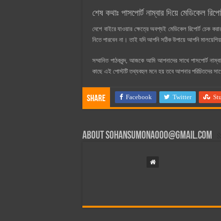
শেষ কথাঃ পাসপোর্ট নাম্বার দিয়ে মেডিকেল রিপোর্
দেশে বাইরে যাওয়ার ক্ষেত্রে অবশ্যই মেডিকেল রিপোর্ট চেক ক
নিতে পারবেন না। তাই যদি আপনি সঠিক উপায়ে আপনি মালয়েশিয়া 
সম্মানিত পাঠকবৃন্দ, আজকে আমি আপনাদের সাথে পাসপোর্ট নাম্ব
কাছে এই পোস্টটি তথ্যবহুল মনে হয় তবে আপনার পরিচিতদের স
Facebook
Twitter
St
Share
About
sohansumona000@gmail.com