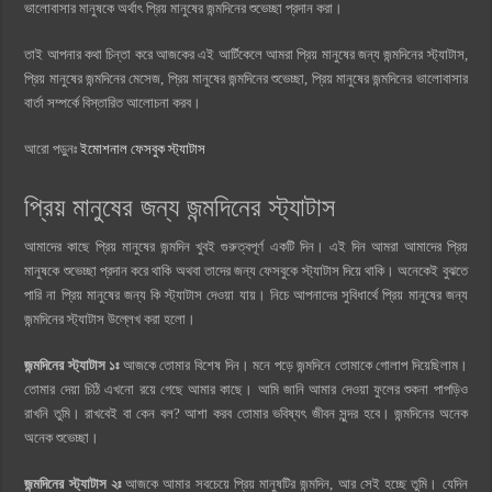
ভালোবাসার মানুষকে অর্থাৎ প্রিয় মানুষের জন্মদিনের শুভেচ্ছা প্রদান করা।
তাই আপনার কথা চিন্তা করে আজকের এই আর্টিকেলে আমরা প্রিয় মানুষের জন্য জন্মদিনের স্ট্যাটাস,
প্রিয় মানুষের জন্মদিনের মেসেজ, প্রিয় মানুষের জন্মদিনের শুভেচ্ছা, প্রিয় মানুষের জন্মদিনের ভালোবাসার
বার্তা সম্পর্কে বিস্তারিত আলোচনা করব।
আরো পড়ুনঃ
ইমোশনাল ফেসবুক স্ট্যাটাস
প্রিয় মানুষের জন্য জন্মদিনের স্ট্যাটাস
আমাদের কাছে প্রিয় মানুষের জন্মদিন খুবই গুরুত্বপূর্ণ একটি দিন। এই দিন আমরা আমাদের প্রিয়
মানুষকে শুভেচ্ছা প্রদান করে থাকি অথবা তাদের জন্য ফেসবুকে স্ট্যাটাস দিয়ে থাকি। অনেকেই বুঝতে
পারি না প্রিয় মানুষের জন্য কি স্ট্যাটাস দেওয়া যায়। নিচে আপনাদের সুবিধার্থে প্রিয় মানুষের জন্য
জন্মদিনের স্ট্যাটাস উল্লেখ করা হলো।
জন্মদিনের স্ট্যাটাস ১ঃ
আজকে তোমার বিশেষ দিন। মনে পড়ে জন্মদিনে তোমাকে গোলাপ দিয়েছিলাম।
তোমার দেয়া চিঠি এখনো রয়ে গেছে আমার কাছে। আমি জানি আমার দেওয়া ফুলের শুকনা পাপড়িও
রাখনি তুমি। রাখবেই বা কেন বল? আশা করব তোমার ভবিষ্যৎ জীবন সুন্দর হবে। জন্মদিনের অনেক
অনেক শুভেচ্ছা।
জন্মদিনের স্ট্যাটাস ২ঃ
আজকে আমার সবচেয়ে প্রিয় মানুষটির জন্মদিন, আর সেই হচ্ছে তুমি। যেদিন