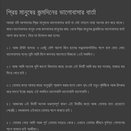
প্রিয় মানুষের জন্মদিনের ভালোবাসার বার্তা
আমরা যদি আপনাদের প্রিয় মানুষকে ভালোবাসার বার্তা না দেই তাহলে তারা অনেক রাগ করে থাকে।
কারণ ভালোবাসার মানুষ ওপর ভালবাসার মানুষের কাছ থেকে প্রিয় মানুষের জন্মদিনের ভালোবাসার বার্তা
আশা করে থাকে। নিচে তা উল্লেখ করা হলোঃ
১। আজ চাঁদটা বলেছে ও একটু বেশি আলো দিবে ছাদের সন্ধ্যামালতিটার পাশে বসে মোহ মোহ
ভালোবাসার গন্ধে তুমি আমি মিলে জসনার আলোতে ভিজবো।এই শুভদিনে।
২। আজ আমি অনেক খুশি জানো বিধাতার কাছে চাওয়া এই দিনটি আমি বার বার শতবার, হাজার বার
ফিরে পেতে চাই।
৩। তোমার জন্য আমার কাছে অনুভূতি প্রকাশ করার মতো কোন শব্দ নেই তবুও পৃথিবীকে আজ চিৎকার
করে বলতে ইচ্ছে করছে এই শুভদিনে ভালোবাসি ভালোবাসি ভালোবাসি।
৪। আজকের এই দিনটি অনেক গুরুত্বপূর্ণ কারণ এই দিনটির জন্য আজ তোমার হাত ছোয়াতে
পেরেছি। শুভকামনা এইভাবে তোমার পাশে থাকতে চাই।
৫। তোমায় পেয়ে আমি আজ পূর্ণ তোমার সহচরে থেকে। এভাবে তোমার জীবনে ফুটন্ত গোলাপের
পাশে থাকতে চাই আজীবন।