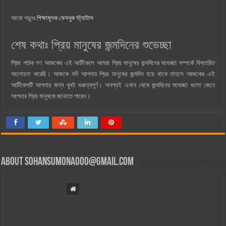
আরো পড়ুনঃ
শিক্ষামূলক ফেসবুক স্ট্যাটাস
শেষ কথাঃ প্রিয় মানুষের জন্মদিনের শুভেচ্ছা
প্রিয় পাঠক গণ আজকের এই আর্টিকেলে আমরা প্রিয় মানুষের জন্মদিনের শুভেচ্ছা সম্পর্কে বিস্তারিত
আলোচনা করেছি। আজকে যদি আপনার প্রিয় মানুষের জন্মদিন হয়ে থাকে তাহলে আজকের এই
আর্টিকেলটি আপনার জন্য খুবই গুরুত্বপূর্ণ। অবশ্যই এখান থেকে জন্মদিনের শুভেচ্ছা গুলো জেনে
আপনার প্রিয় মানুষকে জানাতে পারেন।
About
sohansumona000@gmail.com