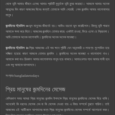
থেকে তুমি আমার জীবনে এসেছ আমার প্রতিটি মুহূর্তকে তুমি সুন্দর করেছো। আজকে আমার অনেক
আনন্দের দিন কারণ আজকের দিনের জন্যই তোমাকে আমি পেয়েছি ।শুভ জন্মদিন আমার ভালোবাসার
মানুষ।
জন্মদিনের স্ট্যাটাস ৩ঃ
ভুল মানুষের জীবনেই হয়। আমিও হয়তো ভুল করেছিলাম। কিন্তু তুমি পারতে
আমাকে ক্ষমা করে দিতে। আজকের জন্মদিনে তোমার কাছে একটাই চাওয়া, ফিরে এসো হে প্রিয়তমা।
আমি তোমাকে অনেক ভালোবাসি। জন্মদিনের অনেক অনেক শুভেচ্ছা।
জন্মদিনের স্ট্যাটাস ৪ঃ
প্রিয় আজকের এই শুভ ক্ষনে পৃথিবী যেন আনন্দময়ী ও লাবণ্যে সুশোভিত হয়ে
সজ্জিত হয়েছে কারণ আজকে তোমার জন্মদিন । জন্মদিনের অনেক শুভেচ্ছা ও ভালোবাসা নাও।
আমাকে কথা দাও চিরকাল আমার ভালোবাসার মানুষ হয়ে থাকবে। আমার চলার পথে আমার সাথী হবে
এবং শুধু আমাকে ভালবাসবে।
সংগ্রহঃ bangladatetodays
প্রিয় মানুষের জন্মদিনের মেসেজ
বেশিরভাগ সময় আমরা প্রিয় মানুষের জন্মদিন উপলক্ষে প্রিয় মানুষের জন্মদিনের মেসেজ দিয়ে থাকি।
অনেকেই কি ধরনের মেসেজ দেব বা কি মেসেজ দেওয়া যায় এ বিষয় সম্পর্কে বুঝতে পারিনা। তাই
আজকের এই আর্টিকেলে আপনাদের জন্য প্রিয় মানুষের জন্মদিনের মেসেজ সম্পর্কে আলোচনা করব।