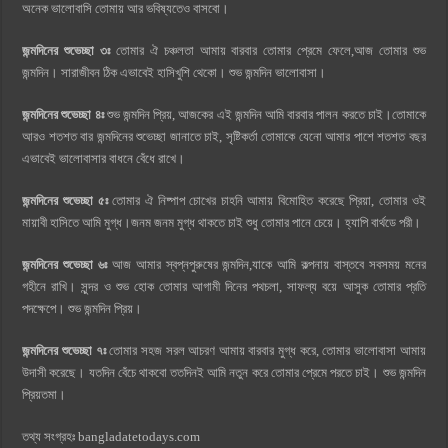
অনেক ভালোবাসি তোমায় আর ভবিষ্যতেও বাসবো।
জন্মদিনের শুভেচ্ছা ৩ঃ
তোমার ঐ চঞ্চলতা আমায় বারবার তোমার প্রেমে ফেলে,আজ তোমার শুভ
জন্মদিন। সারাজীবন ঠিক এভাবেই হাসিখুশি থেকো। শুভ জন্মদিন ভালোবাসা।
জন্মদিনের শুভেচ্ছা ৪ঃ
শুভ জন্মদিন প্রিয়, আজকের এই জন্মদিন আমি বারবার পালন করতে চাই।তোমাকে
আরও শতশত বার জন্মদিনের শুভেচ্ছা জানাতে চাই, সৃষ্টিকর্তা তোমাকে যেনো আমার পাশে শতশত বছর
এভাবেই ভালোবাসার বাধনে বেঁধে রাখে।
জন্মদিনের শুভেচ্ছা ৫ঃ
তোমার ঐ নিষ্পাপ চোখের চাহনি আমায় বিমোহিত করেছে প্রিয়া, তোমার ওই
মায়াবী হাসিতে আমি মুগ্ধ।জনম জনম মুগ্ধ থাকতে চাই শুধু তোমার পানে চেয়ে। হ্যাপি বার্থডে পরী।
জন্মদিনের শুভেচ্ছা ৬ঃ
আজ আমার স্বপ্নপুরুষের জন্মদিন,যাকে আমি কল্পনায় বাস্তবে সবসময় মনের
গহীনে রাখি। সুন্দর ও শুভ হোক তোমার আগামী দিনের পথচলা, সাফল্য বয়ে আসুক তোমার প্রতি
পদক্ষেপে। শুভ জন্মদিন প্রিয়।
জন্মদিনের শুভেচ্ছা ৭ঃ
তোমার সহজ সরল আচরণ আমায় বারবার মুগ্ধ করে, তোমার ভালোবাসা আমায়
উদাসী করেছে। যতদিন বেঁচে থাকবো ততদিনই আমি নতুন করে তোমার প্রেমে পরতে চাই। শুভ জন্মদিন
প্রিয়তমা।
তথ্য সংগ্রহঃ bangladatetodays.com