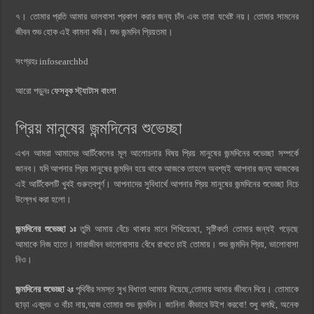
৭। তোমার প্রতি আমার ভালবাসা প্রকাশ করার জন্য চাঁদ এবং তারা যথেষ্ট নয়। তোমার সামনের
জীবন শুভ হোক এই কামনা করি। শুভ জন্মদিন প্রিয়তমা।
সংগ্রহঃ infosearchbd
আরো পড়ুনঃ
ফেসবুক স্ট্যাটাস বাংলা
প্রিয় মানুষের জন্মদিনের শুভেচ্ছা
এখন আমরা আমাদের আর্টিকেলের মূল আলোচনার বিষয় প্রিয় মানুষের জন্মদিনের শুভেচ্ছা সম্পর্কে
জানব। যদি আপনার প্রিয় মানুষের জন্মদিন হয়ে থাকে আজকে তাহলে অবশ্যই আপনার জন্য আজকের
এই আর্টিকেলটি খুবই গুরুত্বপূর্ণ। আপনাদের সুবিধার্থে আপনার প্রিয় মানুষের জন্মদিনের শুভেচ্ছা নিচে
উল্লেখ করা হলো।
জন্মদিনের শুভেচ্ছা ১ঃ
তুমি আমায় বেঁচে থাকার মানে শিখিয়েছো, সৃষ্টিকর্তা তোমার জন্যই গড়েছে
আমাকে নিজ হাতে। সারাজীবন ভালোবাসায় বেঁধে রাখতে চাই তোমায়। শুভ জন্মদিন প্রিয়, ভালোবাসা
নিও।
জন্মদিনের শুভেচ্ছা ২ঃ
পৃথিবীর সমস্ত সুখ বিধাতা আমায় দিয়েছে,তোমায় আমার জীবনে দিয়ে। তোমাকে
ছাড়া একদন্ড ও বাঁচা দায়,আজ তোমার শুভ জন্মদিন। জানিনা কীভাবে উইশ করবো! শুধু বলছি, অনেক