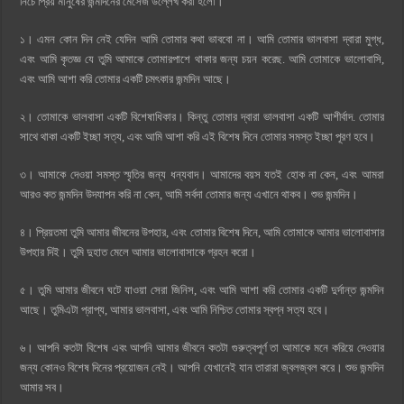
নিচে প্রিয় মানুষের জন্মদিনের মেসেজ উল্লেখ করা হলো।
১। এমন কোন দিন নেই যেদিন আমি তোমার কথা ভাববো না। আমি তোমার ভালবাসা দ্বারা মুগ্ধ,
এবং আমি কৃতজ্ঞ যে তুমি আমাকে তোমারপাশে থাকার জন্য চয়ন করেছ. আমি তোমাকে ভালোবাসি,
এবং আমি আশা করি তোমার একটি চমৎকার জন্মদিন আছে।
২। তোমাকে ভালবাসা একটি বিশেষাধিকার। কিন্তু তোমার দ্বারা ভালবাসা একটি আশীর্বাদ. তোমার
সাথে থাকা একটি ইচ্ছা সত্য, এবং আমি আশা করি এই বিশেষ দিনে তোমার সমস্ত ইচ্ছা পূরণ হবে।
৩। আমাকে দেওয়া সমস্ত স্মৃতির জন্য ধন্যবাদ। আমাদের বয়স যতই হোক না কেন, এবং আমরা
আরও কত জন্মদিন উদযাপন করি না কেন, আমি সর্বদা তোমার জন্য এখানে থাকব। শুভ জন্মদিন।
৪। প্রিয়তমা তুমি আমার জীবনের উপহার, এবং তোমার বিশেষ দিনে, আমি তোমাকে আমার ভালোবাসার
উপহার দিই। তুমি দুহাত মেলে আমার ভালোবাসাকে গ্রহন করো।
৫। তুমি আমার জীবনে ঘটে যাওয়া সেরা জিনিস, এবং আমি আশা করি তোমার একটি দুর্দান্ত জন্মদিন
আছে। তুমিএটা প্রাপ্য, আমার ভালবাসা, এবং আমি নিশ্চিত তোমার স্বপ্ন সত্য হবে।
৬। আপনি কতটা বিশেষ এবং আপনি আমার জীবনে কতটা গুরুত্বপূর্ণ তা আমাকে মনে করিয়ে দেওয়ার
জন্য কোনও বিশেষ দিনের প্রয়োজন নেই। আপনি যেখানেই যান তারারা জ্বলজ্বল করে। শুভ জন্মদিন
আমার সব।