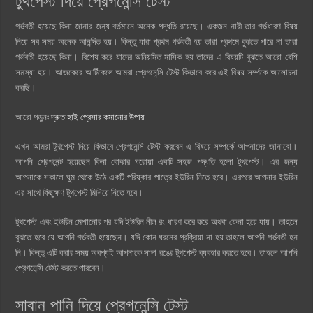
টুথপেস্ট দিয়ে প্রেগনেন্সি টেস্ট
গর্ভবতী হয়েছে কিনা জানার জন্য বর্তমানে অনেক পদ্ধতি রয়েছে। একজন নারী তার গর্ভধারণ বিষয়
নিয়ে সব সময় অনেক আনন্দিত হয়। কিন্তু যারা প্রথম গর্ভবতী হয় তারা প্রথমে বুঝতে পারে না তারা
গর্ভবতী হয়েছে কিনা। বিশেষ করে যাদের অনিয়মিত মাসিক হয় তাদের এ বিষয়টি বুঝতে আরো বেশি
সমস্যা হয়। আজকেরে আর্টিকেলে আমরা প্রেগনেন্সি টেস্ট কিভাবে করে এই বিষয় সর্ম্পকে আলোচনা
করছি।
আরো পড়ুনঃ
দ্রুত হাই প্রেসার কমানোর উপায়
এখন আমরা টুথপেস্ট দিয়ে কিভাবে প্রেগনেন্সি টেস্ট করবেন এ বিষয়ে সম্পর্কে আপনাদের জানাবো।
আপনি প্রেগনেন্ট হয়েছেন কিনা বোঝার ঘরোয়া একটি সহজ পদ্ধতি হলো টুথপেস্ট। এর জন্য
আপনাকে সকালে ঘুম থেকে উঠে একটি পরিষ্কার পাত্রে ইউরিন নিতে হবে। এরপরে আপনার ইউরিন
এর সাথে কিছুক্ষণ টুথপেস্ট মিশিয়ে নিতে হবে।
টুথপেস্ট এবং ইউরিন মেশানোর পর যদি ইউরিন নীল রং ধারণ করে করে অথবা ফেনা হয়ে যায়। তাহলে
বুঝতে হবে যে আপনি গর্ভবতী হয়েছেন। যদি কোন ধরনের প্রক্রিয়া না হয় তাহলে আপনি গর্ভবতী হন
নি। কিন্তু এটি করার সময় অবশ্যই আপনাকে সাদা রঙের টুথপেস্ট ব্যবহার করতে হবে। তাহলে আপনি
প্রেগনেন্সি টেস্ট করতে পারবেন।
সাবান পানি দিয়ে প্রেগনেন্সি টেস্ট