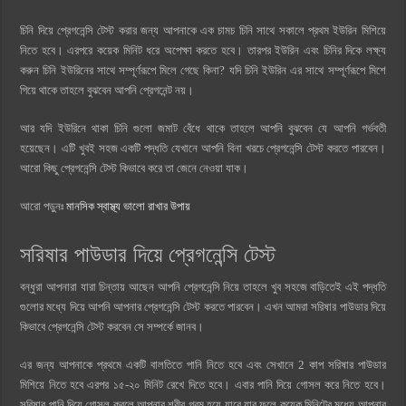
চিনি দিয়ে প্রেগনেন্সি টেস্ট করার জন্য আপনাকে এক চামচ চিনি সাথে সকালে প্রথম ইউরিন মিশিয়ে
নিতে হবে। এরপরে কয়েক মিনিট ধরে অপেক্ষা করতে হবে। তারপর ইউরিন এবং চিনির দিকে লক্ষ্য
করুন চিনি ইউরিনের সাথে সম্পূর্ণরূপে মিলে গেছে কিনা? যদি চিনি ইউরিন এর সাথে সম্পূর্ণরূপে মিশে
গিয়ে থাকে তাহলে বুঝবেন আপনি প্রেগনেন্ট নয়।
আর যদি ইউরিনে থাকা চিনি গুলো জমাট বেঁধে থাকে তাহলে আপনি বুঝবেন যে আপনি গর্ভবতী
হয়েছেন। এটি খুবই সহজ একটি পদ্ধতি যেখানে আপনি বিনা খরচে প্রেগনেন্সি টেস্ট করতে পারবেন।
আরো কিছু প্রেগনেন্সি টেস্ট কিভাবে করে তা জেনে নেওয়া যাক।
আরো পড়ুনঃ
মানসিক স্বাস্থ্য ভালো রাখার উপায়
সরিষার পাউডার দিয়ে প্রেগনেন্সি টেস্ট
বন্ধুরা আপনারা যারা চিন্তায় আছেন আপনি প্রেগনেন্সি নিয়ে তাহলে খুব সহজে বাড়িতেই এই পদ্ধতি
গুলোর মধ্যে দিয়ে আপনি আপনার প্রেগনেন্সি টেস্ট করতে পারবেন। এখন আমরা সরিষার পাউডার দিয়ে
কিভাবে প্রেগনেন্সি টেস্ট করবেন সে সম্পর্কে জানব।
এর জন্য আপনাকে প্রথমে একটি বালতিতে পানি নিতে হবে এবং সেখানে 2 কাপ সরিষার পাউডার
মিশিয়ে নিতে হবে এরপর ১৫-২০ মিনিট রেখে দিতে হবে। এবার পানি দিয়ে গোসল করে নিতে হবে।
সরিষার পানি দিয়ে গোসল করলে আপনার শরীর গরম হয়ে যাবে যার ফলে কয়েক মিনিটের মধ্যে আপনার