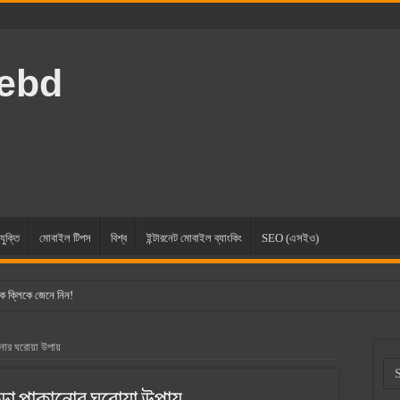
rebd
যুক্তি
মোবাইল টিপস
বিশ্ব
ইন্টারনেট মোবাইল ব্যাংকিং
SEO (এসইও)
ক ক্লিকে জেনে নিন!
োর ঘরোয়া উপায়