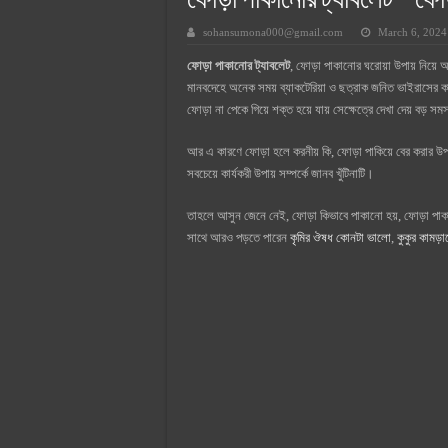
ফোড়া পাকানোর ট্যাবলেট – ফোড
সুপারক্রিট সিমেন্ট দাম ২০২৫
sohansumona000@gmail.com
March 6, 2024
জুডিশিয়াল ম্যাজিস্ট্রেট কি? জুডিশিয়াল
ফোড়া পাকানোর ট্যাবলেট
, ফোড়া পাকানোর ঘরোয়া উপায় নিয়
ওয়ালটন মোবাইল কিস্তিতে কেনার নিয
মানবদেহে অনেক সময় ব্যাকটেরিয়া ও ছত্রাক জনিত ভাইরাসের কারণ
ওয়ালটন টিভি কিস্তিতে কেনার নিয়ম ২
ফোড়া না পেকে গিয়ে শক্ত হয়ে যায় সেক্ষেত্রে দেখা দেয় বড় সম
গ্রামে লাভজনক ব্যবসা ২০২৫ ও গ্রামে
আর এ কারণে ফোড়া হলে করনীয় কি, ফোড়া পাকিয়ে বের করার উপ
জেনে নিন, বর্তমানে মোবাইল ঘড়ি দাম
সবচেয়ে কার্যকরী উপায় সম্পর্কে জানব খুঁটিনাটি।
তাহলে আসুন জেনে নেই, ফোড়া কিভাবে পাকানো হয়, ফোড়া পাকান
সাথে আরও পড়তে পারেন
কৃমির ঔষধ কোনটা ভালো
,
কুকুর কামড়া