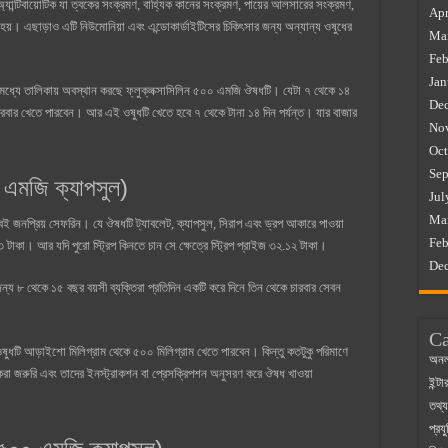
অ্যান্টিবায়োটিক যা ত্বকের সংক্রমণ, বাহ্যিক কানের সংক্রমণ, পায়ের আলসারের সংক্রমণ,
Apr
 হয়। এছাড়াও এটি নিউমোনিয়া এবং এন্ডোকার্ডাইটিসের চিকিৎসার জন্য অন্যান্য ওষুধের
Ma
Feb
Jan
িমধ্যে তালিকায় অবস্থান করছে ফ্লুক্লক্সাসিলিন ৫০০ এমজি ঔষধটি। যেটা ৭ থেকে ১৪
De
 চারবার খেতে পারবেন। আর এই ওষুধটি খেতে হবে ৭ থেকে টানা ১৪ দিন পর্যন্ত। যার বাজার
No
Oct
Sep
এমজি ক্যাপসুল)
Jul
Ma
বই জনপ্রিয় সেফরিন। যে ঔষধটি ট্যাবলেট, ক্যাপসুল, সিরাপ এবং ড্রপ আকারে পাওয়া
Feb
টাকা। আর যদি পুরো স্ট্রিপ কিনতে চান সে ক্ষেত্রে স্ট্রিপ প্রাইজ ৩২.১২ টাকা।
De
য ৮ থেকে ১৫ বছর বয়সী ব্যক্তিরা প্রতিদিন একটি করে দিনে তিন থেকে চারবার সেবন
Ca
ুধটি আড়াইশো মিলিগ্রাম থেকে ৫০০ মিলিগ্রাম খেতে পারবেন। কিন্তু কতটুকু পরিমাণে
অনল
 করা জরুরি এবং তাদের ইনস্ট্রাকশন বা প্রেসক্রিপশন অনুসরণ করে ঔষধ খাওয়া
ইন্ট
তথ্য
প্রযু