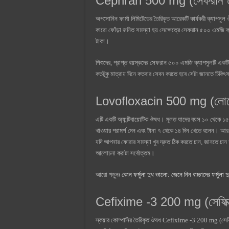
Cephran 500 mg (সেফরান ৫০
অপসোনিন ফার্মা লিমিটেডের তৈরিকৃত আরেকটি কার্যকরী ক্যাপসু
কারো ফোঁড়া জনিত সমস্যা হয় সেক্ষেত্রে সেফরান ৫০০ এমজি ক্য
টাকা।
শিশুদের, প্রাপ্ত বয়স্কদের সেফরান ৫০০ এমজি ক্যাপসুলটি একটি
কতটুকু মাত্রায় দিনে কতবার সেবন করতে হবে সেটা জানতে চিকি
Lovofloxacin 500 mg (লোভোফ
এটি একটি অ্যান্টিবায়োটিক ঔষধ। মূলত যাদের বয়স ১০ থেকে ১
খাওয়ার পরামর্শ দেন এবং টানা ৭ থেকে ১৪ দিন খেতে বলেন। আ
যদি আপনার ফোরার সমস্যা খুব দ্রুত ঠিক করতে চান, জানতে চান 
আলোচনা করাটা সর্বোত্তম।
আরো পড়ুনঃ
কোন ফর্মুলা দুধ ভালো: জেনে নিন বাচ্চাদের ফর্মুলা
Cefixime -3 200 mg (সেফিক্
স্কয়ার কোম্পানির তৈরিকৃত ঔষধ Cefixime -3 200 mg (সেফিক্