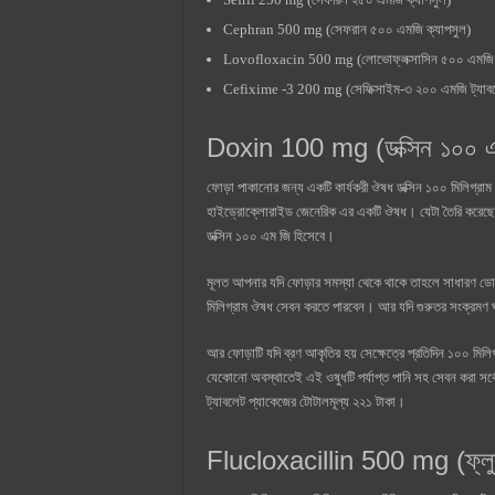
Cephran 500 mg (সেফরান ৫০০ এমজি ক্যাপসুল)
Lovofloxacin 500 mg (লোভোফ্লক্সাসিন ৫০০ এমজি ট
Cefixime -3 200 mg (সেফিক্সাইম-৩ ২০০ এমজি ট্যাব
Doxin 100 mg (ডক্সিন ১০০ এম
ফোড়া পাকানোর জন্য একটি কার্যকরী ঔষধ ডক্সিন ১০০ মিলিগ্রাম
হাইড্রোক্লোরাইড জেনেরিক এর একটি ঔষধ। যেটা তৈরি করেছে 
ডক্সিন ১০০ এম জি হিসেবে।
মূলত আপনার যদি ফোড়ার সমস্যা থেকে থাকে তাহলে সাধারণ ডোজ
মিলিগ্রাম ঔষধ সেবন করতে পারবেন। আর যদি গুরুতর সংক্রমণ ঘ
আর ফোড়াটি যদি ব্রণ আকৃতির হয় সেক্ষেত্রে প্রতিদিন ১০০ মিল
যেকোনো অবস্থাতেই এই ওষুধটি পর্যাপ্ত পানি সহ সেবন করা সর্ব
ট্যাবলেট প্যাকেজের টোটালমূল্য ২২১ টাকা।
Flucloxacillin 500 mg (ফ্লুক