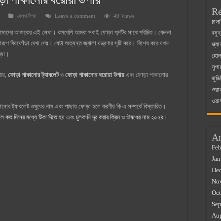
়া পাকানোর ঘরোয়া উপায়
Re
হেলথ টিপস
Leave a comment
49 Views
 ম্যাজিস্ট্রেট এর সুযোগ সুবিধা
ঢালা
ে আমাদের আজকের এই লেখা। কমবেশি আমরা সবাই ফোড়া শব্দটির সাথে পরিচিত। কেননা
বসুন
়ম ২০২৫
ে বিষফোঁড়া দেখা দেয়। যেটা অত্যন্ত জ্বালা যন্ত্রণার সৃষ্টি করে। বিশেষ করে যখন
স্ক্
০২৫
স্যা।
হোলস
সুপা
র বাজারে ব্যবসার আইডিয়া
ায়,
ফোড়া পাকানোর ট্যাবলেট
ও
ফোড়া পাকানোর ঘরোয়া উপায়
এবং ফোড়া পাকানোর
জুডি
 কত ২০২৫
ওয়া
ওয়া
োর ট্যাবলেট ওষুধের নাম এবং পাছায় ফোড়া হলে করণীয় কি এ সম্পর্কে বিস্তারিত।
লে কত দিনের মধ্যে টিকা দিতে হয়
এবং
চুলকানি দূর করার ক্রিম ও ঔষধের নাম ২০২৪
।
Ar
Feb
Jan
De
No
Oct
Sep
Au