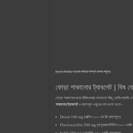
(toc) #title=(এক নজরে সম্পূর্ণ লেখা পড়ুন)
ফোড়া পাকানোর ট্যাবলেট | বিষ ফ
ফোড়া পাকানোর জন্য চিকিৎসকরা সাধারণত কিছু হোমিওপ্যাথি এবং
পাকানোর ট্যাবলেট
ও ক্যাপসুল ওষুধের নাম গুলো হলো–
Doxin 100 mg (ডক্সিন ১০০ এম জি ক্যাপসুল)
Flucloxacillin 500 mg (ফ্লুক্লক্সাসিলিন ৫০০ এমজি 
Sefril 250 mg (সেফরিল ২৫০ এমজি ক্যাপসুল)