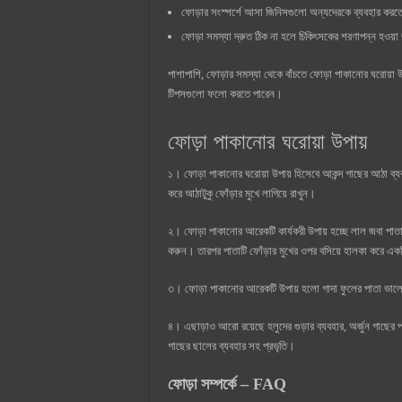
ফোড়ার সংস্পর্শে আসা জিনিসগুলো অন্যদেরকে ব্যবহার করত
ফোড়া সমস্যা দ্রুত ঠিক না হলে চিকিৎসকের শরণাপন্ন হওয়া 
পাশাপাশি, ফোড়ার সমস্যা থেকে বাঁচতে ফোড়া পাকানোর ঘরোয়া 
টিপসগুলো ফলো করতে পারেন।
ফোড়া পাকানোর ঘরোয়া উপায়
১। ফোড়া পাকানোর ঘরোয়া উপায় হিসেবে আকন্দ গাছের আঠা ব্
করে আঠাটুকু ফোঁড়ার মুখে লাগিয়ে রাখুন।
২। ফোড়া পাকানোর আরেকটি কার্যকরী উপায় হচ্ছে লাল জবা পাত
করুন। তারপর পাতাটি ফোঁড়ার মুখের ওপর বসিয়ে হালকা করে একটি
৩। ফোড়া পাকানোর আরেকটি উপায় হলো গাদা ফুলের পাতা ভালোভা
৪। এছাড়াও আরো রয়েছে হলুদের গুড়ার ব্যবহার, অর্জুন গাছের প
গাছের ছালের ব্যবহার সহ প্রভৃতি।
ফোড়া সম্পর্কে – FAQ