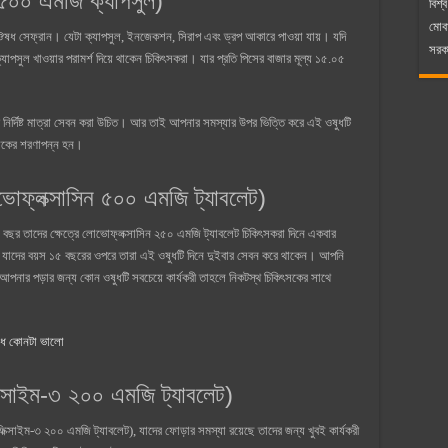
০ এমজি ক্যাপসুল)
বিশ্ব
মোব
ল ঔষধ সেফ্রান। যেটা ক্যাপসুল, ইনজেকশন, সিরাপ এবং ড্রপ আকারে পাওয়া যায়। যদি
সরকা
াপসুল খাওয়ার পরামর্শ দিয়ে থাকেন চিকিৎসকরা। যার প্রতি পিসের বাজার মূল্য ১৫.০৫
 নির্দিষ্ট মাত্রা সেবন করা উচিত। আর তাই আপনার সমস্যার উপর ভিত্তি করে এই ওষুধটি
ৎসকের শরণাপন্ন হন।
্লক্সাসিন ৫০০ এমজি ট্যাবলেট)
৫ বছর তাদের ক্ষেত্রে লোভোফ্লক্সাসিন ২৫০ এমজি ট্যাবলেট চিকিৎসকরা দিনে একবার
র যাদের বয়স ১৫ বছরের ওপরে তারা এই ওষুধটি দিনে দুইবার সেবন করে থাকেন। আপনি
আপনার পড়ার জন্য কোন ওষুধটি সবচেয়ে কার্যকরী তাহলে নিকটস্থ চিকিৎসকের সাথে
 দুধ কোনটা ভালো
সাইম-৩ ২০০ এমজি ট্যাবলেট)
সাইম-৩ ২০০ এমজি ট্যাবলেট), যাদের ফোড়ার সমস্যা রয়েছে তাদের জন্য খুবই কার্যকরী