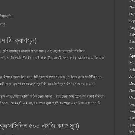
De
No
Oct
্যাবলেট)
Sep
লেট)
Au
Jul
 জি ক্যাপসুল)
Jun
Ma
। যেটা ক্যাপসুল আকারে পাওয়া যায়। এই ওষুধটি মূলত ডক্সিসাইক্লিন
Apr
অপসোনিন ফার্মা লিমিটেড। এই ঔষধ টি অ্যাভেইলেবল রয়েছে ডক্সিন ৫০ এমজি এবং
Ma
Feb
Jan
 হিসেবে প্রথম দিনে ২০০ মিলিগ্রাম তারপরে ৭ থেকে ১০ দিনের জন্য প্রতিদিন ১০০
De
টে সেক্ষেত্রে দশ দিনের জন্য প্রতিদিন ২০০ মিলিগ্রাম ঔষধ সেবন করতে হবে।
No
িগ্রাম ঔষধ সেবন করাটাই সঠিক সেবন মাত্রা। আর সেবন বিধি হচ্ছে বসা অথবা দাঁড়ানো
Oct
োত্তম। আর হ্যাঁ, এই ওষুধের বাজার মূল্য প্রতি ক্যাপসুল ২.২১ টাকা এবং ১০০ টি
Sep
Au
Jul
্লক্সাসিলিন ৫০০ এমজি ক্যাপসুল)
Jun
Ma