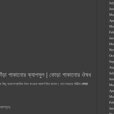
Jul
Jun
Ma
Apr
Ma
Feb
Jan
De
No
Oct
Sep
Au
োঁড়া পাকানোর ক্যাপসুল | ফোড়া পাকানোর ঔষধ
Jul
Jun
 কিছু অ্যালোপ্যাথিক ঔষধ খাওয়ার পরামর্শ দিয়ে থাকেন। তবে সবচেয়ে পরিচিত
ফোড়া
Ma
Apr
Ma
Feb
ক্যাপসুল)
Jan