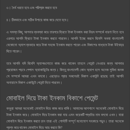
৩। ধৈর্য ধরতে হবে এবং পরিশ্রম করতে হবে
৪। ঠিকভাবে এবং সঠিক উপায়ে কাজ করে যেতে হবে।
এ সমস্ত কিছু আপনার ব্যবস্থা করে তারপরে ফ্রিতে টাকা ইনকাম করা নিয়ম সম্পর্কে ধারণা নিতে হবে
এরপরে আপনি ফ্রিতে টাকা ইনকাম করতে পারবেন। আপনি ইচ্ছে করলে বিদেশি অথবা বাংলাদেশী
যেকোনো অ্যাপ ব্যবহার করে টাকা সহজে ইনকাম করতে পারেন এবং বিকাশের মাধ্যমে টাকা উইথড্র
দিতে পারেন।
তবে আপনি যদি বিদেশি অ্যাপগুলোতে কাজ করে থাকেন তাহলে পেমেন্ট নেওয়ার জন্য আপনার
প্রয়োজন পড়বে পেপাল অ্যাকাউন্টের জন্য। কিন্তু বাংলাদেশী কোন অ্যাপ হলে অনেক সুবিধা জনক
সে সম্পর্কে আমরা এখন বলবো। এছাড়াও প্রায় সকলেরই বিকাশ একাউন্ট রয়েছে তাই আপনি
অনায়াসে বিকাশ একাউন্টে পেমেন্ট নিতে পারবেন।
মোবাইল দিয়ে টাকা ইনকাম বিকাশে পেমেন্ট
বন্ধুরা আমরা অনেকেই মোবাইল দিয়ে কাজ করে থাকি। আমাদের আশপাশে অনেকেই মোবাইল দিয়ে
টাকা ইনকাম করে। মোবাইল দিয়ে ইনকাম করা যায় এমন কয়েকটি পদ্ধতির নাম বলবো এখন। যারা
মোবাইল দিয়ে ইনকাম করতে চান তারা এই পোস্টটি সম্পূর্ণ মনোযোগ সহকারে পড়ুন। তারা অনেকে
প্রশ্ন করে থাকেন মোবাইল দিয়ে আয় করতে কি?