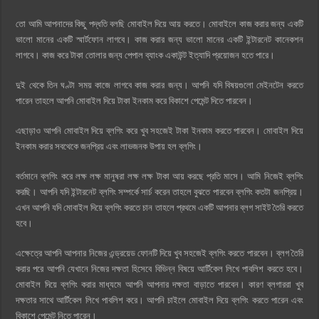
তো আমি আপনাদের কিছু পদ্ধতি বলছি মোবাইল দিয়ে আয় করতে। মোবাইলে কাজ করার জন্য একটি
ভালো মানের একটি স্মার্টফোন লাগবে। কাজ করার জন্য ভালো মানের একটি ইন্টারনেট কানেকশন
লাগবে। কাজ করে টাকা তোলার জন্য পেপাল ব্যাংক একাউন্ট ইত্যাদি প্রয়োজন হতে পারে।
দুই থেকে তিন ঘণ্টা সময় কাজে লাগবে কাজ করার জন্য। আপনি যদি বিষয়গুলো মেইনটেন করতে
পারেন তাহলে আপনি মোবাইল দিয়ে টাকা ইনকাম করে বিকাশে পেমেন্ট দিতে পারবেন।
এছাড়াও আপনি মোবাইল দিয়ে ব্লগিং করে খুব সহজেই টাকা ইনকাম করতে পারবেন। মোবাইল দিয়ে
ইনকাম করার সবথেকে জনপ্রিয় এবং লাভজনক উপায় হল ব্লগিং।
বর্তমানে ব্লগিং করে লক্ষ লক্ষ মানুষরা লক্ষ লক্ষ টাকা আয় করছে প্রতি মাসে। আমি নিজেই ব্লগিং
করছি। আপনি যদি ইন্টারনেট ব্লগিং সম্পর্কে সার্চ করেন তাহলে বুঝতে পারবেন ব্লগিং কতটা জনপ্রিয়।
এখন আপনি যদি মোবাইল দিয়ে ব্লগিং করতে চান তাহলে প্রথমে একটি আপনার ব্লগ সাইট তৈরি করতে
হবে।
এক্ষেত্রে আপনি আপনার নিজের এন্ড্রয়েড ফোনটি দিয়ে খুব সহজেই ব্লগিং করতে পারবেন। ব্লগ তৈরি
করার পরে আপনি যেখানে নিজের দক্ষতা হিসেবে বিভিন্ন বিষয়ে আর্টিকেল লিখে পাবলিশ করতে হবে।
মোবাইল দিয়ে ব্লগিং করার মাধ্যমে আপনি আপনার দক্ষতা বাড়াতে পারবেন। কারণ ব্লগাররা খুব
দক্ষতার সাথে আর্টিকেল লিখে পাবলিশ করে। আপনি চাইলে মোবাইল দিয়ে ব্লগিং করতে পারেন এবং
বিকাশে পেমেন্ট নিতে পারেন।