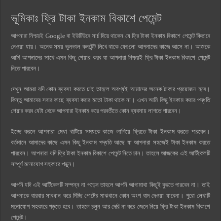
ভূমিকাঃ ফ্রি টাকা ইনকাম বিকাশে পেমেন্ট
আপনারা নিশ্চয়ই Google বা ইউটিউবে সার্চ দিয়ে থাকেন যে ফ্রি টাকা ইনকাম বিকাশে পেমেন্ট কিভাবে
নেওয়া যায়। অনেক সময় ভুলভাল কনটেন্ট লিখে থাকে যেগুলো আপনাদের কাজে আসে না। আজকে
আমি আপনাদের সাথে এমন কিছু শেয়ার করব যা আপনারা নিশ্চয়ই ফ্রি টাকা ইনকাম বিকাশে পেমেন্ট
নিতে পারবেন।
দেখুন আমরা যদি কোন ব্যবসা করতে চাই তাহলে অবশ্যই আমাদের অনেক টাকার প্রয়োজন হবে।
কিন্তু আমাদের সবার কাছে ব্যবসা করার মতো টাকা থাকে না। এখন আমি কিছু ইনকাম করার পদ্ধতি
শেয়ার করব যেটা থেকে আপনারা ইনকাম করে পরবর্তীতে কোন ব্যবসায় লাগতে পারবেন।
ইচ্ছে করলে আপনারা মেধা খাটিয়ে সময়কে কাজে লাগিয়ে ফ্রিতে টাকা ইনকাম করতে পারবেন।
বর্তমানে আমাদের কাছে এমন কিছু ইনকাম পদ্ধতি আছে যা আপনারা সহজেই টাকা ইনকাম করতে
পারবেন। আপনারা যদি ফ্রি টাকা ইনকাম বিকাশে পেমেন্ট নিতে চান। তাহলে আজকের এই আর্টিকেলটি
সম্পূর্ণ মনোযোগ সহকারে পড়ুন।
আপনি যদি এই আর্টিকেলটি সম্পন্ন না পড়েন তাহলে আপনি আগামাথা কিছুই বুঝতে পারবেন না। তাই
আপনাকে বারবার সাবধান করে দিচ্ছি পোষ্টের মাঝখানে কোন অংশ বাদ দেওয়া যাবেনা। পুরো লেখাটি
মনোযোগ সহকারে পড়তে হবে। তাহলে চলুন আর দেরি না করে জেনে নিয়ে ফ্রি টাকা ইনকাম বিকাশে
পেমেন্ট।