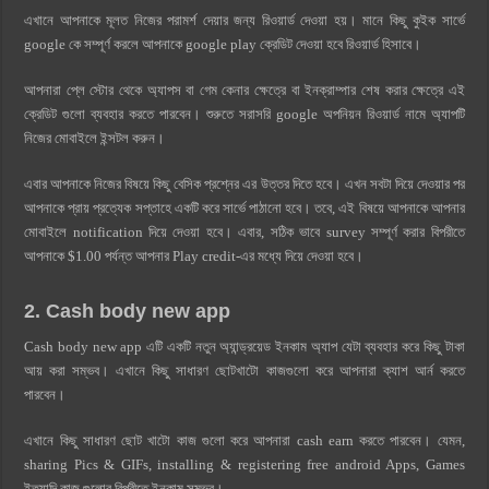
এখানে আপনাকে মূলত নিজের পরামর্শ দেয়ার জন্য রিওয়ার্ড দেওয়া হয়। মানে কিছু কুইক সার্ভে
google কে সম্পূর্ণ করলে আপনাকে google play ক্রেডিট দেওয়া হবে রিওয়ার্ড হিসাবে।
আপনারা প্লে স্টোর থেকে অ্যাপস বা গেম কেনার ক্ষেত্রে বা ইনক্রাম্পার শেষ করার ক্ষেত্রে এই
ক্রেডিট গুলো ব্যবহার করতে পারবেন। শুরুতে সরাসরি google অপনিয়ন রিওয়ার্ড নামে অ্যাপটি
নিজের মোবাইলে ইন্সটল করুন।
এবার আপনাকে নিজের বিষয়ে কিছু বেসিক প্রশ্নের এর উত্তর দিতে হবে। এখন সবটা দিয়ে দেওয়ার পর
আপনাকে প্রায় প্রত্যেক সপ্তাহে একটি করে সার্ভে পাঠানো হবে। তবে, এই বিষয়ে আপনাকে আপনার
মোবাইলে notification দিয়ে দেওয়া হবে। এবার, সঠিক ভাবে survey সম্পূর্ণ করার বিপরীতে
আপনাকে $1.00 পর্যন্ত আপনার Play credit-এর মধ্যে দিয়ে দেওয়া হবে।
2. Cash body new app
Cash body new app এটি একটি নতুন অ্যান্ড্রয়েড ইনকাম অ্যাপ যেটা ব্যবহার করে কিছু টাকা
আয় করা সম্ভব। এখানে কিছু সাধারণ ছোটখাটো কাজগুলো করে আপনারা ক্যাশ আর্ন করতে
পারবেন।
এখানে কিছু সাধারণ ছোট খাটো কাজ গুলো করে আপনারা cash earn করতে পারবেন। যেমন,
sharing Pics & GIFs, installing & registering free android Apps, Games
ইত্যাদি কাজ গুলোর বিপরীতে ইনকাম সম্ভব।