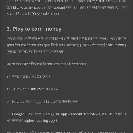
১। সরাসরি নিজের মোবাইলে অ্যাপটি ইনস্টল করুন ২। Account register করুন ৩। নিজের
তুলে high-quality photos গুলো upload করুন ৪। এবার, যদি আপনার ছবি বিক্রি হয়ে থাকে
তাহলে $5 থেকে $100 per sale পাবেন।
3. Play to earn money
বর্তমানে নতুন একটি মানি আর্নিং অ্যাপ্লিকেশন যেটা ভালো জনপ্রিয়তা লাভ করছে। এই মোবাইল
অ্যাপ দিয়ে টাকা ইনকাম করার মূলত তিনটি উপায় রাখা আছে। কুইক পেইড সার্ভে গুলোর মাধ্যমে।
ফ্রেন্ডের অ্যাপে ইনভাইট করে টাকা ইনকাম করা।
এই মোবাইল অ্যাপ দিয়ে টাকা ইনকাম করার মূলত ৩টি উপায় রয়েছে।
১। নিজের পছন্দের গেম খেলে ইনকাম
২। Quick paid survey-গুলোর মাধ্যমে
৩। Friends-দের এই app-এ invite করে ইনকাম করুন
৪। Google Play Store-এর মধ্যে এই app এর about section-এর মধ্যে বলা হয়েছে যে
এটা বর্তমানের highest-paying app।
এখানে আপনারা একটি single offer সম্পূর্ণ করে $100 পর্যন্ত ইনকাম করতে পারবেন। এছাড়া