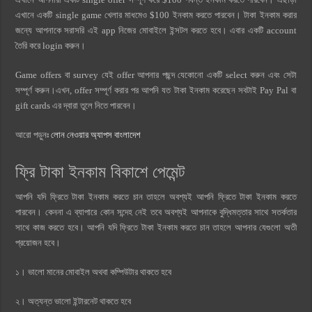
এখানে একটি single game খেলার মাধমেও $100 ইনকাম করতে পারবেন। টাকা ইনকাম করার
জন্যে আপনাকে সরাসরি এই app নিজের মোবাইলে ইন্সটল করতে হবে। এবার একটি account
তৈরি করে login করুন।
Game offers বা survey যেই offer আপনার পছন্দ যেকোনো একটি select করুন এবং সেটা
সম্পূর্ণ করুন।এখন, offer সম্পূর্ণ করার পর আপনি যত টাকা ইনকাম করেছেন সবটাই Pay Pal বা
gift cards এর দ্বারা তুলে নিতে পারবেন।
আরো পড়ুনঃ
লোন নেওয়ার অ্যাপস বাংলাদেশ
ফ্রি টাকা ইনকাম বিকাশে পেমেন্ট
আপনি যদি ফ্রিতে টাকা ইনকাম করতে চান তাহলে অবশ্যই আপনি ফ্রিতে টাকা ইনকাম করতে
পারবেন। কেননা এ ব্যাপারে কোন সন্দেহ নেই তবে অবশ্যই আপনাকে বুদ্ধিমত্তার সাথে সতর্কতার
সাথে কাজ করতে হবে। আপনি যদি ফ্রিতে টাকা ইনকাম করতে চান তাহলে আপনার যেগুলো অতী
প্রয়োজন হবে।
১। ভালো মানের মোবাইল অথবা কম্পিউটার থাকতে হবে
২। অত্যন্ত ভালো ইন্টারনেট থাকতে হবে