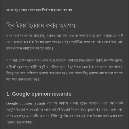
আরো পড়ুনঃ
কোন সফটওয়্যার দিয়ে টাকা ইনকাম করা যায়
ফ্রি টাকা ইনকাম করার অ্যাপস
এখন আমি আপনাদের সাথে কিছু অ্যাপ শেয়ার করব যেগুলো আপনার হাতে থাকা অ্যান্ড্রয়েড স্মার্ট
ফোন ব্যবহার করে টাকা ইনকাম করতে পারবেন। প্রায় প্রতিদিনই গুগল প্লে স্টোর থেকে টাকা আয়
করার অ্যাপস আপলোড করা হয়ে থাকে।
এই টাকা ইনকাম করার অ্যাপ গুলির মধ্যে অনেকেই আপনাকে ফ্রি মোবাইল রিচার্জ, ডিস টিভি রিচার্জ,
ডাইরেক্ট ব্যাংক অ্যাকাউন্ট পেমেন্ট বা পেটিএম ক্যাশ ইত্যাদির মাধ্যমে টাকা দেবার কথা বলে থাকে।
কিন্তু দেখা গেছে বেশিরভাগ অ্যাপস ফেক নকল হয়। এখন আমরা কিছু অ্যাপের নাম জানবো যেগুলো
দিয়ে টাকা ইনকাম করা যায়।
1. Google opinion rewards
Google opinion rewards এর নাম আপনারা একবার হলেও শুনেছেন। এটা এমন একটি
জেনুইন রিওয়ার্ড অ্যাপ যেটা আপনাকে সত্যিই রিওয়ার্ড ইনকাম করার সুযোগ দিয়ে থাকে। গুগল প্লে
স্টোর এর মধ্যে 4.7 রেটিং এবং ৫০ মিলিয়ন ইন্সটল এর সাথে এই টাকা ইনকাম করার অ্যাপ হয়ে
পড়েছে প্রচুর জনপ্রিয়।