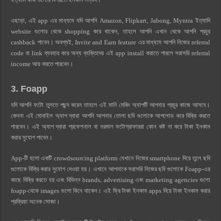
এছাড়া, এই app এর মাধ্যমে যদি আপনি Amazon, Flipkart, Jabong, Myntra ইত্যাদি
website গুলোর থেকে shopping করে থাকেন, তাহলে আপনি এখান থেকে আপনি প্রচুর
cashback পাবেন। অবশ্যই, Invite and Earn feature এর মাধ্যমে আপনি নিজের referral
code বা link ব্যবহার করে অন্য ব্যক্তিদের এই app install করাতে পারলে সরাসরি referral
income আয় করতে পারবেন।
3. Foapp
যদি আপনি ফটো তুলতে পছন্দ করেন তাহলে এই মানি মেকিং অ্যাপটি আপনার প্রচুর কাজে আসবে।
কেননা এই মোবাইল অ্যাপ দ্বারা আপনি আপনার তোলা ছবি গুলোকে আপলোড করে বিক্রি করতে
পারবেন। এই অ্যাপ দ্বারা প্রফেশনাল বা নরমাল ফটোগ্রাফাররা কোন কষ্ট না করে টাকা ইনকাম
করার সুযোগ পাবেন।
App-টি হলো একটি crowdsourcing platform যেখানে নিজের smartphone দিয়ে তুলে ছবি
গুলোকে বিক্রি করার সুযোগ দেওয়া হয়। এখানে আপনাকে সরাসরি নিজের ছবি গুলোকে Foapp-এর
কাছে বিক্রি করতে হয় এবং বিভিন্ন brands, advertising এবং marketing agencies গুলো
foapp-থেকে images গুলো কিনে থাকেন। এই ফ্রি টাকা ইনকাম apps দিয়ে টাকা ইনকাম করার
প্রক্রিয়া অনেক সোজা।