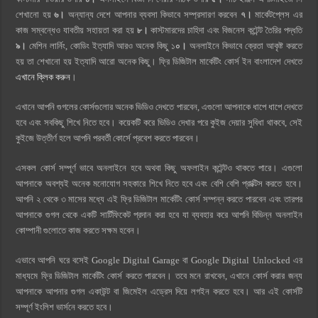
শেখানো হয়
৬।
অন্যান্য দেশে আপনার ব্যবসা কিভাবে সম্প্রসারণ করবেন
৭।
মার্কেটপ্লেস এর
কাজ সম্বন্ধেও যাবতীয় সহায়তা করা হয়
৮।
কাস্টমারদের চাহিদা এবং বিজনেস কন্টেন্ট তৈরির পদ্ধতি
৯।
মেশিন লার্নিং, কোডিং ইত্যাদি আরও অনেক কিছু ১
০।
অনলাইনে কিভাবে ক্রেতা আকৃষ্ট করতে
হয় তা শেখানো হয় ইত্যাদি আরো অনেক কিছু। ফ্রি ডিজিটাল মার্কেটিং কোর্স ইন বাংলাদেশ দেখতে
এখানে ক্লিক করুন
।
এখানে আপনি গুগলের কোর্সগুলোর অনেক ভিডিও দেখতে পারবেন, এগুলো আপনাকে ধাপে ধাপে দেখতে
হবে এবং সবকিছু শিখে নিতে হবে। কয়েকটি করে ভিডিও দেখার পরে কুইজ দেয়ার সুবিধা থাকবে, সেই
কুইজে উত্তীর্ণ হলে আপনি পরবর্তী কোর্সে প্রবেশ করতে পারবেন।
এসকল কোর্স সম্পূর্ণ ভাবে অনলাইনে হবে অথবা কিছু অফলাইন কন্টেন্টও থাকতে পারে। এগুলো
আপনাকে অবশ্যই অনেক মনোযোগ সহকারে শিখে নিতে হবে এবং বেশি বেশি প্রাক্টিস করতে হবে।
আপনি ২ থেকে ৩ মাসের মধ্যে এই ফ্রি ডিজিটাল মার্কেটিং কোর্স সম্পন্ন করতে পারবেন এবং তারপর
আপনাকে গুগল থেকে একটি সার্টিফিকেট প্রদান করা হবে যা ব্যবহার করে আপনি বিভিন্ন অনলাইন
কোম্পানী গুলোতে কাজ করতে সক্ষম হবেন।
এভাবে আপনি ঘরে বসেই Google Digital Garage বা Google Digital Unlocked এর
মাধ্যমে ফ্রি ডিজিটাল মার্কেটিং কোর্স করতে পারবেন। তবে মনে রাখবেন, এখানে কোর্স করার জন্য
আপনাকে আপনার গুগল একাউন্ট বা জিমেইল এড্রেস দিয়ে লগইন করতে হবে। আর এই কোর্সটি
সম্পূর্ণ ইংলিশ ভার্সনে করতে হবে।