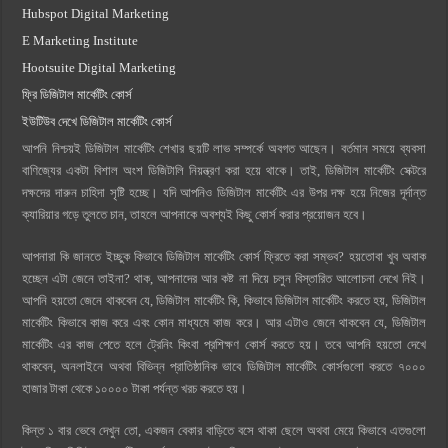
Hubspot Digital Marketing
E Marketing Institute
Hootsuite Digital Marketing
ফ্রি ডিজিটাল মার্কেটিং কোর্স
ইউটিউব দেখে ডিজিটাল মার্কেটিং কোর্স
আপনি নিশ্চয়ই ডিজিটাল মার্কেটিং শেখার ছয়টি লাভ সম্পর্কে অবগত আছেন। বর্তমান সময়ে ব্যবসা
বাণিজ্যের একটা বিশাল অংশ ডিজিটালি নিয়ন্ত্রণ করা হয়ে থাকে। তাই, ডিজিটাল মার্কেটিং সেক্টরে
দক্ষদের দারুন চাহিদা সৃষ্টি হচ্ছে। যদি আপনিও ডিজিটাল মার্কেটিং এর উপর দক্ষ হয়ে নিজের দূর্দান্ত
ক্যারিয়ার গড়ে তুলতে চান, তাহলে আপনাকে অবশ্যই কিছু কোর্স করার প্রয়োজন হবে।
আপনারা কি জানতে ইচ্ছুক কিভাবে ডিজিটাল মার্কেটিং কোর্স ফ্রিতে করা সম্ভব? হয়তোবা খুব অবাক
হচ্ছেন এটা জেনে তাইনা? থাক, আপনাদের আর কষ্ট না দিয়ে চলুন বিস্তারিত আলোচনা দেখে নিই।
আপনি হয়তো জেনে থাকবেন যে, ডিজিটাল মার্কেটিং কি, কিভাবে ডিজিটাল মার্কেটিং করতে হয়, ডিজিটাল
মার্কেটিং কিভাবে কাজ করে এবং কোন মাধ্যমে কাজ করে। আর এটাও জেনে থাকবেন যে, ডিজিটাল
মার্কেটিং এর কাজ পেতে হলে ট্রেনিং কিংবা প্রশিক্ষণ কোর্স করতে হয়। তবে আপনি হয়তো দেখে
থাকবেন, অনলাইনে অথবা বিভিন্ন প্রাতিষ্ঠানিক ভাবে ডিজিটাল মার্কেটিং কোর্সগুলো করতে ৭০০০
হাজার টাকা থেকে ১০০০০ টাকা পর্যন্ত খরচ করতে হয়।
কিন্ত ১ বার ভেবে দেখুন তো, একজন বেকার বাড়িতে বসে থাকা ছেলে অথবা মেয়ে কিভাবে এতগুলো