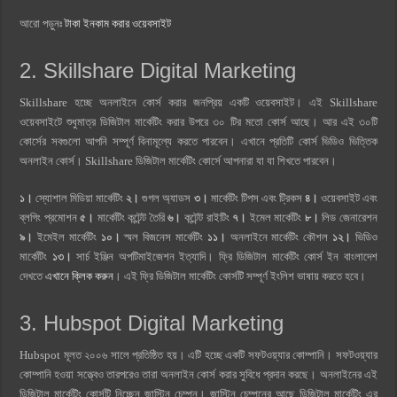
আরো পড়ুনঃ
টাকা ইনকাম করার ওয়েবসাইট
2. Skillshare Digital Marketing
Skillshare হচ্ছে অনলাইনে কোর্স করার জনপ্রিয় একটি ওয়েবসাইট। এই Skillshare
ওয়েবসাইটে শুধুমাত্র ডিজিটাল মার্কেটিং করার উপরে ৩০ টির মতো কোর্স আছে। আর এই ৩০টি
কোর্সের সবগুলো আপনি সম্পূর্ণ বিনামূল্যে করতে পারবেন। এখানে প্রতিটি কোর্স ভিডিও ভিত্তিক
অনলাইন কোর্স। Skillshare ডিজিটাল মার্কেটিং কোর্সে আপনারা যা যা শিখতে পারবেন।
১।
স্যোশাল মিডিয়া মার্কেটিং
২।
গুগল অ্যাডস
৩।
মার্কেটিং টিপস এবং ট্রিকস
৪।
ওয়েবসাইট এবং
ব্লগিং প্রমোশন
৫।
মার্কেটিং কন্টেন্ট তৈরি
৬।
কন্টেন্ট রাইটিং
৭।
ইমেল মার্কেটিং
৮।
লিড জেনারেশন
৯।
ইমেইল মার্কেটিং
১০।
স্মল বিজনেস মার্কেটিং
১১।
অনলাইনে মার্কেটিং কৌশল
১২।
ভিডিও
মার্কেটিং
১৩।
সার্চ ইঞ্জিন অপটিমাইজেশন ইত্যাদি। ফ্রি ডিজিটাল মার্কেটিং কোর্স ইন বাংলাদেশ
দেখতে
এখানে ক্লিক করুন
। এই ফ্রি ডিজিটাল মার্কেটিং কোর্সটি সম্পূর্ণ ইংলিশ ভাষায় করতে হবে।
3. Hubspot Digital Marketing
Hubspot মূলত ২০০৬ সালে প্রতিষ্ঠিত হয়। এটি হচ্ছে একটি সফটওয়্যার কোম্পানি। সফটওয়্যার
কোম্পানি হওয়া সত্ত্বেও তারপরেও তারা অনলাইন কোর্স করার সুবিধে প্রদান করছে। অনলাইনের এই
ডিজিটাল মার্কেটিং কোর্সটি নিচ্ছেন জাস্টিন চেম্পন। জাস্টিন চেম্পনের আছে ডিজিটাল মার্কেটিং এর