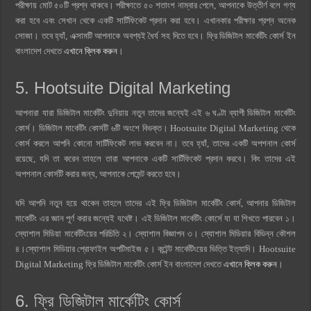
পরীক্ষায় মোট ৫০টি প্রশ্ন থাকবে। পরীক্ষাতে ৫০ শতাংশ নাম্বার পেলে, আপনাকে উত্তীর্ণ বলে গণ্য
করা হবে এবং সেখান থেকে একটি সার্টিফিকেট প্রদান করা হবে। এখানকার পরীক্ষার প্রশ্ন অনেক
সোজা। তবে হ্যাঁ, এক্সামটি আপনাকে অবশ্যই ধৈর্য সহ দিতে হবে। ফ্রি ডিজিটাল মার্কেটিং কোর্স ইন
বাংলাদেশ দেখতে
এখানে ক্লিক করুন
।
5. Hootsuite Digital Marketing
আপনারা যারা ডিজিটাল মার্কেটিং দুনিয়ায় নতুন তাদের জন্যেই এই ৬ ঘণ্টা ব্যাপী ডিজিটাল মার্কেটিং
কোর্স। ডিজিটাল মার্কেটিং কোর্সটি ৬টি অংশে বিভক্ত। Hootsuite Digital Marketing থেকে
কোর্স করলে আপনি কোনো সার্টিফিকেট লাভ করবেন না। তবে হ্যাঁ, তাদের একটি অপশনাল কোর্স
রয়েছে, যদি তা করেন তাহলে তারা আপনাকে একটি সার্টিফিকেট প্রদান করবে। কিং তাদের এই
অপশনাল কোর্সটি করার জন্য, আপনাকে পেমেন্ট করতে হবে।
যদি আপনি নতুন হয়ে থাকেন তাহলে তাদের এই ফ্রি ডিজিটাল মার্কেটিং কোর্স, আপনার ডিজিটাল
মাকেটিং এর জ্ঞান পূর্ণ করার জন্যেই যথেষ্ট। এই ডিজিটাল মার্কেটিং কোর্সে যা যা শিখতে পারবেন ১।
স্যোশাল মিডিয়া মার্কেটিংয়ের পরিচিতি ২। স্যোশাল বিজ্ঞাপন ৩। স্যোশাল মিডিয়ার বিভিন্ন কৌশল
৪।স্যোশাল মিডিয়ার প্রোফাইল অপটিমাইজ ৫। কন্টেন্ট মার্কেটিংয়ের ভিত্তি ইত্যাদি। Hootsuite
Digital Marketing ফ্রি ডিজিটাল মার্কেটিং কোর্স ইন বাংলাদেশ দেখতে
এখানে ক্লিক করুন
।
6. ফ্রি ডিজিটাল মার্কেটিং কোর্স