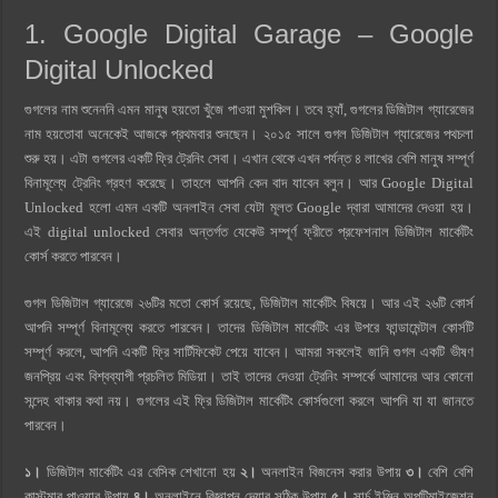
1. Google Digital Garage –
Google
Digital Unlocked
গুগলের নাম শুনেননি এমন মানুষ হয়তো খুঁজে পাওয়া মুশকিল। তবে হ্যাঁ, গুগলের ডিজিটাল গ্যারেজের
নাম হয়তোবা অনেকেই আজকে প্রথমবার শুনছেন। ২০১৫ সালে গুগল ডিজিটাল গ্যারেজের পথচলা
শুরু হয়। এটা গুগলের একটি ফ্রি ট্রেনিং সেবা। এখান থেকে এখন পর্যন্ত ৪ লাখের বেশি মানুষ সম্পূর্ণ
বিনামূল্যে ট্রেনিং গ্রহণ করেছে। তাহলে আপনি কেন বাদ যাবেন বলুন। আর Google Digital
Unlocked হলো এমন একটি অনলাইন সেবা যেটা মূলত Google দ্বারা আমাদের দেওয়া হয়।
এই digital unlocked সেবার অন্তর্গত যেকেউ সম্পূর্ণ ফ্রীতে প্রফেশনাল ডিজিটাল মার্কেটিং
কোর্স করতে পারবেন।
গুগল ডিজিটাল গ্যারেজে ২৬টির মতো কোর্স রয়েছে, ডিজিটাল মার্কেটিং বিষয়ে। আর এই ২৬টি কোর্স
আপনি সম্পূর্ণ বিনামূল্যে করতে পারবেন। তাদের ডিজিটাল মার্কেটিং এর উপরে ফান্ডামেন্টাল কোর্সটি
সম্পূর্ণ করলে, আপনি একটি ফ্রি সার্টিফিকেট পেয়ে যাবেন। আমরা সকলেই জানি গুগল একটি ভীষণ
জনপ্রিয় এবং বিশ্বব্যাপী প্রচলিত মিডিয়া। তাই তাদের দেওয়া ট্রেনিং সম্পর্কে আমাদের আর কোনো
সন্দেহ থাকার কথা নয়। গুগলের এই ফ্রি ডিজিটাল মার্কেটিং কোর্সগুলো করলে আপনি যা যা জানতে
পারবেন।
১।
ডিজিটাল মার্কেটিং এর বেসিক শেখানো হয়
২।
অনলাইন বিজনেস করার উপায়
৩।
বেশি বেশি
কাস্টমার পাওয়ার উপায়
৪।
অনলাইনে বিজ্ঞাপন দেয়ার সঠিক উপায়
৫।
সার্চ ইঞ্জিন অপটিমাইজেশন