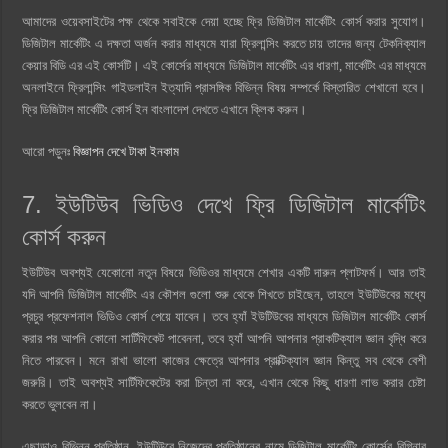
আমাদের ওয়েবসাইটের পক্ষ থেকে সবাইকে দেয়া হচ্ছে ফ্রি ডিজিটাল মার্কেটিং কোর্স করার সুযোগ।
ডিজিটাল মার্কেটিং এ দক্ষতা অর্জন করার মাধ্যমে যারা ফ্রিলান্সিং করতে চায় তাদের জন্য টেকনিক্যাল
কেয়ার বিডি এর এই কোর্সটি। এই কোর্সের মাধ্যমে ডিজিটাল মার্কেটিং এর ধারণা, মার্কেটিং এর মাধ্যমে
অনলাইনে ফ্রিলান্সিং গাইডলাইন ইত্যাদি প্রাসঙ্গিক বিভিন্ন বিষয় সম্পর্কে বিস্তারিত শেখানো হবে।
ফ্রি ডিজিটাল মার্কেটিং কোর্স ইন বাংলাদেশ দেখতে এখানে ক্লিক করুন।
আরো পড়ুনঃ
বিজ্ঞাপন দেখে টাকা ইনকাম
7. ইউটিউব ভিডিও দেখে ফ্রি ডিজিটাল মার্কেটিং
কোর্স করুন
ইউটিউব অবশ্যই যেকোনো নতুন বিষয়ে ভিডিওর মাধ্যমে শেখার একটি দারুন প্লাটফর্ম। আর তাই
যদি আপনি ডিজিটাল মার্কেটিং এর কৌশল গুলো শুরু থেকে শিখতে চাইছেন, তাহলে ইউটিউবের মধ্যে
প্রচুর প্রফেশনাল ভিডিও কোর্স পেয়ে যাবেন। তবে হ্যাঁ ইউটিউবের মাধ্যমে ডিজিটাল মার্কেটিং কোর্স
করার পর আপনি কোনো সার্টিফিকেট পাবেননা, তবে হ্যাঁ আপনি আপনার প্রাকটিক্যাল জ্ঞান বৃদ্ধি করে
নিতে পারবেন। মনে রাখা ভালো কাজের ক্ষেত্রে আপনার প্রাক্টিক্যাল জ্ঞান কিন্তু সব থেকে বেশী
জরুরি। তাই অবশ্যই সার্টিফিকেটের করা চিন্তা না করে, এখান থেকে কিছু ধারণা লাভ করার চেষ্টা
করতে ভুলবেন না।
এছাড়াও বিভিন্ন প্রতিষ্ঠান, ইউটিউবে নিজেদের প্রতিষ্ঠানের নামে ডিজিটাল মার্কেটিং কোর্সের বিগিনার