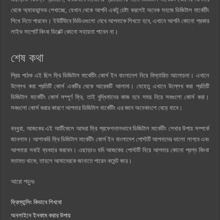
থেকে অ্যাডভান্সড শেখাচ্ছে, যেখান থেকে আপনি একটু চেষ্টা করলেই অনেক সহজে ডিজিটাল মার্কেটিং
শিখে নিতে পারবেন। ইউটিউবে ভিডিওগুলো দেখে আপনাকে শিখতে হবে, এখানে আপনি কোনো প্রকার
লাইভ সাপোর্ট কিংবা ডিরেক্ট কোনো সহায়তা পাবেন না।
শেষ কথা
প্রিয় পাঠক এই ছিল ফ্রি ডিজিটাল মার্কেটিং কোর্স ইন বাংলাদেশ নিয়ে বিস্তারিত আলোচনা। এখানে
উল্লেখ করা প্রতিটি কোর্স একটির থেকে আরেকটি আলাদা। যেহেতু এখানে উল্লেখ করা প্রতিটি
ডিজিটাল মার্কেটিং কোর্স সম্পূর্ণ ফ্রি, তাই বুদ্ধিমানের কাজ হবে সময় নিয়ে সবগুলো কোর্স করা।
সবগুলো কোর্স করার কারণে আপনার ডিজিটাল মার্কেটিং এর জ্ঞান অনেকাংশে বেড়ে যাবে।
বন্ধুরা, আজকের এই আর্টিকেলে আমরা ফ্রি প্রফেশনালভাবে ডিজিটাল মার্কেটিং শেখার উপায় সম্পর্কে
জানলাম। আশাকরি ফ্রি ডিজিটাল মার্কেটিং কোর্স ইন বাংলাদেশ পোস্টটি আপনাদের ভালো লাগবে এবং
আপনারা সবাই ব্যবহার করবেন। এছাড়াও যদি আজকের পোস্টটি নিয়ে আপনার কোনো প্রশ্ন কিংবা
মতামত থাকে, তাহলে আমাদেরকে জানাতে পারেন কমেন্ট করে।
আরো পড়ুনঃ
ফ্রিল্যান্সিং কিভাবে শিখবো
অনলাইনে ইনকাম করার উপায়