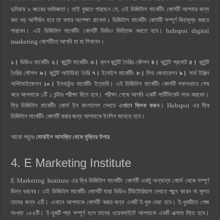
দুনিয়ায় ৯ বছরের অভিজ্ঞতা। তাই বুঝতে পারছেন যে, এই ডিজিটাল মার্কেটিং কোর্সটি আপনার জন্য
কত বড় আশীর্বাদ হবে তা বলার অপেক্ষা রাখেনা। ডিজিটাল মার্কেটিং কোর্সটি সম্পূর্ণ বিনামূল্য করতে
পারবেন। এই ডিজিটাল মার্কেটিং কোর্সটি ভিডিও ভিত্তিক করতে হবে। hubspot digital
marketing কোর্সটিতে আপনি যা যা শিখবেন।
১।
ভিডিও মার্কেটিং
২।
কন্টেন্ট মার্কেটিং
৩।
ব্লগ কন্টেন্ট তৈরির কৌশল
৪।
কন্টেন্ট প্রমোট
৫।
কন্টেন্ট
তৈরির কৌশল
৬।
কন্টেন্ট আইডিয়া তৈরি
৭।
ইমেইল মার্কেটিং
৮।
লিড জেনারেশন
৯।
সার্চ ইঞ্জিন
অপ্টিমাইজেশন
১০।
ইনবাউন্ড মার্কেটিং ইত্যাদি। এই ডিজিটাল মার্কেটিং কোর্সটি সফলভাবে শেষ
করে আপনাকে ১টি ১ ঘন্টার পরীক্ষা দিতে হবে। পরীক্ষা শেষে আপনি একটি সার্টিফিকেট লাভ করবেন।
ফ্রি ডিজিটাল মার্কেটিং কোর্স ইন বাংলাদেশ দেখতে
এখানে ক্লিক করুন
। Hubspot এর ফ্রি
ডিজিটাল মার্কেটিং কোর্সটি করার জন্য আপনাকে ইংলিশ জানতে হবে।
আরো পড়ুনঃ
মোবাইল আসক্তি থেকে মুক্তির উপায়
4. E Marketing Institute
E Marketing Institute এর ফ্রি ডিজিটাল মার্কেটিং কোর্সটি একটু অন্যান্য কোর্স থেকে সম্পূর্ণ
ভিন্ন ধরনের। এই ডিজিটাল মার্কেটিং কোর্সটি যারা ভিডিও টিউটোরিয়াল দেখতে পছন্দ করেন না মূলত
তাদের জন্য এটি। এখানে আপনাকে কোর্সটি করার জন্য একটি ই-বুক দেয়া হবে। ই-বুকটিতে পেজ
সংখ্যা ১৫৫টি। ই-বুকটি পড়া সম্পূর্ণ হলে তাদের ওয়েবসাইটে আপনাকে একটি এক্সাম দিতে হবে।