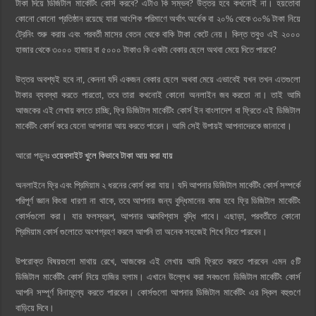
টাকা দিয়ে ডিজিটাল মার্কেটিং কোর্স করবে? এটাও কি সম্ভব? উত্তর হবে কখনোই না। হয়তোবা
কোনো কোনো প্রতিষ্ঠান রয়েছে যারা আংশিক পরিমাণে অর্থাৎ অর্ধেক বা ২০% থেকে ৩০% টাকা নিয়ে
ট্রেনিং শুরু করায় এবং পরবর্তী মাসের বেতন থেকে বাকি টাকা কেটে নেয়। কিন্ত তবুও এই ২০০০
হাজার থেকে ৩০০০ হাজার বা ৫০০০ টাকাও কি একটা বেকার ছেলে অথবা মেয়ে দিতে পারবে?
উত্তর অবশ্যই হবে না, কেননা যদি একজন বেকার ছেলে অথবা মেয়ে এভাবেই যখন তখন এতগুলো
টাকার ব্যবস্থা করতে পারতো, তবে তারা কখনোই কোনো অনলাইন জব করতো না। তাই আমি
আজকের এই লেখায় বলতে চাচ্ছি, ফ্রি ডিজিটাল মার্কেটিং কোর্স ইন বাংলাদেশ বা ফ্রিতে এই ডিজিটাল
মার্কেটিং কোর্স করে যেনো আপনারা আয় করতে পারেন। আমি সেই উপায়ই আপনাদেরকে জানাবো।
আরো পড়ুনঃ
ওয়েবসাইট খুলে কিভাবে টাকা আয় করা যায়
অনলাইনে ফ্রি এবং প্রিমিয়াম ২ ধরনের কোর্স করা যায়। যদি আপনার ডিজিটাল মার্কেটিং কোর্স সম্পর্কে
পরিপূর্ণ জ্ঞান কিংবা ধারণা না থাকে, তবে আপনার জন্য বুদ্ধিমানের কাজ হবে ফ্রি ডিজিটাল মার্কেটিং
কোর্সগুলো করা। যার ফলস্বরূপ, আপনার আত্মবিশ্বাস বৃদ্ধি পাবে। এছাড়া, পরবর্তীতে কোনো
প্রিমিয়াম কোর্স গুলোতে অংশগ্রহণ করলে আপনি তা অনেক সহজেই শিখে নিতে পারবেন।
উপরোক্ত বিষয়গুলো মাথায় রেখে, আজকের এই লেখায় আমি ফ্রিতে করতে পারবেন এমন ৫টি
ডিজিটাল মার্কেটিং কোর্স নিয়ে হাজির হলাম। এখানে উল্লেখ করা সবগুলো ডিজিটাল মার্কেটিং কোর্স
আপনি সম্পূর্ণ বিনামূল্যে করতে পারবেন। কোর্সগুলো আপনার ডিজিটাল মার্কেটিং এর স্কিল বহুগুণে
বাড়িয়ে দিবে।