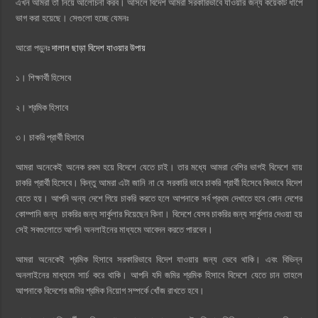
এখন আমরা তা নিয়ে আলোচনা করব। আসলে বিদেশ আমরা সরকারিভাবে যাওয়ার জন্য কয়েকটি ধাপে
ভাগ করা হয়েছে। সেগুলো হচ্ছে যেমনঃ
আরো পড়ুনঃ
দালাল ছাড়া বিদেশ যাওয়ার উপায়
১। শিক্ষার্থী হিসেবে
২। শ্রমিক হিসাবে
৩। চাকরি প্রার্থী হিসাবে
আমরা অনেকেই অনেক রকম হয়ে বিদেশে যেতে চাই। তার মধ্যে আমরা বেশির ভাগই বিদেশে যায়
চাকরি প্রার্থী হিসেবে। কিন্তু আমরা এটা জানি না যে সরকারি ভাবে চাকরি প্রার্থী হিসেবে কিভাবে বিদেশ
যেতে হয়। আপনি অন্য দেশে গিয়ে চাকরি করতে হলে আপনাকে সর্ব প্রথম দেখাতে হবে কোন দেশের
কোম্পানি জন্য চাকরির জন্য সার্কুলার দিয়েছেন কিনা। বিদেশে যেসব চাকরির জন্য সার্কুলার দেওয়া হয়
সেই সবগুলোতে আপনি অনলাইনের মাধ্যমে আবেদন করতে পারবেন।
আমরা অনেকেই শ্রমিক হিসাবে সরকারিভাবে বিদেশ যাওয়ার জন্য ভেবে থাকি। এবং বিভিন্ন
অনলাইনের মাধ্যমে সার্চ করে থাকি। আপনি যদি জমির শ্রমিক হিসাবে বিদেশে যেতে চান তাহলে
আপনাকে বিদেশের জমির শ্রমিক নিয়োগ সম্পর্কে খোঁজ রাখতে হবে।