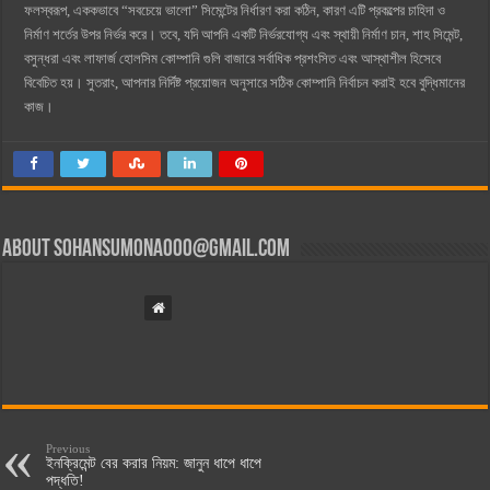
ফলস্বরূপ, এককভাবে “সবচেয়ে ভালো” সিমেন্টের নির্ধারণ করা কঠিন, কারণ এটি প্রকল্পের চাহিদা ও
নির্মাণ শর্তের উপর নির্ভর করে। তবে, যদি আপনি একটি নির্ভরযোগ্য এবং স্থায়ী নির্মাণ চান, শাহ সিমেন্ট,
বসুন্ধরা এবং লাফার্জ হোলসিম কোম্পানি গুলি বাজারে সর্বাধিক প্রশংসিত এবং আস্থাশীল হিসেবে
বিবেচিত হয়। সুতরাং, আপনার নির্দিষ্ট প্রয়োজন অনুসারে সঠিক কোম্পানি নির্বাচন করাই হবে বুদ্ধিমানের
কাজ।
About
sohansumona000@gmail.com
Previous
ইনক্রিমেন্ট বের করার নিয়ম: জানুন ধাপে ধাপে
পদ্ধতি!