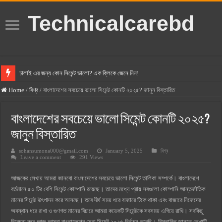
Technicalcarebd
ঢালাই এর জন্য কোন সিমেন্ট ভালো? এক ক্লিকে জেনে নিন!
বসুন্ধরা সিমেন্ট এর দাম ২০২৫
Home
/
বিশ্ব
/
বাংলাদেশের সবচেয়ে ভালো সিমেন্ট কোনটি ২০২৫? জানুন বিস্তারিত
স্ক্যান সিমেন্ট এর দাম ২০২৫
বাংলাদেশের সবচেয়ে ভালো সিমেন্ট কোনটি ২০২৫?
হোলসিম সিমেন্ট দাম ২০২৫
জানুন বিস্তারিত
সুপারক্রিট সিমেন্ট দাম ২০২৫
sohansumona000@gmail.com
January 5, 2025
বিশ্ব
জুডিশিয়াল ম্যাজিস্ট্রেট কি? জুডিশিয়াল ম্যাজিস্ট্রেট এর সুযোগ সুবিধা
Leave a comment
291 Views
ওয়ালটন মোবাইল কিস্তিতে কেনার নিয়ম ২০২৫
আজকের লেখায় আমরা জানবো বাংলাদেশের সবচেয়ে ভালো সিমেন্ট তালিকা সম্পর্কে। বাংলাদেশে
ওয়ালটন টিভি কিস্তিতে কেনার নিয়ম ২০২৫
বর্তমানে ৫০ টির বেশি সিমেন্ট কোম্পানি রয়েছে। তাদের মধ্যে প্রায় সবগুলো কোম্পানি আন্তর্জাতিক
মানের সিমেন্ট উৎপাদন করে আসছে। তবে দীর্ঘ সময় ধরে বাজারে টিকে থাকা এবং বাজারে নিজেদের
গ্রামে লাভজনক ব্যবসা ২০২৫ ও গ্রামের বাজারে ব্যবসার আইডিয়া
অবস্থান ধরে রাখা ও গুণগত মানের বিচারে আমরা কয়েকটি সিমেন্টকে সবসময় এগিয়ে রাখি। সবকিছু
জেনে নিন, বর্তমানে মোবাইল ঘড়ি দাম কত ২০২৫
বিবেচনা করে আজ আমরা বাংলাদেশের সেরা সিমেন্ট ২০২৫ নির্বাচন করেছি। বিস্তারিত জানতে লেখাটি