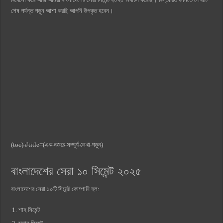
শেষ পর্যন্ত পড়ুন আশা করছি আপনি উপকৃত হবেন।
(toc) #title=(এক নজরে সম্পূর্ণ লেখা পড়ুন)
বাংলাদেশের সেরা ১০ সিমেন্ট ২০২৫
বাংলাদেশের সেরা ১০টি সিমেন্ট কোম্পানি হল:
শাহ সিমেন্ট