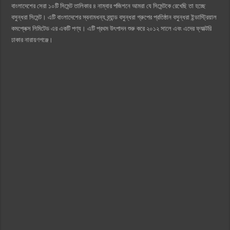
বাংলাদেশের সেরা ১০টি সিমেন্ট তালিকার ৪ নাম্বার পজিশনে আমরা যে সিমেন্টকে রেখেছি তা হচ্ছে
বসুন্ধরা সিমেন্ট। এটি বাংলাদেশের স্বনামধন্য ব্র্যান্ড বসুন্ধরা গ্রুপের প্রতিষ্ঠান বসুন্ধরা ইন্ডাস্ট্রিয়াল
কমপ্লেক্স লিমিটেড এর একটি পণ্য। এটি প্রথম উৎপাদন শুরু করে ২০১২ সালে এবং এদের ফ্যাক্টরি
ঢাকার নারায়ণগঞ্জে।