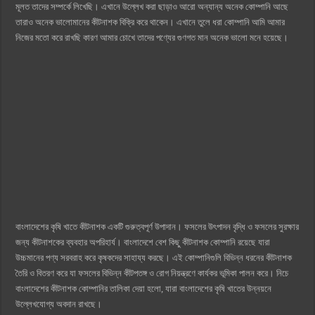
মূলত তাদের সম্পর্কে লিখেছি। এখানে উল্লেখ করা ছাড়াও আরো অন্যান্য অনেক কোম্পানি আছে
তারাও অনেক ভালোমানের কীটনাশক বিক্রি করে থাকেন। এখানে তুলে ধরা কোম্পানি আমি আমার
নিজের মতো করে রাখছি কারণ আমার চোখে তাদের পণ্যের গুণগত মান অনেক ভালো মনে হয়েছে।
বাংলাদেশের কৃষি খাতে কীটনাশক একটি গুরুত্বপূর্ণ উপাদান। ফসলের উৎপাদন বৃদ্ধি ও ফসলের সুরক্ষার
জন্য কীটনাশকের ব্যবহার অপরিহার্য। বাংলাদেশে বেশ কিছু কীটনাশক কোম্পানি রয়েছে যারা
উচ্চমানের পণ্য সরবরাহ করে কৃষকদের সাহায্য করছে। এই কোম্পানিগুলি বিভিন্ন ধরনের কীটনাশক
তৈরি ও বিতরণ করে যা ফসলের বিভিন্ন কীটপতঙ্গ ও রোগ নিয়ন্ত্রণে কার্যকর ভূমিকা পালন করে। নিচে
বাংলাদেশের কীটনাশক কোম্পানির তালিকা দেয়া হলো, যারা বাংলাদেশের কৃষি খাতের উন্নয়নে
উল্লেখযোগ্য অবদান রাখছে।