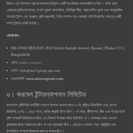
বিতরণ এবং উৎপাদন ধরণের ব্যবসায় নিযুক্ত একটি বহু-বিষয়ক ব্যবসায়িক সংগঠন। অটো ক্রপ
কেয়ারের কৃতিত্বেে জন্য, ফসল সুরক্ষা রাসায়নিক, হাইব্রিড বীজ, স্বয়ংচালিত খুচরা এবং আনুষাঙ্গিক,
পাওয়ার টুলস এবং সরঞ্জাম, কৃষি যন্ত্রপাতি, তৈরি পোশাক এবং ভোক্তা আইটেমগুলির ক্ষেত্রে একটি
সফল ট্র্যাক-রেকর্ড রয়েছে।
যোগাযোগ
NILUFAR HEIGHTS, B52 Kemal Ataturk Avenue, Banani, Dhaka 1213,
Bangladesh
ফোন: ০৯৬১২ ১৩০১৩০
মেইল:
info@accl.group-qa.com
ওয়েবসাইট:
www.autocropcare.com
৬। করবেল ইন্টারন্যাশনাল লিমিটেড
বাংলাদেশ কৃষিনির্ভর অর্থনীতি যেখানে সাধারণ জনসংখ্যার ৫০% কৃষিতে নিয়োজিত এবং দেশের
জিডিপির ১৫%। ১৯৯৫ সালে, জমির প্রকৃতি ভিন্ন ছিল। সে সময়, কীটনাশক, বীজ এবং সারের মতো
কৃষি পণ্যগুলি নিম্নমানের ছিল, যা টেকসই উপকরণ দিয়ে তৈরি ছিল না। তখনকার সময় এগুলো
কৃষকদের কাছে সহজলভ্য ছিল না এবং ব্যয়বহুল ছিল। এছাড়াও এসকল পণ্য, প্রযুক্তি এবং
উপকারিতা সম্পর্কে কৃষকদের জ্ঞানের অভাব ছিল।