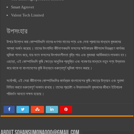
Smart Agrovet
Valent Tech Limited
উপসংহার
উপরে উল্লেখ করা কোম্পানিগুলি তাদের গুণগত মানের পণ্য এবং সেবা প্রদানের মাধ্যমে কৃষকদের
আস্থা অর্জন করেছে। তাদের উৎপাদিত কীটনাশকগুলি ফসলের ক্ষতিকারক কীটপতঙ্গ নিয়ন্ত্রণে কার্যকর
ভূমিকা পালন করে, যার ফলে ফসলের উৎপাদনশীলতা বৃদ্ধি পায় এবং কৃষকরা আর্থিকভাবে লাভবান হন।
এছাড়া, এই কোম্পানিগুলি কৃষি ক্ষেত্রে আধুনিক প্রযুক্তি এবং গবেষণার মাধ্যমে নতুন পণ্য উদ্ভাবন
করে থাকে যা বাংলাদেশের কৃষি উন্নয়নে গুরুত্বপূর্ণ ভূমিকা পালন করছে।
সর্বোপরি, এই সেরা কীটনাশক কোম্পানিগুলির কার্যক্রম বাংলাদেশের কৃষি ক্ষেত্রে উন্নয়ন এবং সুরক্ষা
নিশ্চিত করতে গুরুত্বপূর্ণ অবদান রাখছে। তাদের প্রচেষ্টা ও উদ্ভাবনগুলি কৃষকদের জীবনে ইতিবাচক
পরিবর্তন আনতে সক্ষম হয়েছে।
About
sohansumona000@gmail.com