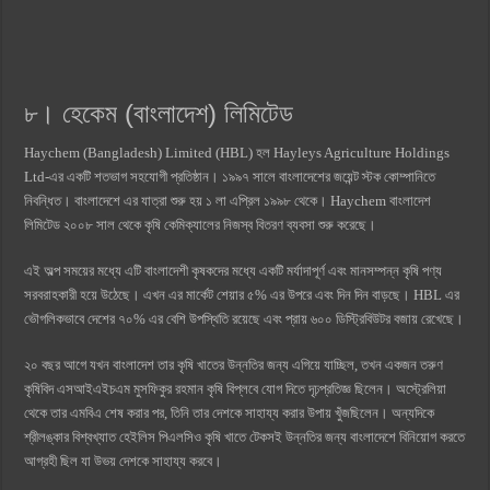
৮। হেকেম (বাংলাদেশ) লিমিটেড
Haychem (Bangladesh) Limited (HBL) হল Hayleys Agriculture Holdings
Ltd-এর একটি শতভাগ সহযোগী প্রতিষ্ঠান। ১৯৯৭ সালে বাংলাদেশের জয়েন্ট স্টক কোম্পানিতে
নিবন্ধিত। বাংলাদেশে এর যাত্রা শুরু হয় ১ লা এপ্রিল ১৯৯৮ থেকে। Haychem বাংলাদেশ
লিমিটেড ২০০৮ সাল থেকে কৃষি কেমিক্যালের নিজস্ব বিতরণ ব্যবসা শুরু করেছে।
এই অল্প সময়ের মধ্যে এটি বাংলাদেশী কৃষকদের মধ্যে একটি মর্যাদাপূর্ণ এবং মানসম্পন্ন কৃষি পণ্য
সরবরাহকারী হয়ে উঠেছে। এখন এর মার্কেট শেয়ার ৫% এর উপরে এবং দিন দিন বাড়ছে। HBL এর
ভৌগলিকভাবে দেশের ৭০% এর বেশি উপস্থিতি রয়েছে এবং প্রায় ৬০০ ডিস্ট্রিবিউটর বজায় রেখেছে।
২০ বছর আগে যখন বাংলাদেশ তার কৃষি খাতের উন্নতির জন্য এগিয়ে যাচ্ছিল, তখন একজন তরুণ
কৃষিবিদ এসআইএইচএম মুসফিকুর রহমান কৃষি বিপ্লবে যোগ দিতে দৃঢ়প্রতিজ্ঞ ছিলেন। অস্ট্রেলিয়া
থেকে তার এমবিএ শেষ করার পর, তিনি তার দেশকে সাহায্য করার উপায় খুঁজছিলেন। অন্যদিকে
শ্রীলঙ্কার বিশ্বখ্যাত হেইলিস পিএলসিও কৃষি খাতে টেকসই উন্নতির জন্য বাংলাদেশে বিনিয়োগ করতে
আগ্রহী ছিল যা উভয় দেশকে সাহায্য করবে।