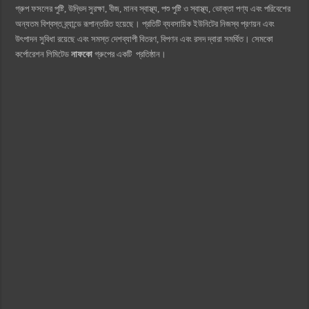
গ্রুপ ফসলের পুষ্টি, উদ্ভিদ সুরক্ষা, বীজ, মানব স্বাস্থ্য, পশু পুষ্টি ও স্বাস্থ্য, ভোক্তা পণ্য এবং পরিবেশের
অন্যতম বিশ্বস্ত ব্র্যান্ডে রূপান্তরিত হয়েছে। প্রতিটি ব্যবসায়িক ইউনিটের নিজস্ব প্রণয়ন এবং
উৎপাদন সুবিধা রয়েছে এবং সমস্ত দেশব্যাপী বিতরণ, বিপণন এবং রসদ দ্বারা সমর্থিত। সেমকো
কর্পোরেশন লিমিটেড
নাফকো
গ্রুপের একটি প্রতিষ্ঠান।