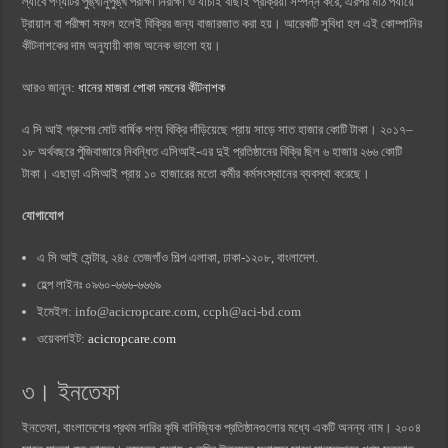
ল্যাবে পণ্যটির পুঙ্খানুপুঙ্খ পরীক্ষা নিরীক্ষা ও যাচাই বাছাই প্রক্রিয়া সম্পন্ন করে, এরপর মাঠ পর্যায়ে
ট্রায়াল বা পরীক্ষা সফল হলেই বিক্রির জন্য বাজারজাত করা হয়। আরেকটি সুবিধা হল এই কোম্পানির
কীটনাশকের দাম অনুযায়ী কাজ অনেক ভালো হয়।
আরও জানুন:
ধানের মাজরা পোকা দমনের কীটনাশক
এ সি আই গ্রুপের মোট বার্ষিক পণ্য বিক্রি দাঁড়িয়েছে প্রায় সাড়ে সাত হাজার কোটি টাকা। ২০১৭–
১৮ অর্থবছরে পুঁজিবাজারে নিবন্ধিত এসিআই-এর দুই প্রতিষ্ঠানের বিক্রি ছিল ৬ হাজার ২৬৬ কোটি
টাকা। এছাড়া এসিআই প্রায় ১০ হাজারের মতো কর্মীর কর্মসংস্থানের ব্যবস্থা করেছে।
যোগাযোগ
এ সি আই সেন্টার, ২৪৫ তেজগাঁও শিল্প এলাকা, ঢাকা-১২০৮, বাংলাদেশ.
হেল্প লাইনঃ ০৯৬০-৬৬৬-৬৬৬৯
ইমেইল:
info@acicropcare.com
,
ccph@aci-bd.com
ওয়েবসাইট:
acicropcare.com
৩। ইনতেফা
ইনতেফা, বাংলাদেশের প্রথম সারির কৃষি বানিজ্যিক প্রতিষ্ঠানগুলোর মধ্যে একটি অনন্য নাম। ২০০৪