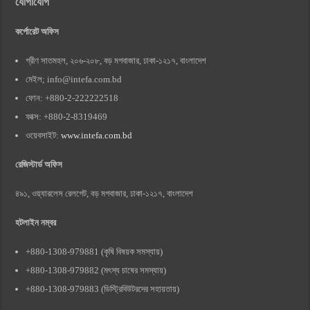
যোগাযোগ
কর্পোরেট অফিস
গ্রীণ সাতমহল, ২০৬-২০৮, বড় মগবাজার, ঢাকা-১২১৭, বাংলাদেশ
মেইল;
info@intefa.com.bd
ফোন: +880-2-222222518
ফাক্স: +880-2-8319469
ওয়েবসাইট:
www.intefa.com.bd
রেজিস্টার্ড অফিস
৪৯১, ওয়্যারলেস রেলগেট, বড় মগবাজার, ঢাকা-১২১৭, বাংলাদেশ
হটলাইন নম্বর
+880-1308-979881 (কৃষি বিষয়ক সমস্যায়)
+880-1308-979882 (মৎস্য চাষের সমস্যায়)
+880-1308-979883 (ডিস্ট্রিবিউটরদের সহায়তায়)