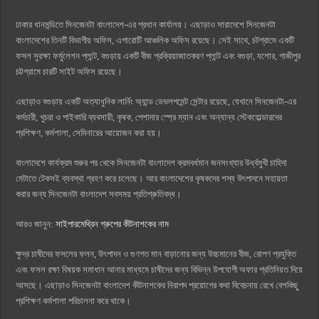
ঢাকার ধানমন্ডিতে সিনজেনটা বাংলাদেশ-এর প্রধান কার্যালয়। এছাড়াও সারাদেশে সিনজেনটা
বাংলাদেশের তিনটি বিভাগীয় অফিস, এগারোটি আঞ্চলিক অফিস রয়েছে। সেই সাথে, চটগ্রামে একটি
ফসল সুরক্ষা ফর্মুলেশন প্লান্ট, বগুড়ায় একটি বীজ প্রক্রিয়াজাতকরণ প্লান্ট এবং বগুড়া, যশোর, গাজীপুর
চট্টগ্রামে চারটি সাইট অফিস রয়েছে।
এছাড়াও বগুড়ায় একটি অত্যাধুনিক লার্নিং অ্যান্ড ডেভলপমেন্ট সেন্টার রয়েছে, যেখানে সিনজেনটা-এর
কর্মচারী, খুচরা ও পাইকারি ব্যবসায়ী, কৃষক, পেশাদার স্প্রে ম্যান এবং অন্যান্য স্টেকহোল্ডারদের
প্রশিক্ষণ, কর্মশালা, সেমিনারের আয়োজন করা হয়।
বাংলাদেশে কার্যক্রম শুরুর পর থেকে সিনজেনটা বাংলাদেশ ক্রমবর্ধমান জনসংখ্যার উর্ধ্বমুখী চাহিদা
মেটাতে টেকসই ব্যবস্থা গ্রহণ করে চলেছে। আর বাংলাদেশের কৃষকদের শস্য উৎপাদনে সহায়তা
করার জন্য সিনজেনটা বাংলাদেশ সবসময় প্রতিশ্রুতিবদ্ধ।
আরও জানুন:
সাইপারমেথ্রিন গ্রুপের কীটনাশকের নাম
ক্ষুদ্র চাষীদের ফসলের ফলন, উৎপাদন ও গুণগত মান বাড়ানোর জন্য উচ্চমানের বীজ, রোপণ প্রযুক্তি
এবং ফসল রক্ষা বিষয়ক সমাধান আনার মাধ্যমে চাষীদের জন্য বিভিন্ন উপযোগী অফার প্রতিনিয়ত দিয়ে
আসছে। এছাড়াও সিনজেনটা বাংলাদেশ কীটনাশকের নিরাপদ প্রয়োগের কথা বিবেচনায় রেখে বেশকিছু
প্রশিক্ষণ কর্মশালা পরিচালনা করে থাকে।