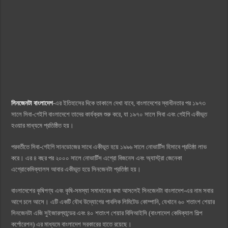
সিনজেনটা বাংলাদেশ
-এর ইতিহাসের দিকে তাকালে দেখা যাবে, বাংলাদেশের স্বাধীনতার পর ১৯৭৩
সালে সিবা-গেইগি বাংলাদেশে তাদের কার্যক্রম শুরু করে, যা ১৯৭০ সালে সিবা এবং গেইগি একীভূত
হওয়ার মাধ্যমে প্রতিষ্ঠিত হয়।
পরবর্তীতে সিবা-গেইগি সানডোজের সাথে একীভূত হয়ে ১৯৯৬ সালে নোভার্টিস হিসাবে প্রতিষ্ঠা লাভ
করে। এর ৪ বছর পর ২০০০ সালে নোভার্টিস এগ্রো বিজনেস এবং অ্যাস্ট্রা জেনেকা
এগ্রোকেমিক্যালস আবার একীভূত হয়ে সিনজেনটা প্রতিষ্ঠা হয়।
বাংলাদেশের কৃষিপণ্য এবং কৃষি-সমস্যা সমাধানের কথা আসলেই সিনজেনটা বাংলাদেশ-এর নাম সবার
আগে চলে আসে। এটি একটি যৌথ উদ্যোগের পাবলিক লিমিটেড কোম্পানি, যেখানে ৬০ শতাংশ শেয়ার
সিনজেনটা এজি সুইজারল্যান্ডের এবং ৪০ শতাংশ শেয়ার বিসিআইসি (বাংলাদেশ কেমিক্যাল শিল্প
কর্পোরেশন) এর মাধ্যমে বাংলাদেশ সরকারের হাতে রয়েছে।