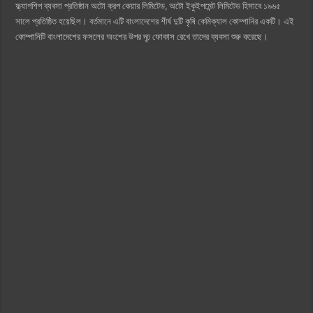
ফ্ল্যাগশিপ ব্যবসা প্রতিষ্ঠান অটো ক্রপ কেয়ার লিমিটেড, অটো ইকুইপমেন্ট লিমিটেড হিসাবে ১৯৬৫
সালে প্রতিষ্ঠিত হয়েছিল। বর্তমানে এটি বাংলাদেশের শীর্ষ দুটি কৃষি কেমিক্যাল কোম্পানির একটি। এই
কোম্পানিটি বাংলাদেশের ফসলের অংশের উপর দৃঢ় ফোকাস রেখে তাদের ব্যবসা শুরু করেছে।