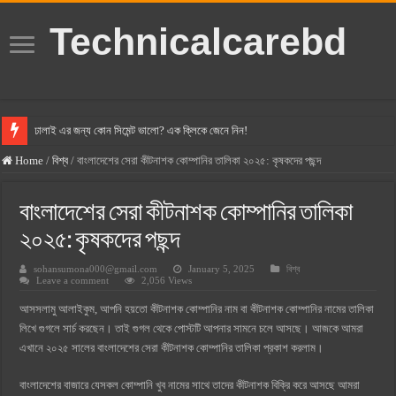
Technicalcarebd
ঢালাই এর জন্য কোন সিমেন্ট ভালো? এক ক্লিকে জেনে নিন!
বসুন্ধরা সিমেন্ট এর দাম ২০২৫
Home
/
বিশ্ব
/
বাংলাদেশের সেরা কীটনাশক কোম্পানির তালিকা ২০২৫: কৃষকদের পছন্দ
স্ক্যান সিমেন্ট এর দাম ২০২৫
বাংলাদেশের সেরা কীটনাশক কোম্পানির তালিকা
হোলসিম সিমেন্ট দাম ২০২৫
২০২৫: কৃষকদের পছন্দ
সুপারক্রিট সিমেন্ট দাম ২০২৫
sohansumona000@gmail.com
January 5, 2025
বিশ্ব
জুডিশিয়াল ম্যাজিস্ট্রেট কি? জুডিশিয়াল ম্যাজিস্ট্রেট এর সুযোগ সুবিধা
Leave a comment
2,056 Views
ওয়ালটন মোবাইল কিস্তিতে কেনার নিয়ম ২০২৫
আসসলামু আলাইকুম, আপনি হয়তো কীটনাশক কোম্পানির নাম বা কীটনাশক কোম্পানির নামের তালিকা
লিখে গুগলে সার্চ করছেন। তাই গুগল থেকে পোস্টটি আপনার সামনে চলে আসছে। আজকে আমরা
ওয়ালটন টিভি কিস্তিতে কেনার নিয়ম ২০২৫
এখানে ২০২৫ সালের বাংলাদেশের সেরা কীটনাশক কোম্পানির তালিকা প্রকাশ করলাম।
গ্রামে লাভজনক ব্যবসা ২০২৫ ও গ্রামের বাজারে ব্যবসার আইডিয়া
বাংলাদেশের বাজারে যেসকল কোম্পানি খুব নামের সাথে তাদের কীটনাশক বিক্রি করে আসছে আমরা
জেনে নিন, বর্তমানে মোবাইল ঘড়ি দাম কত ২০২৫