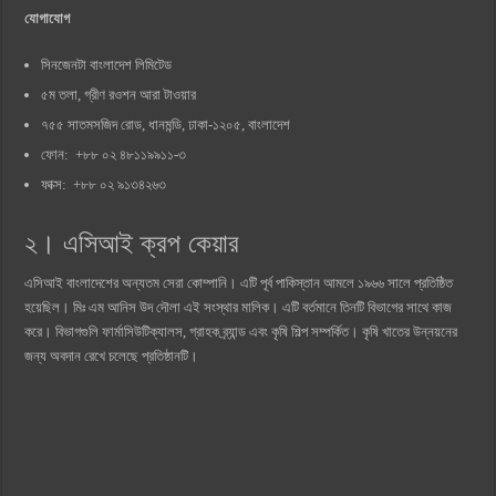
যোগাযোগ
সিনজেনটা বাংলাদেশ লিমিটেড
৫ম তলা, গ্রীণ রওশন আরা টাওয়ার
৭৫৫ সাতমসজিদ রোড, ধানমন্ডি, ঢাকা-১২০৫, বাংলাদেশ
ফোন: +৮৮ ০২ ৪৮১১৯৯১১-৩
ফাক্স: +৮৮ ০২ ৯১৩৪২৬৩
২। এসিআই ক্রপ কেয়ার
এসিআই বাংলাদেশের অন্যতম সেরা কোম্পানি। এটি পূর্ব পাকিস্তান আমলে ১৯৬৬ সালে প্রতিষ্ঠিত
হয়েছিল। মিঃ এম আনিস উদ দৌলা এই সংস্থার মালিক। এটি বর্তমানে তিনটি বিভাগের সাথে কাজ
করে। বিভাগগুলি ফার্মাসিউটিক্যালস, গ্রাহক ব্র্যান্ড এবং কৃষি শিল্প সম্পর্কিত। কৃষি খাতের উন্নয়নের
জন্য অবদান রেখে চলেছে প্রতিষ্ঠানটি।