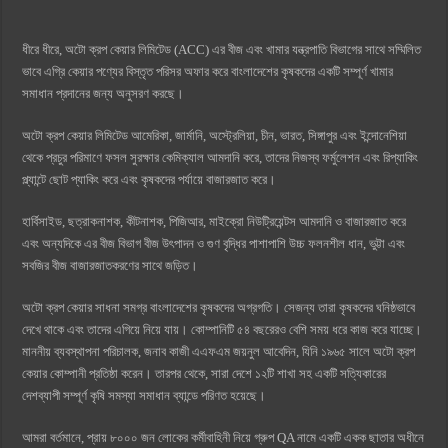
ধীরে ধীরে, অটো ক্রপ কেয়ার লিমিটেড (ACC) এর বীজ এবং খামার যন্ত্রপাতি বিভাগের সাথে সম্মিলিত
ভাবে এগ্রি কেয়ার পণ্যের বিস্তৃত পরিসর অফার করে বাংলাদেশের কৃষকদের একটি সম্পূর্ণ খামার
সমাধান প্রদানের জন্য অনুসরণ করছে।
অটো ক্রপ কেয়ার লিমিটেড আমেরিকা, জার্মানি, অস্ট্রেলিয়া, চীন, ভারত, সিঙ্গাপুর এবং ইন্দোনেশিয়া
থেকে প্রচুর পরিমাণে ফসল সুরক্ষার কেমিক্যাল আমদানি করে, তাদের নিজস্ব ফর্মুলেশন এবং রিপ্যাকিং
প্ল্যান্টে ছোট প্যাকিং করে এবং কৃষকদের পর্যায়ে বাজারজাত করে।
হার্বিসাইড, ছত্রাকনাশক, কীটনাশক, পিজিআর, মাইক্রো নিউট্রিয়েন্টস আমদানি ও বাজারজাত করে
এবং অন্যদিকে এর বীজ বিভাগ বীজ উৎপাদন ও গুণ বৃদ্ধির পাশাপাশি উচ্চ ফলনশীল ধান, ভুট্টা এবং
সবজির বীজ বাজারজাতকরণের সাথে জড়িত।
অটো ক্রপ কেয়ার সাধনা সমগ্র বাংলাদেশের কৃষকদের অগ্রগতি। সেজন্য তারা কৃষকদের ঘনিষ্ঠভাবে
দেখে থাকে এবং তাদের এগিয়ে নিয়ে যায়। কোম্পানিটি ৫৪ বছরেরও বেশি সময় ধরে কাজ করে যাচ্ছে।
মাননীয় ব্যবস্থাপনা পরিচালক, জনাব কাজী এএফএম জয়নুল আবেদিন, যিনি ১৯৬৫ সালে অটো ক্রপ
কেয়ার কোম্পানী প্রতিষ্ঠা করেন। তারপর থেকে, সারা দেশে ১২টি শাখা সহ একটি সত্যিকারের
দেশব্যাপী সম্পূর্ণ কৃষি সমস্যা সমাধান ব্যান্ডে পরিণত হয়েছে।
আমরা বর্তমানে, প্রায় ৮০০০ জন লোকের কর্মীবাহিনী নিয়ে গ্রুপ QA নামে একটি একক ছাতার অধীনে