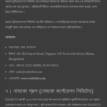
করবেল ইন্টারন্যাশনাল লিমিটেড তার কার্যক্রমে উচ্চমানের পরিষেবা প্রদান করে এবং বিশ্বব্যাপী বিশাল
গ্রাহক বেস গড়ে তুলেছে। প্রতিষ্ঠানটি বিভিন্ন আন্তর্জাতিক মানের সনদপত্র অর্জন করেছে যেমন
ISO সার্টিফিকেশন।
করবেল ইন্টারন্যাশনাল লিমিটেড তার দীর্ঘ অভিজ্ঞতা ও পেশাদারিত্বের মাধ্যমে গ্রাহকদের সর্বোচ্চ
সন্তুষ্টি প্রদান করে আসছে এবং ভবিষ্যতেও তা অব্যাহত রাখতে প্রতিশ্রুতিবদ্ধ।
যোগাযোগ
সদর দপ্তর: ঢাকা, বাংলাদেশ
ঠিকানা: 49, Old Airport Road, Tejgaon, S.R Tower (5th floor), Dhaka,
Bangladesh
ফোন: +88 02 2222 46998, 02-9114613
মেইল:
info@corbelbd.com
ওয়েবসাইট:
www.corbelbd.com
৭। নাফকো গ্রুপ (সেমকো কর্পোরেশন লিমিটেড)
NAAFCO গ্রুপটি ১৯৮৪ সালে তার যাত্রা শুরু করে যার প্রতিষ্ঠাতা দূরদর্শী উদ্যোক্তা এবং প্রয়াত
চেয়ারম্যান জনাব এম শামসুল হুদা। কৃষি ব্যবসায় তিন দশকেরও বেশি অভিজ্ঞতার সাথে NAAFCO