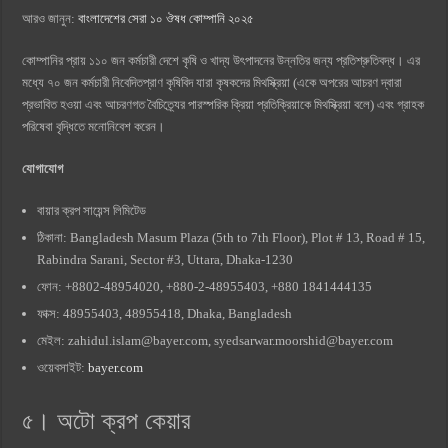
আরও জানুন:
বাংলাদেশের সেরা ১০ ঔষধ কোম্পানি ২০২৫
কোম্পানির প্রায় ১১০ জন কর্মচারী দেশে কৃষি ও খাদ্য উৎপাদনের উন্নতির জন্য প্রতিশ্রুতিবদ্ধ। এর
মধ্যে ৭০ জন কর্মচারী নিবেদিতপ্রাণ কৃষিবিদ যারা কৃষকদের মিথস্ক্রিয়া (একে অপরের আচরণ দ্বারা
প্রভাবিত হওয়া এবং আচরণগত বৈচিত্র্যের পারস্পরিক ক্রিয়া প্রতিক্রিয়াকে মিথস্ক্রিয়া বলে) এবং গ্রাহক
পরিষেবা বৃদ্ধিতে মনোনিবেশ করেন।
যোগাযোগ
বায়ার ক্রপ সায়েন্স লিমিটেড
ঠিকানা: Bangladesh Masum Plaza (5th to 7th Floor), Plot # 13, Road # 15,
Rabindra Sarani, Sector #3, Uttara, Dhaka-1230
ফোন: +8802-48954020, +880-2-48955403, +880 1841444135
ফাক্স: 48955403, 48955418, Dhaka, Bangladesh
মেইল:
zahidul.islam@bayer.com
,
syedsarwar.moorshid@bayer.com
ওয়েবসাইট:
bayer.com
৫। অটো ক্রপ কেয়ার