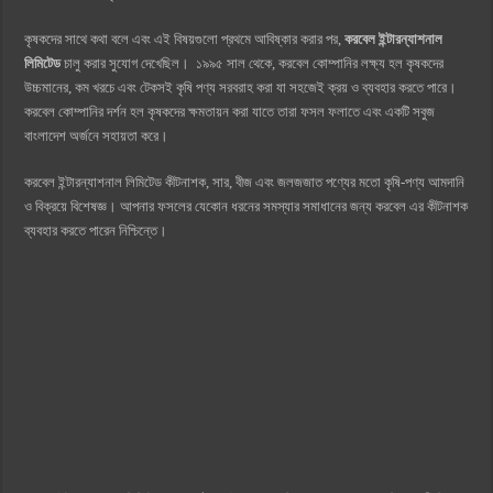
কৃষকদের সাথে কথা বলে এবং এই বিষয়গুলো প্রথমে আবিষ্কার করার পর,
করবেল ইন্টারন্যাশনাল
লিমিটেড
চালু করার সুযোগ দেখেছিল। ১৯৯৫ সাল থেকে, করবেল কোম্পানির লক্ষ্য হল কৃষকদের
উচ্চমানের, কম খরচে এবং টেকসই কৃষি পণ্য সরবরাহ করা যা সহজেই ক্রয় ও ব্যবহার করতে পারে।
করবেল কোম্পানির দর্শন হল কৃষকদের ক্ষমতায়ন করা যাতে তারা ফসল ফলাতে এবং একটি সবুজ
বাংলাদেশ অর্জনে সহায়তা করে।
করবেল ইন্টারন্যাশনাল লিমিটেড কীটনাশক, সার, বীজ এবং জলজজাত পণ্যের মতো কৃষি-পণ্য আমদানি
ও বিক্রয়ে বিশেষজ্ঞ। আপনার ফসলের যেকোন ধরনের সমস্যার সমাধানের জন্য করবেল এর কীটনাশক
ব্যবহার করতে পারেন নিশ্চিন্তে।