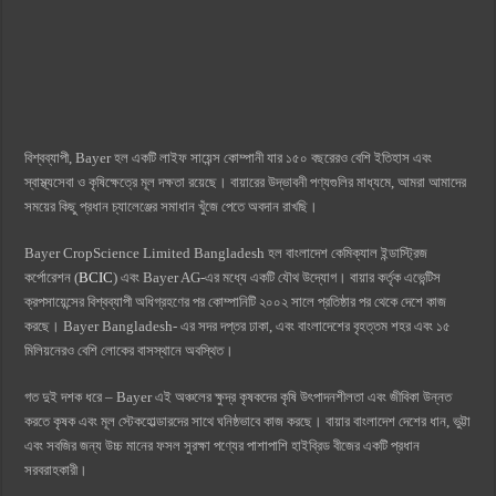
বিশ্বব্যাপী, Bayer হল একটি লাইফ সায়েন্স কোম্পানী যার ১৫০ বছরেরও বেশি ইতিহাস এবং
স্বাস্থ্যসেবা ও কৃষিক্ষেত্রে মূল দক্ষতা রয়েছে। বায়ারের উদ্ভাবনী পণ্যগুলির মাধ্যমে, আমরা আমাদের
সময়ের কিছু প্রধান চ্যালেঞ্জের সমাধান খুঁজে পেতে অবদান রাখছি।
Bayer CropScience Limited Bangladesh হল বাংলাদেশ কেমিক্যাল ইন্ডাস্ট্রিজ
কর্পোরেশন (
BCIC
) এবং Bayer AG-এর মধ্যে একটি যৌথ উদ্যোগ। বায়ার কর্তৃক এভেন্টিস
ক্রপসায়েন্সের বিশ্বব্যাপী অধিগ্রহণের পর কোম্পানিটি ২০০২ সালে প্রতিষ্ঠার পর থেকে দেশে কাজ
করছে। Bayer Bangladesh- এর সদর দপ্তর ঢাকা, এবং বাংলাদেশের বৃহত্তম শহর এবং ১৫
মিলিয়নেরও বেশি লোকের বাসস্থানে অবস্থিত।
গত দুই দশক ধরে – Bayer এই অঞ্চলের ক্ষুদ্র কৃষকদের কৃষি উৎপাদনশীলতা এবং জীবিকা উন্নত
করতে কৃষক এবং মূল স্টেকহোল্ডারদের সাথে ঘনিষ্ঠভাবে কাজ করছে। বায়ার বাংলাদেশ দেশের ধান, ভুট্টা
এবং সবজির জন্য উচ্চ মানের ফসল সুরক্ষা পণ্যের পাশাপাশি হাইব্রিড বীজের একটি প্রধান
সরবরাহকারী।