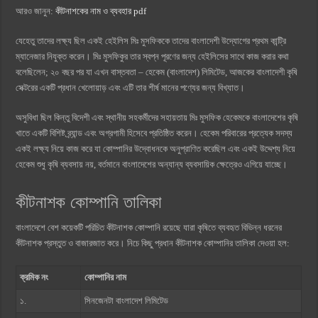
আরও জানুন:
কীটনাশকের নাম ও ব্যবহার pdf
যেহেতু তাদের লক্ষ্য ছিল একই হেইলিস মিঃ মুসফিককে তাদের বাংলাদেশী উদ্যোগের প্রথম কান্ট্রি
ম্যানেজার নিযুক্ত করেন। মিঃ মুসফিকুর তার স্বপ্ন পূরণের জন্য হেইলিসের সাথে কাজ করার কথা
বলেছিলেন; ২০ বছর পর যা এখন বাস্তবতা – হেকেম (বাংলাদেশ) লিমিটেড, আজকের বাংলাদেশী কৃষি
সেক্টরের একটি প্রধান খেলোয়াড় এবং এটি তার শীর্ষ মানের পণ্যের জন্য বিখ্যাত।
অসুবিধা ছিল কিন্তু বিদেশী এবং স্থানীয় সহকর্মীদের সহায়তায় মিঃ মুসফিক হেকেমকে বাংলাদেশের কৃষি
খাতে একটি বিশিষ্ট ব্র্যান্ড এবং অগ্রগামী হিসেবে প্রতিষ্ঠিত করেন। হেকেম পরিবারের প্রত্যেক সদস্য
একই লক্ষ্য নিয়ে কাজ করে যা কোম্পানির উদ্বোধনকে অনুপ্রাণিত করেছিল এবং একই উদ্দেশ্য নিয়ে
হেকেম শুধু কৃষি ব্যবসায় নয়, বর্তমানে বাংলাদেশের অন্যান্য ব্যবসায়িক ক্ষেত্রেও এগিয়ে যাচ্ছে।
কীটনাশক কোম্পানি তালিকা
বাংলাদেশে বেশ কয়েকটি পরিচিত কীটনাশক কোম্পানি রয়েছে যারা কৃষিতে ব্যবহৃত বিভিন্ন ধরনের
কীটনাশক প্রস্তুত ও বাজারজাত করে। নিচে কিছু প্রধান কীটনাশক কোম্পানির তালিকা দেওয়া হল:
ক্রমিক নং
কোম্পানির নাম
১.
সিনজেনটা বাংলাদেশ লিমিটেড