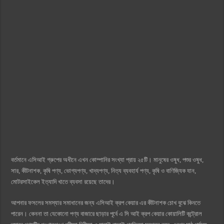
বর্তমানে এসিআই গ্রুপের অধীনে এখন কোম্পানির সংখ্যা প্রায় ২৫টি। মানুষের ওষুধ, পশুর ওষুধ,
সার, কীটনাশক, কৃষি পণ্য, ভোগ্যপণ্য, খাদ্যপণ্য, নিত্য ব্যবহার্য পণ্য, কৃষি ও বাণিজ্যিক যান,
মোটরসাইকেল ইত্যাদি খাতে ব্যবসা রয়েছে তাদের।
আপনার ফসলের সমস্যার সমাধানের জন্য এসিআই ক্রপ কেয়ার এর কীটনাশক চোখ বুঝে কিনতে
পারেন। কেননা তা যেকোনো পণ্য বাজারে ছাড়ার পূর্বে এ সি আই ক্রপ কেয়ার কোয়ালিটি কন্ট্রোল