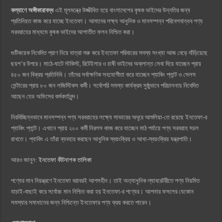
কল্যাণে অঙ্গীকারাবদ্ধ
এই মূলমন্ত্রে উজ্জীবিত হয়ে বাংলাদেশের কৃষক ভাইদের উন্নতির জন্য
প্রতিনিয়ত কাজ করে যাচ্ছে ইনতেফা। আমাদের লক্ষ্য আধুনিক ও মানসম্পন্ন পরিবেশবান্ধব পণ্য
সরবরাহের মাধ্যমে কৃষক ভাইদের আশাতীত ফলন নিশ্চিত করা।
গুটিকয়েক নিবেদিত প্রাণ নিয়ে যাত্রা শুরু করে ইনতেফা পরিবারের সদস্য সংখ্যা আজ বেড়ে দাঁড়িয়েছে
ছয়শ’র উপরে। মাঠে-ঘাটে স্টকিস্ট, রিটেইলার ও চাষী ভাইদের অক্লান্ত সেবা দিয়ে যাচ্ছেন প্রায়
৪৫০ জন বিক্রয় প্রতিনিধি। তাঁদের সর্বাক্ষণিক সহযোগীতা করে যাচ্ছেন প্যাকিং প্লান্ট ও সেলস
সেন্টারের প্রায় ৮০ জন লজিস্টিকস কর্মী। সর্বোপরি সমস্ত কার্যক্রম সুষ্ঠুভাবে পরিচালনায় নিবেদিত
আছেন হেড অফিসের কর্মকর্তাবৃন্দ।
নিরবিচ্ছিন্নভাবে মানসম্পন্ন পণ্য সরবরাহের লক্ষ্যে সাভারের অদূরে আশুলিয়া-তে রয়েছে ইনতেফা-র
প্যাকিং প্লান্ট। এখানে প্রায় ২০০ কর্মী নিরলস কাজ করে যাচ্ছেন মাঠ পর্যায়ে পণ্য সরবরাহ সচল
রাখতে। প্যাকিং এ তাঁরা ব্যবহার করছেন আধুনিক স্বয়ংক্রিয় ও আধা-স্বয়ংক্রিয় যন্ত্রপাতি।
আরও জানুন:
ইনতেফা কীটনাশক তালিকা
পণ্যের মান নিয়ন্ত্রণে ইনতেফা বরাবরই আপসহীন। তাই অত্যাধুনিক ল্যাবরেটরীতে পণ্য নিয়মিত
যাচাই-বাছাই করে সর্বোচ্চ মান নিশ্চিত করা হয় ইনতেফা-র পণ্যের। আপনার ফসলের যেকোন
সমস্যার সমাধানের জন্য নিশ্চিন্তে ইনতেফার পণ্য ক্রয় করতে পারেন।