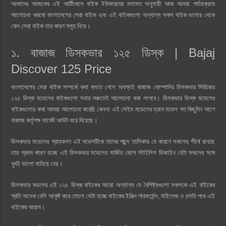
আমাদের আজকের এই আর্টিকেলে বাইক ইউজারদের মতামত অনুযায়ী আজ আমরা পর্যায়ক্রমে
আলোচনা করবো বাংলাদেশের সেরা বাইক এবং এই বাইকগুলাে অন্যান্য সকল বাইক গুলোর থেকে
কেন সেরা বাইক তার কারণ সমুহ নিয়ে।
১. বাজাজ ডিসকভার ১২৫ ডিস্ক | Bajaj
Discover 125 Price
বাংলাদেশের সেরা বাইক সম্পর্কে কথা বলতে গেলে অবশ্যই বাজাজ কোম্পানির ডিসকভার সিরিজের
১২৫ ডিস্ক মডেলের বাইকগুলো সবার শুরুতেই আলোচনা করা লাগবে। ডিসকভার ডিস্ক মডেলের
বাইকগুলোর কথা আমরা আলোচনা করেছি কেননা এই সেইম মডেলের ড্রাম মডেল গত কিছুদিন আগে
বাজাজ কর্তৃপক্ষ মার্কেট আউট করে দিয়েছে।
ডিসকভার মডেলের গ্রাহকগণ এই মডেলটিকে তাদের পছন্দ তালিকায় যে কারণে সকলের শীর্ষে রাখছে
তার প্রথম কারণ হচ্ছে এই ডিসকভার মডেলের মার্জিত জোশ স্টাইলিশ ডিজাইন যেটা সকলের সঙ্গে
খুবই ভালো মানিয়ে নেয়।
ডিসকভার মডলের এই ১২৫ ডিস্ক বাইকের আরো অন্যান্য যে বৈশিষ্ট্যগুলো সকলকে এই বাইকের
প্রতি অনেক বেশি আকৃষ্ট করে তোলে সেটা হচ্ছে বাইকের ইঞ্জিন পারফর্মেন্স, মাইলেজ ও চলতি পথে এই
বাইকের আরাম।