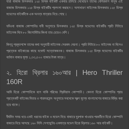
যারা বাজাজ ডিসকভার ১২৫ ডিস্ক বাইকটি একবার চালিয়ে দেখেছেন তাদের বেশিরভাগ মানুষ এই
বাজাজ ডিসকভার ১২৫ ডিস্ক বাইকটির প্রশংসা করছেন। অসাধারণ মাইলেজ ডিসকভার ১২৫ ডিস্ক
মডেলের বাইকটিকে এক অনন্য মাত্রায় নিয়ে গেছে।
যদিওবা বাজাজ কোম্পানির দাবী অনুসারে ডিসকভার ১২৫ ডিস্ক মডেলের বাইকটির প্রতি লিটারে
মাইলেজ দিবে ৮০ কিলোমিটার কিংবা তার চেয়েও বেশি।
কিন্তু প্রকৃতপক্ষে তাদের কথা অনুযায়ী মাইলেজ সেরকম দেয়না। প্রতি লিটারে ৮০ মাইলেজ না দিলেও
প্রত্যেক বাইকারের কাছে যথেস্ট সন্তোষজনক। বাজাজ ডিসকভার ১২৫ ডিস্ক মডেলের বাইকটির
বর্তমান বাজার মূল্য ১,৩৩,৫০০ হাজার টাকা মাত্র।
২. হিরো থ্রিলার ১৬০আর | Hero Thriller
160R
আমি হিরো কোম্পানিকে বলে থাকি গরিবের প্রিমিয়াম কোম্পানি। কেননা হিরো কোম্পানির প্রায়
প্রত্যেকটি বাইকের ফিচার ও পারফরমেন্স অনুসারে সবথেকে স্বল্প মূল্যে বাংলাদেশের বাজারে বিক্রি করা
হয়ে থাকে।
দীর্ঘদিন সময় ধরে একই ধরনের বাইক ও মডেল নিয়ে বাজারে ঘুরপাক খাওয়ার পরবর্তীতে হিরো কোম্পানি
বাজারে নিয়ে আসছে ১৬০ সিসি সেগমেন্টের একমাত্র মডেল হিরো থ্রিলার ১৬০ আর বাইকটি।