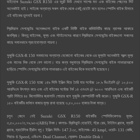
যাইহোক Suzuki GSX R150 এর ফ্রন্ট ভিউ দেখতে সাপের মত এবং বাইকের পেছনের সিট
অনেকটাই হাই। সাইজে অন্যান্য সকল বাইক থেকে একটু ছোটো মনে হলেও স্পোর্টস বাইক হিসাবে
এই বাইকের তুলনাই হয়না।
প্রিমিয়াম সেগমেন্টের অনেকগুলাে বাইক একটি নির্দিষ্ট বাইক কমিউনিটির কাছে ব্যাপক আকারে
জনপ্রিয়। কিন্তু মাইলেজ, মূল্য এবং স্টাইলেসের কারণে প্রিমিয়াম সেগমেন্টের বাইকগুলাে সকলের
কাছে সমানভাবে গ্রহণযোগ্যতা পায়না।
সুজুকি GSX-R 150 সমমানের অন্যান্য যেকোনো বাইকের থেকে এর মূল্যটা অনেকটাই স্বল্প মূল্য
এবং মানের দিক থেকে বেশ ভালো। যার জন্য শুধুমাত্র প্রিমিয়াম সেগমেন্টের বাইক লাভারদেরকে
ছাড়িয়ে স্পোর্টস সেগমেন্টের বাইক লাভাররাও এই বাইকের দিকে মনযোগী হয়েছেন।
সুজুকি GSX-R 150 হচ্ছে ১৪৯ সিসি ইঞ্জিন দিয়ে তৈরি যার সর্বোচ্চ ১৮.৯ বিএইচপি @ ১০,৫০০
আরপিএম উৎপন্ন করে এবং এই বাইকের সর্বোচ্চ টর্ক ১৪ এনএম @ ৯০০০ আরপিএম এবং বাইকটি
প্রতি লিটারে ৪৫ কিলোমিটার জ্বালানি পোড়ায় বলে সুজুকি কোম্পানিটি দাবী করেন। সুজুকি GSX-R
১৫০ বাইকটির বর্তমান বাজার মূল্য রাখা হয়েছে ৩,৫০,০০০ হাজার টাকা মাত্র।
চলুন জেনে নেই Suzuki GSX R150 বাইকটির স্পেসিফিকেশনঃ মূল্য-
৩,৫০,০০০/৩,৭৯,৯৫০(ABS) টাকা। কালার- ব্রিলিয়ান্ট হোয়াইট, স্ট্রং রেড, টাইটান ব্ল্যাক, ম্যাটি
ব্ল্যাক, ম্যাটেলিক ট্রিটন ব্লু। ইঞ্জিন সিসি- 147.3 cc, মাইলেজ- 45 kmpl, ওয়েট- 131 কেজি,
গিয়ার- 6 Speed, এবিএস- Dual Channel, ব্রেকস- Double Disk।