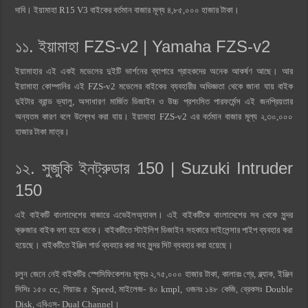
দাবি। ইয়ামাহা R15 V3 বাইকের বর্তমান বাজার মূল্য ৪,৮৫,০০০ হাজার টাকা।
১১. ইয়ামাহা FZS-v2 | Yamaha FZS-v2
ইয়ামাহার এই একই মডেলের দুইটি ভার্শনের ব্যাপারে গ্রাহকদের অনেক আকর্ষণ আছে। আর
ইয়ামাহা কোম্পানির এই FZS-v2 মডেলের বাইকের ব্যবহারীর অভিজ্ঞতা থেকে জানা যায় বাইক
দুইটার ব্রান্ড ভ্যালু, অসাধারণ মার্জিত ডিজাইন ও উচ্চ প্রশংসিত পারফর্মেন্স এই জনপ্রিয়তার
অন্যতম কারণ বলে উল্লেখ করা যায়। ইয়ামাহা FZS-v2 এর বর্তমান বাজার মূল্য ২,৩০,০০০
হাজার টাকা মাত্র।
১২. সুজুকি ইনট্রুডার 150 | Suzuki Intruder
150
এই বাইকটি বাংলাদেশের বাজারে এভেইলঅ্যাবল। এই বাইকটিকে বাংলাদেশের সব থেকে সুন্দর
ক্রুজার বাইক বলা হয়ে থাকে। বাইকটিতে স্টাইলিশ ডিজাইন সহকারে সাইলেন্সার পাইপ ব্যবহার করা
হয়েছে। বাইকটিতে ইঞ্জিন গার্ড ব্যবহার করা সহ সুন্দর সিট ব্যবহার করা হয়েছে।
চলুন জেনে নেই বাইকটির স্পেসিফিকেশনঃ মূল্যঃ ২,৭৫,০০০ হাজার টাকা, কালারঃ গ্রে, ব্ল্যাক, ইঞ্জিন
সিসিঃ ১৫০ cc, গিয়ারঃ ৫ Speed, মাইলেজ- ৪০ kmpl, ওজনঃ ১৪৮ কেজি, ব্রেকসঃ Double
Disk, এবিএস- Dual Channel।