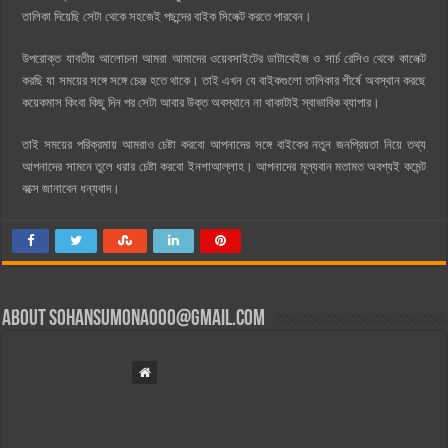
তালিকা দিয়েছি সেটা থেকে সহজেই পছন্দের বাইক সিলেক্ট করতে পারবেন।
উপরোক্ত যাবতীয় আলোচনা আমরা আমাদের ওয়েবসাইটের ডাটাবেইজ ও সার্চ রেসিও থেকে কালেক্ট
করছি যা সময়ের সঙ্গে সঙ্গে চেঞ্জ হতে থাকে। তাই এখন যে বাইকগুলো তালিকার শীর্ষে অবস্থান করছে
কয়েকমাস কিংবা কিছু দিন পর সেটা আবার উক্ত অবস্থানে না থাকাটাই স্বাভাবিক ব্যাপার।
তাই সময়ের পরিক্রমায় আমরাও চেষ্টা করবো আপনাদের সঙ্গে বাইকের নতুন জনপ্রিয়তা নিয়ে তথ্য
আপনাদের সামনে তুলে ধরার চেষ্টা করবো ইনশাআল্লাহ। আপনাদের মূল্যবান মতামত অবশ্যই কমেন্ট
বক্সে জানাবেন ধন্যবাদ।
About
sohansumona000@gmail.com