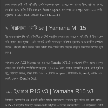
চলুন জেনে নেই এই বাইকটির স্পেসিফিকেশনঃ মূল্যঃ ৩,৬৬,০০০ হাজার টাকা, কালারঃ ব্ল্যাক,
হোয়াইট, রেড, ইঞ্জিন সিসিঃ ১৪৯ cc, গিয়ারঃ 6 Speed, মাইলেজঃ ৪৫ kmpl, ওজন- ১৪০ কেজি,
ব্রেকসঃ Double Disk, এবিএসঃ Dual Channel।
৯. ইয়ামাহা এমটি ১৫ | Yamaha MT15
ইয়ামাহার কোম্পানির এই বাইকটিতে লেটেস্ট প্রযুক্তি ব্যবহার করা হয়েছে যা বাইকটির স্টাইল অনেক
হাই ক্লাস করে তুলছে। এই বাইকটি একটি অ্যাডভান্স হাইপার ন্যাকেড ও ডায়নামিক স্পোর্টস
বাইক। বাইকটি রাইড করতে যেমন আরাম ঠিক তেমনি ভাবে শহরের রাস্তায় মনস্টারের মতোন ছুটে
চলে।
আমাদের দেশে ACI Motors এর হাত ধরে Yamaha MT15 বাংলাদেশে রিলিজ হয়ছে। চলুন
জেনে নেই বাইকটির স্পেসিফিকেশনঃ মূল্য- ৪,১০,০০০ টাকা, কালার- ম্যাটেলিক ব্ল্যাক, ডার্ক ম্যাটার
ব্লু, হোয়াইট অরেঞ্জ, ইঞ্জিন সিসিঃ ১৫৫ cc, গিয়ারঃ ৬ Speed, মাইলেজ- ৪২ kmpl, ওজন- ১৩৮
কেজি, ব্রেকস- Double Disk।
১০. ইয়ামাহা R15 v3 |
Yamaha R15 v3
ইয়ামাহা কোম্পানির এই বাইকটি বর্তমান সময়ে বাংলাদেশের সবচেয়ে সুন্দর বাইক বলা হয়ে থাকে।
R15 v3 বাইকটির ডিজাইন অনেক বেশিই আধুনিক ও অনেক কমফোর্টেবল। এই বাইকটিতে স্পোর্ট