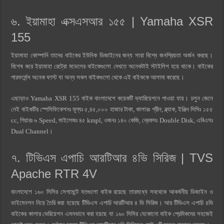
৬. ইয়ামাহা এক্সএসআর ১৫৫ | Yamaha XSR
155
ইয়ামাহা কোম্পানি তাদের বাইকের ইউনিক ডিজাইনের জন্য সারা বিশ্বে জনপ্রিয়তা অর্জন করছে।
বিশেষ করে ইয়ামাহা রেট্রো মডেলের বাইকেগুলো দেখতে অনেকটাই স্টাইলিশ হয়ে থাকে। বাইকের
পারফর্মেন্স অনেক ফাস্ট যা অন্য সকল বাইকগুলো থেকে এই বাইককে আলাদা করেছে।
এছাড়াও Yamaha XSR 155 বাইক বাংলাদেশে কয়েকটি ভ্যারিয়েশনে পাওয়া যায়। চলুন জেনে
নেই বাইকটির স্পেসিফিকেশনঃ মূল্যঃ ৫,৪৫,০০০ হাজার টাকা, কালারঃ গ্রীন, ব্ল্যাক, ইঞ্জিন সিসিঃ ১৫৫
cc, গিয়ারঃ ৬ Speed, মাইলেজঃ ৪৫ kmpl, ওজনঃ ১৪০ কেজি, ব্রেকসঃ Double Disk, এবিএসঃ
Dual Channel।
৭. টিভিএস এপাচি আরটিআর ৪ভি সিরিজ | TVS
Apache RTR 4V
বাংলাদেশে ১৬০ সিসির সেগমেন্টে যতগুলাে বাইক রয়েছে তারমধ্যে সবথেকে আকর্ষনীয় ডিজাইন ও
ডাইমেনশন নিয়ে তৈরি করা হয়েছে টিভিএস এপাচি আরটিআর ৪ ভি সিরিজ। আর টিভিএস এপাচি ৪ভি
বাইকের কালার ভেরিয়েশন এমনভাবে করা হয়ছে যা ১৬০ সিসির যেকোনো বাইক প্রেমিকদের সহজেই