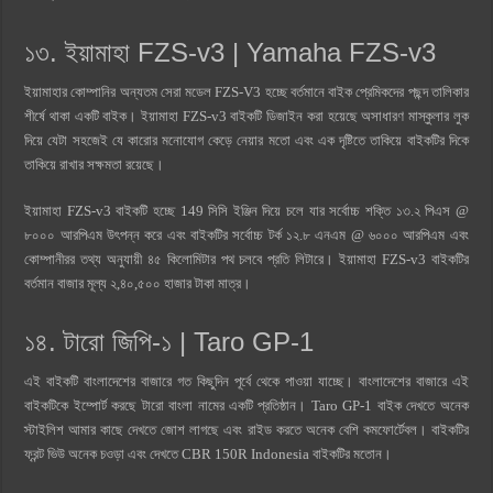
১৩. ইয়ামাহা FZS-v3 | Yamaha FZS-v3
ইয়ামাহার কোম্পানির অন্যতম সেরা মডেল FZS-V3 হচ্ছে বর্তমানে বাইক প্রেমিকদের পছন্দ তালিকার
শীর্ষে থাকা একটি বাইক। ইয়ামাহা FZS-v3 বাইকটি ডিজাইন করা হয়েছে অসাধারণ মাস্কুলার লুক
দিয়ে যেটা সহজেই যে কারোর মনোযোগ কেড়ে নেয়ার মতো এবং এক দৃষ্টিতে তাকিয়ে বাইকটির দিকে
তাকিয়ে রাখার সক্ষমতা রয়েছে।
ইয়ামাহা FZS-v3 বাইকটি হচ্ছে 149 সিসি ইঞ্জিন দিয়ে চলে যার সর্বোচ্চ শক্তি ১৩.২ পিএস @
৮০০০ আরপিএম উৎপন্ন করে এবং বাইকটির সর্বোচ্চ টর্ক ১২.৮ এনএম @ ৬০০০ আরপিএম এবং
কোম্পানীরর তথ্য অনুযায়ী ৪৫ কিলোমিটার পথ চলবে প্রতি লিটারে। ইয়ামাহা FZS-v3 বাইকটির
বর্তমান বাজার মূল্য ২,৪০,৫০০ হাজার টাকা মাত্র।
১৪. টারো জিপি-১ | Taro GP-1
এই বাইকটি বাংলাদেশের বাজারে গত কিছুদিন পূর্বে থেকে পাওয়া যাচ্ছে। বাংলাদেশের বাজারে এই
বাইকটিকে ইম্পোর্ট করছে টারো বাংলা নামের একটি প্রতিষ্ঠান। Taro GP-1 বাইক দেখতে অনেক
স্টাইলিশ আমার কাছে দেখতে জোশ লাগছে এবং রাইড করতে অনেক বেশি কমফোর্টেবল। বাইকটির
ফ্রন্ট ভিউ অনেক চওড়া এবং দেখতে CBR 150R Indonesia বাইকটির মতোন।