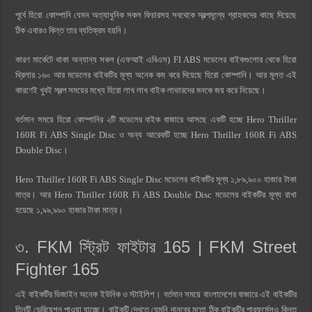
পূর্বে হিরো কোম্পানি যেমন অত্যাধুনিক সকল ফিচারসহ সবথেকে স্বল্পমূল্যে গ্রাহকদের কাছে দিয়েছে
ঠিক এবারও কিন্ত তার ব্যতিক্রম হয়নি।
কারণ মার্কেটে থাকা অন্যান্য সকল (এফআই এবিএস) FI ABS মডেলের বাইকগুলোর থেকে হিরো
থ্রিলার ১৬০ আর মডেলের বাইকটির মূল্য অনেক কম করে দিয়েছে হিরো কোম্পানি। আর মূলত এই
কারণেই খুবই স্বল্প সময়ের মধ্যে হিরো লাখ লাখ বাইক লাভারদের মনকে জয় করে নিয়েছে।
বর্তমান সময়ে হিরো কোম্পানির ২টি মডেলের বাইক বাজারে আসছে একটি হচ্ছে Hero Thriller
160R Fi ABS Single Disc ও অন্য আরেকটি হচ্ছে Hero Thriller 160R Fi ABS
Double Disc।
Hero Thriller 160R Fi ABS Single Disc মডেলের বাইকটির মূল্য ১,৮৯,৯০০ হাজার টাকা
মাত্র। আর Hero Thriller 160R Fi ABS Double Disc মডেলের বাইকটির মূল্য রাখা
হয়েছে ১,৯৯,৯৯০ হাজার টাকা মাত্র।
৩. FKM স্ট্রিট ফাইটার 165 | FKM Street
Fighter 165
এই বাইকটির ডিজাইন অনেক ইউনিক ও স্টাইলিশ। বর্তমান সময়ে বাংলাদেশের বাজারে এই বাইকটির
তিনটি ভেরিয়েশন পাওয়া যাচ্ছে। বাইকটি দেখতে যেমনি দানবের মতো ঠিক বাইকটির পারফর্মেন্সও কিন্ত