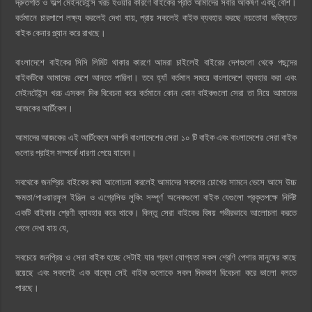
দ্রুতগতি ও অল্প মেইনটেইন্স খরচ হওয়ার কারণে বাইকের প্রতি আমাদের সবার আকর্ষণ একটু বেশি।
বর্তমানে চারপাশে লক্ষ্য করলেই দেখা যায়, প্রায় সকলেই বাইক ব্যবহার করছে নয়তোবা ভবিষ্যতে
বাইক কেনার প্ল্যান করে রাখছে।
বাংলাদেশে বাইকের সিসি লিমিট থাকার কারণে আমরা চাইলেই বাইরের দেশগুলো থেকে পছন্দের
বাইকটিকে আমাদের দেশে আনতে পারিনা। তবে হ্যাঁ বর্তমান সময়ে বাংলাদেশে ব্যবহার করা এবং
মেইনটেইন্স খরচ এসকল দিক বিবেচনা করে বর্তমানে কোন কোন বাইকগুলো সেরা তা নিয়ে আমাদের
আজকের আর্টিকেল।
আমাদের আজকের এই আর্টিকেলে আপনি বাংলাদেশের সেরা ১০ টি বাইক এবং বাংলাদেশের সেরা বাইক
গুলাের প্রাইস সম্পর্কে ধারণা পেয়ে যাবেন।
সবথেকে জনপ্রিয় বাইকের কথা আলোচনা করলেই আমাদের সকলের চোখের সামনে ভেসে আসে উচ্চ
ক্ষমতা/পাওয়ারফুল ইঞ্জিন ও এগ্রেসিভ লুকিং সম্পূর্ণ অনেকগুলো বাইক যেগুলো প্রকৃতপক্ষে নির্দিষ্ট
একটি বাইকার শ্রেণী ব্যাবহার করে থাকে। কিন্তু সেরা বাইকের বিষয় গভীরভাবে আলোচনা করতে
গেলে দেখা যায় যে,
সবচেয়ে জনপ্রিয় ও সেরা বাইক হচ্ছে সেটাই যার গ্রহণ যোগ্যতা সকল শ্রেণি পেশার মানুষের কাছে
রয়েছে এবং সকলেই এক বাক্যে সেই বাইক গুলোকে সকল দিকভাগ বিবেচনা করে ভালো বলতে
পারছে।