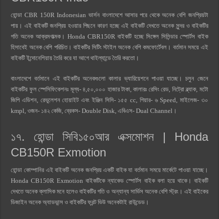
হোন্ডা CBR 150R Indonesian ভার্সন বাংলাদেশে আসার পরে থেকে অনেক বেশি জনপ্রিয়টা
পায়। এই বাইকটি জনপ্রিয় হওয়ার পিছনে কারণ হচ্ছে এই বাইকটি দেখতে অনেক সুন্দর ও বাইকটির
গতি অনেক আক্রমণাত্মক। Honda CBR150R বাইকটি হচ্ছে সিঙ্গেল সিলিন্ডার স্পোর্টস বাইক
হিসাবেই অনেক বেশি পরিচিত। বাইকটির সিটিং স্টাইল অনেক বেশি কমফোর্টেবল। বর্তমান সময়ে এই
বাইকটি ইন্দোনেশিয়ায় তৈরি করে যা আগে থাইল্যান্ডে তৈরি করতো।
বাংলাদেশে বর্তমানে এই বাইকটির অনেকগুলো কালার ভ্যারিয়েশনে পাওয়া যাচ্ছে। চলুন জেনে
বাইকটির ফুল স্পেসিফিকেশনঃ মূল্য- ৪,৫০,০০০ হাজার টাকা, কালারঃ রেসিং রেড, নিট্রো ব্ল্যাক, মটো
জিপি এডিশন, রেভুলেশন হোয়াইট এবং ইঞ্জিন সিসি- ১৫৫ cc, গিয়ার- ৬ Speed, মাইলেজ- ৩০
kmpl, ওজন- ১৪২ কেজি, ব্রেকস- Double Disk, এবিএস- Dual Channel।
১৭. হোন্ডা সিবি১৫০আর এক্সমোশন | Honda
CB150R Exmotion
হোন্ডা কোম্পানির এই বাইকটি অনেক জনপ্রিয় একটি বাইক যা বর্তমান সময়ে মার্কেটে পাওয়া যাচ্ছে।
Honda CB150R Exmotion বাইকটিকে ন্যাকেড স্পোর্টস বাইক বলা হয়ে থাকে। বাইকটি
দেখতে অনেক ক্লাসিক মনে হলেও বাইকটির গতি ও অন্যান্য সার্ভিস অনেক বেশি স্ট্রং। এই বাইকের
ডিজাইন অনেক অ্যাডভান্স ও বাইকটির ফ্রন্ট ভিউ অনেকটাই রাউন্ডেড।