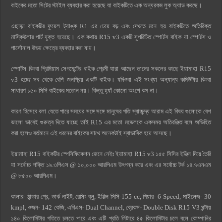
বাইকের মতো সিটের স্টাইল ব্যবহার করা হয়েছে যা বাইকটিতে এক অন্যরকম লুক অ্যাড করছে।
এছাড়া বাইকটির ফুয়েল ট্যাঙ্ক R1 এর চেয়ে বড় এবং দেখতে মনে হয় বাইকটিতে অতিরিক্ত
মাস্কিউলার পার্ট যুক্ত হয়েছে। এক কথায় R15 v3 একটি সুপরিচিত স্পোর্টস বাইক যা স্পোর্টস ও
পার্সোনাল উভয় ক্ষেত্রে ব্যবহার করা যায়।
স্পোর্টস কিংবা প্রিমিয়াম সেগমেন্টের বাইক প্রেমী যারা আছেন তাদের সকলের কাছে ইয়ামাহা R15
v3 হচ্ছে সব থেকে বেশি জনপ্রিয় একটি বাইক। যদিওবা এই সংখ্যা অন্যান্য কমিউটার কিংবা
সাধারণ ১৫০ সিসি বাইকের মতোন নয়। কিন্তু হ্যাঁ কোনো অংশে কম না।
কারণ হিসেবে বলা যেতে পারে সময়ের সঙ্গে সঙ্গে মানুষের গতি স্বাচ্ছন্দ্য আরাম এই বিষয় গুলােকে বেশ
ভালো ভাবেই গুরুত্ব দিতে যাচ্ছে তাই R15 এর মতো মডেলকে একসময় অতিরঞ্জিত বলে অভিহিত
করা হলেও বর্তমানে এই ধরনের বাইকের সাথে অনেকটাই স্বাভাবিক হয়ে আসছে।
ইয়ামাহা R15 বাইকটির স্পেসিফিকেশন জেনে নেইঃ ইয়ামাহা R15 v3 ১৫৫ সিসির ইঞ্জিন দিয়ে তৈরি
যা সর্বোচ্চ শক্তি ১৯.৩পিএস @ ১০,০০০ আরপিএম উৎপন্ন করে এবং এর সর্বোচ্চ টর্ক ১৪.৭এনএম
@ ৮৫০০ আরপিএম।
কালার- ঠান্ডার গ্রে, ডার্ক নাইট, রেসিং ব্লু, ইঞ্জিন সিসি-155 cc, গিয়ার- 6 Speed, মাইলেজ- 30
kmpl, ওজন- 142 কেজি, এবিএস- Dual Channel, ব্রেকস- Double Disk R15 V3 ঘন্টায়
১৪০ কিলোমিটার গতিতে চলতে পারে এবং এটি প্রতি লিটারে ৪৫ কিলোমিটার চলে বলে কোম্পানির