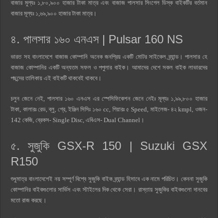
বাজার মুল্যঃ ১,৮০,৯০০ হাজার টাকা মাত্র এবং বাজাজ পালসার সিংগেল ডিস্ক বাইকটির বর্তমান
বাজার মূল্যঃ ১,৬৯,৯০০ হাজার টাকা মাত্র।
৪. পালসার ১৬০ এনএস | Pulsar 160 NS
ভারত সহ বাংলাদেশে বাজাজ কোম্পানি অনেক জনপ্রিয় একটি মোটর সাইকেল ব্র্যান্ড। পালসার হে
বাজাজ কোম্পানির একটি অন্যতম সফল ও পপুলার বাইক। আমাদের দেশে সকল বাইক লাভারদের
পছন্দের তালিকায় এই বাইকটি থাকবেই থাকবে।
চলুন জেনে নেই, পালসার ১৬০ এনএস এর স্পেসিফিকেশন জেনে নেইঃ মূল্যঃ ১,৯৯,৮০০ হাজার
টাকা, কালারঃ রেড, ব্লু, গ্রে, ইঞ্জিন সিসিঃ ১৬০ cc, গিয়ারঃ ৫ Speed, মাইলেজ- ৪২ kmpl, ওজন-
142 কেজি, ব্রেকস- Single Disc, এবিএস- Dual Channel।
৫. সুজুকি GSX-R 150 |
Suzuki GSX
R150
শুধুমাত্র বাংলাদেশেই নয় সম্পূর্ণ বিশ্বে সুজুকি বাইক ব্র্যান্ড হিসাবে এক নামে পরিচিত। কেননা সুজুকি
কোম্পানির বাইকগুলোর সার্ভিস এবং স্টাইলের দিক থেকে সেরা। রাস্তায় সুজুকির বাইকগুলো দানবের
মতো রাজ করছে।