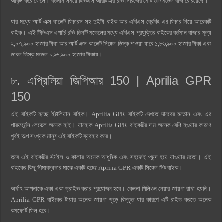
আকৃষ্ট করে ফেলে। বর্তমান সময়ে টিভিএস আরটিআর ৪ভি সিরিজের মোট ৩টি মডেল বাজারে রয়েছে।
যার মধ্যে স্মার্ট এক্স কানেক্ট ফিচারস সহ দুইটা বাইক আর এবিএস ব্রেকিং এর ফিচার নিয়ে আরেকটি
বাইক। এই টিভিএস এপাচি ৪ভি তিনটি মডেলের মধ্যে এবিএস প্রযুক্তির বাইকের বর্তমান বাজার মূল্য
২,০৭,৯০০ হাজার টাকা আর স্মার্ট এক্স-কানেক্ট সিঙ্গেল ডিস্ক পাওয়া যাবে ১,৮৬,৯০০ হাজার টাকা এবং
ডাবল ডিস্ক মডেল ১,৯৬,৯০০ হাজার টাকায়।
৮. এপ্রিলিয়া জিপিআর 150 | Aprilia GPR
150
এই বাইকটি হচ্ছে ইটালিয়ান বাইক। Aprilia GPR বাইকটি দেখতে দানবের মতোন এবং এর
পারফর্মেন্স লেভেল অনেক হাই। যাহোক Aprilia GPR বাইকটির দাম অনেক বেশি হওয়ার কারণে
খুবই অল্প সংখ্যক মানুষ এই বাইকটি ব্যবহার করে।
তবে এই বাইকটির স্টাইল ও কালার অনেক আধুনিক এবং সহজেই পছন্দ হয়ে যাওয়ার মতো। এই
বাইকের কিছু সীমাবদ্ধতার মাঝে একটি হচ্ছে Aprilia GPR একটি সিঙ্গেল সিট বাইক।
অর্থাৎ আপনাকে একা একা ড্রাইভ করার প্রয়োজন হবে। কেননা পিলিওন নেয়ার জায়গা রাখা হয়নি।
Aprilia GPR বাইকের টায়ার অনেক জায়গা জুড়ে বিস্তৃত যার কারণে এটি রাইড করতে অনেক
কমফোর্ট ফিল হবে।