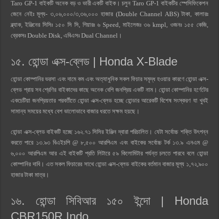
Taro GP-1 বাইকটি অনেক বড় ও ভারী একটি বাইক। চলুন Taro GP-1 বাইকটির স্পেসিফিকেশন
জেনে নেইঃ মূল্য- ৩,০৬,০০০/৩,৩৬,০০০ হাজার (Double Channel ABS) টাকা, কালারঃ
ব্ল্যাক, ইঞ্জিনের সিসিঃ ১৫০ সি সি, গিয়ারঃ ৬ Speed, মাইলেজঃ ৩৬ kmpl, ওজনঃ ১৫৫ কেজি,
ব্রেকসঃ Double Disk, এবিএসঃ Dual Channel।
১৫. হোন্ডা এক্স-ব্লেড | Honda X-Blade
হোন্ডা কোম্পানির ভরসা এবং দামে কম এবং অত্যাধুনিক সকল ফিচার সমৃদ্ধ হওয়ার কারণে হোন্ডা এক্স-
ব্লেড প্রায় সব শ্রেণির বাইকাদের কাছে অনেক বেশি জনপ্রিয় একটি নাম। হোন্ডা কোম্পানির হর্ণেটের
একচেটিয়া জনপ্রিয়তার পরবর্তীতে হোন্ডা এক্স-ব্লেড হচ্ছে হোন্ডার আরেকটি বিশেষ সংস্করণ যা খুবই
সামান্য সময়ের মধ্যে বেশ ভালোভাবে বাজার ধরতে সক্ষম হয়ছে।
হোন্ডা এক্স-ব্লেড বাইকটি হচ্ছে ১৬২.৭১ সিসির ইঞ্জিন দ্বারা পরিচালিত। যেটা সর্বোচ্চ শক্তি উৎপন্ন
করতে পারে ১৩.৯৩ বিএইচপি @ ৮,৫০০ আরপিএম এবং বাইকের সর্বোচ্চ টর্ক ১৩.৯ এনএম @
৬,০০০ আরপিএম আর এই বাইকটি প্রতি লিটারে ৫৯ কিলোমিটার পর্যন্ত চলতে পারবে বলে হোন্ডা
কোম্পানির দাবি। এত সকল ফিচারের সাথে হোন্ডা এক্স-ব্লেড বাইকের বর্তমান বাজার মূল্য ১,৭২,৯০০
হাজার টাকা মাত্র।
১৬. হোন্ডা সিবিআর ১৫০ ইন্দো | Honda
CBR150R Indo