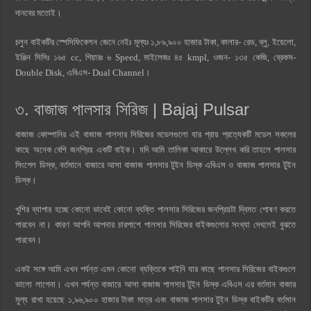
দানবের মতোই।
চলুন বাইকটির স্পেসিফিকেশন জেনে নেইঃ মূল্যঃ ১,৮৯,৯০০ হাজার টাকা, কালার- রেড, ব্লু, ইয়েলো,
ইঞ্জিন সিসিঃ ১৬৫ cc, গিয়ারঃ ৬ Speed, মাইলেজঃ ৪৫ kmpl, ওজন- ১৩৫ কেজি, ব্রেকস-
Double Disk, এবিএস- Dual Channel।
৩. বাজাজ পালসার সিরিজ | Bajaj Pulsar
বাজাজ কোম্পানির এই বাজাজ পালসার সিরিজের মডেলগুলো যার প্রায় প্রত্যেকটি মডেল সকলের
কাছে অনেক বেশি জনপ্রিয় একটি বাইক। যদি আমি তালিকা আকারে উল্লেখ করি তাহলে পালসার
সিংগেল ডিস্ক, বর্তমানে বাজারে আসা বাজাজ পালসার টুইন ডিস্ক এবিএস ও বাজাজ পালসার টুইন
ডিস্ক।
খুশির ব্যাপার হচ্ছে কোনো ভাবেই কোনো ব্যক্তি পালসার সিরিজের জনপ্রিয়টা দ্বিমত পোষণ করতে
পারবেন না। কারণ আপনি আপনার চারপাশে পালসার সিরিজের বাইকগুলোর সংখ্যা দেখলেই বুঝতে
পারবেন।
একই সঙ্গে আমি এখন পর্যন্ত এমন কোনো ব্যক্তিকে পাইনি যার কাছে পালসার সিরিজের বাইকগুলে
ভালো লাগেনা। এখন পর্যন্ত বাজারে আসা বাজাজ পালসার টুইন ডিস্ক এবিএস এর বর্তমান বাজার
মুল্য রাখা হয়েছে ১,৯৬,৯০০ হাজার টাকা মাত্র এবং বাজাজ পালসার টুইন ডিস্ক বাইকটির বর্তমান