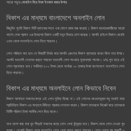
আরো পড়ুনঃ
মোবাইল দিয়ে টাকা ইনকাম করার উপায়
বিকাশ এর মাধ্যমে বাংলাদেশে অনলাইন লোন
কিছুদিন পূর্বেই বিকাশ সিটি ব্যাংকের সাথে এক যোগে কাজ শুরু করেছে। বিকাশ ব্যবহারকারীদের আরো
ভালো সেবা প্রদান এর উদ্দেশ্যে বিকাশ একটি নতুন ফিচার যোগ করেছে। আপনি চাইলে বিকাশ থেকেই
এখন থেকে অনলাইনে লোন নিতে পারবেন।
লোন পরিমান কত হবে সে বিষয়টি নির্ভর করে আপনি রেগুলার বিকাশ ব্যাবহার করেন কিনা তার উপর।
আপনি যতবেশী লেনদেন করতে পারবেন ততবেশী লোন পাওয়ার সুব্যবস্থা পাবেম। ৯% সুদ হারে এই
লোন প্রযোজ্য হবে। সর্বনিম্ন ৫০০ টাকা থেকে সর্বোচ্চ ২০ হাজার টাকা বাংলাদেশে অনলাইনে লোন
নিতে পারবেন।
বিকাশ এর মাধ্যমে অনলাইনে লোন কিভাবে নিবেন
বিকাশ আপাতত সকলের জন্য এই লোন সুবিধা দিচ্ছে না। এই লোনের আওতাভুক্ত শুধু তারাই যারা
প্রতিনিয়ত বিকাশ এর মাধ্যমে বিভিন্ন প্রকার লেনদেন করেন। বিকাশ তাদেরকে সিলেক্ট করে তাদেরকে
নির্দিষ্ট পরিমান টাকা আর্থিক লোন দিয়ে থাকে।
তবে আশা করা যায় খুব শীঘ্রই সকলের জন্য লোন সেবা উন্মুক্ত হবে। বিকাশ থেকে লোন নেওয়া খুব
সহজ। যেকেউ বিকাশ থেকে অনলাইন লোন সেবা গ্রহন করতে পারবেন। লোন নেয়ার পর পরবর্তী ৩