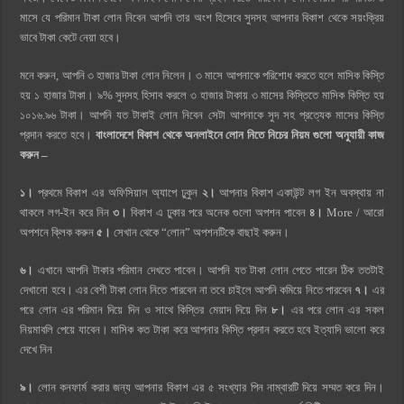
মাসে যে পরিমান টাকা লোন নিবেন আপনি তার অংশ হিসেবে সুদসহ আপনার বিকাশ থেকে সয়ংক্রিয়
ভাবে টাকা কেটে নেয়া হবে।
মনে করুন, আপনি ৩ হাজার টাকা লোন নিলেন। ৩ মাসে আপনাকে পরিশোধ করতে হলে মাসিক কিস্তি
হয় ১ হাজার টাকা। ৯% সুদসহ হিসাব করলে ৩ হাজার টাকায় ৩ মাসের কিস্তিতে মাসিক কিস্তি হয়
১০১৬.৯৬ টাকা। আপনি যত টাকাই লোন নিবেন সেটা আপনাকে সুদ সহ প্রত্যেক মাসের কিস্তি
প্রদান করতে হবে।
বাংলাদেশে বিকাশ থেকে অনলাইনে লোন নিতে নিচের নিয়ম গুলো অনুযায়ী কাজ
করুন –
১।
প্রথমে বিকাশ এর অফিসিয়াল অ্যাপে ঢুকুন
২।
আপনার বিকাশ একাউন্ট লগ ইন অবস্থায় না
থাকলে লগ-ইন করে নিন
৩।
বিকাশ এ ঢুকার পরে অনেক গুলো অপশন পাবেন
৪।
More / আরো
অপশনে ক্লিক করুন
৫।
সেখান থেকে “লোন” অপশনটিকে বাছাই করুন।
৬।
এখানে আপনি টাকার পরিমান দেখতে পাবেন। আপনি যত টাকা লোন পেতে পারেন ঠিক ততটাই
দেখানো হবে। এর বেশী টাকা লোন নিতে পারবেন না তবে চাইলে আপনি কমিয়ে নিতে পারবেন
৭।
এর
পরে লোন এর পরিমান দিয়ে দিন ও সাথে কিস্তির মেয়াদ দিয়ে দিন
৮।
এর পরে লোন এর সকল
নিয়মাবলি পেয়ে যাবেন। মাসিক কত টাকা করে আপনার কিস্তি প্রদান করতে হবে ইত্যাদি ভালো করে
দেখে নিন
৯।
লোন কনফার্ম করার জন্য আপনার বিকাশ এর ৫ সংখ্যার পিন নাম্বারটি দিয়ে সম্মত করে দিন।