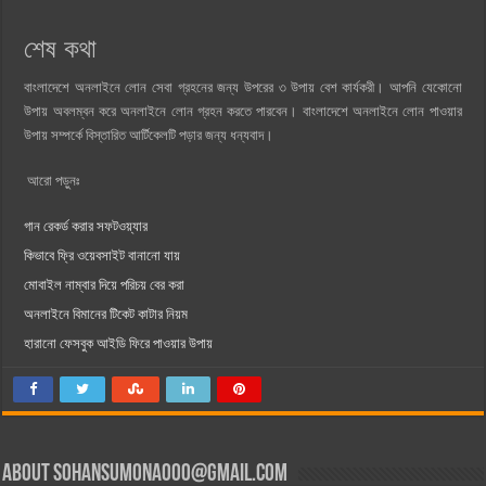
শেষ কথা
বাংলাদেশে অনলাইনে লোন সেবা গ্রহনের জন্য উপরের ৩ উপায় বেশ কার্যকরী। আপনি যেকোনো
উপায় অবলম্বন করে অনলাইনে লোন গ্রহন করতে পারবেন। বাংলাদেশে অনলাইনে লোন পাওয়ার
উপায় সম্পর্কে বিস্তারিত আর্টিকেলটি পড়ার জন্য ধন্যবাদ।
আরো পড়ুনঃ
গান রেকর্ড করার সফটওয়্যার
কিভাবে ফ্রি ওয়েবসাইট বানানো যায়
মোবাইল নাম্বার দিয়ে পরিচয় বের করা
অনলাইনে বিমানের টিকেট কাটার নিয়ম
হারানো ফেসবুক আইডি ফিরে পাওয়ার উপায়
About
sohansumona000@gmail.com