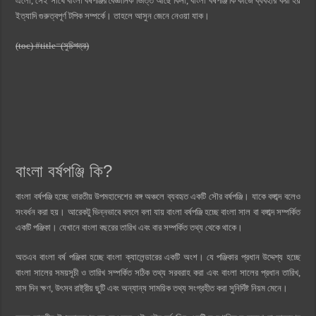
এলো, সেই সাথে বাংলা বর্ষপঞ্জির বৈজ্ঞানিক ভিত্তি আছে কিনা, বাংলা বর্ষপঞ্জি কি কাজে ব্যবহার করা হয়
ইত্যাদি গুরুত্বপূর্ণ টপিক সম্পর্কে। তাহলে আসুন জেনে নেওয়া যাক।
(toc) #title=(সুচিপত্র)
বাংলা বর্ষপঞ্জি কি?
বাংলা বর্ষপঞ্জি হচ্ছে ভারতীয় উপমহাদেশের বঙ্গ অঞ্চলে ব্যবহৃত একটি সৌর বর্ষপঞ্জি। যাকে বঙ্গাব্দ বলেও
সংবর্ধন করা হয়। আরেকটু ভিন্নভাবে বললে বলা যায় বাংলা বর্ষপঞ্জি হচ্ছে বাংলা সাল বা বঙ্গাব্দ সম্পর্কিত
একটি পঞ্জিকা। যেখানে বাংলা বছরের তারিখ এবং বার সম্পর্কিত তথ্য থেকে থাকে।
অতএব বাংলা বর্ষ পঞ্জিকা হচ্ছে বাংলা ক্যালেন্ডারের একটি অংশ। যে পঞ্জিকার প্রধান উদ্দেশ্য হচ্ছে
বাংলা সালের সময়সূচী ও তারিখ সম্পর্কিত সঠিক তথ্য সরবরাহ করা এবং বাংলা সালের প্রধান তারিখ,
মাস দিন ক্ষণ, উৎসব রাষ্ট্রীয় ছুটি এবং অন্যান্য সাময়িক তথ্য সংগ্রহীত করা সুনির্দিষ্ট নিয়ম মেনে।