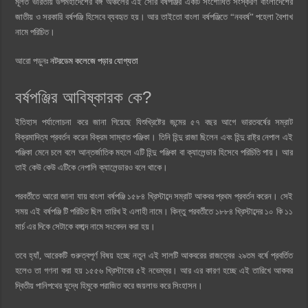
মূলত ভারতীয় উপমহাদেশের বঙ্গ অঞ্চলের এই সৌর বর্ষপঞ্জির একটি সংশোধিত সংস্করণ বাংলাদেশের
জাতীয় ও সরকারি বর্ষপঞ্জি হিসেবে ব্যবহৃত হয়। আর তাইতো বাংলা বর্ষপঞ্জিতে “নববর্ষ” পহেলা বৈশাখ
নামে পরিচিত।
আরো পড়ুনঃ
নটরডেম কলেজে পড়ার যোগ্যতা
বর্ষপঞ্জির আবিষ্কারক কে?
ইতিহাস পর্যালোচনা করে জানা গিয়েছে যিশুখ্রিষ্টের জন্মের ৫৭ বছর আগে ভারতবর্ষের সম্রাট
বিক্রমাদিত্য প্রবর্তন করেন বিক্রম সাম্বাত পঞ্জিকা। তিনি হিন্দু রাজা ছিলেন এবং হিন্দু রাষ্ট্র নেপাল এই
পঞ্জিকা মেনে চলে বলে আন্তর্জাতিক মহলে এটি হিন্দু পঞ্জিকা বা ক্যালেন্ডার হিসেবে পরিচিতি পায়। আর
তাই কেউ কেউ এটিকে নেপালি ক্যালেন্ডারও বলে থাকে।
পরবর্তীতে আরো জানা যায় বাংলা বর্ষপঞ্জি ১৫৮৪ খ্রিস্টাব্দে সম্রাট আকবর প্রথম প্রবর্তন করেন। সেই
সময় এই বর্ষপঞ্জি টি পরিচিত ছিল তারিখ ই এলাহী নামে। কিন্তু পরবর্তীতে ১৮৮৪ খ্রিস্টাব্দের ১০ কি ১১
মার্চ এর দিকে সেটাকে বঙ্গাব্দ নামে সংবেদন করা হয়।
তবে হ্যাঁ, আরেকটি গুরুত্বপূর্ণ বিষয় হচ্ছে নতুন এই সালটি আকবরের রাজত্বের ২৯তম বর্ষে প্রবর্তিত
হলেও তা গণনা করা হয় ১৫৫৬ খ্রিস্টাবের ৫ই নভেম্বর। আর এর কারণ হচ্ছে এই তারিখে আকবর
দ্বিতীয় পানিপথের যুদ্ধে হিমুকে পরাজিত করে জয়লাভ করে সিংহাসন।