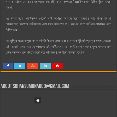
সম্পর্কে পর্যালোচনা করার পর আমরা জেনেছি, বাংলা বর্ষপঞ্জের বৈজ্ঞানিক কোন ভিত্তি খুঁজে পাওয়া
যায়নি।
এর কারণ হলো, প্রাচীনকাল থেকেই এই বর্ষপঞ্জির ব্যবহার হয়ে আসছে। আর বাংলা বর্ষপঞ্জি
কোনভাবেই বৈজ্ঞানিক পর্যবেক্ষণের ওপর নির্ভর করে চলে না। অতএব বাংলা বর্ষপঞ্জির বৈজ্ঞানিক কোন
ভিত্তি নেই।
তো সুপ্রিয় পাঠক বন্ধুরা, বাংলা বর্ষপঞ্জি কিভাবে এলো এবং এ সম্পর্কে খুঁটিনাটি প্রশ্নের উত্তর দেওয়ার
চেষ্টা করেছি আমরা আমাদের আজকের এই আর্টিকেলে। তো সবাই ভালো থাকবেন সুস্থ থাকবেন এবং
কোন মন্তব্য থেকে থাকলে কমেন্ট করে জানাবেন। সবাইকে আল্লাহ হাফেজ।
About
sohansumona000@gmail.com