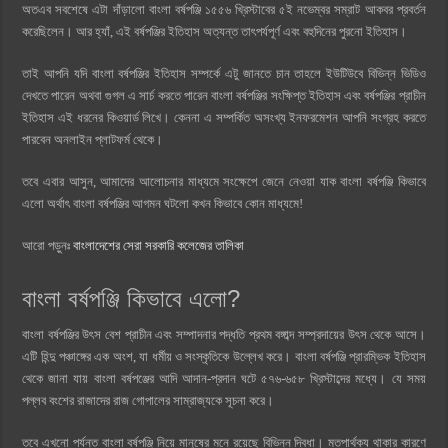
অতএব সবশেষে এটা দাঁড়ালো বাংলা বর্ষপঞ্জি ১৫৫৬ খ্রিস্টাবের ৫ই নভেম্বর সম্রাট আকবর প্রবর্তন
করেছিলেন। আর হ্যাঁ, এই বর্ষপঞ্জির ইতিহাস অত্যন্ত তাৎপর্যপূর্ণ এবং বহুদিনের পুরনো ইতিহাস।
তাই আপনি যদি বাংলা বর্ষপঞ্জির ইতিহাস সম্পর্কে এটু জানতে চান তাহলে ইউটিউবে বিভিন্ন ভিডিও
দেখতে পারেন অথবা গুগল এ সার্চ করতে পারেন বাংলা বর্ষপঞ্জির সংক্ষিপ্ত ইতিহাস এবং বর্ষপঞ্জির প্রাচীন
ইতিহাস এই ধরনের কিওয়ার্ড লিখে। কেননা এ সম্পর্কিত অসংখ্য ইনফরমেশন আপনি সংগ্রহ করতে
পারবেন অনলাইন প্লাটফর্ম থেকে।
তবে এবার আসুন, আমাদের আলোচনার মাধ্যমে সংক্ষেপে জেনে নেওয়া যাক বাংলা বর্ষপঞ্জি কিভাবে
এলো অর্থাৎ বাংলা বর্ষপঞ্জির আগমন ঘটলো কখন কিভাবে কোন মাধ্যমে!
আরো পড়ুনঃ
বাংলাদেশের সেরা সরকারি কলেজের তালিকা
বাংলা বর্ষপঞ্জি কিভাবে এলো?
বাংলা বর্ষপঞ্জির উৎস বেশ প্রাচীন এবং সম্পাদনার পদ্ধতি প্রথম বঙ্গাব্দ সম্প্রদায়ের উৎস থেকে আসে।
এটি হিন্দু পঞ্চাঙ্গের এক অংশ, যা ধর্মীয় ও সংস্কৃতিকে উল্লেখ করে। বাংলা বর্ষপঞ্জি প্রারম্ভিক ইতিহাস
থেকে জানা যায় বাংলা বর্ষপঞ্জের আদি আদান-প্রদান ঘটে ৫৭৬-৬৫৮ খ্রিস্টাব্দের মধ্যে। যে সময়
পল্লব বংশের রাজাদের রাজ গোপালের সাম্রাজ্যকে সূচনা করে।
তবে এখনো পর্যন্ত বাংলা বর্ষপঞ্জি নিয়ে মানুষের মনে রয়েছে বিভিন্ন দ্বিধা। মতপার্থক্য থাকার কারণে