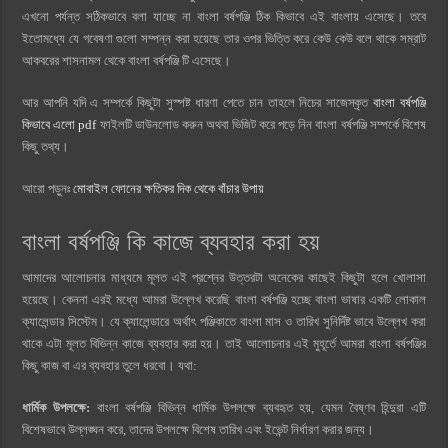
এখনো পর্যন্ত সঠিকভাবে বলা যাচ্ছে না বাংলা বর্ষপঞ্জি ঠিক কিভাবে এই বাংলায় এসেছে। তবে
ইতোমধ্যে যে গবেষণা গুলো সম্পন্ন করা হয়েছে তার ওপর ভিত্তি করে কেউ কেউ বলে থাকে সম্রাট
আকবরের শাসনামল থেকে বাংলা বর্ষপঞ্জি টি এসেছে।
আর আপনি যদি এ সম্পর্কে কিছুটা সুস্পষ্ট ধারণা পেতে চান তাহলে নিচের সাজেস্কৃত
বাংলা বর্ষপঞ্জি
কিভাবে এলো pdf
ফাইলটি ডাউনলোড করুন অথবা ভিজিট করে পড়ে নিন বাংলা বর্ষপঞ্জি সম্পর্কে বিশেষ
কিছু তথ্য।
আরো পড়ুনঃ
মোবাইল ফোনের ক্ষতিকর দিক থেকে বাঁচার উপায়
বাংলা বর্ষপঞ্জি কি কাজে ব্যবহার করা হয়
আমাদের আলোচনার মাধ্যমে মূলত এই প্রশ্নের উত্তরটা অনেকের কাছেই কিছুটা হলে খোলাসা
হয়েছে। কেননা এরই মধ্যে আমরা উল্লেখ করেছি বাংলা বর্ষপঞ্জি হচ্ছে বাংলা ভাষার একটি লোকাল
ক্যালেন্ডার সিস্টেম। যে ক্যালেন্ডারে অর্থাৎ পঞ্জিকাতে বাংলা মাস ও তারিখ সুনির্দিষ্ট ভাবে উল্লেখ করা
থাকে এটা মূলত বিভিন্ন কাজে ব্যবহার করা হয়। তাই আলোচনার এই মুহূর্তে আমরা বাংলা বর্ষপঞ্জির
কিছু কাজ বা এর ব্যবহার তুলে ধরবো। যথা:
ধার্মিক উপলক্ষে:
বাংলা বর্ষপঞ্জি বিভিন্ন ধার্মিক উপলক্ষে ব্যবহৃত হয়, যেমন বৈষ্ণব হিন্দুরা এটি
বিশেষভাবে উল্লঙ্ঘন করে, তাদের উপলক্ষে বিশেষ তারিখ এবং ইভেন্ট নির্ধারণ করার জন্য।