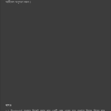
আর্টিকেল অনুসরণ করুন।
ধাপ ৪
১। Postpaid অপশন সিলেক্ট করার পরে একটি পেজ ওপেন হবে সেখানে বিদ্যুৎ বিলের মাস,