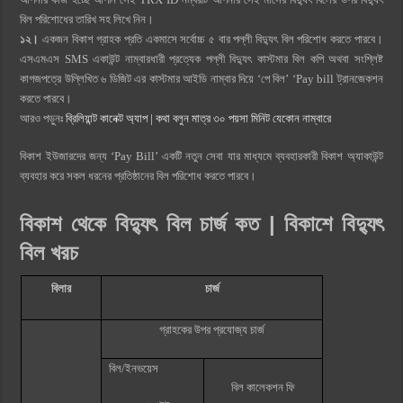
বিল পরিশোধের তারিখ সহ লিখে নিন।
১২।
একজন বিকাশ গ্রাহক প্রতি একমাসে সর্বোচ্চ ৫ বার পল্লী বিদ্যুৎ বিল পরিশোধ করতে পারবে।
এসএমএস SMS একাউন্ট নাম্বারধারী প্রত্যেক পল্লী বিদ্যুৎ কাস্টমার বিল কপি অথবা সংশ্লিষ্ট
কাগজপত্রে উল্লিখিত ৬ ডিজিট এর কাস্টমার আইডি নাম্বার দিয়ে ‘পে বিল’ ‘Pay bill ট্রানজেকশন
করতে পারবে।
আরও পড়ুনঃ
ব্রিলিয়ান্ট কানেক্ট অ্যাপ | কথা বলুন মাত্র ৩০ পয়সা মিনিট যেকোন নাম্বারে
বিকাশ ইউজারদের জন্য ‘Pay Bill’ একটি নতুন সেবা যার মাধ্যমে ব্যবহারকারী বিকাশ অ্যাকাউন্ট
ব্যবহার করে সকল ধরনের প্রতিষ্ঠানের বিল পরিশোধ করতে পারবে।
বিকাশ থেকে বিদ্যুৎ বিল চার্জ কত | বিকাশে বিদ্যুৎ
বিল খরচ
বিলার
চার্জ
গ্রাহকের উপর প্রযোজ্য চার্জ
বিল/ইনভয়েস
বিল কালেকশন ফি