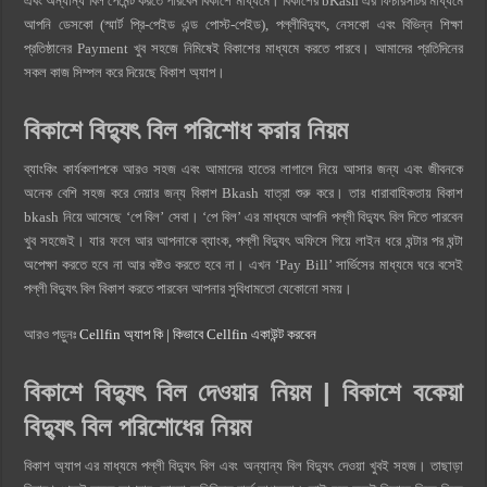
এবং অন্যান্য বিল পেমেন্ট করতে পারবেন বিকাশে মাধ্যমে। বিকাশের bKash এর ফিচারসটির মাধ্যমে
আপনি ডেসকো (স্মার্ট প্রি-পেইড এন্ড পোস্ট-পেইড), পল্লীবিদ্যুৎ, নেসকো এবং বিভিন্ন শিক্ষা
প্রতিষ্ঠানের Payment খুব সহজে নিমিষেই বিকাশের মাধ্যমে করতে পারবে। আমাদের প্রতিদিনের
সকল কাজ সিম্পল করে ‍দিয়েছে বিকাশ অ্যাপ।
বিকাশে বিদ্যুৎ বিল পরিশোধ করার নিয়ম
ব্যাংকিং কার্যকলাপকে আরও সহজ এবং আমাদের হাতের লাগালে নিয়ে আসার জন্য এবং জীবনকে
অনেক বেশি সহজ করে দেয়ার জন্য বিকাশ Bkash যাত্রা শুরু করে। তার ধারাবাহিকতায় বিকাশ
bkash নিয়ে আসেছে ‘পে বিল’ সেবা। ‘পে বিল’ এর মাধ্যমে আপনি পল্লী বিদ্যুৎ বিল দিতে পারবেন
খুব সহজেই। যার ফলে আর আপনাকে ব্যাংক, পল্লী বিদ্যুৎ অফিসে গিয়ে লাইন ধরে ঘন্টার পর ঘন্টা
অপেক্ষা করতে হবে না আর কষ্টও করতে হবে না। এখন ‘Pay Bill’ সার্ভিসের মাধ্যমে ঘরে বসেই
পল্লী বিদ্যুৎ বিল বিকাশ করতে পারবেন আপনার সুবিধামতো যেকোনো সময়।
আরও পড়ুনঃ
Cellfin অ্যাপ কি | কিভাবে Cellfin একাউন্ট করবেন
বিকাশে বিদ্যুৎ বিল দেওয়ার নিয়ম | বিকাশে বকেয়া
বিদ্যুৎ বিল পরিশোধের নিয়ম
বিকাশ অ্যাপ এর মাধ্যমে পল্লী বিদ্যুৎ বিল এবং অন্যান্য বিল বিদ্যুৎ দেওয়া খুবই সহজ। তাছাড়া