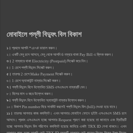
মোবাইলে পল্লী বিদ্যুৎ বিল বিকাশ
১।
প্রথমে আপনি *২৪৭# ডায়াল করুন।
২। একটি মেনু চলে আসবে, মেনু থেকে আপনি 6 নম্বরে থাকা Pay Bill এ ক্লিক করুন।
৩।
2 নাম্বারে থাকা Electricity (Postpaid) সিলেক্ট করে নিন।
৪। 1 চেপে পল্লী বিদ্যুৎ সিলেক্ট করুন।
৫।
তারপর 2 চেপে Make Payment সিলেক্ট করুন।
৬। 1 চেপে অ্যাকাউন্ট নাম্বার সিলেক্ট করুন।
৭।
পল্লী বিদ্যুৎ বিলে উল্লেখিত ‍SMS এসএমএস নাম্বারটি দেন।
৮। বিলের মাস ও বছর উল্লেখ করুন।
৯।
পল্লী বিদ্যুৎ বিলে উল্লেখিত অ্যামাউন্ট নাম্বার উল্লেখ করুন।
১০। বিকাশ Pin number দিয়ে সাবমিট করলেই পল্লী বিদ্যুৎ বিল (bill) দেওয়া হয়ে যাবে।
১১।
তারপর আপনার কাজ কমপ্লিট। এখন আপনার মোবাইল ফোনে দুইটা এসএমএস SMS চলে
আসবে। প্রথম এসএমএস হচ্ছে আপনার Request গ্রহণ করা হয়েছে তা জানাবে এবং দ্বিতীয়টি
হচ্ছে আপনার বিদ্যুৎ বিল পরিশোধ কমপ্লিট হয়েছে জানিয়ে একটা TRX ID লেখা থাকবে। এখন
আপনার কাজ হচ্ছে আপনি সেই TRX ID নম্বরটি আপনার সেই মাসের বিদ্যুৎ বিলের উপর বিদ্যুৎ