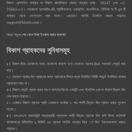
বিকাশ হেল্পলাইন নাম্বার বা বিকাশ কাস্টোমার কেয়ার নাম্বার হচ্ছে 16247 এবং ০2-
55663০০1। যেকোনো অপেরাটর রবি, গ্রামীণফোন, এয়ারটেল, বাংলালিংক, টেলিটক অ টি এন্ড টি
নাম্বার থেকে যোগাযোগ করা যাবে। এছাড়াও আপনি ইমেইল করতে পারবেন
support@bkash.com
।
আরও পড়ুনঃ
গেম খেলে টাকা ইনকাম করার অ্যাপস
বিকাশ গ্রাহকদের সুবিধাসমূহ
১।
বিকাশ দিয়ে যেকোনো সময় যেকোনো জায়গা হতে যেকেনো ধরনের Bill সহজেই পেমেন্ট করা
যায়।
২। যেকোন প্রকার বিল প্রদানের জন্য গ্রাহককে বিলার কতৃক নির্ধারিত নিদিষ্ট পয়েন্টে উপস্থিত থাকার
প্রয়োজন পড়ে না।
৩।
বিকাশ পেমেন্ট প্রদান করার আগে আপনার বিলের এমাউন্ট এবং স্ট্যাটাস চেক বা বিকাশ বিদ্যুৎ বিল
চেক করতে পারবেন।
৪। একজন বিকাশ গ্রাহক প্রতি একমাসে সর্বোচ্চ ৫ বার পল্লী বিদ্যুৎ বিল প্রদান করার সুযোগ
পাবেন।
৫।
এসএমএস অ্যাকাউন্ট নাম্বারধারী প্রত্যেক পল্লী বিদ্যুৎ গ্রাহক বিল কপি কিংবা সংশ্লিষ্ট
কাগজপত্রে উল্লিখিত ৬ ডিজিট এর গ্রাহক আইডি নাম্বার দিয়ে ‘পে বিল’ ট্রানজেকশন করতে
পারবেন।