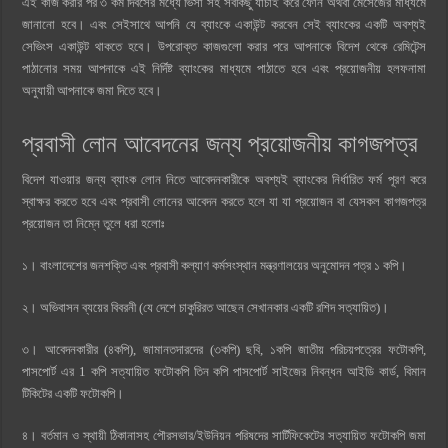
এই কাজ করার পর ৩ কর্ম দিবসের মধ্যে ভিসা সহ সবকিছু যাচাই করে ফোন অথবা মেসেজের মাধ্যমে
জানানো হবে। এবং সেইসাথে আপনি যে ব্যাংকে একাউন্ট করবেন সেই ব্যাংকের একটি অবশ্যই
সেভিংস একাউন্ট থাকতে হবে। উপরোক্ত কাজগুলো করার পরে আপনাকে বিদেশ থেকে রেমিটেন্স
পাঠানোর সময় আপনাকে এই নির্দিষ্ট ব্যাংকের মাধ্যমে পাঠাতে হবে এবং প্রয়োজনীয় হলফনামা
অনুযায়ী আপনাকে জমা দিতে হবে।
প্রবাসী লোন আবেদনের জন্য প্রয়োজনীয় কাগজপত্র
বিদেশ যাওয়ার জন্য ব্যাংক লোন নিতে আবেদনকারীকে অবশ্যই ব্যাংকের নির্ধারিত ফর্ম পূরণ করে
স্বাক্ষর করতে হবে এবং প্রবাসী লোনের আবেদন করতে হলে যা যা প্রয়োজন বা যেসকল কাগজপত্র
প্রয়োজন তা নিম্নে তুলে ধরা হলোঃ
১। বাংলাদেশের জনশক্তি এবং প্রবাসী কল্যাণ কর্মসংস্থান মন্ত্রণালয়ের অনুমোদন পত্র ১ কপি।
২। অভিবাসন ব্যয়ের বিবরনী (যে দেশে চাকুরিরত আছেন সেখানকার একটি রশিদ সত্যায়িত)।
৩। আবেদনকারীর (৪কপি), জামানতদারদের (৩কপি) ছবি, ১কপি জাতীয় পরিচয়পত্রের ফটোকপি,
পাসপোর্ট এর 1 কপি সত্যায়িত ফটোকপি তিন কপি পাসপোর্ট সাইজের নিবন্ধন আইডি কার্ড, বিমান
টিকিটের একটি ফটোকপি।
৪। বর্তমান ও স্থায়ী ঠিকানাসহ পৌরসভার/ইউনিয়ন পরিষদের সার্টিফিকেটের সত্যায়িত ফটোকপি জমা