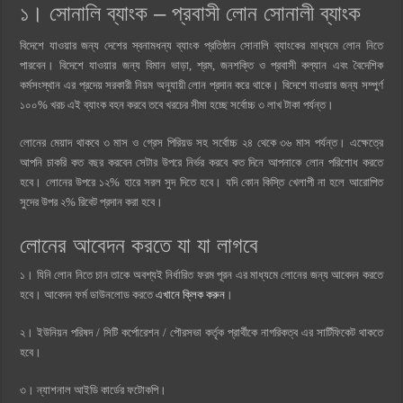
১। সোনালি ব্যাংক – প্রবাসী লোন সোনালী ব্যাংক
বিদেশে যাওয়ার জন্য দেশের স্বনামধন্য ব্যাংক প্রতিষ্ঠান সোনালি ব্যাংকের মাধ্যমে লোন নিতে
পারবেন। বিদেশে যাওয়ার জন্য বিমান ভাড়া, শ্রম, জনশক্তি ও প্রবাসী কল্যান এবং বৈদেশিক
কর্মসংস্থান এর প্রদেয় সরকারী নিয়ম অনুযায়ী লোন প্রদান করে থাকে। বিদেশে যাওয়ার জন্য সম্পুর্ণ
১০০% খরচ এই ব্যাংক বহন করবে তবে খরচের সীমা হচ্ছে সর্বোচ্চ ৩ লাখ টাকা পর্যন্ত।
লোনের মেয়াদ থাকবে ৩ মাস ও গ্রেস পিরিয়ড সহ সর্বোচ্চ ২৪ থেকে ৩৬ মাস পর্যন্ত। এক্ষেত্রে
আপনি চাকরি কত বছর করবেন সেটার উপরে নির্ভর করবে কত দিনে আপনাকে লোন পরিশোধ করতে
হবে। লোনের উপরে ১২% হারে সরল সুদ দিতে হবে। যদি কোন কিস্তি খেলাপী না হলে আরোপিত
সুদের উপর ২% রিবেট প্রদান করা হবে।
লোনের আবেদন করতে যা যা লাগবে
১। যিনি লোন নিতে চান তাকে অবশ্যই নির্ধারিত ফরম পূরন এর মাধ্যমে লোনের জন্য আবেদন করতে
হবে। আবেদন ফর্ম ডাউনলোড করতে
এখানে ক্লিক করুন
।
২। ইউনিয়ন পরিষদ / সিটি কর্পোরেশন / পৌরসভা কর্তৃক প্রার্থীকে নাগরিকত্ব এর সার্টিফিকেট থাকতে
হবে।
৩। ন্যাশনাল আইডি কার্ডের ফটোকপি।