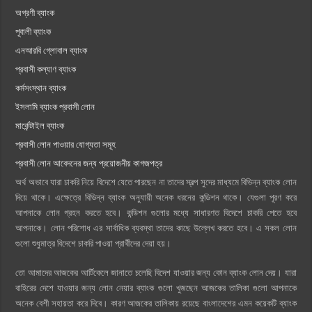
অগ্রণী ব্যাংক
পূবালী ব্যাংক
এনআরবি গ্লোবাল ব্যাংক
প্রবাসী কল্যাণ ব্যাংক
কর্মসংস্থান ব্যাংক
ইসলামি ব্যাংক প্রবাসী লোন
মার্কেন্টাইল ব্যাংক
প্রবাসী লোন পাওয়ার যোগ্যতা সমূহ
প্রবাসী লোন আবেদনের জন্য প্রয়োজনীয় কাগজপত্র
অর্থ অভাবে যারা চাকরি নিয়ে বিদেশে যেতে পারছেন না তাদের স্বল্প সুদের মাধ্যমে বিভিন্ন ব্যাংক লোন
দিয়ে থাকে। এক্ষেত্রে বিভিন্ন ব্যাংক অনুযায়ী অনেক ধরনের কন্ডিশন থাকে। যেগুলা পূরণ করে
আপনাকে লোন গ্রহন করতে হবে। কন্ডিশন গুলোর মধ্যে সাধারণত বিদেশে চাকরি পেতে হবে
আপনাকে। লোন পরিশোধ এর সার্বাধিক ব্যবস্থা তাদের কাছে উল্লেখ কর‍তে হবে। এ সকল লোন
গুলো শুধুমাত্র বিদেশে চাকরি পাওয়া প্রার্থীদের দেয়া হয়।
তো আমাদের আজকের আর্টিকেলে জানাতে চলেছি বিদেশ যাওয়ার জন্য কোন ব্যাংক লোন দেয়। যারা
বাহিরের দেশে যাওয়ার জন্য লোন নেয়ার ব্যাংক গুলো খুজছেন আজকের তালিকা গুলো আপনাকে
অনেক বেশী সহায়তা করে দিবে। কারণ আজকের তালিকায় রয়েছে বাংলাদেশের এমন কয়েকটি ব্যাংক