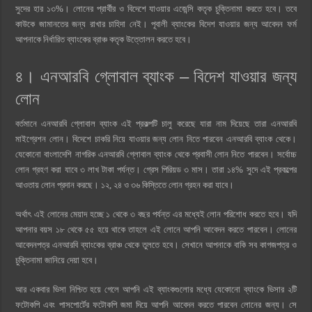
সুদের হার ১৩%। লোনের প্রার্থীর ও বিদেশে যাওয়ার এজেন্সি কতৃক চুক্তিনামা করতে হবে। তবে
কাউকে জামানতের জন্য রাখার চাহিদা নেই। পূবালী ব্যাংকের বিদেশ যাওয়ার জন্য আবেদন ফর্ম
আপনাকে নির্ধারিত ব্যাংকের ব্রাঞ্চ কতৃক উত্তোলন করতে হবে।
৪। এনআরবি গ্লোবাল ব্যাংক – বিদেশ যাওয়ার জন্য
লোন
বর্তমানে এনআরবি গ্লোবাল ব্যাংক এই প্রকল্পটি চালু করেছে যারা নাম দিয়েছে তারা এনআরবি
মাইগ্রেশন লোন। বিদেশে চাকরি নিয়ে যাওয়ার জন্য লোন নিতে পারবেন এনআরবি ব্যাংক থেকে।
যেকোনো বাংলাদেশি নাগরিক এনআরবি গ্লোবাল ব্যাংক থেকে প্রবাসী লোন নিতে পারবেন। সর্বোচ্চ
লোন গ্রহণ করা যাবে ৩ লাখ টাকা পর্যন্ত। গ্রেস পিরিয়ড ৩ মাস। তারা ১৪% সুদে এই প্রকল্পের
আওতায় লোন প্রদান করছে। ১২, ২৪ ও ৩৬ কিস্তিতে লোন গ্রহন করা যাবে।
অর্থাৎ এই লোনের মেয়াদ হচ্ছে ১ থেকে ৩ বছর পর্যন্ত এর মধ্যেই লোন পরিশোধ করতে হবে। যদি
আপনার বয়স ১৮ থেকে ৫৫ হয়ে থাকে তাহলে এই লোনে আপনি আবেদন করতে পারবেন। লোনের
আবেদনপত্র এনআরবি ব্যাংকের ব্রাঞ্চ থেকে তুলতে হবে। সেখানে আপনাকে বাকি সব কাগজপত্র ও
চুক্তিনামা জানিয়ে দেয়া হবে।
আর একবার ভিসা নিশ্চিত হয়ে গেলে আপনি এই ব্যাংকগুলোর মধ্যে যেকোনো ব্যাংকে ভিসার ২টি
ফটোকপি এবং পাসপোর্টের ফটোকপি জমা দিয়ে আপনি আবেদন করতে পারবেন লোনের জন্য। সে