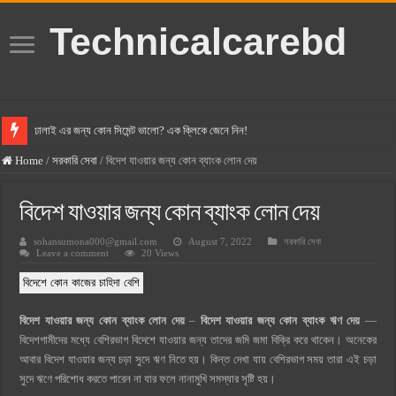
Technicalcarebd
ঢালাই এর জন্য কোন সিমেন্ট ভালো? এক ক্লিকে জেনে নিন!
বসুন্ধরা সিমেন্ট এর দাম ২০২৫
Home
/
সরকারি সেবা
/
বিদেশ যাওয়ার জন্য কোন ব্যাংক লোন দেয়
স্ক্যান সিমেন্ট এর দাম ২০২৫
বিদেশ যাওয়ার জন্য কোন ব্যাংক লোন দেয়
হোলসিম সিমেন্ট দাম ২০২৫
sohansumona000@gmail.com
August 7, 2022
সরকারি সেবা
সুপারক্রিট সিমেন্ট দাম ২০২৫
Leave a comment
20 Views
জুডিশিয়াল ম্যাজিস্ট্রেট কি? জুডিশিয়াল ম্যাজিস্ট্রেট এর সুযোগ সুবিধা
বিদেশে কোন কাজের চাহিদা বেশি
ওয়ালটন মোবাইল কিস্তিতে কেনার নিয়ম ২০২৫
বিদেশ যাওয়ার জন্য কোন ব্যাংক লোন দেয়
–
বিদেশ যাওয়ার জন্য কোন ব্যাংক ঋণ দেয়
—
ওয়ালটন টিভি কিস্তিতে কেনার নিয়ম ২০২৫
বিদেশগামীদের মধ্যে বেশিরভাগ বিদেশে যাওয়ার জন্য তাদের জমি জমা বিক্রি করে থাকেন। অনেকের
গ্রামে লাভজনক ব্যবসা ২০২৫ ও গ্রামের বাজারে ব্যবসার আইডিয়া
আবার বিদেশ যাওয়ার জন্য চড়া সুদে ঋণ নিতে হয়। কিন্ত দেখা যায় বেশিরভাগ সময় তারা এই চড়া
সুদে ঋণে পরিশোধ করতে পারেন না যার ফলে নানামুখি সমস্যার সৃষ্টি হয়।
জেনে নিন, বর্তমানে মোবাইল ঘড়ি দাম কত ২০২৫