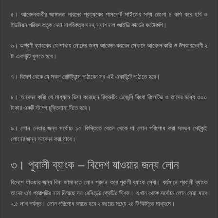
৫। আবেদনকারীর জামানত দারদের প্রত্যকের পাসপোর্ট সাইজের সদ্য তোলা ৪ কপি করে ছবি ও
ইউনিয়ন পরিষদ কতৃক দেয়া নাগরিকত্ব সনদ, ন্যাশনাল আইডি কার্ডের ফটোকপি।
৬। অগ্রণী ব্যাংকের যে শাখায় লোনের জন্য আবেদন করবেন সেখানে আবেদন কারী ও উপকারভোগী ২
টা একাউন্ট খুলতে হবে।
৭। বিদেশ থেকে যে সকল রেমিট্যান্স পাঠাবেন সব এই একাউন্টে পাঠাতে হবে।
৮। আবেদন কারী যে মাধ্যমে ভিসা করেছেন রিক্রুটিং এজেন্সি কিংবা রিলেটিভ ও তাদের মধ্যে ৩০০
টাকার একটি স্টাম্প চুক্তিনামা দিতে হবে।
৯। লোন নেয়ার জন্য সর্বোচ্চ ১৫ কিস্তিতে বেতন থেকে যা লোন পরিশোধ করা সম্ভব সেটুকুই
লোনের জন্য আবেদন করা যাবে।
৩। পূবালী ব্যাংক – বিদেশ যাওয়ার জন্য লোন
বিদেশে যাওয়ার জন্য বিনা জামানতে লোন প্রদান করে পূবালী ব্যাংক সেবা। বর্তমানে প্রবালী ব্যাংক
তাদের এই প্রকল্পটির নাম দিয়েছে নন রেসিডেন্ট ক্রেডিট স্কিম। এখান থেকে সর্বোচ্চ লোন নেয়া যাবে
২.৫ লাখ পর্যন্ত। লোন পরিশোধ করতে হবে ২ বছরের মধ্যে ২৪ টি কিস্তির মাধ্যমে।