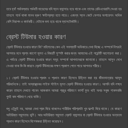
তবে হ্যাঁ গর্ভাবস্থায় গর্ভবতী মায়েদের যদি স্তন ক্যান্সার হয়ে থাকে এবং তাদের রেডিওথেরাপি দেওয়া হয়
তাহলে গর্ভে থাকা মানব ভ্রুণ ক্ষতিগ্রস্ত হতে পারে। এজন্য স্তন কেটে ফেলার অপারেশন অধিক
বেশি নিরাপদ ও কার্যকরী। যেটাকে বলা হয়ে থাকে ম্যাসটেকটমি।
ব্রেস্ট টিউমার হওয়ার কারণ
ব্রেস্ট টিউমার হওয়ার কারণ কি? মহিলাদের কেন এই সমস্যাটি অধিকারে দেখা দিচ্ছে এ সম্পর্কে নিশ্চয়ই
আপনার মনে প্রশ্ন জাগে! মূলত এ বিষয়টি সুস্পষ্ট করার জন্য আমাদের এই পয়েন্টটি আলোচনা করা।
এ পর্যায়ে ব্রেস্ট টিউমার হওয়ার কারণ সমূহ সম্পর্কে আপনাদেরকে জানাবো। তাহলে আসুন দেখে
নেওয়া যাক কি কি কারনে ব্রেস্ট টিউমারের লক্ষণ প্রকাশ পেতে পারে আপনার শরীরে।
১। ব্রেস্ট টিউমার হওয়ার প্রথম ও প্রধান কারণ হিসেবে চিহ্নিত করা হয় জীবনযাত্রার আমূল
পরিবর্তনকে। তাই অস্বাস্থ্যকর লাইফ স্টাইল মূলত ব্রেস্ট টিউমার হওয়ার কারণ। আপনি যদি লক্ষ্য
করেন তাহলে দেখতে পাবেন আজকাল আমরা প্রচুর পরিমাণে ফার্স্ট ফুড খাই অথচ সবুজ শাকসবজি
খুবই কম পরিমাণে খেয়ে থাকি।
শুধু এটুকুই নয়, আমরা মেধা শ্রম দিয়ে থাকলেও শারীরিক পরিশ্রমটা খুব অল্পই দিয়ে থাকে। যে কারণে
অতিরিক্ত স্থূলতায় ভুগি। আর অতিরিক্ত স্থূলতা ব্রেস্ট ক্যান্সার বা ব্রেস্ট টিউমার হওয়ার অন্যতম
প্রধান কারণ হিসেবে বিশেষজ্ঞরা চিহ্নিত করেছেন।