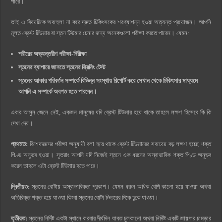
পারে।
তাই এ বিষয়টিকে অবহেলা না করে দ্রুত চিকিৎসকের শরণ্যাপন্ন হওয়া অত্যন্ত প্রয়োজন। আপনি
মূলত ব্রেস্ট টিউমার বা স্তন টিউমার চেনার জন্য অনেকগুলো পরীক্ষা করতে পারেন। যেমন:
শরীরের অভ্যন্তরীণ পরীক্ষা-নিরীক্ষা
স্তনের ব্যাপারে জানতে স্তনের স্ক্রিনিং টেস্ট
স্তনের আকার পরিবর্তন সম্পর্কে বিভিন্ন সংস্থায় রিপোর্ট করে সেখান থেকে চিকিৎসার মাধ্যমে
আপনি এ সম্পর্কে অবগত হতে পারবেন।
এবার আসুন জেনে নেই, একজন মানুষের যদি ব্রেস্ট টিউমার হয়ে থাকে তাহলে লক্ষণ হিসেবে কি কি
দেখা দেয়।
প্রথমত:
বিশেষজ্ঞদের পরীক্ষা অনুযায়ী বলা হয়ে থাকে ব্রেস্ট টিউমারের সবচেয়ে বড় লক্ষণ হচ্ছে শক্ত
পিণ্ড অনুভব হওয়া। সুতরাং আপনি যদি নিজেই স্তনে এক ধরনের অস্বাভাবিক শক্ত পিণ্ড অনুভব
করেন তাহলে এটা ব্রেস্ট টিউমার হতে পারে।
দ্বিতীয়ত:
স্তনের বোটায় অস্বাভাবিকতা প্রকাশ। যেমন ধরুন অধিক বেশি কালো হয়ে যাওয়া অথবা
অতিরিক্ত শক্ত হয়ে যাওয়া কিংবা স্তনের বোটা ভিতরের দিকে ঢুকে যাওয়া।
তৃতীয়ত:
স্তনের নির্দিষ্ট একটা স্থানে বারবার দীর্ঘদিন যাবত চুলকানো অথবা নির্দিষ্ট একটি জায়গার চামড়ার