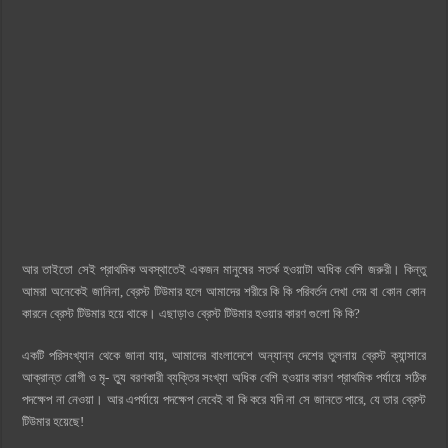
আর তাইতো সেই প্রাথমিক অবস্থাতেই একজন মানুষের সতর্ক হওয়াটা অধিক বেশি জরুরী। কিন্তু
আমরা অনেকেই জানিনা, ব্রেস্ট টিউমার হলে আমাদের শরীরে কি কি পরিবর্তন দেখা দেয় বা কোন কোন
কারনে ব্রেস্ট টিউমার হয়ে থাকে। এছাড়াও ব্রেস্ট টিউমার হওয়ার কারণ গুলো কি কি?
একটি পরিসংখ্যান থেকে জানা যায়, আমাদের বাংলাদেশে অন্যান্য দেশের তুলনায় ব্রেস্ট ক্যান্সারে
আক্রান্ত রোগী ও মৃ- ত্যু বরণকারী ব্যক্তির সংখ্যা অধিক বেশি হওয়ার কারণ প্রাথমিক পর্যায়ে সঠিক
পদক্ষেপ না নেওয়া। আর এপর্যায়ে পদক্ষেপ নেবেই বা কি করে যদি না সে জানতে পারে, যে তার ব্রেস্ট
টিউমার হয়েছে!