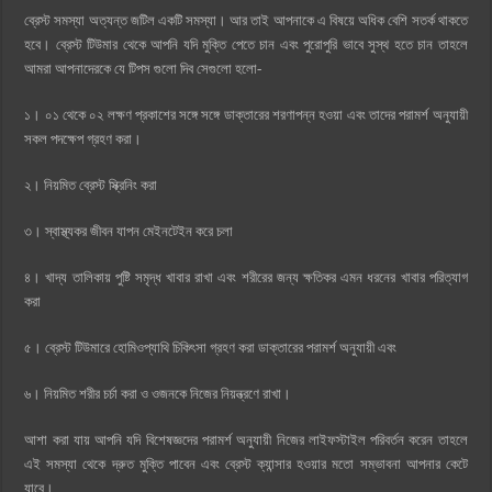
ব্রেস্ট সমস্যা অত্যন্ত জটিল একটি সমস্যা। আর তাই আপনাকে এ বিষয়ে অধিক বেশি সতর্ক থাকতে
হবে। ব্রেস্ট টিউমার থেকে আপনি যদি মুক্তি পেতে চান এবং পুরোপুরি ভাবে সুস্থ হতে চান তাহলে
আমরা আপনাদেরকে যে টিপস গুলো দিব সেগুলো হলো-
১। ০১ থেকে ০২ লক্ষণ প্রকাশের সঙ্গে সঙ্গে ডাক্তারের শরণাপন্ন হওয়া এবং তাদের পরামর্শ অনুযায়ী
সকল পদক্ষেপ গ্রহণ করা।
২। নিয়মিত ব্রেস্ট স্ক্রিনিং করা
৩। স্বাস্থ্যকর জীবন যাপন মেইনটেইন করে চলা
৪। খাদ্য তালিকায় পুষ্টি সমৃদ্ধ খাবার রাখা এবং শরীরের জন্য ক্ষতিকর এমন ধরনের খাবার পরিত্যাগ
করা
৫। ব্রেস্ট টিউমারে হোমিওপ্যাথি চিকিৎসা গ্রহণ করা ডাক্তারের পরামর্শ অনুযায়ী এবং
৬। নিয়মিত শরীর চর্চা করা ও ওজনকে নিজের নিয়ন্ত্রণে রাখা।
আশা করা যায় আপনি যদি বিশেষজ্ঞদের পরামর্শ অনুযায়ী নিজের লাইফস্টাইল পরিবর্তন করেন তাহলে
এই সমস্যা থেকে দ্রুত মুক্তি পাবেন এবং ব্রেস্ট ক্যান্সার হওয়ার মতো সম্ভাবনা আপনার কেটে
যাবে।