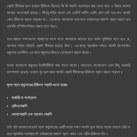
ব্রেস্ট টিউমার হলে ঘরোয়া চিকিৎসা হিসেবে কি কি পদ্ধতি অবলম্বন করা যেতে পারে এ বিষয়ে জানার
আগ্রহ অনেকেরই রয়েছে। কিন্তু সত্যি বলতে এটা এতটাই জটিল একটা রোগ যেটা ঘরে বসে আপনি
কোন চিকিৎসা করতে পারবেন না। এর জন্য আপনাকে সঙ্গে সঙ্গে ডাক্তারের পরামর্শ গ্রহণ করতে হবে
এমনকি হস্পিটালাইজও করতে হতে পারে।
তবে শুরুতে লক্ষণগুলো প্রকাশের সাথে সাথে আপনাকে জানতে হবে অর্থাৎ সুনিশ্চিত হতে হবে যে,
আপনার সত্যি সত্যিই ব্রেস্ট টিউমার হয়েছে কিনা। এর জন্য প্রাথমিক পর্যায়ে আপনি বিশেষায়িত
ক্যান্সার হসপিটাল এর স্তন ক্যান্সার বিভাগে যোগাযোগ করতে পারেন।
অথবা বাংলাদেশ ক্যান্সার ইনস্টিটিউটে কথা বলতে পারেন। তাছাড়াও বাংলাদেশে এমন কিছু সরকারি
হাসপাতাল রয়েছে যেখানে খুব অল্প খরচে আপনি ব্রেস্ট টিউমারের চিকিৎসা গ্রহণ করতে পারবেন।
মূলত স্তন ক্যান্সারের চিকিৎসা পদ্ধতি গুলো হচ্ছেঃ
সার্জারি বা অপারেশন
রেডিওথেরাপি
কেমোথেরাপি এবং হরমোন থেরাপি
তাই যদি আপনার মধ্যেই স্তন ক্যান্সারের একটি মাত্র লক্ষণ আপনি বুঝে উঠতে পারেন তাহলে দেরি না
করে প্রাথমিক অবস্থাতেই অভিজ্ঞদের পরামর্শ গ্রহণ করুন এবং সঠিক চিকিৎসা নিন।