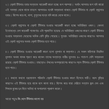
২। ব্রেস্ট টিউমার হবার অন্যতম আরেকটি কারণ হচ্ছে বংশ পরম্পরা। অর্থাৎ আপনার বংশ যদি কারো
এই সমস্যা থেকে থাকে তাহলে আপনারও যথেষ্ট সম্ভাবনা থাকবে ব্রেস্ট টিউমার বা ব্রেস্ট ক্যান্সার
হবার। বিশেষ করে মা, খালা, ফুফুদের মধ্যে যদি কারো থেকে থাকে।
৩। ব্রেস্ট ক্যান্সার বা ব্রেস্ট টিউমার হওয়ার আরেকটি কারণ হচ্ছে অতিরিক্ত ওজন। কেননা
ইতোমধ্যে বেশ কয়েকটি গবেষণায় এটা প্রমাণিত হয়েছে যে অতিরিক্ত ওজনের কারণে ব্রেস্ট টিউমার
হওয়ার সম্ভাবনা মেয়েদের অধিক বেশি বৃদ্ধি পেয়েছে। সুতরাং অতিরিক্ত ওজনের কারণেও আপনার
এই ব্রেস্ট ক্যান্সার অথবা ব্রেস্ট টিউমার হতে পারে।
৪। ব্রেস্ট টিউমার হওয়ার আরেকটি কারণ হলো ধূমপান বা মদ্যপান। যে সকল মহিলারা নিয়মিত
ধূমপান অথবা মাদক গ্রহণ করে থাকেন তাদের অন্যান্য নারীর তুলনায় ৪০ শতাংশ বেশি সম্ভাবনা
রয়েছে ব্রেস্ট টিউমার হওয়ার। তাছাড়াও ঔষধের অপপ্রয়োগের কারণেও স্তন টিউমার ব্রেস্ট টিউমার
হতে পারে।
৫। কখনো কখনো হরমোনাল পরিবর্তন ব্রেস্ট টিউমার হওয়ার কারণ হিসেবে দায়ী। বয়স বৃদ্ধির
কারণেও এই টিউমার হয়ে থাকে বলে জানা যায়। বিশেষ করে যারা দেরিতে সন্তান জন্ম দেন এবং
শিশুকে বুকের দুধ দিতে অনিহা বা অপারগতা প্রকাশ করেন।
আরো পড়ুনঃ
কি খেলে টিউমার ভালো হয়