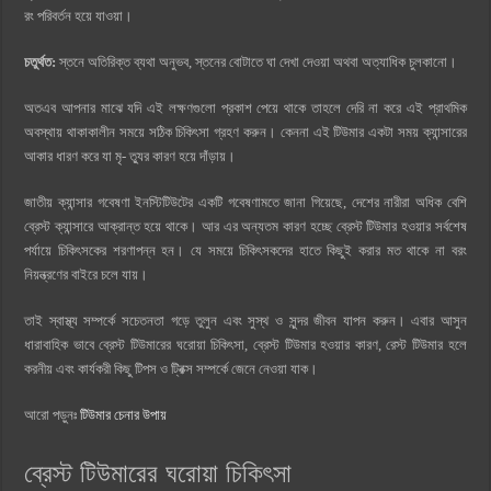
রং পরিবর্তন হয়ে যাওয়া।
চতুর্থত:
স্তনে অতিরিক্ত ব্যথা অনুভব, স্তনের বোটাতে ঘা দেখা দেওয়া অথবা অত্যাধিক চুলকানো।
অতএব আপনার মাঝে যদি এই লক্ষণগুলো প্রকাশ পেয়ে থাকে তাহলে দেরি না করে এই প্রাথমিক
অবস্থায় থাকাকালীন সময়ে সঠিক চিকিৎসা গ্রহণ করুন। কেননা এই টিউমার একটা সময় ক্যান্সারের
আকার ধারণ করে যা মৃ- ত্যুর কারণ হয়ে দাঁড়ায়।
জাতীয় ক্যান্সার গবেষণা ইনস্টিটিউটের একটি গবেষণামতে জানা গিয়েছে, দেশের নারীরা অধিক বেশি
ব্রেস্ট ক্যান্সারে আক্রান্ত হয়ে থাকে। আর এর অন্যতম কারণ হচ্ছে ব্রেস্ট টিউমার হওয়ার সর্বশেষ
পর্যায়ে চিকিৎসকের শরণাপন্ন হন। যে সময়ে চিকিৎসকদের হাতে কিছুই করার মত থাকে না বরং
নিয়ন্ত্রণের বাইরে চলে যায়।
তাই স্বাস্থ্য সম্পর্কে সচেতনতা গড়ে তুলুন এবং সুস্থ ও সুন্দর জীবন যাপন করুন। এবার আসুন
ধারাবাহিক ভাবে ব্রেস্ট টিউমারের ঘরোয়া চিকিৎসা, ব্রেস্ট টিউমার হওয়ার কারণ, রেস্ট টিউমার হলে
করনীয় এবং কার্যকরী কিছু টিপস ও ট্রিক্স সম্পর্কে জেনে নেওয়া যাক।
আরো পড়ুনঃ
টিউমার চেনার উপায়
ব্রেস্ট টিউমারের ঘরোয়া চিকিৎসা