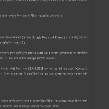
 থেকে ডাটা সংগ্রহ করে। Google Analytics এর সাহায্য আপনি লাইভ ট্রাফিক/
র্ডেই ব্লগ ট্রাফিক সম্বন্ধে বিভিন্ন প্রয়োজনীয় তথ্য দেখাবে।
িম্পল কি-ওয়ার্ড রিসার্চ টুল হচ্ছে Google Keyword Planer। এখানে কিছু তথ্য কম
ত ব্লগিং টুলস হচ্ছে এটি।
র জন্য মাস্ট হ্যাভ ব্লগিং টুলস হচ্ছে SEMRUSH। যেকোন ব্লগের জন্যে লো-কম্পিটিটিভ
SH কি-ওয়ার্ড রিসার্চের প্রতিদ্বন্দী দ্বিতীয়টি আর নেই।
্রিয় কিওয়ার্ড রিসার্চ টুলস হচ্ছে SEMRUSH এবং এর পরে যদি আর কোনো Keyword
িশেষ করে বাংলায় কি-ওয়ার্ড রিসার্চ করা যায় এমন টুলসগুলোর মধ্যে সবথেকে বেশি
 যেখানে আপনি আপনার ব্লগ বা ওয়েবসাইটের বিভিন্ন সার্চ রেজাল্টের জন্যে ক্লিক, গুগল
 ওয়েবসাইট থেকে ব্যাকলিঙ্ক পেয়েছেন তাও দেখতে পারবেন।