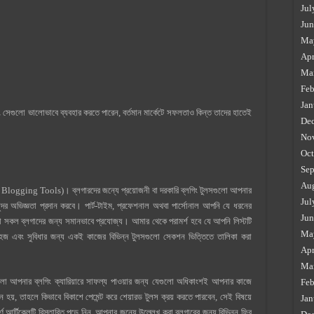
Jul
Jun
Ma
Apr
Ma
Feb
Jan
 সেগুলো ভালোভাবে ব্যবহার করতে পারেন, বর্তমান মার্কেটে সফলতাও কিন্ত তাদের হাতেই
De
No
Oct
Sep
Au
l Blogging Tools)। ব্লগারদের জন্যে প্রয়োজনী বা দরকারি ব্লগিং ‍টুলসগুলো আপনার
Jul
সুন্দর অভিজ্ঞতা প্রদান করবে। পার্ট-টাইম, প্রফেশনাল অথবা পার্সোনাল আপনি যে ধরনের
Jun
া সকল ব্লগাদের জন্য সমানভাবে প্রযোজ্য। আমার থেকে পরামর্শ হবে যে আপনি লিস্টটি
Ma
সহজ এবং সুবিধার জন্য একই কাজের বিভিন্ন ‍টুলসগুলো সেকশন ভিত্তিতে তালিকা করা
Apr
Ma
ো আপনার ব্লগিং ক্যারিয়ারে সাফল্য পাওয়ার জন্য যেগুলো অধিকাংশই আপনার কাজে
Feb
হয়, তাহলে কিভাবে বিকাশে পেমেন্ট করে শেয়ারড ‍টুলস ক্রয় করতে পারবেন, সেই বিষয়ে
Jan
 আর্টিকেলটি বিস্তারিত পড়ে নিন, আপনার জন্যে উল্লেখ করা ব্লগারের জন্য বিভিন্ন ফ্রি