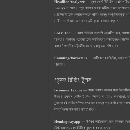
Headline Analyzer
— ব্লগ পোস্ট টাইটেল অ্যানালাইজার
Analyzer সেরা। নতুন ব্লগার অথবা অভিজ্ঞ সকল ব্লগারদের 
পোস্টের টাইটেল স্কোর সম্পর্কে জানার জন্যে সম্পূর্ণ বিনামূল্য এই
সেটি সম্পর্কে জানতে পারবেন এটি ব্যবহার করার মাধ্যমে।
EMV Tool
— ব্লগ টাইটেল যতবেশি এট্রাক্টিভ হবে, সোশ্যাল
আসবে। আপনার ওয়েবসাইটের আর্টিকেলের টাইটেলের এট্রাক্টি
যতবেশি হবে ঠিক এট্রাক্টিভ ওয়ার্ড ভ্যালু তত বেশি হবে।
Countingcharacters
— আর্টিকেলের টাইটেল, মেটাডেসক্র
পারবেন।
প্রুফ রিডিং ‍টুলস
Grammarly.com
— যেসব ব্লগার আছেন যারা ইংরেজিতে ব্ল
‍টুলস। একজন নেটিভ ইংলিশ স্পিকার না হয়েও আমেরিকা, কানা
সুন্দরভাবে ইংরেজিতে উপস্থাপন করার জন্যে গ্রামারলি হচ্ছে সবথেক
সম্পূর্ণ প্রুফ রিড করার ক্ষমতা রাখে।
Hemingwayapp
— ইংলিশ আর্টিকেলের মান উন্নয়ন করার 
টেস্ট করার ওয়েবসাইটটিকে বুকমার্ক করতে চলেছেন।