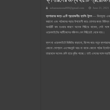
ব্লগারদের জন্য ২৫টি প্রয়োজনী
সুপারক্রিট সিমেন্ট দাম ২০২৫
sohansumona000@gmail.com
June 21, 2021
জুডিশিয়াল ম্যাজিস্ট্রেট কি? জুডিশিয়াল
ব্লগারদের জন্য
২৫টি
প্রয়োজনীয় ব্লগিং টুলস
— বিনামূল্য এবং
ওয়ালটন মোবাইল কিস্তিতে কেনার নিয
করানো এবং পাঠকদের পড়ার উপযোগী করে তোলার জন্য বিভিন্ন
ওয়ালটন টিভি কিস্তিতে কেনার নিয়ম ২
অথরিটি কম হওয়ার কারণে অনেক পিছিয়ে থাকেন, সেই সঙ্গে প্
ওয়েবসাইটের আর্টিকেলের পজিশন বেশ পিছিয়েই থেকে যায়।
গ্রামে লাভজনক ব্যবসা ২০২৫ ও গ্রামে
জেনে নিন, বর্তমানে মোবাইল ঘড়ি দাম
ব্লগ বা ওয়েবসাইটে ভিজিটর বাড়ানো, বিশেষ করে নতুন ব্লগারদে
কোনো সোশ্যাল এংগেজমেন্ট আর না থাকে কোনো পাঠক ইমেইল 
তারথেকে অনেক বেশি হারে বৃদ্ধি পাচ্ছে। তাই এসবের সঙ্গে লড়া