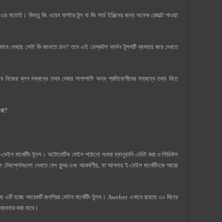
 মতোই। কিন্তু বিং ওয়েব মাস্টার টুল বা বিং সার্চ ইঞ্জিনের জন্য অনেক রেজাল্ট পাওয়া
াবে দেখছে সেটা কি জানতে চান? তবে এই ডেস্কটপ ভার্সন টুলসটি ব্যবহার করে দেখতে
জের ব্লগ সম্বন্ধে তথ্য দেবার পাশাপাশি অন্য প্রতিযোগীদের সম্বন্ধে তথ্য দিতে
েরা?
-মেইল মার্কেটিং টুলস। অটোমেটিক মেইল পাঠানো অথবা ম্যানুয়ালি এডিট করা ও শিডিউল
মপ্লেটগুলো দেখতে বেশ সুন্দর এবং আকর্ষণীয়, যা আপনার ই-মেইল মার্কেটিংকে আরো
ছে এটি হচ্ছে আরেকটি জনপ্রিয় মেইল মার্কেটিং টুলস। Aweber এখানে রয়েছে ৩০ দিনের
 ব্যবহার করা যাবে।