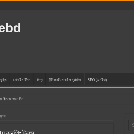
rebd
যুক্তি
মোবাইল টিপস
বিশ্ব
ইন্টারনেট মোবাইল ব্যাংকিং
SEO (এসইও)
ক ক্লিকে জেনে নিন!
 টুলস