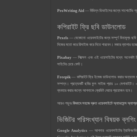
ProWriting Aid
— বিভিন্ন ডিভাইসের জন্যে সাপোর্টেড গ্
কপিরাইট ফ্রি ছবি ডাউনলোড
Pexels
— যেকোনো ওয়েবসাইটের জন্য সম্পূর্ণ বিনামূল্য ছ
নিজের মতো করে রিসাইজ করে নিতে পারবেন। মজার ব্যাপার হচ্ছ
Pixabay
— পিক্সেল এবং এই ওয়েসাইটের মধ্যে অনেকটা মিল 
সাইটের চেয়ে বেস্ট।
Freepik
— কপিরাইট ফ্রি ইমেজ ডাউনলোড করার অন্যতম জন
সম্পন্ন। প্রত্যেকটি ছবির ফুল সাইজ প্রায় ১০ মেগাবাইট। 
ব্যবহার করার জন্যে আপনাকে ক্রেডিট দেয়ার প্রয়োজন হবে।
আরও পড়ুনঃ
কিভাবে সহজে দ্রুত ওয়েবসাইটে অ্যাডসেন্স অ্যাপ্
ভিজিটর পরিসংখ্যান বিষয়ক ব্লগিং 
Google Analytics
— আপনার ওয়েবসাইটের ট্রাফিক/ভিজিটর