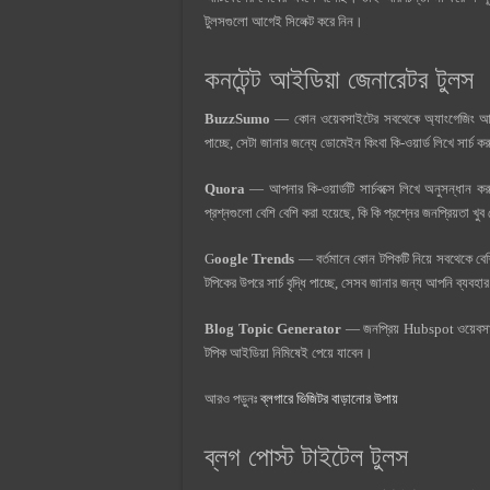
টুলসগুলো আগেই সিলেক্ট করে নিন।
কনটেন্ট আইডিয়া জেনারেটর টুলস
BuzzSumo
— কোন ওয়েবসাইটের সবথেকে অ্যাংগেজিং আর্টিক
পাচ্ছে, সেটা জানার জন্যে ডোমেইন কিংবা কি-ওয়ার্ড লিখে সার্চ 
Quora
— আপনার কি-ওয়ার্ডটি সার্চবক্সে লিখে অনুসন্ধান 
প্রশ্নগুলাে বেশি বেশি করা হয়েছে, কি কি প্রশ্নের জনপ্রিয়তা 
G
oogle Trends
— বর্তমানে কোন টপিকটি নিয়ে সবথেকে বেশি পর
টপিকের উপরে সার্চ বৃদ্ধি পাচ্ছে, সেসব জানার জন্য আপনি ব্যবহ
Blog Topic Generator
— জনপ্রিয় Hubspot ওয়েবসাইটের
টপিক আইডিয়া নিমিষেই পেয়ে যাবেন।
আরও পড়ুনঃ
ব্লগারে ভিজিটর বাড়ানোর উপায়
ব্লগ পোস্ট টাইটেল ‍টুলস