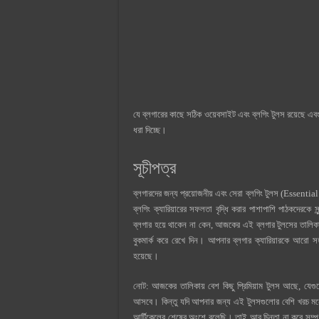
যে ব্লগারের কাছে সঠিক ওয়েবসাইট এবং ব্লগিং টুলস রয়েছে এবং
ধরা দিচ্ছে।
সূচীপত্র
ব্লগারদের জন্য প্রয়োজনীয় এবং সেরা ব্লগিং টুলস (Essentia
ব্লগিং ক্যারিয়ারের সফলতা বৃদ্ধি করার পাশাপাশি পাঠকদেরকে 
ব্লগার হয়ে থাকেন না কেন, আজকের এই ব্লগার ‍টুলসের তালিক
বুকমার্ক করে রেখে দিন। আপনার ব্লগার ক্যারিয়ারকে আরো 
হয়েছে।
নোট: আজকের তালিকায় বেশ কিছু প্রিমিয়াম টুলস আছে, যেগুল
আসবে। কিন্তু যদি আপনার জন্য এই টুলসগুলোর বেশি খরচ মনে 
আর্টিকেলের শেষের অংশে বলেছি। তাই আর চিন্তা না করে সম্পূর্ণ