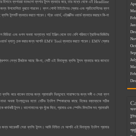
 হিসাবে ব্লগাররা যতগুলো ব্লগার টুলস ব্যবহার করে, তার মধ্যে থেকে এই Headline
Apr
জন্য উপযোগিতা বুঝতে পারবেন। ব্লগ পোস্ট টাইটেলের স্কোর এবং প্রতিযোগিদের ব্লগ
Ma
 ব্লগিং টুলসটি ব্যবহার করতে পারেন। স্ট্রং ওয়ার্ড, এট্রাক্টিভ ওয়ার্ড ব্যবহার করছেন কি-না
Feb
Jan
De
 মিডিয়া এবং গুগল অথবা অন্যান্য সার্চ ইঞ্জিন থেকে তত বেশি পরিমাণে ট্রাফিক/ভিজিটর
No
ভ ওয়ার্ড ভ্যালু চেক করার জন্য আপনি EMV Tool ব্যবহার করতে পারেন। EMV স্কোর
Oct
Sep
Jul
িপশন লেন্থ ঠিকঠাক আছে কি-না, সেটি এই বিনামূল্য ব্লগিং টুলস ব্যবহার করে জানতে
Ma
Feb
De
গিং করে থাকেন তাদের জন্য গ্রামারলি নিঃসন্দেহে সারাক্ষণের জন্য সঙ্গী ও সেরা ব্লগ
ডা অথবা ইংল্যান্ডের মতো নেটিভ ইংলিশ স্পিকারদের কাছে নিজের বক্তব্যকে সঠিক
Ca
ে কার্যকরী ‍টুলস। ভালোমানের শব্দ খুঁজে দিতে, গ্রামার এবং স্পেলিং মিসটেক সহ গ্রামারলি
অনল
ইন্ট
তথ্য
জন্য আরেকটি সেরা ব্লগিং টুলস। আমি নিশ্চিত যে আপনি এই বিনামূল্য ইংলিশ গ্রামার
প্রযু