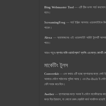
Bing Webmaster Tool
— এটি ঠিক গুগল সার্চ কনসোল এর
যাবে।
ScreamingFrog
— সার্চ ইঞ্জিন আপনার ওয়েবসাইটকে কিভ
পারেন।
Alexa
— অ্যামাজনের এই ওয়েবসাইট অডিট টুলসটি আপনার নি
পারে।
আরও পড়ুনঃ
ব্লগার নাকি ওয়ার্ডপ্রেস? ব্লগিং এর জন্য কোনটি স
মার্কেটিং টুলস
Convertkit
— এক কথায় এটি হচ্ছে ব্লগারদের জন্য বেস্ট ই
আকারে মেইল পাঠানোর সুবিধা আছে। এর Pre-Built ই-মেইল টে
বেশি সহজ করে দিবে।
Aweber
— ব্লগারদেরর জন্য অথবা ই-মেইল মার্কেটারদের কা
জন্য ফ্রি ট্রায়াল, যা কোনো রকম ক্রেডিট কার্ড সাবমিশন ছাড়াই