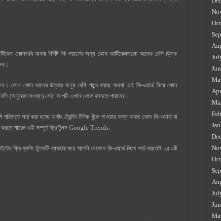
De
No
Oct
Sep
Au
েল কোনগুলি অথবা নির্দিষ্ট কি-ওয়ার্ডের জন্য কোন আর্টিকেলগুলো অনেক বেশি ক্লিক
Jul
করুন।
Jun
Ma
করুন। কোন কোন ধরনের উত্তর মানুষ বেশি পছন্দ করছে অথবা এই কি-ওয়ার্ড নিয়ে কোন
Apr
খুব বেশি (অনুসরণ সংখ্যা) সেটা আপনি এখান থেকে জানতে পারবেন।
Ma
Feb
িমাণে সার্চ করা হচ্ছে অর্থাৎ ট্রেন্ডিং টপিক খুঁজে পাওয়ার জন্য অথবা কোন কি-ওয়ার্ড বা
Jan
ার করতে পারেন এই সম্পূর্ণ ফ্রি ‍টুলস Google Trends.
De
No
 ফ্রি ব্লগিং টুলসটি ব্যবহার করে আপনি যেকোন কি-ওয়ার্ড লিখে সার্চ করলেই ২৫০টি
Oct
Sep
Au
Jul
Jun
Ma