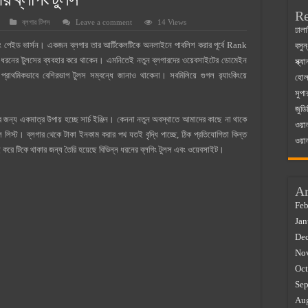
য় ব্লগিং টুলস
Re
ব্লগার টিপস
Leave a comment
14 Views
 ম্যাজিস্ট্রেট এর সুযোগ সুবিধা
ঢালা
 পেইড ভার্সন। একজন ব্লগার তার আর্টিকেলটিকে অনলাইনে পাবলিশ করার পূর্বে Rank
বসুন
়ম ২০২৫
 ধরনের টুলসের ব্যবহার করে থাকেন। এমনিতেই নতুন ব্লগারদের ওয়েবসাইটের ডোমেইন
স্ক্
০২৫
রাথমিকভাবে বেশিরভাগ টুলস সম্বন্ধে জানাও থাকেনা। সবমিলিয়ে গুগল র‍্যাংকিংয়ে
হোলস
সুপা
র বাজারে ব্যবসার আইডিয়া
জুডি
 কত ২০২৫
র জন্য একমাত্র উপায় হচ্ছে সার্চ ইঞ্জিন। কেননা নতুন অবস্থাতে আমাদের কাছে না থাকে
ওয়া
লিস্ট। ব্লগার থেকে টাকা ইনকাম করার পথ যতই বৃদ্ধি পাচ্ছে, ঠিক প্রতিযোগিতা কিন্ত
ওয়া
ই করে টিকে থাকার জন্য তৈরি হয়েছে বিভিন্ন ধরনের ব্লগিং টুলস এবং ওয়েবসাইট।
Ar
Feb
Jan
De
No
Oct
Sep
Au