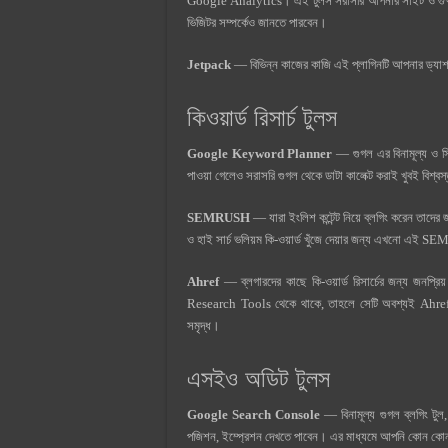
Google Analytics। এই টুলস সরাসরি আপনার সাইট ও গুগল
ভিজিটর সম্পর্কেও জানতে পারবেন।
Jetpack
— বিভিন্ন কাজের কাজি এই প্লাগিনটি আপনার ড্যাশবো
কিওয়ার্ড রিসার্চ টুলস
Google Keyword Planner
— গুগল এর বিনামূল্য ও স
পাওয়া গেলেও সরাসরি গুগল থেকে ডাটা কালেক্ট করাই খুবই বিশ্বস্
SEMRUSH
— যারা ইংলিশ কন্টেন্ট নিয়ে ব্লগিং করেন তাদে
ও হাই সার্চ ভলিয়ম কি-ওয়ার্ড খুঁজে দেয়ার জন্য এখনো এই SEMRU
Ahref
— ব্লগারদের কাছে কি-ওয়ার্ড রিসার্চের জন্য জনপ
Research Tools থেকে থাকে, তাহলে সেটি অবশ্যই Ahref। ব
সমৃদ্ধ।
এসইও অডিট টুলস
Google Search Console
— বিনামূল্য গুগল ব্লগিং টুল,
পজিশন, ইম্প্রেশন দেখতে পাবেন। এর মাধ্যমে আপনি কোন কোন