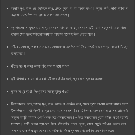
অসাড় মুখ, নাক এর একদিকে বন্ধ, চোখে ফুলে যাওয়া অথবা ব্যথা। জ্বর, কাশি, মাথা ব্যাথা বা
যন্ত্রণার মতো উপসর্গও ব্ল্যাক ফাঙ্গাস এর লক্ষণ।
প্রাথমিকভাবে ত্বক এর মধ্যে যেখানে আঘাত আছে, সেখানে এই রোগ সংক্রমণ হতে পারে।
তারপর সেটি দ্রুত শরীরের অন্যান্য অংশের মধ্যে ছড়িয়ে যেতে পারে।
শরীরে ফোসকা, ত্বকে লালভাব-ফোলাভাবের মত উপসর্গ নিয়ে সতর্ক থাকার জন্য পরামর্শ দিচ্ছেন
ডাক্তাররা।
দাঁতের মধ্যে ব্যথা অথবা দাঁত আলগা হয়ে যাওয়া।
দৃষ্টি ঝাপসা হয়ে যাওয়া অথবা দুটি করে জিনিস দেখা, জ্বর এবং ত্বকের সমস্যা।
বুকের মধ্যে ব্যথা, নিঃশ্বাসের সমস্য বৃদ্ধি পাওয়া।
বিশেষজ্ঞদের মতে, অসাড় মুখ, নাক এর মধ্যে একদিক বন্ধ, চোখে ফুলে যাওয়া অথবা ব্যথার মতো
উপসর্গগুলো দেখা দিলেই ডাক্তারদের সাথে পরামর্শ নিন। চিকিৎসকদের পরামর্শ মতো যত তারাতারি
সম্ভব অ্যান্টি-ফাঙ্গাস থেরাপি শুরু করে ফেলতে হবে। এড়িয়ে চলতে হবে ধুলো-বালির সাথে সরাসরি
সংস্পর্শ। মাটি অথবা শ্যাওলা নিযে ঘাঁটাঘাটির সময়ে জুতা, লম্বা প্যান্ট পরিধান করতে হবে।
সাবান ও জল দিয়ে ত্বকের আঘাত পরিষ্কার-পরিচ্ছন্ন করার পরামর্শ দিয়েছেন বিশেষজ্ঞরা।