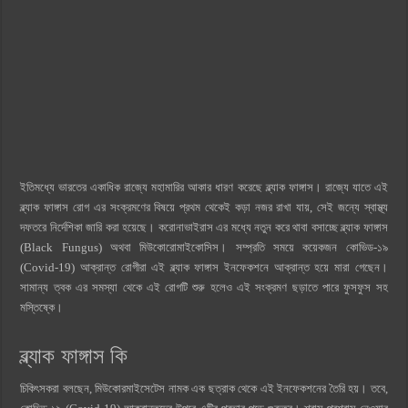
ইতিমধ্যে ভারতের একাধিক রাজ্যে মহামারির আকার ধারণ করেছে ব্ল্যাক ফাঙ্গাস। রাজ্যে যাতে এই
ব্ল্যাক ফাঙ্গাস রোগ এর সংক্রমণের বিষয়ে প্রথম থেকেই কড়া নজর রাখা যায়, সেই জন্যে স্বাস্থ্য
দফতরে নির্দেশিকা জারি করা হয়েছে। করোনাভাইরাস এর মধ্যে নতুন করে থাবা বসাচ্ছে ব্ল্যাক ফাঙ্গাস
(Black Fungus) অথবা মিউকোরোমাইকোসিস। সম্প্রতি সময়ে কয়েকজন কোভিড-১৯
(Covid-19) আক্রান্ত রোগীরা এই ব্ল্যাক ফাঙ্গাস ইনফেকশনে আক্রান্ত হয়ে মারা গেছেন।
সামান্য ত্বক এর সমস্যা থেকে এই রোগটি শুরু হলেও এই সংক্রমণ ছড়াতে পারে ফুসফুস সহ
মস্তিষ্কে।
ব্ল্যাক
ফাঙ্গাস কি
চিকিৎসকরা বলছেন, মিউকোরমাইসেটেস নামক এক ছত্রাক থেকে এই ইনফেকশনের তৈরি হয়। তবে,