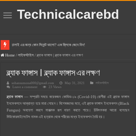
Technicalcarebd
ঢালাই এর জন্য কোন সিমেন্ট ভালো? এক ক্লিকে জেনে নিন!
বসুন্ধরা সিমেন্ট এর দাম ২০২৫
Home
/
লাইফস্টাইল
/
ব্ল্যাক ফাঙ্গাস | ব্ল্যাক ফাঙ্গাস এর লক্ষণ
স্ক্যান সিমেন্ট এর দাম ২০২৫
ব্ল্যাক ফাঙ্গাস | ব্ল্যাক ফাঙ্গাস এর লক্ষণ
হোলসিম সিমেন্ট দাম ২০২৫
sohansumona000@gmail.com
May 31, 2021
লাইফস্টাইল
সুপারক্রিট সিমেন্ট দাম ২০২৫
Leave a comment
23 Views
জুডিশিয়াল ম্যাজিস্ট্রেট কি? জুডিশিয়াল ম্যাজিস্ট্রেট এর সুযোগ সুবিধা
ব্ল্যাক ফাঙ্গাস
— সম্প্রতি সময়ে কয়েকজন কোভিড-১৯ (Covid-19) রোগীরা এই ব্ল্যাক ফাঙ্গাস
ওয়ালটন মোবাইল কিস্তিতে কেনার নিয়ম ২০২৫
ইনফেকশনে আক্রান্ত হয়ে মারা গেছেন। বিশেষজ্ঞদের মতে, এই ব্ল্যাক ফাঙ্গাস ইনফেকশন (Black
Fungus) অবহেলা করলে মারাত্মক রূপ ধারণ করতে পারে। চিকিৎসকরা আরো বলেছেন
ওয়ালটন টিভি কিস্তিতে কেনার নিয়ম ২০২৫
মিউকোরমাইসেটেস নামক এই ছত্রাক থেকে শরীরের মধ্যে ইনফেকশন তৈরি হয়।
গ্রামে লাভজনক ব্যবসা ২০২৫ ও গ্রামের বাজারে ব্যবসার আইডিয়া
জেনে নিন, বর্তমানে মোবাইল ঘড়ি দাম কত ২০২৫