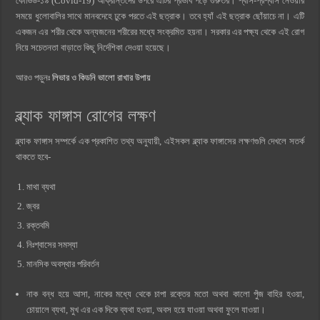
কোভিড-১৯ (Covid-19) আক্রান্তদের উপরে এটির প্রভাব পড়ে গুরুতর। শ্বাস-প্রশ্বাস নেওয়ার
সময়ে ধুলোবালির সাথে মানবদেহে ঢুকে পরতে এই ছত্রাক। তবে হ্যাঁ এই ছত্রাক ছোঁয়াচে না। এটি
একজন এর শরীর থেকে অন্যজনের শরীরের মধ্যে সংক্রমিত হয়না। সরকার এর পক্ষ্য থেকে এই রোগ
নিয়ে সচেতনতা বাড়াতে কিছু নির্দেশিকা দেওয়া হয়েছে।
আরও পড়ুনঃ
লিভার ও কিডনি ভালো রাখার উপায়
ব্ল্যাক ফাঙ্গাস রোগের লক্ষণ
ব্ল্যাক ফাঙ্গাস সম্পর্কে এক প্রকাশিত তথ্য অনুযায়ী, এইসকল ব্ল্যাক ফাঙ্গাসের লক্ষণগুলি দেখলে সতর্ক
থাকতে হবে-
মাথা ব্যথা
জ্বর
রক্তবমি
নিঃশ্বাসের সমস্যা
মানসিক অবস্থার পরিবর্তন
নাক বন্ধ হয়ে আসা, নাকের মধ্যে থেকে চাপা রক্তের মতো অথবা কালো পুঁজ বাহির হওয়া,
চোয়ালে ব্যথা, মুখ এর এক দিকে ব্যথা হওয়া, অবস হয়ে যাওয়া অথবা ফুলে যাওয়া।