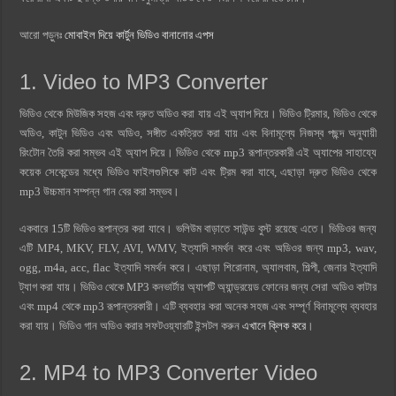
আরো পড়ুনঃ
মোবাইল দিয়ে কার্টুন ভিডিও বানানোর এপস
1. Video to MP3 Converter
ভিডিও থেকে মিউজিক সহজ এবং দ্রুত অডিও করা যায় এই অ্যাপ দিয়ে। ভিডিও ট্রিমার, ভিডিও থেকে
অডিও, কাটুন ভিডিও এবং অডিও, সঙ্গীত একত্রিত করা যায় এবং বিনামূল্যে নিজস্ব পছন্দ অনুযায়ী
রিংটোন তৈরি করা সম্ভব এই অ্যাপ দিয়ে। ভিডিও থেকে mp3 রূপান্তরকারী এই অ্যাপের সাহায্যে
কয়েক সেকেন্ডের মধ্যে ভিডিও ফাইলগুলিকে কাট এবং ট্রিম করা যাবে, এছাড়া দ্রুত ভিডিও থেকে
mp3 উচ্চমান সম্পন্ন গান বের করা সম্ভব।
একবারে 15টি ভিডিও রূপান্তর করা যাবে। ভলিউম বাড়াতে সাউন্ড বুস্ট রয়েছে এতে। ভিডিওর জন্য
এটি MP4, MKV, FLV, AVI, WMV, ইত্যাদি সমর্থন করে এবং অডিওর জন্য mp3, wav,
ogg, m4a, acc, flac ইত্যাদি সমর্থন করে। এছাড়া শিরোনাম, অ্যালবাম, শিল্পী, জেনার ইত্যাদি
ট্যাগ করা যায়। ভিডিও থেকে MP3 কনভার্টার অ্যাপটি অ্যান্ড্রয়েড ফোনের জন্য সেরা অডিও কাটার
এবং mp4 থেকে mp3 রূপান্তরকারী। এটি ব্যবহার করা অনেক সহজ এবং সম্পূর্ণ বিনামূল্যে ব্যবহার
করা যায়। ভিডিও গান অডিও করার সফটওয়্যারটি ইন্সটল করুন
এখানে ক্লিক করে
।
2. MP4 to MP3 Converter Video