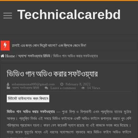
Technicalcarebd
ঢালাই এর জন্য কোন সিমেন্ট ভালো? এক ক্লিকে জেনে নিন!
বসুন্ধরা সিমেন্ট এর দাম ২০২৫
Home
/
অ্যাপ/ সফটওয়্যার রিভিউ
/
ভিডিও গান অডিও করার সফটওয়্যার
স্ক্যান সিমেন্ট এর দাম ২০২৫
ভিডিও গান অডিও করার সফটওয়্যার
হোলসিম সিমেন্ট দাম ২০২৫
sohansumona000@gmail.com
February 8, 2022
সুপারক্রিট সিমেন্ট দাম ২০২৫
অ্যাপ/ সফটওয়্যার রিভিউ
Leave a comment
14 Views
জুডিশিয়াল ম্যাজিস্ট্রেট কি? জুডিশিয়াল ম্যাজিস্ট্রেট এর সুযোগ সুবিধা
ভিটমেট ডাউনলোড করব কিভাবে
ওয়ালটন মোবাইল কিস্তিতে কেনার নিয়ম ২০২৫
ভিডিও গান অডিও করার সফটওয়্যার
— পুরো বিশ্ব ও বিশ্ববাসী এখন প্রযুক্তির হাতের মুঠোয়
ওয়ালটন টিভি কিস্তিতে কেনার নিয়ম ২০২৫
আবদ্ধ। প্রযুক্তি নির্ভর এই সময়ে ভিডিও ফাইলকে একটি অডিও ফাইলে রূপান্তর করতে খুব বেশি
গ্রামে লাভজনক ব্যবসা ২০২৫ ও গ্রামের বাজারে ব্যবসার আইডিয়া
পরিশ্রমের প্রয়োজন হয়না। কারণ বেশ কয়েকটি অ্যাপ রয়েছে যা এই কাজকে সহজ করে দিয়েছে।
মাত্র কয়েক মুহূর্তের মধ্যে এই ধরনের অ্যাপগুলো ব্যবহার করে ভিডিও ফাইল অডিও ফাইলে
জেনে নিন, বর্তমানে মোবাইল ঘড়ি দাম কত ২০২৫