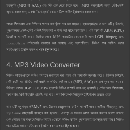
ফরম্যাট (MP3 বা AAC) এবং বিট রেট বেছে নিতে হবে। MP3 ফরম্যাটের জন্য মেটা-ডেটা
অ্যাড করতে হবে, এরপর “রূপান্তর” বোতাম টিপে ফাইল ট্রান্সফার করতে হবে।
গানের শিরোনাম এবং শিল্পী সহ গানের কথা খুঁজে বের করা সম্ভব। ব্যাকগ্রাউন্ডে ও চলে এটি। ডিলেট,
পুনঃনামকরণ,মেটা-ডেটা এডিট, ট্রিম করা ও মার্জ করা যাবে অনায়াসে। এই অ্যাপটি ARM (CPU)
ডিভাইস সাপোর্ট করে। ভিডিও থেকে MP3 কনভার্টার কোডেক হিসেবে LGPL ffmpeg এবং
libmp3lame লাইব্রেরি ব্যবহার করা হয়েছে এই অ্যাপটিতে। ভিডিও গান অডিও করার
সফটওয়্যার ইন্সটল করুন
এখানে ক্লিক করে
।
4. MP3 Video Converter
ভিডিও ফাইলগুলিকে অডিও ফাইলে রূপান্তর করা যাবে এই অ্যাপটি ব্যবহার করে। বিভিন্ন বিটরেট,
মেটা ডেটা সহ ভিডিও ফাইলগুলিকে অডিও ফাইলে এর (MP3, AAC) তে রূপান্তর করা যাবে।
বিভিন্ন ধরনের 3GP, FLV, MP4 ইত্যাদি ভিডিও সাপোর্ট করে এই অ্যাপটি। মেটা তথ্য শিরোনাম,
অ্যালবাম, শিল্পী ইত্যাদি এডিটিং করা যায়।অ্যাপ্লিকেশন ভিত্তিক ইন্টিগ্রেশন রয়েছে এতে।
তবে এটি শুধুমাত্র ARMv7 এবং উচ্চতর রেজুলেশন ফাইল সাপোর্ট করে। এটিতে ffmpeg এবং
mp3lame লাইব্রেরি ব্যবহার করা হয়েছে। এছাড়া এ ধরনের আরো অনেক ধরনের অ্যাপ রয়েছে
প্লে স্টোরে যার মাধ্যমে ভিডিও ফাইল গুলোকে অডিও ফাইল খুব সহজেই রূপান্তর করা যায়। ভিডিও
গান অডিও করার সফটওয়্যার ইন্সটল করুন
এখানে ক্লিক করে
।