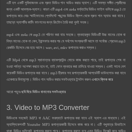
এটি হল একটি সুবিধাজনক এবং দ্রুত ভিডিও গান অডিও করার অ্যাপ। এটি সমস্ত সঙ্গীত প্রেমীদের
জন্য একটি আবশ্যক-অ্যাপ। কারণ এটি mp4 এবং m4a ফর্ম্যাটের ভিডিও ফাইল গুলিকে mp3 তে
রূপান্তর করে দেয়৷ স্মার্টফোনের প্লেলিস্টে পছন্দের ভিডিও ক্লিপ থেকে দ্রুত গান অ্যাড করা যাবে।
তাছাড়া অ্যাপটির কাটিং ফাংশনের জন্য রিংটোন তৈরি করা খুবই সহজ।
mp4 এবং m4a কে mp3 তে পরিণত করা যায় সহজে। ব্যবহারকৃত ভিডিওটি উচ্চ মানের হোক বা
নিম্ন মানের হোক না কেন, ট্রান্সফার করার পর যে সর্বশেষ সংস্করণটি আসে তা সর্বোচ্চ গ্রেডের mp3
রেকর্ডিং হিসেবে বের হয়ে আসে। wav, avi, mkv রূপান্তর করাও সম্ভব।
এটি Mp4 থেকে mp3 স্থানান্তর ব্যাকগ্রাউন্ড মোডে কাজ করতে পারে, তাই রূপান্তর শেষ না
হওয়া পর্যন্ত অপেক্ষা করতে হবে না, তাই ফোন ব্যবহার করা চালিয়ে যাওয়া সম্ভব। একই সাথে বেশ
কয়েকটি ভিডিও রূপান্তর করা যাবে। mp3 ট্রিমার সহ রূপান্তরকারী আপডেটটি ডাউনলোড করা যাবে
একেবারে বিনামূল্যে। ভিডিও গান অডিও করার সফটওয়্যার ইন্সটল করুন
এখানে ক্লিক করে
আরো পড়ুনঃ
ছবি দিয়ে ভিডিও বানানোর সফটওয়্যার
3. Video to MP3 Converter
ভিডিওকে সহজেই MP3 বা AAC ফরম্যাটে রূপান্তর করা যাবে এই অ্যাপ এর মাধ্যমে। এই
অ্যাপ্লিকেশনটি Youtube MP3 রূপান্তরকারী হিসেবে কাজ করে না। এটি শুধুমাত্র ডিভাইসে
থাকা ভিডিও গুলিকেই রূপান্তর করতে পারে। রূপান্তর করতে হবে এমন ভিডিও সিলেক্ট করে অডিও