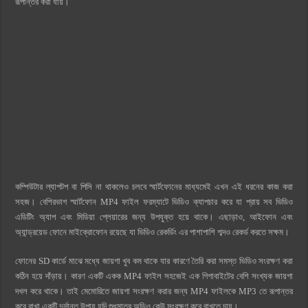
রূপান্তর করা যায়।
কম্পিউটার ল্যাপটপ বা পিসি না থাকলেও চলবে স্মার্টফোনের মাধ্যমেই এখন এই ধরনের কাজ করা
সহজ। বেশিরভাগ স্মার্টফোন MP4 ফাইল ফরম্যাটে ভিডিও ক্যাপচার করে যা প্রায় সব ভিডিও
এডিটিং অ্যাপ এবং মিডিয়া প্লেয়ারের জন্য উপযুক্ত হয়ে থাকে। এছাড়াও, আইফোন এবং
অ্যান্ড্রয়েড ফোনে মাইক্রোফোন রয়েছে যা ভিডিও রেকর্ডিং এর পাশাপাশি শব্দও রেকর্ড করতে সক্ষম।
ফোনের SD কার্ডে মাঝে মধ্যে জায়গা খুব কম থাকে যার কারণে তৈরি করা সমস্ত ভিডিও সংরক্ষণ করা
কঠিন হয়ে দাঁড়ায়। কারণ একটি একক MP4 ফাইল সহজেই এক গিগাবাইটের বেশি সংখ্যক জায়গা
দখল করে থাকে। তাই মেমোরিতে জায়গা সংরক্ষণ করার জন্য MP4 ফাইলকে MP3 তে রূপান্তর
করে রাখা একটি দুর্দান্ত উপায় যদি শুধুমাত্র অডিও কেউ সংরক্ষণ করে রাখতে চায়।