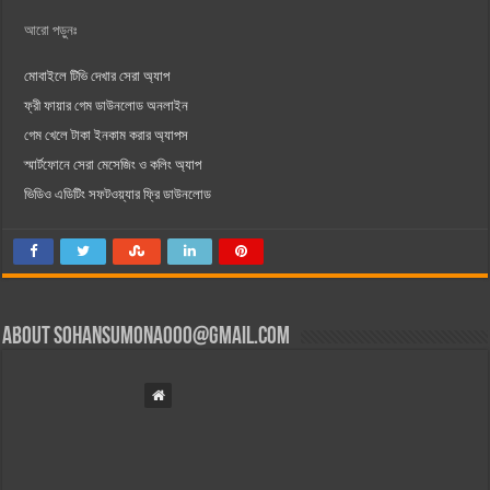
আরো পড়ুনঃ
মোবাইলে টিভি দেখার সেরা অ্যাপ
ফ্রী ফায়ার গেম ডাউনলোড অনলাইন
গেম খেলে টাকা ইনকাম করার অ্যাপস
স্মার্টফোনে সেরা মেসেজিং ও কলিং অ্যাপ
ভিডিও এডিটিং সফটওয়্যার ফ্রি ডাউনলোড
About
sohansumona000@gmail.com