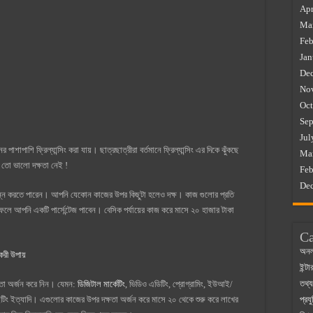
Apr
Ma
Feb
Jan
De
No
Oct
Sep
Jul
াশাপাশি ফ্রিল্যান্সিং করা যায়। ছাত্রছাত্রীরা বর্তমানে ফ্রিল্যান্সিং এর দিকে ঝুঁকছে
Ma
র তো ভালো দক্ষতা নেই !
Feb
De
সম্পন্ন করতে পারেন। আপনি যেকোন কাজের উপর কিছুটা হলেও দক্ষ। কাজ গুলোর প্রতি
ফলে আপনি একটি পার্সেন্টেজ পাবেন। বেসিক পর্যায়ের কাজ করে মাসে ২০ হাজার টাকা
Ca
অনল
করী উপায়
ইন্ট
তথ্য
ষতা অর্জন করে নিন। যেমন:
ডিজিটাল মার্কেটিং
, ভিডিও এডিটিং, প্রোগ্রামিং, ইউআই/
াইটিং ইত্যাদি। এগুলোর কাজের উপর দক্ষতা অর্জন করে মাসে ২০ থেকে শুরু করে লাখের
প্রযু