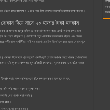
দ দিয়ে ফ্রিল্যান্সিংকে বেছে নিতে পছন্দ করছে।
বিশ্ব
মোব
ম করতে চাইলে হাতে কমপক্ষে ১-২ বছর সময় নিয়ে নামবেন তারপর ইনকামের আশা করবেন।
সরকা
র দোকান দিয়ে মাসে ২০ হাজার টাকা ইনকাম
ধারণা যা অনেকের জন্য মাসিক ২০ হাজার টাকা আয় করার একটি কার্যকর উপায় হতে
র্য অংশ হয়ে দাঁড়িয়েছে। প্রতিদিনই নতুন মোবাইল ব্যবহারকারী বাড়ছে এবং তাদের
র প্রয়োজনীয়তাও অপরিসীম। এই সব কারণে মোবাইল রিচার্জ এবং মেরামতের দোকান খুলে
াহিদা। একজন উদ্যোক্তা খুব সহজেই একটি ছোট দোকান স্থাপন করতে পারেন যেখানে তিনি
রবেন। এই ব্যবসার সফলতার মূল চাবিকাঠি হল দক্ষতা, গ্রাহক সেবা, এবং সঠিক বাজার
া ইনকাম করার জন্য যে বিষয়গুলো বিশেষভাবে লক্ষ্য রাখতে হবে তা হল:
্যা বেশি সেই স্থানে দোকান স্থাপন করা।
 কার্যকরী সেবা প্রদান করা জরুরি।
সচেতন থাকা।
থাকা এবং তা ব্যবহার করা।