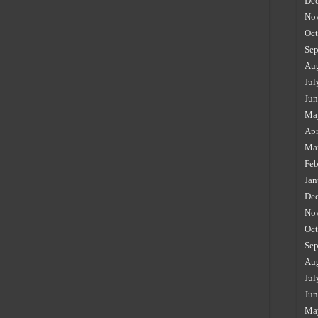
De
No
Oct
Sep
Au
Jul
Jun
Ma
Apr
Ma
Feb
Jan
De
No
Oct
Sep
Au
Jul
Jun
Ma