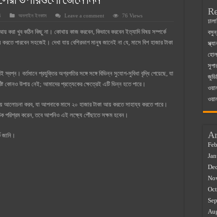
েরা উপায়গুলো জেনে নিন
Re
4
অনলাইন ইনকাম
Leave a comment
76 Views
 ম্যাজিস্ট্রেট এর সুযোগ সুবিধা
ঢালা
য় করা খুব কঠিন কিছু না। কোথায় কাজ করবেন, কিভাবে করবেন ইত্যাদি বিষয় সম্পর্কে
বসুন
়ম ২০২৫
য় করতে পারবেন সহজেই। দেখা যায় বেশিরভাগ মানুষ জানেই না যে, মাসে বিশ হাজার টাকা
স্ক্
০২৫
হোলস
সুপা
র বাজারে ব্যবসার আইডিয়া
বপ্ন। বর্তমানে প্রযুক্তির অগ্রগতির সঙ্গে সঙ্গে বিভিন্ন সুযোগ-সুবিধা বৃদ্ধি পেয়েছে, যা
জুডি
 কত ২০২৫
দিষ্ট কোনও উপায় নেই; আমাদের প্রত্যেকের ক্ষেত্রেই এটি ভিন্ন হতে পারে।
ওয়া
ওয়া
য়ে আলোচনা করব, যা আপনাকে মাসে ২০ হাজার টাকা আয় করতে সাহায্য করতে পারে।
ক পরিশ্রম করেন, তবে আপনিও এই লক্ষ্যে পৌঁছাতে সক্ষম হবেন।
Ar
ে জানি।
Feb
Jan
De
No
Oct
Sep
Au