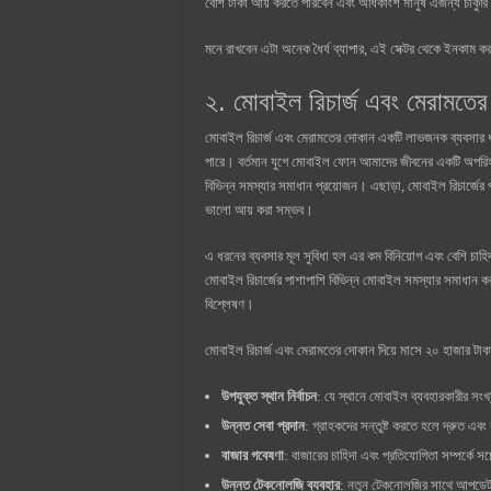
বেশি টাকা আয় করতে পারবেন এবং অধিকাংশ মানুষ এজন্য চাকুরি বা
মনে রাখবেন এটা অনেক ধৈর্য ব্যাপার, এই সেক্টর থেকে ইনকা
২. মোবাইল রিচার্জ এবং মেরামতে
মোবাইল রিচার্জ এবং মেরামতের দোকান একটি লাভজনক ব্যবসার 
পারে। বর্তমান যুগে মোবাইল ফোন আমাদের জীবনের একটি অপরিহা
বিভিন্ন সমস্যার সমাধান প্রয়োজন। এছাড়া, মোবাইল রিচার্জে
ভালো আয় করা সম্ভব।
এ ধরনের ব্যবসার মূল সুবিধা হল এর কম বিনিয়োগ এবং বেশি চ
মোবাইল রিচার্জের পাশাপাশি বিভিন্ন মোবাইল সমস্যার সমাধান ক
বিশ্লেষণ।
মোবাইল রিচার্জ এবং মেরামতের দোকান দিয়ে মাসে ২০ হাজার টাক
উপযুক্ত স্থান নির্বাচন
: যে স্থানে মোবাইল ব্যবহারকারীর সংখ
উন্নত সেবা প্রদান
: গ্রাহকদের সন্তুষ্ট করতে হলে দ্রুত এবং
বাজার গবেষণা
: বাজারের চাহিদা এবং প্রতিযোগিতা সম্পর্কে 
উন্নত টেকনোলজি ব্যবহার
: নতুন টেকনোলজির সাথে আপডেট 