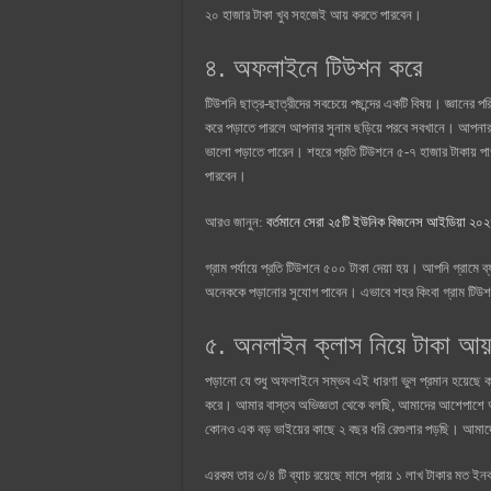
২০ হাজার টাকা খুব সহজেই আয় করতে পারবেন।
৪. অফলাইনে টিউশন করে
টিউশনি ছাত্র-ছাত্রীদের সবচেয়ে পছন্দের একটি বিষয়। জ্ঞানের 
করে পড়াতে পারলে আপনার সুনাম ছড়িয়ে পরবে সবখানে। আপনার যে 
ভালো পড়াতে পারেন। শহরে প্রতি টিউশনে ৫-৭ হাজার টাকায় প
পারবেন।
আরও জানুন:
বর্তমানে সেরা ২৫টি ইউনিক বিজনেস আইডিয়া ২০
গ্রাম পর্যায়ে প্রতি টিউশনে ৫০০ টাকা দেয়া হয়। আপনি গ্রাম
অনেককে পড়ানোর সুযোগ পাবেন। এভাবে শহর কিংবা গ্রাম টিউ
৫. অনলাইন ক্লাস নিয়ে টাকা আয়
পড়ানো যে শুধু অফলাইনে সম্ভব এই ধারণা ভুল প্রমান হয়েছে কর
করে। আমার বাস্তব অভিজ্ঞতা থেকে বলছি, আমাদের আশেপাশে আম
কোনও এক বড় ভাইয়ের কাছে ২ বছর ধরি রেগুলার পড়ছি। আমাদের 
এরকম তার ৩/৪ টি ব্যাচ রয়েছে মাসে প্রায় ১ লাখ টাকার মত ই