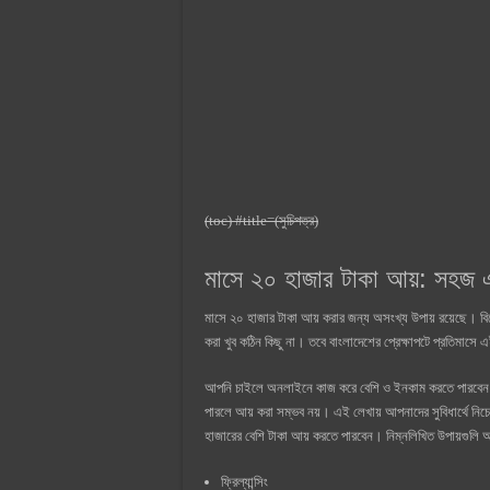
(toc) #title=(সুচিপত্র)
মাসে ২০ হাজার টাকা আয়: সহজ এব
মাসে ২০ হাজার টাকা আয় করার জন্য অসংখ্য উপায় রয়েছে। বি
করা খুব কঠিন কিছু না। তবে বাংলাদেশের প্রেক্ষাপটে প্রতিমাস
আপনি চাইলে অনলাইনে কাজ করে বেশি ও ইনকাম করতে পারবেন। 
পারলে আয় করা সম্ভব নয়। এই লেখায় আপনাদের সুবিধার্থে নিচে
হাজারের বেশি টাকা আয় করতে পারবেন। নিম্নলিখিত উপায়গুলি 
ফ্রিল্যান্সিং