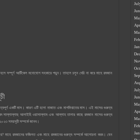
Jul
Jun
Ma
Apr
Ma
Feb
Jan
De
No
Oct
হলে সম্পূর্ণ আর্টিকেল মনোযোগ সহকারে পড়ুন। তাহলে চলুন দেরি না করে মাহে রমজান
Sep
Au
Jul
চী
Jun
Ma
রুত্বপূর্ণ একটি মাস। কারণ এটি হলো নাজাত এবং মাগফিরাতের মাস। এই মাসের গুরুত্ব
Apr
দ সাল্লাল্লাহু আলাইহি ওয়াসাল্লাম এবং আল্লাহ তালার কাছে রমজান মাসের গুরুত্ব
Ma
২৩ সময়সূচী সম্পর্কে জানব।
Feb
Jan
বার? মাহে রমজানের ফজিলত এবং মাহে রমজানের গুরুত্ব সম্পর্কে আলোচনা করব। যেন