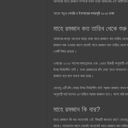
আপনারা মাহে রমজান সম্পর্কে সকল তথ্য আজকের এই আর্টিকেল থ
আরো পড়ুনঃ
সেহরি ও ইফতারের সময়সূচি ২০২৩ ঢাকা
মাহে রমজান কত তারিখ থেকে শুরু
আমাদের মধ্যে অনেকে আছে যারা মাহে রমজান কত তারিখ থেকে শ
রমজান শুরু হওয়ার আগে থেকেই মাহে রমজান কত তারিখ থেকে শুরু
একটি বিষয় রয়েছে।
এবারের ২০২৩ সালের ক্যালেন্ডার এবং ১৪৪৪ হিজরী অনুযায়ী এই 
উপর নির্ভরশীল তাই। যখন রমজানের চাঁদ দেখা যাবে সাধারণত ত
রমজান হবে বলে ধারণা করা হচ্ছে।
যেহেতু এটি চাঁদ দেখার উপর নির্ভরশীল তাই প্রথম রমজান কখন শুর
অনুযায়ী মার্চ মাসের ২৪ তারিখে প্রথম রমজান হবে। আশা করি ম
মাহে রমজান কি বার?
মাহে রমজান কি বার অনেকেই এই বিষয়টি জানতে চায়? যেহেতু ম
থাকে। সাধারণত আগে থেকেই অনেকেই মাহে রমজান কত তারিখ শু