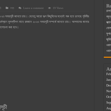
Re
3
তথ্য
Leave a comment
19 Views
 ম্যাজিস্ট্রেট এর সুযোগ সুবিধা
ঢালা
 সময়সূচী জানতে চায়। যেহেতু আরো অল্প কিছুদিনের মধ্যেই শুরু হতে চলেছে পৃথিবীর
বসুন
়ম ২০২৫
মপ্রাণ মুসল্লীগণ মাহে রমজান ২০২৩ সময়সূচী সম্পর্কে জানতে চায়। আপনাদের জানার
স্ক্
০২৫
 আলোচনা করা হবে।
হোলস
সুপা
র বাজারে ব্যবসার আইডিয়া
জুডি
 কত ২০২৫
ওয়া
ওয়া
Ar
Feb
Jan
De
No
Oct
Sep
সূচী
Au