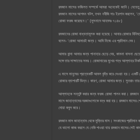
রমজান মাসের ফজিলত সম্পর্কে আমরা অনেকেই জানি। যেহেতু 
রমজান মাসের আগমন ঘটল, তখন নবীজি সাঃ ইরশাদ করলেন, ‘
রোজা ফরজ করেছেন।’ {মুসনাদে আহমদঃ ৭১৪৮}
রমজানের রোজা বাধ্যতামূলক করা হয়েছে। আবার রোজার বিনিময়
বলেন- ‘রোজা আমারই জন্য। আমি নিজে এর প্রতিদান দেব।
আমার বান্দা আমার জন্য পানাহার ছেড়ে দেয়, কামনা বাসনা ছ
সঙ্গে তার সাক্ষাতের সময়। রোজাদারের মুখের গন্ধ আল্লাহর নি
এ মাসে মানুষের প্রত্যেকটি আমল বৃদ্ধি করে দেওয়া হয়। একটি 
রোজার ব্যাপারটি ভিন্ন। কারণ, রোজা আমার জন্য। সুতরাং তার
আল্লাহকে সন্তুষ্ট করার জন্য ফরজ রোজা পালন করা। রমজান 
মাসে জাহান্নামের দরজাগুলোকে বন্ধ করা হয়। রমজান মাসের শে
দোয়া কবুল করে।
রমজান মাস জাহান্নাম থেকে মুক্তির মাস। সৎকাজের প্রতিদান বহ
যে ভালো কাজ করলে যে নেকি পাওয়া যায় রমজান মাসের সেই কা