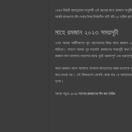
১৪৪৪ হিজরি ক্যালেন্ডার অনুযায়ী এই বছরের মাহে রমজান অনুষ্ঠি
আরবি মাসগুলো চাঁদ দেখার উপর নির্ভরশীল তাই যদি ২৩ তারিখ রাত
মাহে রমজান ২০২৩ সময়সূচী
এখন আমরা আর্টিকেলের মূল আলোচনার বিষয় মাহে রমজান ২০২
দায়িত্ব। তাহলে আমরা খুব সহজেই রমজানের সময়সূচী কখন ই
রমজান মাস আল্লাহ তায়ালার কাছে খুবই বরকতপূর্ণ এবং গুরুত্বপূ
কারণ রমজান মাসে আল্লাহ তাআলা জান্নাতের দরজা গুলোকে খুল
করে দেওয়া হয়। এই বিষয়গুলো থেকেই বোঝা যায় যে আল্লাহতা
হলো।
আরো পড়ুনঃ
২০২৩ সালের রমজানের ঈদ কত তারিখ