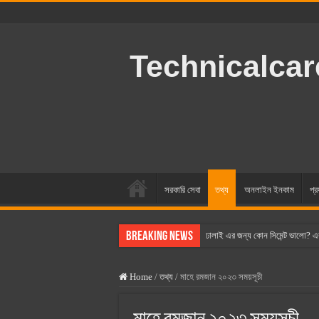
Technicalca
সরকারি সেবা
তথ্য
অনলাইন ইনকাম
প্র
Breaking News
ঢালাই এর জন্য কোন সিমেন্ট ভালো? এ
বসুন্ধরা সিমেন্ট এর দাম ২০২৫
Home
/
তথ্য
/
মাহে রমজান ২০২৩ সময়সূচী
স্ক্যান সিমেন্ট এর দাম ২০২৫
হোলসিম সিমেন্ট দাম ২০২৫