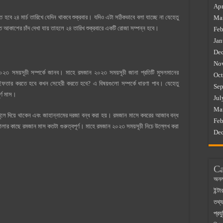
Apr
ত হবে ২৪ মার্চ তারিখে যেদিন থাকবে শুক্রবার। যদিও এটা সঠিকভাবে বলা যাচ্ছে না যেহেতু
Ma
ে আকাশের চাঁদ দেখা যায় তাহলে ২৪ তারিখ শুক্রবারে একটি রোজা সম্পন্ন হবে।
Feb
Jan
De
No
৩ সময়সূচী সম্পর্কে জানব। মাহে রমজান ২০২৩ সময়সূচী জানা প্রতিটি মুসলমানের
Oct
ফতার করতে হবে কখন সেহেরী করতে হবে? এ বিষয়গুলো সম্পর্কে ধারণা পাব। যেহেতু
Sep
র্ণ মাস।
Jul
Ma
ে দিয়ে থাকেন এবং জাহান্নামের দরজা বন্ধ করা হয়। রমজান মাসে কবরের আজাব বন্ধ
Feb
লার কাছে রমজান মাস কতটা গুরুত্বপূর্ণ। মাহে রমজান ২০২৩ সময়সূচী নিচে উল্লেখ করা
De
Ca
অনল
ইন্ট
তথ্য
প্রযু