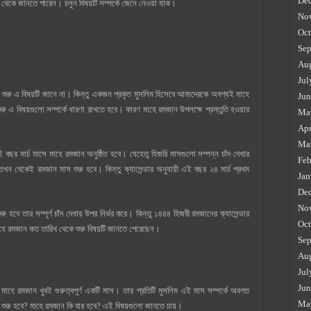
De
েকে জানতে পারেন। চলুন বিষয়টি সম্পর্কে জেনে নেওয়া যাক।
No
Oct
Sep
Au
Jul
ুরু এ বিষয়টি জানে না। কিন্তু একজন প্রকৃত মুসলিম হিসেবে আমাদেরকে অবশ্যই মাহে
Jun
 এ বিষয়গুলো সম্পর্কে ধারণা রাখতে হবে। কারণ মাহে রমজান উপলক্ষে প্রস্তুতি হওয়ার
Ma
Apr
Ma
বছর মার্চ মাসে মাহে রমজান অনুষ্ঠিত হবে। যেহেতু হিজরি মাসগুলো সম্পন্ন চাঁদ দেখার
Feb
খন থেকেই রমজান মাস শুরু হবে। কিন্তু ক্যালেন্ডার অনুযায়ী এই বছর ২৪ মার্চ প্রথম
Jan
De
No
ু হবে তার সম্পূর্ণ চাঁদ দেখার উপর নির্ভর করে। কিন্তু ১৪৪৪ হিজরী রমজানের ক্যালেন্ডার
Oct
াহে রমজান কত তারিখ থেকে শুরু বিষয়টি জানতে পেরেছেন।
Sep
Au
Jul
Jun
াহে রমজান খুবই গুরুত্বপূর্ণ একটি মাস। তার প্রতিটি মুসলিম এই মাস সম্পর্কে অবগত
Ma
রু হবে? মাহে রমজান কি বার হবে? এই বিষয়গুলো জানতে চায়।