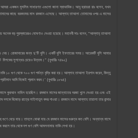
আমরা একজন মুসলিম সাধারণত এগুলো জানা স্বাভাবিক। আবু হুরায়রা রাঃ বলেন, যখন
তোমাদের কাছে বরকতময় মাস রমজান এসেছে। আল্লাহ তাআলা তোমাদের ওপর এ মাসের
ে অনেক বড় পুরস্কারেরও ঘোষণাও দেওয়া হয়েছে। মহানবী সাঃ বলেন, “আল্লাহ্ তাআলা
েড়ে দেয়। রোজাদারের জন্য দু’টি খুশি। একটি খুশি ইফতারের সময়। আরেকটি খুশি আমার
কট মিশকের সুগন্ধের চেয়েও উত্তম।” {বুখারিঃ ৭৪৯২}
নেকি ১০ গুণ থেকে ৭০০ গুণ পর্যন্ত বৃদ্ধি করা হয়। আল্লাহ তাআলা ইরশাদ করেন, কিন্তু
 প্রতিদান আমি নিজেই প্রদান করব।’ {বুখারিঃ ১৮৯৪}
মাসে কুরআন নাযিল হয়েছিল। রমজান মাসের জান্নাতের দরজা খুলে দেওয়া হয় এবং এই
ষ দশকে বিজোড় রাত্রে লাইলাতুল কদর পাওয়া। রমজান মাসে আল্লাহ তায়ালা তার বান্দার
ু গুণে বেড়ে যায়। তাহলে বোঝা যায় যে রমজান মাসের গুরুত্ব কত বেশি। অন্যান্য মাসে
জ করলে তার থেকে দশ গুণ বেশি আমলনামায় নাকি লেখা হয়।