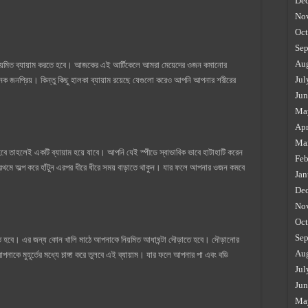
De
No
Oct
Sep
Au
য়মিত ব্যায়াম করতে হবে। আজকের এই আর্টিকেলে আমরা মেয়েদের ওজন কমানোর
Jul
নেক জনপ্রিয়। কিন্তু কিছু হালকা ব্যায়াম রয়েছে যেগুলো করেও আপনি আপনার শরীরের
Jun
Ma
Apr
Ma
হবে তাহলেই একটি ব্যায়াম হয়ে যাবে। আপনি যেই স্পীডে স্বাভাবিক ভাবে হাটাহাটি করেন
Feb
প্রথমে অল্প করে হাঁটুন এরপর ধীরে ধীরে সময় বাড়াতে থাকুন। যার ফলে আপনার ওজন কমবে
Jan
De
No
Oct
Sep
ে হবে। এর জন্য কোন খালি মাঠে আপনাকে নিয়মিত আধাঘন্টা দৌড়াতে হবে। দৌড়ানোর
Au
 মুহূর্তের মধ্যে চাঙ্গা করে তুলবে এই ব্যায়াম। যার ফলে আপনার পা এবং বডি
Jul
Jun
Ma