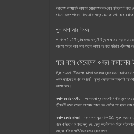
ক্রাঞ্চেস ব্যায়ামটি আপনার কোর মাসলকে বেশি শক্তিশালী করে তো
ছড়িয়ে করতে পারেন। বিছানা বা অন্য কোন জায়গায় শুয়ে ক্রাঞ্চ
পুশ আপ আর ডিপস
আপনি এই দুইটি ব্যায়াম এর জন্যই উপুড় হয়ে শুয়ে পড়তে হবে 
তারপর হাতের তালু আর পায়ের আঙ্গুল ভর করে শরীরটা ওঠানামা 
ঘরে বসে মেয়েদের ওজন কমানোর উ
প্রিয় পাঠকগণ ইতিমধ্যে আমরা মেয়েদের দ্রুত ওজন কমানোর 
ওজন কমানোর উপায় সম্পর্কে। সুস্থ থাকতে হলে অবশ্যই আপনাক
ডায়েট করে।
সকাল বেলায় করণীয়
– সকালবেলা ঘুম থেকে উঠে দাঁত ব্রাশ করে 
হাঁটাহাঁটি করেন তাহলে আপনার ওজন এবং পেটের মেদ দ্রুত কমে যাব
সকাল বেলার নাস্তা
– সকালবেলা ঘুম থেকে উঠে ফ্রেশ হওয়ার পর
গরম পানিতে এক চামচ মধু এবং লেবুর অর্ধেক অংশ নিয়ে সঠিকভাব
তাহলে শরীরের অতিরিক্ত ওজন দ্রুত কমবে।