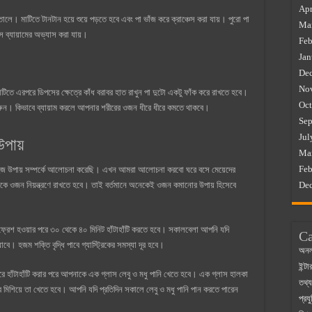
Apr
লে। মাটিতে টানটান হয়ে শুয়ে পড়তে হবে এবং পা ভাঁজ করে ক্রাঞ্চেস করা যায়। পুরো পা
Ma
েস ব্যায়ামের অভ্যাস করা যায়।
Feb
Jan
De
No
মাটিতে এরপরে ডিপসের ক্ষেত্রে কাঁধ বরাবর হাত রাখুন পা দুটো একটু ফাঁক করে রাখতে হবে।
Oct
করুন। কিভাবে ব্যায়াম করলে আপনার শরীরের ওজন ধীরে ধীরে কমতে থাকবে।
Sep
Jul
পায়
Ma
Feb
সহজ উপায় সম্পর্কে আলোচনা করেছি। এখন আমরা আলোচনা করবো ঘরে বসে মেয়েদের
ে ওজন নিয়ন্ত্রণে রাখতে হবে। তাই বর্তমানে অনেকেই ওজন কমানোর উপায় হিসেবে
De
ফ্রেশ হওয়ার পরে ৩০ থেকে ৪০ মিনিট হাঁটাহাঁটি করতে হবে। সকালবেলা আপনি যদি
Ca
ে। হজম শক্তি বৃদ্ধি পাবে গ্যাস্ট্রিকের সমস্যা দূর হবে।
অনল
ইন্ট
ে হাঁটাহাঁটি করার পরে আপনাকে এক গ্লাস লেবু ও মধু পানি খেতে হবে। এক গ্লাস হালকা
তথ্য
ে মিশিয়ে তা খেতে হবে। আপনি যদি প্রতিদিন সকালে লেবু ও মধু পানি পান করতে পারেন
প্রযু