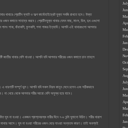
Jul
Jun
 খাবারে প্রোটিন ফ্যাট ও অল্প কার্বোহাইড্রেট যুক্ত সবজি রাখতে হবে। উক্ত
Ma
র ওজন কমাতে সাহায্য করবে। প্রোটিনযুক্ত খাবার যেমন মাছ, মাংস, ডিম, দুধ এগুলো
Apr
েমন পালং শাক, বাঁধাকপি, ফুলকপি, শসা গাজর ইত্যাদি। আপনি এই খাবারগুলো আপনার
Ma
Feb
Jan
De
No
্টি জাতীয় খাবার বেশি খাওয়া। আপনি যদি আপনার শরীরের ওজন কমাতে চান তাহলে
Oct
Sep
Au
Jul
 ধারণাটি সম্পূর্ণ ভুল। আপনি যদি সকল নিয়ম কানুন মেনে চলেন এবং সঠিকভাবে
Jun
। না খেয়ে থেকে আপনার শরীর আরো বেশি অসুস্থ হয়ে যাবে।
Ma
Apr
Ma
Feb
ত ঘুম না হওয়া। একজন প্রাপ্তবয়স্ক নারীর দিনে ৭-৮ ঘন্টা ঘুমানো উচিত। শরীর খারাপ
Jan
তা মাথায় আসে। ঘুম না হওয়া শরীরের ওজন বেড়ে যাওয়া অন্যতম কারণ। তাই অবশ্যই