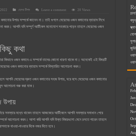
Re
 2022
হেলথ টিপস
Leave a comment
20 Views
 ম্যাজিস্ট্রেট এর সুযোগ সুবিধা
ঢালা
কমানোর উপায় সম্পর্কে জানেন না। তাই গুগলে মেয়েদের ওজন কমানোর ব্যায়াম লিখে
বসুন
়ম ২০২৫
া করব। আপনি যদি সম্পূর্ণ আর্টিকেল মনোযোগ সহকারে পড়েন তাহলে মেয়েদের ওজন
স্ক্
০২৫
হোলস
সুপা
র বাজারে ব্যবসার আইডিয়া
কিছু কথা
জুডি
 কত ২০২৫
ওয়া
ারা কিভাবে ওজন কমাবে এ সম্পর্কে তাদের কোনো ধারণা থাকে না। অনেকেই এই বিষয়টি
ওয়া
য়েদের ওজন কমানোর ব্যায়াম সম্পর্কে বিস্তারিত আলোচনা করব।
তাহলে আপনি মেয়েদের দ্রুত ওজন কমানোর সহজ উপায়, ঘরে বসে মেয়েদের ওজন কমানোর
Ar
 মূল আলোচনা শুরু করা যাক।
Feb
Jan
 উপায়
De
No
য়ে সমস্যার মধ্যে থাকেন তাহলে আজকেরে আর্টিকেলে আপনি সমস্যার সমাধান পেয়ে
Oct
ম্পর্কে আলোচনা করব। আশা করি আপনি যদি উক্ত বিষয়গুলো মেনে চলতে পারেন তাহলে
Sep
পনাকে খাওয়া-দাওয়ার দিকে নজর দিতে হবে।
Au