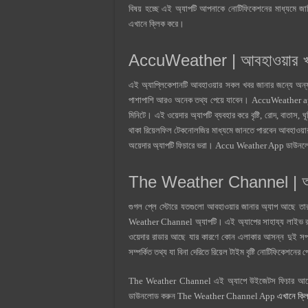
বিষয় হচ্ছে এই অ্যাপটি আপনাকে নোটিফিকেশনের মাধ্যমে জানি
এখানে ক্লিক করে।
AccuWeather | আবহাওয়ার খব
এই অ্যাপ্লিকেশানটি আবহাওয়ার সকল খবর জানার জন্যে অন্
পাশাপাশি আরও অনেক তথ্য পেয়ে যাবেন। AccuWeather app এর
মিনিটে। এই ওয়েদার অ্যাপটি ব্যবহার করে বৃষ্টি, রোদ, বাতা
থাকা রিয়েলফিল টেকনোলজির মাধ্যমে জানতে পারবেন আবহাওয়ার
অয়েদার অ্যাপটি ফিচারে ভরা। Accu Weather App ডাউন
The Weather Channel | আ
গুগল প্লে স্টােরে যতগুলো আবহাওয়ার জানার অ্যাপ আছে তার
Weather Channel অ্যাপটি। এই অ্যাপের সাহায্য লাইভ র
ওয়েদার রাডার আছে যার কারণে কোন এলাকার আসন্ন দুই সপ্ত
সম্পর্কিত তথ্য যা বিনা দেরিতে রিয়েল টাইম বৃষ্টি নোটিফিকেশনের
The Weather Channel এই অ্যাপে উইজেটস ফিচার আছে য
ডাউনলোড করুন The Weather Channel App
এখানে ক্ল