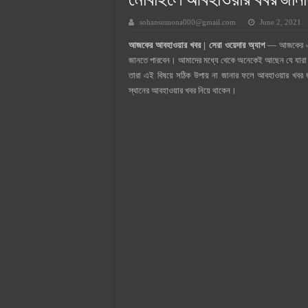
মোবাইলে আবহাওয়ার খবর জানা
সুপারক্রিট সিমেন্ট দাম ২০২৫
sohansumona000@gmail.com
June 2, 2021
জুডিশিয়াল ম্যাজিস্ট্রেট কি? জুডিশিয়াল
আজকের আবহাওয়ার খবর | সেরা ওয়েদার অ্যাপ
— আজকের এই
ওয়ালটন মোবাইল কিস্তিতে কেনার নিয
জানতে পারবেন। আমাদের মধ্যে থেকে অনেকেই আছেন যে যারা
ওয়ালটন টিভি কিস্তিতে কেনার নিয়ম ২
তারা এই বিষয়ে সঠিক উপায় না জানার ফলে আবহাওয়ার খবর 
স্থানের আবহাওয়ার খবর নিয়ে থাকেন।
গ্রামে লাভজনক ব্যবসা ২০২৫ ও গ্রামে
জেনে নিন, বর্তমানে মোবাইল ঘড়ি দাম