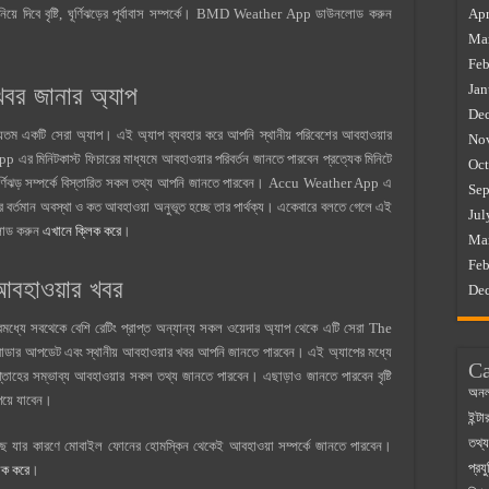
য়ে দিবে বৃষ্টি, ঘূর্ণিঝড়ের পূর্বাবাস সম্পর্কে। BMD Weather App ডাউনলোড করুন
Apr
Ma
Feb
র জানার অ্যাপ
Jan
De
যতম একটি সেরা অ্যাপ। এই অ্যাপ ব্যবহার করে আপনি স্থানীয় পরিবেশের আবহাওয়ার
No
 মিনিটকাস্ট ফিচারের মাধ্যমে আবহাওয়ার পরিবর্তন জানতে পারবেন প্রত্যেক মিনিটে
Oct
স, ঘূর্ণিঝড় সম্পর্কে বিস্তারিত সকল তথ্য আপনি জানতে পারবেন। Accu Weather App এ
Sep
 বর্তমান অবস্থা ও কত আবহাওয়া অনুভূত হচ্ছে তার পার্থক্য। একেবারে বলতে গেলে এই
Jul
লোড করুন
এখানে ক্লিক করে
।
Ma
Feb
বহাওয়ার খবর
De
মধ্যে সবথেকে বেশি রেটিং প্রাপ্ত অন্যান্য সকল ওয়েদার অ্যাপ থেকে এটি সেরা The
াডার আপডেট এবং স্থানীয় আবহাওয়ার খবর আপনি জানতে পারবেন। এই অ্যাপের মধ্যে
Ca
াহের সম্ভাব্য আবহাওয়ার সকল তথ্য জানতে পারবেন। এছাড়াও জানতে পারবেন বৃষ্টি
অনল
 পেয়ে যাবেন।
ইন্ট
তথ্য
ার কারণে মোবাইল ফোনের হোমস্কিন থেকেই আবহাওয়া সম্পর্কে জানতে পারবেন।
প্রযু
িক করে
।