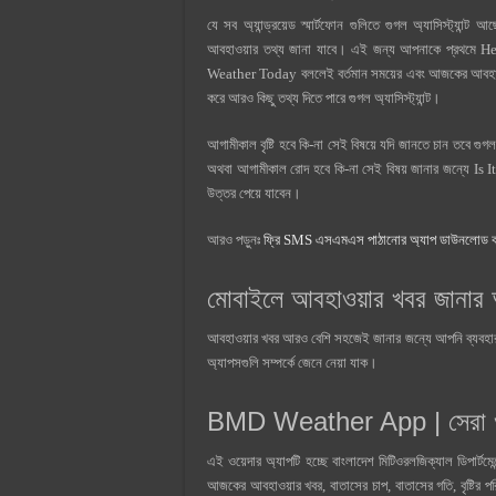
যে সব অ্যান্ড্রয়েড স্মার্টফোন গুলিতে গুগল অ্যাসিস্ট্যান্ট 
আবহাওয়ার তথ্য জানা যাবে। এই জন্য আপনাকে প্রথমে Hey
Weather Today বললেই বর্তমান সময়ের এবং আজকের আবহাও
করে আরও কিছু তথ্য দিতে পারে গুগল অ্যাসিস্ট্যান্ট।
আগামীকাল বৃষ্টি হবে কি-না সেই বিষয়ে যদি জানতে চান তবে গ
অথবা আগামীকাল রোদ হবে কি-না সেই বিষয় জানার জন্যে Is 
উত্তর পেয়ে যাবেন।
আরও পড়ুনঃ
ফ্রি SMS এসএমএস পাঠানোর অ্যাপ ডাউনলোড 
মোবাইলে আবহাওয়ার খবর জানার 
আবহাওয়ার খবর আরও বেশি সহজেই জানার জন্যে আপনি ব্যবহার ক
অ্যাপসগুলি সম্পর্কে জেনে নেয়া যাক।
BMD Weather App | সেরা ওয়
এই ওয়েদার অ্যাপটি হচ্ছে বাংলাদেশ মিটিওরলজিক্যাল ডিপার্ট
আজকের আবহাওয়ার খবর, বাতাসের চাপ, বাতাসের গতি, বৃষ্টির