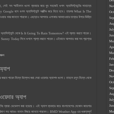
De
আছে, সেই সব স্মার্টফোন গুলো ব্যবহার করে খুব সহজেই গুগল অ্যাসিস্ট্যান্টের সাহায্যে
No
 Google বলে গুগল অ্যাসিস্ট্যান্ট আক্টিভ করে নিতে হবে। তারপর What Is The
Oct
য়ার খবর জানতে পারবেন। এছাড়াও আপনার এলাকার আবহাওয়ার তথ্যের উপরে ভিক্তি
Sep
Au
Jul
ুগল অ্যাসিস্ট্যান্ট থেকে Is It Going To Rain Tomorrow? এই প্রশ্ন করতে পারেন।
Jun
It Sunny Today লিখে গুগলে প্রশ্ন করতে পারেন। এইভাবে আপনার করা সব প্রশ্নের
Ma
Apr
Ma
করুন
Feb
Jan
অ্যাপ
De
No
রতে পারেন নিম্নে উল্লেখ করা সেরা ওয়েদার অ্যাপস গুলো। তাহলে চলুন নিম্নে থেকে
Oct
Sep
Au
েদার অ্যাপ
Jul
Jun
মেন্টের দ্বারা ডেভেলপ করা হয়েছে। এই অ্যাপ ব্যবহার করে বাংলাদেশের যেকোন জায়গার
Ma
 পরিমাণ সহ আারও নানান বিষয়ে জানতে পারবেন। BMD Weather App এর গুরুত্বপূর্ণ