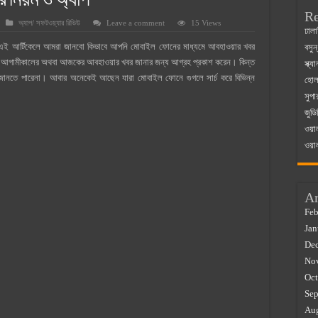
র নিয়ম ও অ্যাপ
Re
অ্যাপ/ সফটওয়্যার রিভিউ
Leave a comment
15 Views
 ম্যাজিস্ট্রেট এর সুযোগ সুবিধা
ঢালা
 আর্টিকেলে আমরা জানবো কিভাবে আপনি মোবাইল ফোনের মাধ্যমে আবহাওয়ার খবর
বসুন
়ম ২০২৫
 আগামীকালের অথবা আজকের আবহাওয়ার খবর জানার জন্য আগ্রহ প্রকাশ করেন। কিন্ত
স্ক্
০২৫
জানতে পারেনা। আবার অনেকেই আছেন যারা মোবাইল ফোনে গুগলে সার্চ করে বিভিন্ন
হোলস
সুপা
র বাজারে ব্যবসার আইডিয়া
জুডি
 কত ২০২৫
ওয়া
ওয়া
Ar
Feb
Jan
De
No
Oct
Sep
Au