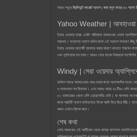
আরও পড়ুনঃ
ব্রিলিয়ান্ট কানেক্ট অ্যাপ | কথা বলুন মাত্র ৩০ পয়সা
Yahoo Weather | আবহাওয়া
ইয়াহু ওয়েদার হচ্ছে একটা পরিস্কার আবহাওয়া দেখার অ্যাপ্ল
পারবেন। অন্যান্য অ্যাপ গুলির মতো এই অ্যাপে সাধারণ কিছু 
ইয়াহু ওয়েদার অ্যাপটি ব্যবহার করার কারণে জানতে পারবেন বা
এবং সূর্যাস্তের সব তথ্য। আরও পেয়ে যাবেন টকব্যাক সার্
Windy | সেরা ওয়েদার অ্যাপ্লি
বর্তমান সময়ে আবহাওয়ার খবর দেখার জন্য অ্যাপগুলির মধ্যে
ও অসাধারণ সব ফিচারস। এতে আরও আছে ৪০টিরও বেশি আবহাওয়া
৫০ হাজারেরও থেকে বেশি এয়ারপোর্টর ডেটা। যা আপনার অনেক 
জন্য প্রতিটি অ্যাপ ডাউনলোড লিংক আমি নিচে দিয়ে দিছি
করুন এখানে ক্লিক করে।
শেষ কথা
তোহ আজকের এই আর্টিকেল থেকে আমরা জানলাম মোবাইলের মাধ
অধিদপ্তরের ওয়েবসাইট বা তাদের ফেসবুক পেজের মাধ্যমে আবহা