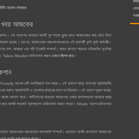
বিশ্ব
 মিনিট যেকোন নাম্বারে
মোব
সরকা
 খবর আজকের
িকেশান। এই অ্যাপের মাধ্যমে আপনি খুব সহজে সুন্দর ভাবে আবহাওয়ার খবর জেনে নিতে
ফিচারস রয়েছে। তবে যা, আবহাওয়ার খবর জানার জন্যে এই অ্যাপটি খুবই খুবই কার্যকরী।
তাসের চাপ, আদ্রতা এবং গতি ইত্যাদি সম্পর্কে। আরও জানতে পারবেন এনিমেটেড সূর্যোদয়
পোটেড। Yahoo Weather ডাউনলোড করুন
এখানে ক্লিক করে
।
কেশান
 থেকে windy অনেক বেশি জনপ্রিয়তা লাভ করছে। এই অ্যাপে আছে অসংখ্যা প্রয়োজনীয়
 ম্যাপ, স্যাটেলাইট ও ডোপলার রাডারের মতো সব ফিচারস। এই অ্যাপে যুক্ত করেছে
কাজে আসতে পারে। স্মার্টফোনের মাধ্যমে আবহাওয়া দেখার অ্যাপসগুলো ব্যবহার করার
। যাতে করে আপনি সহজেই অ্যাপগুলো ডাউনলোড করতে পারেন। Windy অ্যাপ ডাউনলোড
্যমে আবহাওয়ার খবর জানার অ্যাপগুলি সম্পর্কে। এছাড়াও আপনি বাংলাদেশ আবহাওয়া
ওয়ার সর্শেষ খবর জানতে পাবেন।