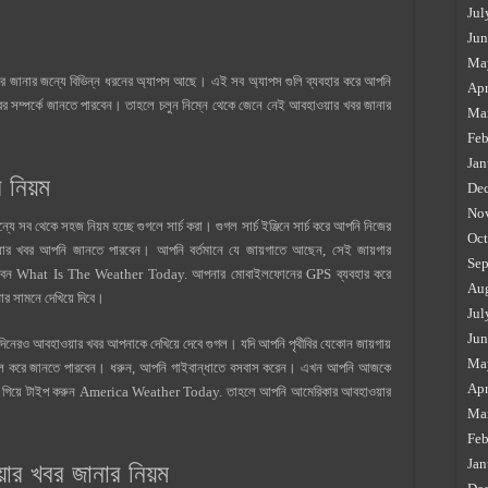
Jul
Jun
Ma
বর জানার জন্যে বিভিন্ন ধরনের অ্যাপস আছে। এই সব অ্যাপস গুলি ব্যবহার করে আপনি
Apr
সম্পর্কে জানতে পারবেন। তাহলে চলুন নিম্নে থেকে জেনে নেই আবহাওয়ার খবর জানার
Ma
Feb
Jan
 নিয়ম
De
No
 সব থেকে সহজ নিয়ম হচ্ছে গুগলে সার্চ করা। গুগল সার্চ ইঞ্জিনে সার্চ করে আপনি নিজের
Oct
য়ার খবর আপনি জানতে পারবেন। আপনি বর্তমানে যে জায়গাতে আছেন, সেই জায়গার
Sep
ার্চ করবেন What Is The Weather Today. আপনার মোবাইলফোনের GPS ব্যবহার করে
Au
 সামনে দেখিয়ে দিবে।
Jul
Jun
েরও আবহাওয়ার খবর আপনাকে দেখিয়ে দেবে গুগল। যদি আপনি পৃথীবির যেকোন জায়গায়
Ma
 গুগল করে জানতে পারবেন। ধরুন, আপনি গাইবান্ধাতে বসবাস করেন। এখন আপনি আজকে
Apr
ুগলে গিয়ে টাইপ করুন America Weather Today. তাহলে আপনি আমেরিকার আবহাওয়ার
Ma
Feb
Jan
হাওয়ার খবর জানার নিয়ম