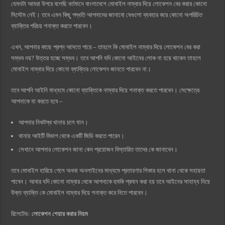
যেমনটা আমরা উপরে বলেছি বর্তমানে বাংলাদেশে মোবাইল নাম্বার দিয়ে লোকেশন বের করার কোনো
সিস্টেম নেই। তবে এমন কিছু পদ্ধতি আপনাদের জানাবো যেগুলো ব্যবহার করে কোনো অপরিচিত
ব্যাক্তির পরিচয় শনাক্ত করতে পারবেন।
এখন, আপনার কাছে প্রশ্ন আসতে পারে – তাহলে কি মোবাইল নাম্বার দিয়ে লোকেশন বের করা
সম্ভব নয়? উত্তর হচ্ছে সম্ভব। তবে আপনি যদি কোনো আইনের লোক না হয়ে থাকেন তাহলে
মোবাইল নাম্বার দিয়ে কোনো ব্যাক্তির লোকেশন জানতে পারবেন না।
তবে আপনি আইনি মাধ্যমে কোনো ব্যাক্তিকে নাম্বার দিয়ে শনাক্ত করতে পারবেন। সেক্ষেত্রে
আপনাকে যা করতে হবে –
আপনার নিকটস্থ থানায় চলে যান।
থানায় আইটি বিভাগ থেকে একটি জিডি করতে পারেন।
সেখানে আপনার লোকেশন জানা কেন প্রয়োজন বিস্তারিত তাদের কে জানাবেন।
তবে মোবাইল হারিয়ে গেলে অথবা অনলাইনের মাধ্যমে প্রতারণার শিকার হলে থানা থেকে সহায়তা
পাবেন। আবার যদি কোনো নাম্বার থেকে আপনাকে হুমকি প্রদান করা হয় তবে আইনের সাহায্য নিয়ে
উক্ত ব্যাক্তি কে মোবাইল নাম্বার দিয়ে শনাক্ত করে নিতে পারবেন।
রিলেটেড:
লোকেশন শেয়ার করার নিয়ম