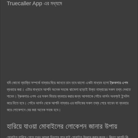
Truecaller App এর মধ্যমে
যদি কোনো ব্যাক্তি সম্পর্কে নাম্বার দিয়ে জানতে চান তবে ভালো একটা মাধ্যম হলো
ট্রুকলার এপস
ব্যবহার করা। এটার মাধ্যমে আপনি অনেক সহজে ঝামেলা ছাড়াই উক্ত নাম্বারের সকল তথ্য দেখতে
পাবেন। ট্রুকলার এপস এর সকল ফিচার ব্যবহার করার জন্য আপনাকে পেইড ভার্সন অবশ্যই ইন্সটল
করে নিতে হবে। পেইড ভার্সন থেকে আপনি নাম্বার এর মালিকের সকল তথ্য পেয়ে যাবেন যা ব্যবহার
করে লোকেশনে বের করা অনেক সহজ হবে।
হারিয়ে যাওয়া মোবাইলের লোকেশন জানার উপায়
মোবাইল হারিয়ে গেলে তখন আমরা চিন্তায় পরে যাই মোবাইল উদ্ধার করার জন্য। কিন্তু আপনি কি