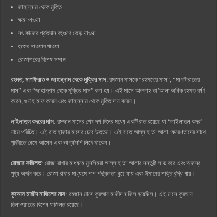
জাহান্নাম থেকে মুক্তি
ক্ষমা পাওয়া
সৎ কাজের প্রতিদান বহুগুণে বেড়ে যাওয়া
হজের সাওয়াব পাওয়া
রোজাদারের বিশেষ সম্মান
রহমত, মাগফিরাত ও জাহান্নাম থেকে মুক্তির মাস
: রমজান মাসকে “রহমতের মাস”, “মাগফিরাতের
মাস” এবং “জাহান্নাম থেকে মুক্তির মাস” বলা হয়। এই মাসে আল্লাহ তা’আলা অধিক রহমত বর্ষণ
করেন, গুনাহ মাফ করেন এবং জাহান্নাম থেকে মুক্তি দান করেন।
লাইলাতুল কদরের মাস
: রমজান মাসের শেষ দশ দিনের মধ্যে একটি রাত রয়েছে যা “লাইলাতুল কদর”
নামে পরিচিত। এই রাত হাজার মাসের চেয়ে উত্তম। এই রাতে আল্লাহ তা’আলা ফেরেশতাদের সাথে
পৃথিবীতে নেমে আসেন এবং ভাগ্যলিপি লিখে থাকেন।
রোজার ফজিলত
: রোজা রাখার মাধ্যমে মুসলিমরা আল্লাহ তা’আলার সন্তুষ্টি লাভ করে এবং অজস্র
পুণ্য অর্জন করে। রোজা রাখার মাধ্যমে পাপ-পঙ্কিলতা ধুয়ে যায় এবং ঈমানের শক্তি বৃদ্ধি পায়।
কুরআন মাজীদ নাজিলের মাস
: রমজান মাসে কুরআন মাজীদ নাজিল হয়েছিল। এই মাসে কুরআন
তিলাওয়াতের বিশেষ ফজিলত রয়েছে।