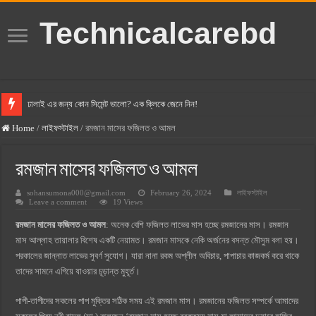
Technicalcarebd
ঢালাই এর জন্য কোন সিমেন্ট ভালো? এক ক্লিকে জেনে নিন!
বসুন্ধরা সিমেন্ট এর দাম ২০২৫
Home
/
লাইফস্টাইল
/
রমজান মাসের ফজিলত ও আমল
স্ক্যান সিমেন্ট এর দাম ২০২৫
রমজান মাসের ফজিলত ও আমল
হোলসিম সিমেন্ট দাম ২০২৫
sohansumona000@gmail.com
February 26, 2024
লাইফস্টাইল
সুপারক্রিট সিমেন্ট দাম ২০২৫
Leave a comment
19 Views
জুডিশিয়াল ম্যাজিস্ট্রেট কি? জুডিশিয়াল ম্যাজিস্ট্রেট এর সুযোগ সুবিধা
রমজান মাসের ফজিলত ও আমল
: অনেক বেশি ফজিলত লাভের মাস হচ্ছে রমজানের মাস। রমজান
ওয়ালটন মোবাইল কিস্তিতে কেনার নিয়ম ২০২৫
মাস আল্লাহ তায়ালার বিশেষ একটি নেয়ামত। রমজান মাসকে নেকি অর্জনের বসন্ত মৌসুম বলা হয়।
পরকালের জান্নাত লাভের সুবর্ণ সুযোগ। যারা নানা রকম অশ্লীল অবিচার, পাপাচার কাজকর্ম করে থাকে
ওয়ালটন টিভি কিস্তিতে কেনার নিয়ম ২০২৫
তাদের সামনে এগিয়ে যাওয়ার চূড়ান্ত মুহূর্ত।
গ্রামে লাভজনক ব্যবসা ২০২৫ ও গ্রামের বাজারে ব্যবসার আইডিয়া
পাপী-তাপীদের সকলের পাপ মুক্তির সঠিক সময় এই রমজান মাস। রমজানের ফজিলত সম্পর্কে আমাদের
জেনে নিন, বর্তমানে মোবাইল ঘড়ি দাম কত ২০২৫