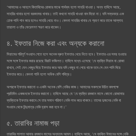
‘আমাদের ও আহলে কিতাবিদের রোজার মাঝে পার্থক্য হলো সাহরি খাওয়া। অন্য হাদিসে আছে,
সাহরির খাবার হলো বরকতময় খাবার। তাই কখনো সাহরি খাওয়া বাদ দিয়ো না। যদি সম্ভবহয় এক
ঢোক পানি পান করে হলেও সাহরি খেয়ে নাও। কেননা সাহরির খাবার যে গ্রহণ করে তাকে আল্লাহ
তায়ালা ও তাঁর ফেরেশগণ স্মরণ করে থাকেন।
৪. ইফতার নিজে করা এবং অন্যকে করানো
সিয়ামের পরিপূর্ণ সওয়াব পেতে হলে অনেক দ্রুত ইফতার খেয়ে নিতে হবে। ইফতার এর সময় হওয়ার
সঙ্গে সঙ্গে ইফতার করার রয়েছে বিরাট ফজিলত। হাদিসে মধ্যে এসেছে ‘যে ব্যক্তি সিয়াম বা রোজা
রাখবে, সেই যেন খেজুর দিয়ে ইফতার করে আর যদি খেজুর না পেয়ে থাকে তবে সে যেন পানি দিয়ে
ইফতার করে। কেননা পানি হলো অধিক বেশি পবিত্র।
অপরকে ইফতার করানো ও একটা অনেক বেশি নেকির কাজ। আমাদের সকলকে উচিত কমপক্ষে
প্রতিদিন একজনকে ইফতার করানো। হাদিসে আছে যে ‘যে ব্যক্তি রমজান মাসে কোনো রোজাদার
ব্যক্তিকে ইফতার করাবে সে তার সমান পরিমাণ নেকি লাভ করে থাকবে। তাদের দুজনের নেকি বা
সওয়াব থেকে বিন্দুমাত্র নেকি হ্রাস করা হবে না।’
৫. তারাবির নামাজ পড়া
তারাবির সালাত আদায় রমজান মাসের অন্যতম আমল। হাদিসে আছে, ‘যে ব্যক্তি ঈমানের সঙ্গে নেকি