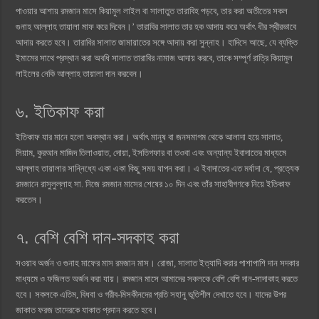
পাওয়ার আশায় রমজান মাসে কিয়ামুল লাইল বা সালাতুত তারাবিহ পড়বে, তার করা অতীতের সকল
গুনাহ আল্লাহ তায়ালা মাফ করে দিবেন।’ তারাবির সালাত তার হক আদায় করে অর্থাৎ ধীর স্থীরভাবে
আদায় করতে হবে। তারাবির সালাত জামায়াতের সঙ্গে আদায় করা সুন্নাহ। হাদিসে আছে, যে ব্যক্তি
ইমামের সাথে প্রস্থান করা অবধি সালাত তারাবির নামাজ আদায় করবে, তাকে সম্পূর্ণ রাত্রি কিয়ামুল
লাইলের নেকি আল্লাহ তায়ালা দান করবেন।
৬. ইতিকাফ করা
ইতিকাফ যার মানে হলো অবস্থান করা। অর্থাৎ মানুষ বা জনসমাগম থেকে আলাদা হয়ে সালাত,
সিয়াম, কুরআন মাজিদ তিলাওয়াত, দোয়া, ইসতিগফার বা তওবা এবং অন্যান্য ইবাদাতের মাধ্যমে
আল্লাহ তায়ালার সান্নিধ্যে একা একা কিছু সময় যাপন করা। এ ইবাদাতের এত মর্যাদা যে, প্রত্যেক
রমজানে রাসুলুল্লাহ সা. নিজে রমজান মাসের শেষের ১০ দিন এবং তাঁর সাহাবীগণকে নিয়ে ইতিকাফ
করতেন।
৭. বেশি বেশি দান-সদকাহ করা
সওয়াব অর্জন ও গুনাহ মাফের মাস রমজান মাস। রোজা, সালাত ইত্যাদি করার পাশাপাশি দান সদকার
মাধ্যমে ও ফজিলত অর্জন করা যায়। রমজান মাসে আমাদের সকলকে বেশি বেশি দান-সাদাকাহ করতে
হবে। সকলকে এতিম, বিধবা ও গরীব-মিসকীনদের প্রতি সহানু ভূতিশীল দেখাতে হবে। যাদের উপর
জাকাত ফরজ তাদেরকে যাকাত প্রদান করতে হবে।