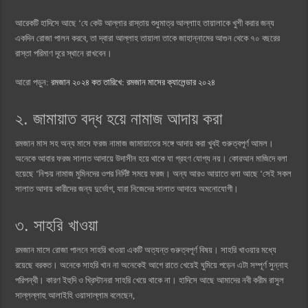
আরেকটি হাদিসে আছে ‘যে কেউ আল্লার রাস্তায় শুধুমাত্র আল্লাাহ তায়ালাকে খুশী করার জন্য
একদিন রোজা পালন করবে, তা দ্বারা আল্লাহ তায়ালা তাকে জাহান্নামের আগুন থেকে ৭০ বছরের
রাস্তা পরিমাণ দূরে স্থানে রাখবেন।
আরো পড়ুন:
রমজান ২০২৪ কত তারিখে: রমজান মাসের ক্যালেন্ডার ২০২৪
২. জামায়াত বদ্ধ হয়ে নামাজ আদায় করা
রমজান মাস সহ অন্য মাসে ফরজ নামাজ জামায়াতের সঙ্গে আদায় করা খুবই গুরুত্বপূর্ণ আমল।
অনেকে আবার ফরজ সালাত আদায়ে উদাসীন হয়ে থাকে যা গ্রহণ যোগ্য নয়। কোরআন মাজিদে বলা
হয়েছে ‘নিশ্চয় নামাজ মুমিনদের ওপর নির্দিষ্ট সময়ে ফরজ। অন্য আরও আয়াতে বলা আছে ‘সেই সকল
সালাত আদায় কারীদের জন্য দুর্ভোগ, যারা নিজেদের সালাত আদায়ে অমনোযোগী।
৩. সাহরি খাওয়া
রমজান মাসে রোজা পালনে সাহরি খাওয়া একটি অত্যন্ত গুরুত্বপূর্ণ বিষয়। সাহরি খাওয়ার মধ্যে
রয়েছে বরকত। অনেকে সাহরি খান না অনেকেই আগে রাতে খেয়েই ঘুমিয়ে পড়েন এটা সম্পূর্ণ সুন্নাহ
পরিপন্থী। কারণ ইহুদি ও খ্রিস্টানরা সাহরি খেয়ে থাকে না। হাদিসে আছে আমাদের নবী করীম রাসুল
সাল্লল্লাহু আলাইহি ওয়াসাল্লাম বলেছেন,