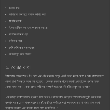
রোজা রাখা
জামায়াত বদ্ধ হয়ে নামাজ আদায় করা
সাহরি খাওয়া
ইফতার নিজে করা এবং অন্যকে করানো
তারাবির নামাজ পড়া
ইতিকাফ করা
বেশি বেশি দান-সদকাহ করা
লাইলাতুল কদর তালাশ
১. রোজা রাখা
ইসলামের সম্ভ হচ্ছে ৫টি। আর এই ৫টি রুকনের মধ্যে একটি রুকন হলো রোজা। আর রমজান মাসে
রোজা রাখা ইসলামে ফরজ করা হয়েছে। সেজন্য রমজান মাসের সুন্নাহ মোতাবেক প্রধান আমল
রোজা পালন করা। রোজা রাখার ফজিলত সম্পর্কে আমাদের নবী করীম রাসুল সা. বলেছেন,
‘যে ব্যক্তি ঈমানের সাথে ইখলাস নিয়ে অর্থাৎ একনিষ্ঠ ভাবে আল্লাহ তায়ালাকে সন্তুষ্টি করার জন্য
রমজান মাসে রোজা পালন করবে। সেই ব্যক্তির অতীতের করা সকল গুনাহ বা পাপাচার কাজ গুলো
আল্লাহ তায়ালা এই রমজান মাসে মাফ করে দিবেন।’