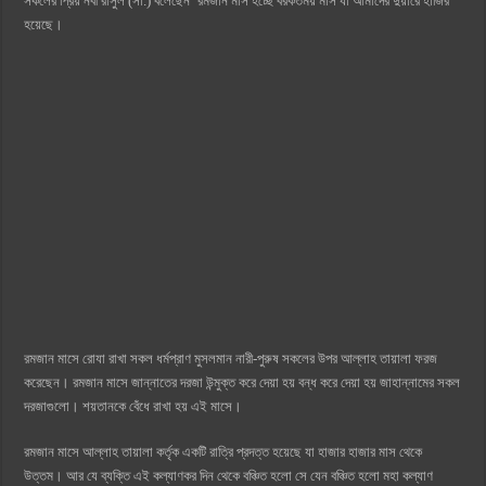
সকলের প্রিয় নবী রাসুল (সা.) বলেছেন ‘রমজান মাস হচ্ছে বরকতময় মাস যা আমাদের দুয়ারে হাজির
হয়েছে।
রমজান মাসে রোযা রাখা সকল ধর্মপ্রাণ মুসলমান নারী-পুরুষ সকলের উপর আল্লাহ তায়ালা ফরজ
করেছেন। রমজান মাসে জান্নাতের দরজা উন্মুক্ত করে দেয়া হয় বন্ধ করে দেয়া হয় জাহান্নামের সকল
দরজাগুলো। শয়তানকে বেঁধে রাখা হয় এই মাসে।
রমজান মাসে আল্লাহ তায়ালা কর্তৃক একটি রাত্রি প্রদত্ত হয়েছে যা হাজার হাজার মাস থেকে
উত্তম। আর যে ব্যক্তি এই কল্যাণকর দিন থেকে বঞ্চিত হলো সে যেন বঞ্চিত হলো মহা কল্যাণ