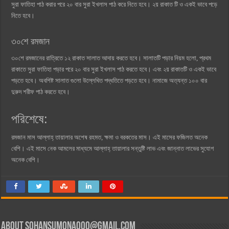
সুরা ফাতিহা পাঠ করার পরে ২০ বার সুরা ইখলাস পাঠ করে নিতে হবে। ২য় রাকাত টি ও একই ভাবে পড়ে
নিতে হবে।
৩০শে রমজান
৩০শে রমজানের রাত্রিতে ১২ রাকাত সালাত আদায় করতে হবে। সালাতটি পড়ার নিয়ম হলো, প্রথম
রাকাতে সুরা ফাতিহা পড়ার পরে ২০ বার সুরা ইখলাস পাঠ করতে হবে। এবং ২য় রাকাতটি ও একই ভাবে
পড়তে হবে। অবশিষ্ট সালাত গুলো উল্লেখিত পদ্ধতিতে পড়তে হবে। নামাজে অত্যন্ত ১০০ বার
দুরুদ শরীফ পাঠ করতে হবে।
পরিশেষে:
রমজান মাস আল্লাহ্ তায়ালার অশেষ রহমত, ক্ষমা ও বরকতের মাস। এই মাসের ফজিলত অনেক
বেশি। এই মাসে নেক আমলের মাধ্যমে আল্লাহ্ তায়ালার সন্তুষ্টি লাভ এবং জান্নাত লাভের সুযোগ
অনেক বেশি।
About
sohansumona000@gmail.com