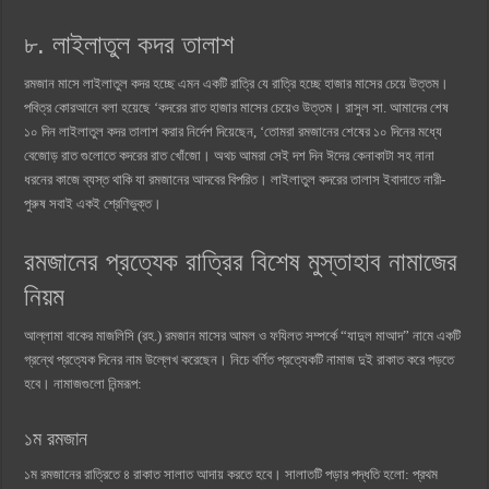
৮. লাইলাতুল কদর তালাশ
রমজান মাসে লাইলাতুল কদর হচ্ছে এমন একটি রাত্রি যে রাত্রি হচ্ছে হাজার মাসের চেয়ে উত্তম।
পবিত্র কোরআনে বলা হয়েছে ‘কদরের রাত হাজার মাসের চেয়েও উত্তম। রাসুল সা. আমাদের শেষ
১০ দিন লাইলাতুল কদর তালাশ করার নির্দেশ দিয়েছেন, ‘তোমরা রমজানের শেষের ১০ দিনের মধ্যে
বেজোড় রাত গুলোতে কদরের রাত খোঁজো। অথচ আমরা সেই দশ দিন ঈদের কেনাকাটা সহ নানা
ধরনের কাজে ব্যস্ত থাকি যা রমজানের আদবের বিপরিত। লাইলাতুল কদরের তালাস ইবাদাতে নারী-
পুরুষ সবাই একই শ্রেণিভুক্ত।
রমজানের প্রত্যেক রাত্রির বিশেষ মুস্তাহাব নামাজের
নিয়ম
আল্লামা বাকের মাজলিসি (রহ.) রমজান মাসের আমল ও ফযিলত সম্পর্কে “যাদুল মাআদ” নামে একটি
গ্রন্থে প্রত্যেক দিনের নাম উল্লেখ করেছেন। নিচে বর্ণিত প্রত্যেকটি নামাজ দুই রাকাত করে পড়তে
হবে। নামাজগুলো নিন্মরূপ:
১ম রমজান
১ম রমজানের রাত্রিতে ৪ রাকাত সালাত আদায় করতে হবে। সালাতটি পড়ার পদ্ধতি হলো: প্রথম