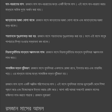
দান-খয়রাতের মাস
: রমজান মাস দান-খয়রাতের জন্য একটি বিশেষ মাস। এই মাসে দান-খয়রাত করার
মাধ্যমে অধিক পুণ্য অর্জন করা যায়।
জান্নাতের দরজা খোলা থাকে
: রমজান মাসে জান্নাতের দরজা খোলা থাকে এবং জাহান্নামের দরজা
বন্ধ থাকে।
শয়তানকে শৃঙ্খলাবদ্ধ করা হয়
: রমজান মাসে শয়তানদের শৃঙ্খলাবদ্ধ করা হয়। ফলে এই মাসে মানুষ
পাপাচারে লিপ্ত হওয়ার সম্ভাবনা কম থাকে।
নিয়মানুবর্তিতার মাধ্যমে আত্মসংযম লাভ
: রমজান মাসে নিয়মানুবর্তিতার মাধ্যমে মুসলিমরা আত্মসংযম
লাভ করে।
সামাজিক বন্ধন দৃঢ়ীকরণ
: রমজান মাসে মুসলিমরা একসাথে রোজা রাখে, ইফতার করে এবং তারাবিহ
পড়ে। এর মাধ্যমে তাদের মধ্যে সামাজিক বন্ধন দৃঢ়ীকরণ হয়।
রমজান মাস হলো একটি আত্মিক পরিশোধনের মাস। এই মাসে মুসলিমরা তাদের ভুলত্রুটি থেকে শিক্ষা
গ্রহণ করে এবং নিজেদেরকে উন্নত করার চেষ্টা করে। আশা করি আমরা সকলেই রমজান মাসের
ফজিলত লাভ করতে পারবো। রমজান মুবারক!
রমজান মাসের আমল