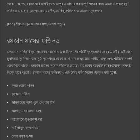
থেকে। রহমত, বরকত আর মাগফিরাতে ভরপুর এ মাসের গুরুত্বপূর্ণ অনেক রকম আমল ও গুরুত্বপূর্ণ
ফজিলত রয়েছে। তন্মধ্যে সবচেয়ে উত্তম কিছু ফজিলত ও আমল সমূহ হলোঃ
(toc) #title=(এক নজরে সম্পূর্ণ লেখা পড়ুন)
রমজান মাসের ফজিলত
রমজান মাস হিজরি ক্যালেন্ডারের নবম মাস এবং ইসলামের পাঁচটি স্তম্ভগুলির মধ্যে একটি। এই মাসে
মুসলিমরা সূর্যোদয় থেকে সূর্যাস্ত পর্যন্ত রোজা রাখে, যার মধ্যে তারা পানীয়, খাদ্য এবং শারীরিক সম্পর্ক
থেকে বিরত থাকে। রমজান মাসের অনেক ফজিলত রয়েছে, যার মধ্যে কয়েকটি উল্লেখযোগ্য কয়েকটি
নিম্নে তুলে ধরবো। রমজান মাসের ফজিলত ও বৈশিষ্ট্যের বর্ণনা নিম্নে উল্লেখ করা হলো:
ফরজ রোজা পালন
কুরআন নাজিল
জান্নাতের দরজা খুলে দেওয়ার মাস
জাহান্নামের দরজা বন্ধ
শয়তানকে শৃঙ্খাবদ্ধ করা
লাইলাতুল কদর পাওয়া
দোয়া কবুল হওয়া