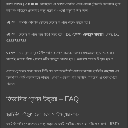
করতে পারবেন।
এসএমএস
এর মাধ্যমে যে কোনো মোবাইল থেকে কোনো ইন্টারনেট কানেকসন ছাড়া
ড্রাইভিং লাইসেন্স চেক করার জন্য নিচের ধাপ গুলো অনুযায়ী কাজ করুন –
১ম ধাপ
– আপনার মোবাইল ফোনের মেসেজ অপশনে প্রবেশ করতে হবে।
২য় ধাপ
– মেসেজ অপশনে গিয়ে টাইপ করতে হবে –
DL <স্পেস> রেফারেন্স নাম্বার
। যেমন: DL
0383738738
৩য় ধাপ
– রেফারেন্স নাম্বার টাইপ করা হয়ে গেলে ২৬৯৬৯ নাম্বারে এসএমএস সেন্ড করতে হবে।
অবশ্যই আপনার সিমে ২ টাকার অধিক ব্যালেন্স থাকতে হবে। অন্যথায় মেসেজ টি সেন্ড হবে না।
মেসেজ সেন্ড করে দেয়ার কয়েক মিনিট পরে আপনাকে ফিরতি মেসেজে আপনার ড্রাইভিং লাইসেন্স এর
অবস্থাসহ একটি মেসেজ চলে আসবে। সেখান থেকে আপনার ড্রাইভিং লাইসেন্স এর তথ্য দেখতে
পারবেন।
জিজ্ঞাসিত প্রশ্ন উত্তর – FAQ
ড্রাইভিং লাইসেন্স চেক করার সফটওয়্যার নাম?
ড্রাইভিং লাইসেন্স চেক করার জন্য এন্ড্রয়েড একটি সফটওয়্যার রয়েছে যেটার নাম হলো – BRTA