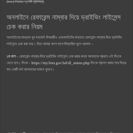
(toc) #title=(পোষ্ট সূচিপত্র)
অনলাইনে রেফারেন্স নাম্বার দিয়ে ড্রাইভিং লাইসেন্স
চেক করার নিয়ম
অনলাইনের মাধ্যমে খুব সহজেই বিআরটিএ ওয়েবসাইটের মাধ্যমে রেফারেন্স নাম্বার দিয়ে ড্রাইভিং
লাইসেন্স চেক করা যায়। নিচে আমরা ধাপে ধাপে বিস্তারিত তুলে ধরলাম –
১ম ধাপ
– রেফারেন্স নাম্বার দিয়ে ড্রাইভিং লাইসেন্স চেক করার জন্য আপনাকে প্রথমে এই লিংকে
যেতে হবে। লিংক –
https://my.brta.gov.bd/dl_status.php
লিংকে প্রবেশ করার পরে নিচের
মত একটি ফর্ম আপনাদের সামনে খুলবে।