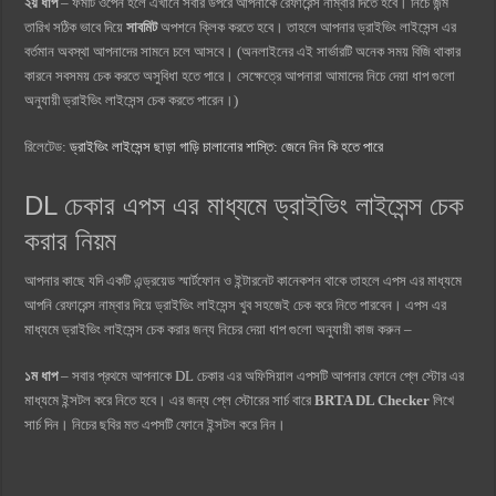
২য় ধাপ
– ফর্মটি ওপেন হলে এখানে সবার উপরে আপনাকে রেফারেন্স নাম্বার দিতে হবে। নিচে জন্ম
তারিখ সঠিক ভাবে দিয়ে
সাবমিট
অপশনে ক্লিক করতে হবে। তাহলে আপনার ড্রাইভিং লাইসেন্স এর
বর্তমান অবস্থা আপনাদের সামনে চলে আসবে। (অনলাইনের এই সার্ভারটি অনেক সময় বিজি থাকার
কারনে সবসময় চেক করতে অসুবিধা হতে পারে। সেক্ষেত্রে আপনারা আমাদের নিচে দেয়া ধাপ গুলো
অনুযায়ী ড্রাইভিং লাইসেন্স চেক করতে পারেন।)
রিলেটেড:
ড্রাইভিং লাইসেন্স ছাড়া গাড়ি চালানোর শাস্তি: জেনে নিন কি হতে পারে
DL চেকার এপস এর মাধ্যমে ড্রাইভিং লাইসেন্স চেক
করার নিয়ম
আপনার কাছে যদি একটি এন্ড্রয়েড স্মার্টফোন ও ইন্টারনেট কানেকশন থাকে তাহলে এপস এর মাধ্যমে
আপনি রেফারেন্স নাম্বার দিয়ে ড্রাইভিং লাইসেন্স খুব সহজেই চেক করে নিতে পারবেন। এপস এর
মাধ্যমে ড্রাইভিং লাইসেন্স চেক করার জন্য নিচের দেয়া ধাপ গুলো অনুযায়ী কাজ করুন –
১ম ধাপ
– সবার প্রথমে আপনাকে DL চেকার এর অফিসিয়াল এপসটি আপনার ফোনে প্লে স্টোর এর
মাধ্যমে ইন্সটল করে নিতে হবে। এর জন্য প্লে স্টোরের সার্চ বারে
BRTA DL Checker
লিখে
সার্চ দিন। নিচের ছবির মত এপসটি ফোনে ইন্সটল করে নিন।