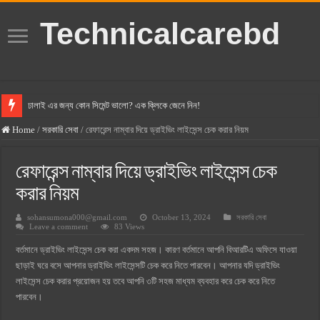
Technicalcarebd
ঢালাই এর জন্য কোন সিমেন্ট ভালো? এক ক্লিকে জেনে নিন!
বসুন্ধরা সিমেন্ট এর দাম ২০২৫
Home
/
সরকারি সেবা
/
রেফারেন্স নাম্বার দিয়ে ড্রাইভিং লাইসেন্স চেক করার নিয়ম
স্ক্যান সিমেন্ট এর দাম ২০২৫
রেফারেন্স নাম্বার দিয়ে ড্রাইভিং লাইসেন্স চেক
হোলসিম সিমেন্ট দাম ২০২৫
করার নিয়ম
সুপারক্রিট সিমেন্ট দাম ২০২৫
sohansumona000@gmail.com
October 13, 2024
সরকারি সেবা
জুডিশিয়াল ম্যাজিস্ট্রেট কি? জুডিশিয়াল ম্যাজিস্ট্রেট এর সুযোগ সুবিধা
Leave a comment
83 Views
ওয়ালটন মোবাইল কিস্তিতে কেনার নিয়ম ২০২৫
বর্তমানে ড্রাইভিং লাইসেন্স চেক করা একদম সহজ। কারণ বর্তমানে আপনি বিআরটিএ অফিসে যাওয়া
ছাড়াই ঘরে বসে আপনার ড্রাইভিং লাইসেন্সটি চেক করে নিতে পারবেন। আপনার যদি ড্রাইভিং
ওয়ালটন টিভি কিস্তিতে কেনার নিয়ম ২০২৫
লাইসেন্স চেক করার প্রয়োজন হয় তবে আপনি ৩টি সহজ মাধ্যম ব্যবহার করে চেক করে নিতে
গ্রামে লাভজনক ব্যবসা ২০২৫ ও গ্রামের বাজারে ব্যবসার আইডিয়া
পারবেন।
জেনে নিন, বর্তমানে মোবাইল ঘড়ি দাম কত ২০২৫