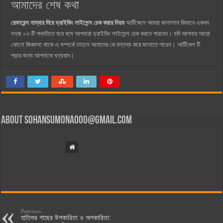
আমাদের শেষ কথা
রেফারেন্স নাম্বার দিয়ে ড্রাইভিং লাইসেন্স চেক করার নিয়ম
আর্টিকেলে আমরা জানালাম কিভাবে একদম
সহজ ০৩ টি পদ্ধতিতে ঘরে বসে আপনারা ড্রাইভিং লাইসেন্স চেক করতে পারবেন। যদি আপনার আরো
কোনো জিজ্ঞাসা থাকে এ সম্পর্কে তাহলে আমাদের কে মন্তব্য করে জানাতে পারেন। আর্টিকেল টি
পড়ার জন্য আপনাকে ধন্যবাদ।
About
sohansumona000@gmail.com
Previous
হাতিশুর গাছের উপকারিতা ও অপকারিতা: