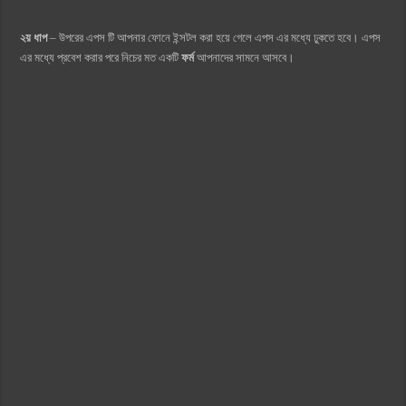
২য় ধাপ
– উপরের এপস টি আপনার ফোনে ইন্সটল করা হয়ে গেলে এপস এর মধ্যে ঢুকতে হবে। এপস
এর মধ্যে প্রবেশ করার পরে নিচের মত একটি
ফর্ম
আপনাদের সামনে আসবে।