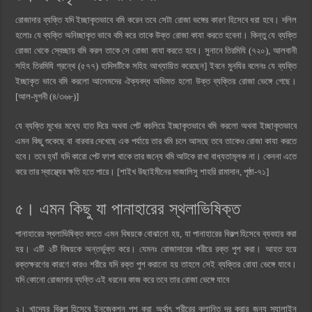
রোজাদার ব্যক্তি যদি ইচ্ছাকৃতভাবে বমি করেন তবে সেটা রোজা ভঙ্গের কারণ হিসেবে ধরা হবে। দলিল
হলোঃ যে ব্যক্তি অনিচ্ছাকৃত ভাবে বমি করে তাকে উক্ত রোজা কাযা করতে হবেনা। কিন্তু যে ব্যক্তি
রোজা থেকে স্বেচ্ছায় বমি করল তাকে সে রোজা কাযা করতে হবে। সুনানে তিরমিযি (৭২০), আলবানী
সহিহ তিরমিযি গ্রন্থে (৫৭৭) হাদিসটিকে সহিহ আখ্যায়িত করেছেন] ইবনে মুনযির বলেনঃ যে ব্যক্তি
ইচ্ছাকৃত ভাবে বমি করলো আলেমদের ঐক্যবদ্ধ অভিমত হলো উক্ত ব্যক্তির রোজা ভেঙ্গে গেছে।
[আল-মুগনী (৪/৩৬৮)]
যে ব্যক্তি মুখের মধ্যে হাত দিয়ে অথবা পেট কচলিয়ে ইচ্ছাকৃতভাবে বমি করলো অথবা ইচ্ছাকৃতভাবে
এমন কিছু শুকেছে বা বারবার দেখেছে এক পর্যায়ে তার বমি চলে আসছে তবে তাকেও রোজা কাযা করতে
হবে। তবে হ্যাঁ যদি কারো পেট ফাপা থাকে তার জন্যে বমি আটকে রাখা বাধ্যতামূলক না। কেননা এতে
করে তার স্বাস্থ্যের ক্ষতি হতে পারে। [শাইখ উছাইমীনের মাজালিসু শাহরি রামাদান, পৃষ্ঠা-৭১]
৫। এমন কিছু যা পানাহারের স্থলাভিষিক্ত
পানাহারের স্থলাভিষিক্ত বলতে এমন বিষয়কে বোঝানো হয়, যা পানাহারের বিকল্প হিসেবে ব্যবহার করা
হয়। এটি ২টি বিষয়কে অন্তর্ভুক্ত করে। যেমনঃ রোজাদারের শরীরে রক্ত পুশ করা। আহত হয়ে
রক্তক্ষরণের কারণে কারও শরীরে যদি রক্ত পুশ করানো হয় তাহলে সেই ব্যক্তির রোযা ভেঙ্গে যাবে।
যদি কোনো রোজাদার ব্যক্তি এই ধরনের কাজ করে তবে তার রোজা ভেঙ্গে যাবে
২। খাদ্যের বিকল্প হিসেবে ইনজেকশন পুশ করা অর্থাৎ শরীরের ক্লান্তি দূর করার জন্য স্যালাইন