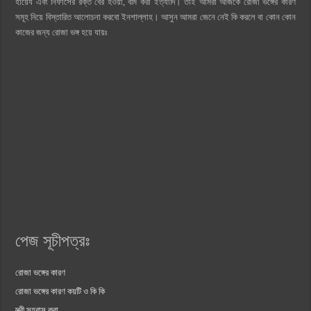
হায়েয এবং নিফাসের রক্ত বের হওয়া, বমি করা ইত্যাদি। তাই আমরা আজকে রোজা ভঙ্গের কারণ
সমূহ নিয়ে বিস্তারিত আলোচনা করবো ইনশাল্লাহ। আসুন আমরা জেনে নেই কি করলে বা কোন কোন
কাজের জন্য রোজা ভঙ্গ হয়ে যায়ঃ
পেজ সূচীপত্রঃ
রোজা ভঙ্গের কারণ
রোজা ভঙ্গের কারণ কয়টি ও কি কি
স্ত্রী সহবাস করা