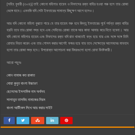
[সহিহ বুখারী (৩০৪)] তাই কোনো মহিলার হায়েয ও নিফাসের রক্ত বাহির হওয়া শুরু হলে তার রোজা
ভেঙ্গে যাবে। এমনকি যদি সেটা ইফতারের সামান্য কিছুক্ষণ আগে হলেও।
আর যদি কোনো মহিলা বুঝতে পারে যে তার হায়েয শুরু হবে কিন্তু ইফতারের পূর্বে পর্যন্ত রক্ত বাহির
হয়নি তবে তার রোজা শুদ্ধ হবে এবং সেদিনের রোজা তাকে আর কাযা আদায় করে নিতে হবেনা। আর
যদি কোনো মহিলার হায়েয এবং নিফাসের রক্ত যদি রাত থাকতেই বন্ধ হয়ে যায় এবং সঙ্গে সঙ্গে তিনি
রোযার নিয়ত করেন এবং তার গোসল করার আগেই ফজর হয়ে যায় তবে সেক্ষেত্রে আলেমদের মাযহাব
হলো তার রোজা শুদ্ধ হবে। উপরোক্ত আলোচনা করা বিষয়গুলো হলো রোযা বিনষ্টকারী।
আরো পড়ুনঃ
কোন নামাজ কত রাকাত
দোয়া কুনুত বাংলা উচ্চারণ
ছেলেদের ইসলামিক নাম অর্থসহ
সালাতুত তাসবিহ নামাজের নিয়ম
বাংলা আর্টিকেল লিখে আয় করার সাইট