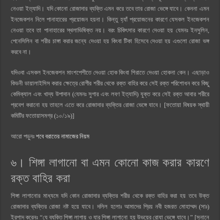
নেওয়া ইত্যাদি। যদি কোনো রোজাদার ব্যক্তি এমন করে তবে তার রোজা ভেঙ্গে যাবে। কেননা এমন
ইনজেকশন নিলে পানাহারের প্রয়োজন হয়না। কিন্তু হ্যাঁ প্রয়োজনের কারণে যেসকল ইনজেকশন
নেওয়া তবে তা পানাহারের স্থলাভিষিক্ত নয়। বরং চিকিৎসার কারণে দেওয়া হয় যেমনঃ ইনসুলিন,
পেনেসিলিন বা শরীর চাঙ্গা করার জন্যে দেওয়া হয় কিংবা টিকা হিসেবে দেওয়া হয় এগুলো রোজা ভঙ্গ
করবে না।
যদিওবা এসকল ইনজেকশন মাংশপেশীতে দেওয়া হোক কিংবা শিরাতে দেওয়া হোকনা কেন। এছাড়াও
কিডনী ডায়ালাইসিস করার ক্ষেত্রে রোগীর শরীর থেকে রক্ত বাহির করে সেই রক্ত পরিশোধন করে কিছু
কেমিক্যাল এবং খাদ্য উপাদান (যেমনঃ সুগার এবং লবণ ইত্যাদি) যুক্ত করে সেই রক্ত আবার শরীরে
প্রবেশ করানো হয় তাহলে এতে করে রোজাদার ব্যক্তির রোজা ভেঙ্গে যাবে। [ফতোয়া বিষয়ক স্থায়ী
কমিটির ফতোয়াসমগ্র (১০/১৯)]
আরো পড়ুনঃ
শবে বরাতের নামাজের নিয়ম
৬। শিঙ্গা লাগানো বা এমন কোনো কাজ করার কারণে
রক্ত বাহির করা
শিঙ্গা লাগানোর মাধ্যমে যদি কোন রোজাদার ব্যক্তির শরীর থেকে রক্ত বাহির করা হয় তবে উক্ত
রোজাদার ব্যক্তির রোজা নষ্ট হয়ে যাবে। দলিল হলোঃ আমাদের প্রিয় নবী হজরত মোহাম্মদ (সাঃ)
ইরশাদ করেনঃ “যে ব্যক্তি শিঙ্গা লাগায় ও যার শিঙ্গা লাগানো হয় উভয়ের রোযা ভেঙ্গে যাবে।” [সুনানে