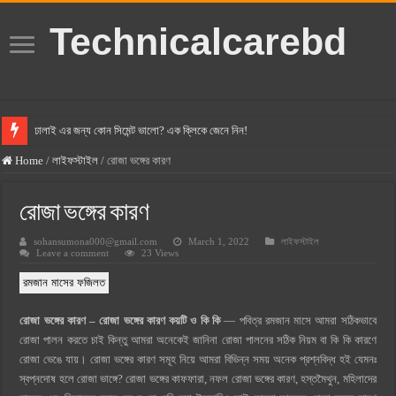
Technicalcarebd
ঢালাই এর জন্য কোন সিমেন্ট ভালো? এক ক্লিকে জেনে নিন!
বসুন্ধরা সিমেন্ট এর দাম ২০২৫
Home
/
লাইফস্টাইল
/
রোজা ভঙ্গের কারণ
স্ক্যান সিমেন্ট এর দাম ২০২৫
রোজা ভঙ্গের কারণ
হোলসিম সিমেন্ট দাম ২০২৫
sohansumona000@gmail.com
March 1, 2022
লাইফস্টাইল
সুপারক্রিট সিমেন্ট দাম ২০২৫
Leave a comment
23 Views
জুডিশিয়াল ম্যাজিস্ট্রেট কি? জুডিশিয়াল ম্যাজিস্ট্রেট এর সুযোগ সুবিধা
রমজান মাসের ফজিলত
ওয়ালটন মোবাইল কিস্তিতে কেনার নিয়ম ২০২৫
রোজা ভঙ্গের কারণ – রোজা ভঙ্গের কারণ কয়টি ও কি কি
— পবিত্র রমজান মাসে আমরা সঠিকভাবে
ওয়ালটন টিভি কিস্তিতে কেনার নিয়ম ২০২৫
রোজা পালন করতে চাই কিন্তু আমরা অনেকেই জানিনা রোজা পালনের সঠিক নিয়ম বা কি কি কারণে
গ্রামে লাভজনক ব্যবসা ২০২৫ ও গ্রামের বাজারে ব্যবসার আইডিয়া
রোজা ভেঙে যায়। রোজা ভঙ্গের কারণ সমূহ নিয়ে আমরা বিভিন্ন সময় অনেক প্রশ্নবিদ্ধ হই যেমনঃ
স্বপ্নদোষ হলে রোজা ভাঙ্গে? রোজা ভঙ্গের কাফফারা, নফল রোজা ভঙ্গের কারণ, হস্তমৈথুন, মহিলাদের
জেনে নিন, বর্তমানে মোবাইল ঘড়ি দাম কত ২০২৫