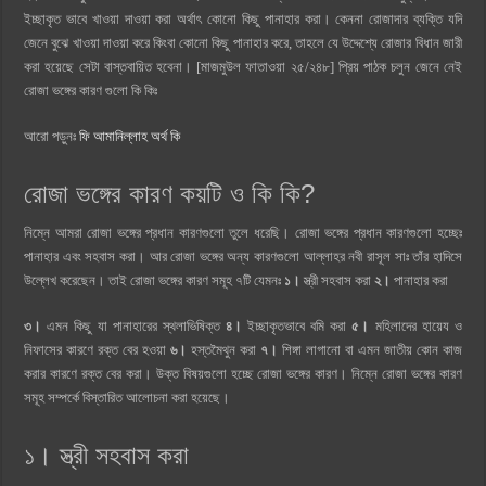
ইচ্ছাকৃত ভাবে খাওয়া দাওয়া করা অর্থাৎ কোনো কিছু পানাহার করা। কেননা রোজাদার ব্যক্তি যদি
জেনে বুঝে খাওয়া দাওয়া করে কিংবা কোনো কিছু পানাহার করে, তাহলে যে উদ্দেশ্যে রোজার বিধান জারী
করা হয়েছে সেটা বাস্তবায়িত হবেনা। [মাজমুউল ফাতাওয়া ২৫/২৪৮] প্রিয় পাঠক চলুন জেনে নেই
রোজা ভঙ্গের কারণ গুলো কি কিঃ
আরো পড়ুনঃ
ফি আমানিল্লাহ অর্থ কি
রোজা ভঙ্গের কারণ কয়টি ও কি কি?
নিম্নে আমরা রোজা ভঙ্গের প্রধান কারণগুলো তুলে ধরেছি। রোজা ভঙ্গের প্রধান কারণগুলো হচ্ছেঃ
পানাহার এবং সহবাস করা। আর রোজা ভঙ্গের অন্য কারণগুলো আল্লাহর নবী রাসূল সাঃ তাঁর হাদিসে
উল্লেখ করেছেন। তাই রোজা ভঙ্গের কারণ সমূহ ৭টি যেমনঃ
১।
স্ত্রী সহবাস করা
২।
পানাহার করা
৩।
এমন কিছু যা পানাহারের স্থলাভিষিক্ত
৪।
ইচ্ছাকৃতভাবে বমি করা
৫।
মহিলাদের হায়েয ও
নিফাসের কারণে রক্ত বের হওয়া
৬।
হস্তমৈথুন করা
৭।
শিঙ্গা লাগানো বা এমন জাতীয় কোন কাজ
করার কারণে রক্ত বের করা। উক্ত বিষয়গুলো হচ্ছে রোজা ভঙ্গের কারণ। নিম্নে রোজা ভঙ্গের কারণ
সমূহ সম্পর্কে বিস্তারিত আলোচনা করা হয়েছে।
১। স্ত্রী সহবাস করা