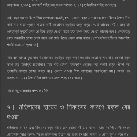
আবু দাউদ (২৩৬৭), আলবানী সহিহ আবু দাউদ গ্রন্থে (২০৪৭) হাদিসটিকে সহিহ বলেছেন]
তাই রক্ত দেয়াও কিন্ত শিঙ্গা লাগানোর অর্ন্তভুক্ত। কেননা রক্ত দেওয়ার কারণে শরীরের উপরে শিঙ্গা
লাগানোর মতো প্রভাব পড়ে। তাই রোজাদার ব্যক্তির জন্য রক্ত দেওয়া জায়েয নেই। তবে যদি
গুরুত্বপূর্ণ মুহূর্তে কোন রোগীকে রক্ত দেওয়া লাগে তবে তখন রক্ত দেওয়া জায়েয হবে। সেক্ষেত্রে
রক্ত দানকারীর রোজা ভেঙ্গে যাবে এবং সেই দিনের রোজা কাযা করবে। [শাইখ উছাইমীনের ‘মাজালিসু
শারহি রামাদান’ পৃষ্ঠাঃ ৭১]
আর যদি অনিচ্ছাকৃত কারণে রোজাদার ব্যক্তির রক্ত ক্ষরণ হয় তার রোজা ভাঙ্গবে না। কেননা রক্ত
ক্ষরণ তার ইচ্ছাকৃত ছিলোনা। আর দাঁত তোলা, ক্ষতস্থান ড্রেসিং করা অথবা রক্ত পরীক্ষা করা
ইত্যাদির কারণে রোজা ভাঙ্গবে না। কেননা এগুলা শিঙ্গা লাগানোর অর্ন্তভুক্ত নয়। কারণ এই
কাজগুলো দেহের উপরে শিঙ্গা লাগানোর মতো প্রভাব ফেলেনা।
আরো পড়ুনঃ
রমজান সম্পর্কে হাদিস
৭। মহিলাদের হায়েয ও নিফাসের কারণে রক্ত বের
হওয়া
মহিলাদের হায়েয এবং নিফাসের রক্ত বাহির হলে রোজা নষ্ট হয়ে যাবে। আমাদের প্রিয় নবী হযরত
মোহাম্মাদ (সাঃ) বলেনঃ “যখন মহিলাদের হায়েয হয় তখন কি তারা নামায ও রোযা ত্যাগ করে না?”