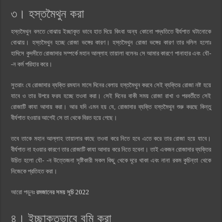
৩। হস্তমৈথুন করা
হস্তমৈথুন বলতে বোঝায় ইচ্ছাকৃত ভাবে হাত দিয়ে কিংবা অন্য কোনো পদ্ধতিতে বীর্যপাত ঘটানোকে
বোঝায়। হস্তমৈথুন হচ্ছে রোজা ভঙ্গের কারণ। হস্তমৈথুন রোজা ভঙ্গের কারণ তার দলিল হলোঃ
হাদিসে কুদসীতে রোজাদার সম্পর্কে মহান আল্লাহ তায়ালা বলেনঃ সে আমার কারণে পানাহার এবং যৌ-
-ন কর্ম পরিহার করে।
সুতরাং যে রোজাদার ব্যক্তি রমযান মাসে দিনের বেলায় হস্তমৈথুন করবে সেই ব্যক্তির রোজা নষ্ট হয়ে
যাবে ও তার উপরে ফরয হচ্ছে তওবা করা। সেই দিনের বাকী সময় রোজা রাখা ও পরবর্তীতে সেই
রোজাটি কাযা আদায় করা। আর যদি এমন হয় যে, রোজাদার ব্যক্তি হস্তমৈথুন শুরু করছে কিন্তু
বীর্যপাত হওয়ার আগেই সে তা থেকে বিরত হয়ে গেছে।
তবে তাকে মহান আল্লাহ তায়ালার কাছে তওবা করে নিতে হবে এতে করে তার রোজা হয়ে যাবে।
বীর্যপাত না হওয়ার কারণে তার রোজাটি কাযা আদায় করে নিতে হবেনা। তাই একজন রোজাদার ব্যক্তির
উচিত হলো যৌ- -ন উত্তেজনা সৃষ্টিকারী সকল কিছু থেকে দূরে থাকা এবং নানা রকম কুচিন্তা থেকে
নিজেকে প্রতিহত করা।
আরো পড়ুনঃ
রমজানের সময় সূচি 2022
৪। ইচ্ছাকৃতভাবে বমি করা