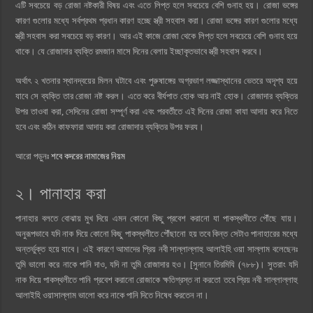
এটি সবচেয়ে বড় রোজা নষ্টকারী বিষয় এবং এতে লিপ্ত হলে সবচেয়ে বেশি গুনাহ হয়। রোজা ভঙ্গের
কারণ গুলোর মধ্যে সর্বপ্রথম প্রধান কারণ হচ্ছে স্ত্রী সহবাস করা। রোজা ভঙ্গের কারণ গুলোর মধ্যে
স্ত্রী সহবাস করা সবচেয়ে বড় কারণ। আর এই কাজে রোজা থেকে লিপ্ত হলে সবচেয়ে বেশি গুনাহ হয়ে
থাকে। যে রোজাদার ব্যক্তি রমজান মাসে দিনের বেলায় ইচ্ছাকৃতভাবে স্ত্রী সহবাস করবে।
অর্থাৎ ২ খতনার স্থানদ্বয়ের মিলন ঘটাবে এবং পুরুষাঙ্গের অগ্রভাগ লজ্জাস্থানের ভেতরে অদৃশ্য হয়ে
যাবে সে ব্যক্তি তার রোজা নষ্ট করল। এতে করে বীর্যপাত হোক আর নাই হোক। রোজাদার ব্যক্তির
উপর তাওবা করা, সেদিনের রোজা সম্পূর্ণ করা এবং পরবর্তীতে এই দিনের রোজা কাযা আদায় করে নিতে
হবে এবং কঠিন কাফফারা আদায় করা রোজাদার ব্যক্তির উপর ফরয।
আরো পড়ুনঃ
শবে কদরের নামাজের নিয়ম
২। পানাহার করা
পানাহার বলতে বোঝায় মুখ দিয়ে এমন কোনো কিছু প্রবেশ করানো যা পাকস্থলীতে পৌঁছে যায়।
অনুরূপভাবে যদি নাক দিয়ে কোনো কিছু পাকস্থলীতে পৌঁছানো হয় তবে কিন্ত সেটাও পানাহারের মধ্যে
অন্তর্ভুক্ত হয়ে যাবে। এই কারণে আমাদের প্রিয় নবী সাল্লাল্লাহু আলাইহি ওয়া সাল্লাম বলেছেনঃ
তুমি ভালো করে নাকে পানি দাও, যদি না তুমি রোজাদার হও। [সুনানে তিরমিযি (৭৮৮)। সুতরাং যদি
নাক দিয়ে পাকস্থলীতে পানি প্রবেশ করানো রোজাকে ক্ষতিগ্রস্ত না করতো তবে প্রিয় নবী সাল্লাল্লাহু
আলাইহি ওয়াসাল্লাম ভালো করে নাকে পানি দিতে নিষেধ করতেন না।