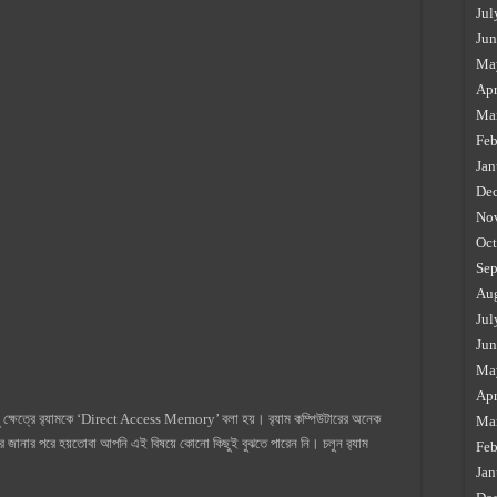
Jul
Jun
Ma
Apr
Ma
Feb
Jan
De
No
Oct
Sep
Au
Jul
Jun
Ma
Apr
 ক্ষেত্রে র‍্যামকে ‘Direct Access Memory’ বলা হয়। র‍্যাম কম্পিউটারের অনেক
Ma
 ব্যাপারে জানার পরে হয়তোবা আপনি এই বিষয়ে কোনো কিছুই বুঝতে পারেন নি। চলুন র‍্যাম
Feb
Jan