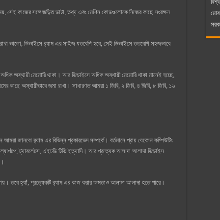
বিশ্ব
ময়, সেই কাজের সঙ্গে জড়িত ডাটা, তথ্য এবং মেশিন কোডগুলোকে নিজের কাছে সংরক্ষন
মোব
সরকা
 রাখা ভালো, ডিভাইসে র‍্যাম এর সাইজ যতবেশি হবে, সেই ডিভাইসে ততবেশি সহজভাবে
ে অধিক অস্থায়ী মেমোরি থাকা। আর ডিভাইসে অধিক অস্থায়ী মেমোরি থাকা মানেই হচ্ছে,
ামের কাছে অস্থায়ীভাবে জমা রাখা। সাধারণত আমরা ১ জিবি, ২ জিবি, ৪ জিবি, ৮ জিবি, ১৬
মরা জানবো র‍্যাম এর বিভিন্ন প্রকারভেদ সম্পর্কে। বর্তমানে প্রায় যেকোন কম্পিউটিং
, ল্যাপটপ, ট্যাবলেটস, এইচডি টিভি ইত্যাদি। আর প্রত্যেক আলাদা আলাদা ডিভাইস
কই।
খা যায়। তবে হ্যাঁ, প্রত্যেকটি র‍্যাম এর কাজ করার ক্ষমতাও আলাদা আলাদা হতে পারে।