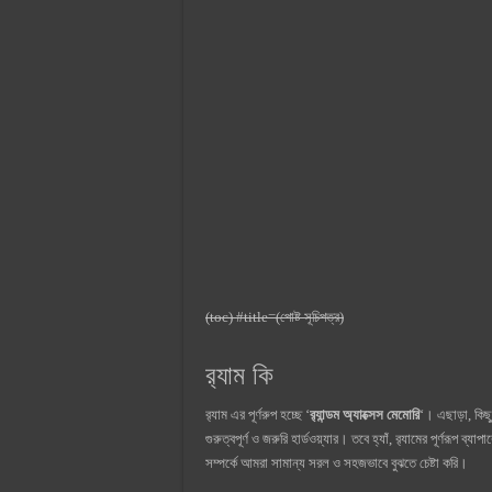
(toc) #title=(পোষ্ট সূচিপত্র)
র‍্যাম কি
র‍্যাম এর পূর্ণরুপ হচ্ছে ‘
র‌্যান্ডম অ্যাক্সেস মেমোরি
‘। এছাড়া, কিছু
গুরুত্বপূর্ণ ও জরুরি হার্ডওয়্যার। তবে হ্যাঁ, র‍্যামের পূর্ণরূপ
সম্পর্কে আমরা সামান্য সরল ও সহজভাবে বুঝতে চেষ্টা করি।