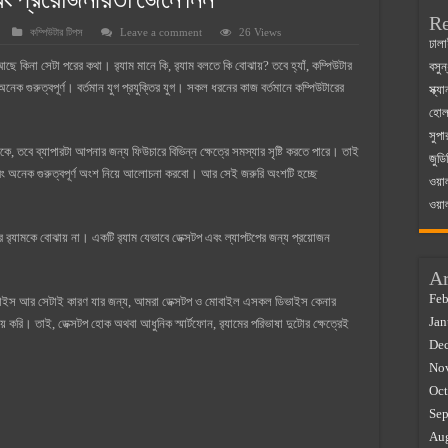
বং প্রয়োজনীয়তা জেনে নিন
Re
কম্পিউটার টিপস
Leave a comment
26 Views
 ম্যাজিস্ট্রেট এর সুযোগ সুবিধা
ঢালা
ছে কিনা সেটা পরের কথা। র‍্যাম মানে কি, র‍্যাম বলতে কি বোঝায়? তবে হ্যাঁ, কম্পিউটার
বসুন
়ম ২০২৫
নেক গুরুত্বপূর্ণ। বর্তমান যুগ প্রযুক্তির যুগ। সকল ধরনের কাজ বর্তমানে কম্পিউটারের
স্ক্
০২৫
হোলস
সুপা
র বাজারে ব্যবসার আইডিয়া
ে, তবে ব্যাপারটা আপনার জন্য ফিউচারে বিভিন্ন ক্ষেত্রে সমস্যার সৃষ্টি করতে পারে। তাই
জুডি
 কত ২০২৫
অনেক গুরুত্বপূর্ণ অংশ নিয়ে আলোচনা করবো। আর সেই জরুরি অংশটি হচ্ছে
ওয়া
ওয়া
র র‍্যামকে বোঝায় না। একটি র‍্যাম যেভাবে ডেক্সটপ এবং ল্যাপটপের জন্য প্রয়োজন
Ar
Feb
 ডিভাইস আর সেটাই কারণ যার জন্য, আমরা ডেক্সটপ ও মোবাইল এসকল ডিভাইস কেনার
Jan
য় করি। তাই, ডেক্সটপ হোক অথবা আধুনিক স্মার্টফোন, র‍্যামের পরিভাষা দুটোর ক্ষেত্রেই
De
No
Oct
Sep
Au