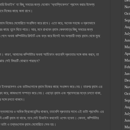
De
মোরি ডিভাইস’ যা কিছু সময়ের জন্য যেকোন ‘অ্যাপ্লিকেশন’ প্রসেস করার উদ্দেশ্য
No
ভাবে নিজের কাছে জমা রাখে।
Oct
Sep
য র‍্যাম নিজের মেমোরিতে সংরক্ষিত করে রাখে। এতে করে, অনেক সহজে ও দ্রুতভাবে
Au
রের কাছে তুলে দিতে পারে। আর, মনে রাখবেন র‍্যাম কেবলমাত্র কিছু সময়ের জন্য
Jul
 অথবা কম্পিউটার রিস্টার্ট এবং বন্ধ করে দিলেই সব অস্থায়ী তথ্য র‍্যাম থেকে মুছে
Jun
Ma
Apr
ংশ। কারণ, আমাদের কম্পিউটার অথবা স্মার্টফোন কতবেশি দ্রুততার সঙ্গে কাজ করবে, তা
Ma
োঝায় সেই বিষয়টি বোঝতে পারছেন?
Feb
Jan
De
ইনফরমেশন এবং ডাটাগুলোকে র‍্যাম নিজের কাছে সংরক্ষন করে নেয়। তারপর র‍্যাম এর
No
হ করে, কাজগুলো সম্পন্ন করে নেয়। এছাড়া র‍্যাম এবং প্রসেসরের মধ্যে চলতে থাকা,
Oct
র সঙ্গে চলতে থাকবে।
Sep
Au
 উন্নতমানের ও অধিক ফ্রিকোয়েন্সির থাকবে, ততবেশি দ্রুততার সাথে এই ডাটা প্রসেসিং এর
Jul
দি একটি র‍্যাম না থাকে, তবে সেই ডিভাইস কখনোই ওপেন হবেনা। কেননা, কম্পিউটার
Jun
িত ডাটা ও তথ্যগুলোক র‍্যাম মেমোরিতে সেভ হয়।
Ma