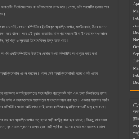
Apr
 অপারেটিং সিস্টেমের তথ্য বা ডাটাগুলোলে সেভ করে। শেষে, ডাটা প্রসেসিং হওয়ার পরে
Ma
 হয়।
Feb
Jan
টোরেজ মেমোরি, যেখানে কম্পিউটারে ইন্সটলকৃত অ্যাপ্লিকেশান, সফটওয়্যার, ইনফরমেশন
De
ংরক্ষণ হয়ে থাকে। আর এই র‍্যাম মেমোরির থেকে প্রসেসর ডাটা বা ইনফরমেশন গুলোকে
No
ন, স্থাপত্য ও দ্রুততা হিসেবে ভিন্ন ভিন্ন হতে পারে।
Oct
, যখন আপনি একটি কম্পিউটার ডিভাইস কেনার অথবা কম্পিউটার আপগ্রেড করার কথা
Sep
Jul
Ma
ি অ্যাপ্লিকেশান ওপেন করলেন। ধরুন সেই অ্যাপ্লিকেশানটি হচ্ছে একটি ওয়েব
Feb
De
ব ব্রাউজার অ্যাপ্লিকেশানের সঙ্গে জড়িত প্রত্যেকটি ডাটা এবং তথ্য ডিভাইসের র‍্যাম
নটির ডাটা ও তথ্যগুলোকে প্রসেসরের মাধ্যমে সংগ্রহ করা হবে। একবার প্রসেসর অর্থাৎ
Ca
র কম্পিউটার অথবা স্মার্টফোনে সেই ওয়েব ব্রাউজার অ্যাপ্লিকেশানটি চালু হয়ে যাবে।
অনল
ইন্ট
 শুরু করে অ্যাপ্লিকেশান চালু হওয়া অব্দি কতটুকু কাজ হয়ে যাচ্ছে। কিন্তু, তার সকল
তথ্য
কেননা, র‍্যাম এবং প্রসেসর মধ্যে হওয়া এই প্রক্রিয়া অনেক হাজার গুন দ্রুততার সাথে
প্রযু