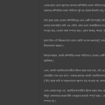
এরপর র‍্যাম থেকে প্রসেসর আপনার কম্পিউটার অথবা স্মার্টফোনের
আমাদের কম্পিউটার অথবা স্মার্টফোন বুট হয় তারপর ডিভাইস চালু
তাই র‍্যাম হচ্ছে যেকোন কম্পিউটারের এমন একটি টেম্পোরারি স্
গুলোর সঙ্গে জড়িত ডাটা এবং মেশিন কোড গুলো অস্থায়ীভাবে স
সংগ্রহ করে, যেকোন কাজ সম্পন্ন করে। র‍্যাম আকার, ক্ষমতা, গঠ
র‍্যাম নিয়ে এই বিষয়গুলোতে ধ্যান দেয়াটা অনেক গুরুত্বপূর্ণ
চিন্তাভাবনা করছেন।
উদাহরণস্বরূপ, আপনি কম্পিউটার অথবা স্মার্টফোনে যেকোন একট
ব্রাউজার।
এখন, আপনি অ্যাপ্লিকেশানটিতে ক্লিক করার সঙ্গে সঙ্গে, সেই ওয়ে
মেমোরিতে সেভ হয়ে যাবে। তারপর র‍্যামের থেকেই অ্যাপ্লিকেশা
CPU দ্বারা ডাটা বা তথ্যগুলোকে প্রসেস হয়ে যাওয়ার পর, আপনা
এখন একবার ভাবুন তো, অ্যাপ্লিকেশানটিতে ক্লিক করার সময় থেকে
কিছুই কেবলমাত্র কয়েক মিলি সেকেন্ডের মধ্যেই সম্পূর্ণ হচ্ছে। 
সম্পন্ন হয়।