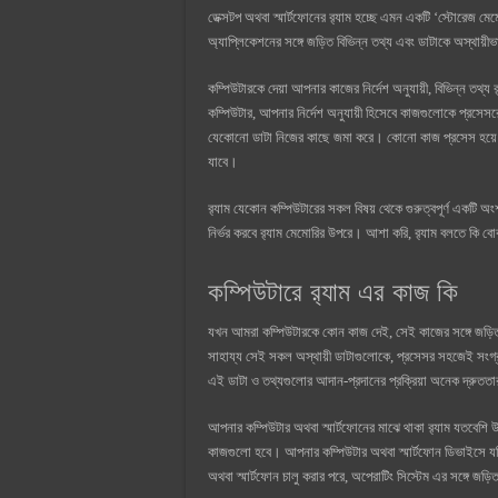
ডেক্সটপ অথবা স্মার্টফোনের র‍্যাম হচ্ছে এমন একটি ‘স্টোরেজ মে
অ্যাপ্লিকেশনের সঙ্গে জড়িত বিভিন্ন তথ্য এবং ডাটাকে অস্থায়ী
কম্পিউটারকে দেয়া আপনার কাজের নির্দেশ অনুযায়ী, বিভিন্ন তথ্
কম্পিউটার, আপনার নির্দেশ অনুযায়ী হিসেবে কাজগুলোকে প্রসেস
যেকোনো ডাটা নিজের কাছে জমা করে। কোনো কাজ প্রসেস হয়ে গেলে
যাবে।
র‍্যাম যেকোন কম্পিউটারের সকল বিষয় থেকে গুরুত্বপূর্ণ একটি অ
নির্ভর করবে র‍্যাম মেমোরির উপরে। আশা করি, র‍্যাম বলতে কি ব
কম্পিউটারে র‍্যাম এর কাজ কি
যখন আমরা কম্পিউটারকে কোন কাজ দেই, সেই কাজের সঙ্গে জড়িত 
সাহায্য সেই সকল অস্থায়ী ডাটাগুলোকে, প্রসেসর সহজেই সংগ্র
এই ডাটা ও তথ্যগুলোর আদান-প্রদানের প্রক্রিয়া অনেক দ্রুততা
আপনার কম্পিউটার অথবা স্মার্টফোনের মাঝে থাকা র‍্যাম যতবেশি
কাজগুলো হবে। আপনার কম্পিউটার অথবা স্মার্টফোন ডিভাইসে য
অথবা স্মার্টফোন চালু করার পরে, অপেরাটিং সিস্টেম এর সঙ্গে জড়