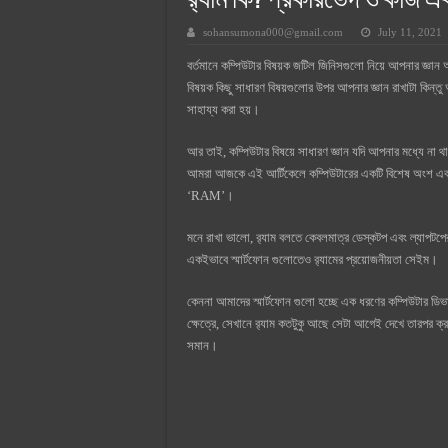
র‍্যাম কি? প্রকারভেদ ও কাজ এ
সুপারক্রিট সিমেন্ট দাম ২০২৫
sohansumona000@gmail.com
July 11, 2021
জুডিশিয়াল ম্যাজিস্ট্রেট কি? জুডিশিয়াল
বর্তমানে কম্পিউটার বিষয়ক জটিল জিনিসগুলো নিয়ে আপনার জ্ঞান আ
ওয়ালটন মোবাইল কিস্তিতে কেনার নিয
বিষয়ক কিছু সাধারণ বিষয়গুলোর উপর আপনার জ্ঞান রাখাটা কিন্তু অ
ওয়ালটন টিভি কিস্তিতে কেনার নিয়ম ২
সাহায্য করা হয়।
গ্রামে লাভজনক ব্যবসা ২০২৫ ও গ্রামে
আর তাই, কম্পিউটার বিষয়ে সাধারণ জ্ঞান যদি আপনার মধ্যে না থাক
জেনে নিন, বর্তমানে মোবাইল ঘড়ি দাম
আমরা আজকে এই আর্টিকেলে কম্পিউটারের একটি বিশেষ অংশ এবং 
‘RAM’।
মনে রাখা ভালো, র‍্যাম বলতে কেবলমাত্র ডেস্কটপ এবং ল্যাপটপে
একইভাবে স্মার্টফোন গুলোতেও র‍্যামের প্রয়োজনীয়তা সেইম।
কেননা আমাদের স্মার্টফোন গুলো হচ্ছে এক ধরণের কম্পিউটার
ক্ষেত্রে, সেখানে র‍্যাম কতটুকু আছে সেটা আগেই দেখে তারপর ক্র
সমান।