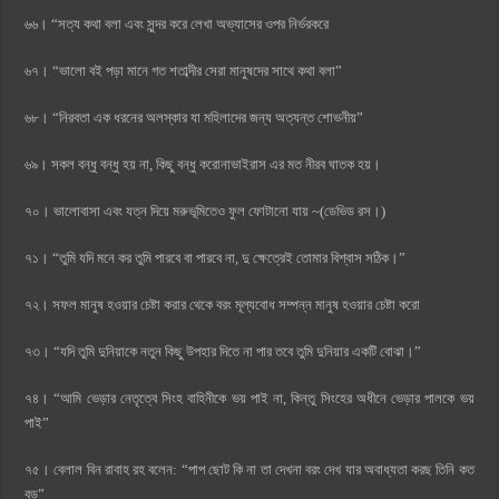
৬৬। “সত্য কথা বলা এবং সুন্দর করে লেখা অভ্যাসের ওপর নির্ভরকরে
৬৭। “ভালো বই পড়া মানে গত শতাব্দীর সেরা মানুষদের সাথে কথা বলা”
৬৮। “নিরবতা এক ধরনের অলস্কার যা মহিলাদের জন্য অত্যন্ত শোভনীয়”
৬৯। সকল বন্ধু বন্ধু হয় না, কিছু বন্ধু করোনাভাইরাস এর মত নীরব ঘাতক হয়।
৭০। ভালোবাসা এবং যত্ন দিয়ে মরুভূমিতেও ফুল ফোটানো যায় ~(ডেভিড রস।)
৭১। “তুমি যদি মনে কর তুমি পারবে বা পারবে না, দু ক্ষেত্রেই তোমার বিশ্বাস সঠিক।”
৭২। সফল মানুষ হওয়ার চেষ্টা করার থেকে বরং মূল্যবোধ সম্পন্ন মানুষ হওয়ার চেষ্টা করো
৭৩। “যদি তুমি দুনিয়াকে নতুন কিছু উপহার দিতে না পার তবে তুমি দুনিয়ার একটি বোঝা।”
৭৪। “আমি ভেড়ার নেতৃত্বে সিংহ বাহিনীকে ভয় পাই না, কিন্তু সিংহের অধীনে ভেড়ার পালকে ভয়
পাই”
৭৫। বেলাল বিন রাবাহ রহ বলেন: “পাপ ছোট কি না তা দেখনা বরং দেখ যার অবাধ্যতা করছ তিনি কত
বড়”