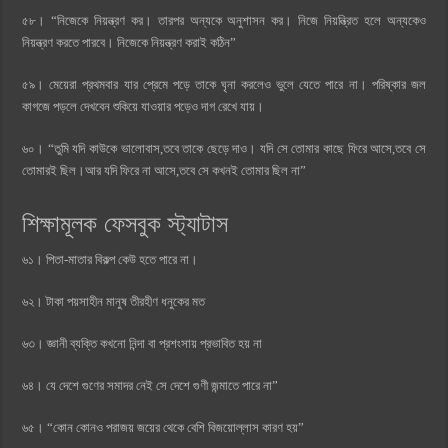
৫৮। “নিজেকে নিয়ন্ত্রণ কর। তারপর অন্যকে অনুশাসন কর। নিজে নিয়ন্ত্রিত হলে অন্যকেও
নিয়ন্ত্রণ করতে পারবে। নিজেকে নিয়ন্ত্রণ করাই কঠিন”
৫৯। মেয়েরা প্রথমবার যার প্রেমে পড়ে তাকে ঘৃনা করলেও ভুলে যেতে পারে না। পরিষ্কার জল
কাগজে পড়লে দেখবেন শুকিয়ে যাওয়ার পড়েও দাগ রেখে যায়।
৬০। “তুমি যদি কাউকে ভালোবাস,তবে তাকে ছেড়ে দাও। যদি সে তোমার কাছে ফিরে আসে,তবে সে
তোমারই ছিল।আর যদি ফিরে না আসে,তবে সে কখনই তোমার ছিল না”
শিক্ষামূলক ফেসবুক স্ট্যাটাস
৬১। পিতা-মাতার বিকল্প কেউ হতে পারে না।
৬২। টাকা পয়সাহীন মানুষ তীরহীণ ধনুকের মত
৬৩। জ্ঞানী ব্যক্তি কখনো নিন্দা বা প্রশংসায় প্রভাবিত হয় না
৬৪। যে দেশে গুণের সমাদর নেই সে দেশে গুণী জন্মাতে পারে না”
৬৫। “কোন কোনও পরাজয় জয়ের থেকে বেশি বিজয়োল্লাস কারণ হয়”