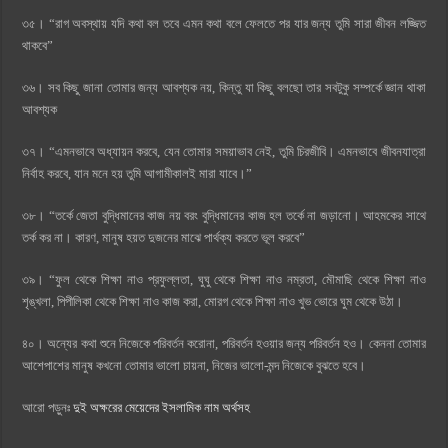
৩৫। “রাগ অবস্থায় যদি কথা বল তবে এমন কথা বলে ফেলতে পর যার জন্য তুমি সারা জীবন লজ্জিত
থাকবে”
৩৬। সব কিছু জানা তোমার জন্য আবশ্যক নয়, কিন্তু যা কিছু বলছো তার সবটুকু সম্পর্কে জ্ঞান থাকা
আবশ্যক
৩৭। “এমনভাবে অধ্যায়ন করবে, যেন তোমার সময়াভাব নেই, তুমি চিরজীবি। এমনভাবে জীবনযাত্রা
নির্বাহ করবে, যান মনে হয় তুমি আগামীকালই মারা যাবে।”
৩৮। “তর্কে জেতা বুদ্ধিমানের কাজ নয় বরং বুদ্ধিমানের কাজ হল তর্কে না জড়ানো। আহমকের সাথে
তর্ক কর না। কারণ, মানুষ হয়ত দুজনের মাঝে পার্থক্য করতে ভূল করবে”
৩৯। “ফুল থেকে শিক্ষা নাও প্রফুল্লতা, ঘুঘু থেকে শিক্ষা নাও নম্রতা, মৌমাছি থেকে শিক্ষা নাও
শৃঙ্খলা, পিপীলিকা থেকে শিক্ষা নাও কাজ করা, মোরগ থেকে শিক্ষা নাও খুভ ভোরে ঘুম থেকে উঠা।
৪০। অন্যের কথা শুনে নিজেকে পরিবর্তন করোনা, পরিবর্তন হওয়ার জন্য পরিবর্তন হও। কেননা তোমার
আশেপাশের মানুষ কখনো তোমার ভালো চায়না, নিজের ভালো-মন্দ নিজেকে বুঝতে হবে।
আরাে পড়ুনঃ
দুই অক্ষরের মেয়েদের ইসলামিক নাম অর্থসহ