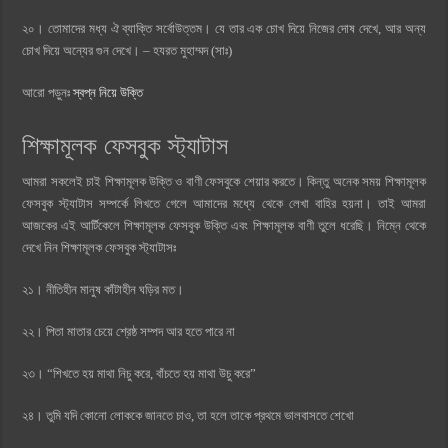
২০। তোমাদের মধ্য ঐ ব্যাক্তি সর্বোউত্তম। যে তার এক চোখ দিয়ে নিজের দোষ দেখে, আর অন্য
চোখ দিয়ে অন্যের গুন দেখে। – হযরত মুহাম্মদ (সাঃ)
আরো পড়ুনঃ
স্বপ্ন নিয়ে উক্তি
শিক্ষামূলক ফেসবুক স্ট্যাটাস
আমরা সকলেই চাই শিক্ষামূলক উক্তি ও বাণী ফেসবুকে শেয়ার করতে। কিন্তু অনেক সময় শিক্ষামূলক
ফেসবুক স্ট্যাটাস সম্পর্কে লিখতে গেলে আমাদের মধ্যে থেকে লেখা বাহির হয়না। তাই আমরা
আজকের এই আর্টিকেলে শিক্ষামূলক ফেসবুক উক্তি এবং শিক্ষামূলক বাণী তুলে ধরেছি। নিম্নে থেকে
দেখে নিন শিক্ষামূলক ফেসবুক স্ট্যাটাসঃ
২১। নীতিহীন মানুষ কাঁটাহীন ঘড়ির মত।
২২। পিতা মাতার চেয়ে শ্রেষ্ঠ সম্পদ আর হতে পারে না
২৩। “শিখতে হয় মাথা নিচু করে, বাঁচতে হয় মাথা উচু করে”
২৪। তুমি যদি কোনো লোককে জানতে চাও, তা হলে তাকে প্রথমে ভালবাসতে শেখো