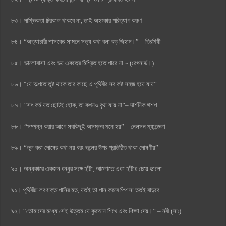
৮৩। দাম্ভিকতা চিরকাল থাকবে না, তাই অহংকার পরিত্যাগ করুণ
৮৪। “অত্যাচারী শাসকের সামনে সত্য কথা বলা বড় জিহাদ।” – তিরমিযী
৮৫। ভালোবাসা এবং ভয় একত্রে মিশ্রিত হতে পারে না ~ (রেগনার্ড।)
৮৬। “যে অল্পতে তুষ্ট থাকে তার কাছে এ পৃথিবীর সব কষ্ট সহজ হয়ে যায়”
৮৭। “সৎ কর্ম যত ছোটই হোক, তা কখনও বৃথা যায় না”– দার্শনিক ঈশপ
৮৮। “সম্পন্ন করার আগে সবকিছুই অসম্ভব মনে হয়” – নেলসন ম্যান্ডেলা
৮৯। “ভূল করা দোষের কথা নয় বরং ভূলের উপর প্রতিষ্ঠিত থাকা দোষণীয়”
৯০। অন্ধকারে একজন বন্ধুর সঙ্গে হাঁটা, আলোতে একা হাঁটার চেয়ে ভালো
৯১। পৃথিবীটা লবণাক্ত পানির মত, যতই তা পান করবে পিপাসা ততই বাড়বে
৯২। “তোমাদের মধ্যে সেই উত্তম যে কুরআন শিখে এবং শিক্ষা দেয়।” – নবী (সাঃ)