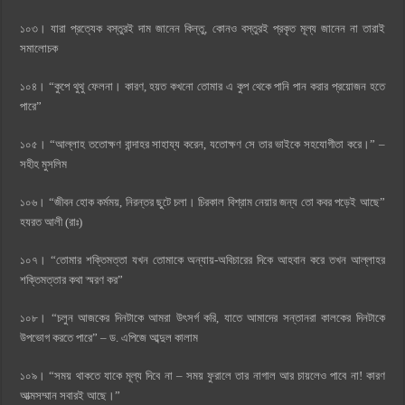
১০৩। যারা প্রত্যেক বস্তুরই দাম জানেন কিন্তু, কোনও বস্তুরই প্রকৃত মূল্য জানেন না তারাই
সমালোচক
১০৪। “কুপে থুথু ফেলনা। কারণ, হয়ত কখনো তোমার এ কুপ থেকে পানি পান করার প্রয়োজন হতে
পারে”
১০৫। “আল্লাহ ততোক্ষণ বান্দাহর সাহায্য করেন, যতোক্ষণ সে তার ভাইকে সহযোগীতা করে।” –
সহীহ মুসলিম
১০৬। “জীবন হোক কর্মময়, নিরন্তর ছুটে চলা। চিরকাল বিশ্রাম নেয়ার জন্য তো কবর পড়েই আছে”
হযরত আলী (রাঃ)
১০৭। “তোমার শক্তিমত্তা যখন তোমাকে অন্যায়-অবিচারের দিকে আহবান করে তখন আল্লাহর
শক্তিমত্তার কথা স্মরণ কর”
১০৮। “চলুন আজকের দিনটাকে আমরা উৎসর্গ করি, যাতে আমাদের সন্তানরা কালকের দিনটাকে
উপভোগ করতে পারে” – ড. এপিজে আব্দুল কালাম
১০৯। “সময় থাকতে যাকে মূল্য দিবে না – সময় ফুরালে তার নাগাল আর চায়লেও পাবে না! কারণ
আত্মসম্মান সবারই আছে।”