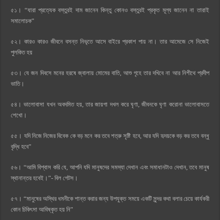
৫১। “যারা প্রত্যেক বস্তুরই দাম জানেন কিন্তু কোনও বস্তুরই প্রকৃত মূল্য জানেন না তারাই
সমালোচক”
৫২। কারও কারও জীবনে বসন্ত নিভৃতে আসে বাইরে প্রকাশ পায় না। তার আমেজে সে নিজেই
পুলকিত হয়
৫৩। যে জন দিবসে মনের হরষে জ্বালায় মোমের বাতি, আশু গৃহে তার দখিবে না আর নিশীথে প্রদীপ
ভাতি।
৫৪। ভালোবাসা যখন অবদমিত হয়, তার জায়গা দখল করে ঘৃণা, জীবনকে ঘৃণা করোনা ভালোবাসতে
শেখো।
৫৫। যদি নিজে নিজের বিবেক কে বড় মনে কর তবে শত্রু সৃষ্টি হবে, আর যদি হৃদয়কে বড় কর তবে বন্ধু
বৃদ্ধি হবে”
৫৬। “আমি বিশ্বাস করি যে, আপনি যদি মানুষদের সমস্যা দেখান এবং সমাধানটাও দেখান, তবে মানুষ
স্থানান্তর হবেই।”- বিল গেটস।
৫৭। “মানুষের অস্থির ধমনীকে শান্ত করার জন্য উপযুক্ত সময়ে একটি সুন্দর কথা বলার চেয়ে কার্যকরী
কোন চিকিৎসা আবিষ্কৃত হয় নি”