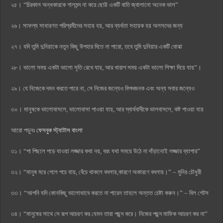
২৫। “চিরকাল অন্ধকারকে গালমন্দ না করে ছোট্ট একটি বাতি জ্বালানো অনেক ভাল”
২৬। সাফল্য সাধারণত পরিশ্রমীদের সহায় হয়, আর ব্যর্থতা সহায়ক হয় অলসদের জন্য
২৭। যদি তুমি দুনিয়াকে নতুন কিছু উপহার দিতে না পারো, তবে তুমি দুনিয়ার একটি বোঝা
২৮। ভালো সময় একটা ভালো সৃতি রেখে যায়, আর খারাপ সময় একটা ভালো শিক্ষা দিয়ে যায়”।
২৯। যে নিজেকে দমন করতে পারে না, সে নিজের জন্যেও বিপদজনক এবং অন্য সবার জন্যেও
৩০। মানুষকে ভালোবাসলে, ভালোবাসা পাওয়া যায়, আর স্বার্থবাদীকে ভালবাসলে, কষ্ট পাওয়া যায়
আরো পড়ুনঃ
ফেসবুক স্ট্যাটাস বাংলা
৩১। “পা পিছলে পড়ে যাওয়া লজ্জার কথা নয়, বরং যথা সময়ে উঠে না দাঁড়ানোই লজ্জার ব্যাপার”
৩২। “মানুষ মরে গেলে পচে যায়, বেঁচে থাকলে বদলায়,কারণে অকারণে বদলায়।” – মুনির চৌধুরী
৩৩। “আপনি যদি কোনকিছু ভালোভাবে করতে না পারেন তাহলে অন্তত চেষ্টা করুন।” – বিল গেটস
৩৪। “মানুষের সাথে সে রূপ আচরণ কর যেমন তারা পছন্দ করে। নিজের পছন্দ মাফিক আচরণ কর না”