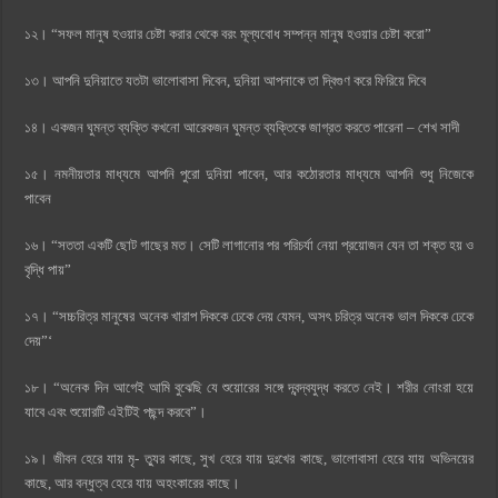
১২। “সফল মানুষ হওয়ার চেষ্টা করার থেকে বরং মূল্যবোধ সম্পন্ন মানুষ হওয়ার চেষ্টা করো”
১৩। আপনি দুনিয়াতে যতটা ভালোবাসা দিবেন, দুনিয়া আপনাকে তা দ্বিগুণ করে ফিরিয়ে দিবে
১৪। একজন ঘুমন্ত ব্যক্তি কখনো আরেকজন ঘুমন্ত ব্যক্তিকে জাগ্রত করতে পারেনা – শেখ সাদী
১৫। নমনীয়তার মাধ্যমে আপনি পুরো দুনিয়া পাবেন, আর কঠোরতার মাধ্যমে আপনি শুধু নিজেকে
পাবেন
১৬। “সততা একটি ছোট গাছের মত। সেটি লাগানোর পর পরিচর্যা নেয়া প্রয়োজন যেন তা শক্ত হয় ও
বৃদ্ধি পায়”
১৭। “সচ্চরিত্র মানুষের অনেক খারাপ দিককে ঢেকে দেয় যেমন, অসৎ চরিত্র অনেক ভাল দিককে ঢেকে
দেয়”‘
১৮। “অনেক দিন আগেই আমি বুঝেছি যে শুয়োরের সঙ্গে দ্বন্দ্বযুদ্ধ করতে নেই। শরীর নোংরা হয়ে
যাবে এবং শুয়োরটি এইটিই পছন্দ করবে”।
১৯। জীবন হেরে যায় মৃ- ত্যুর কাছে, সুখ হেরে যায় দুঃখের কাছে, ভালোবাসা হেরে যায় অভিনয়ের
কাছে, আর বন্ধুত্ব হেরে যায় অহংকারের কাছে।