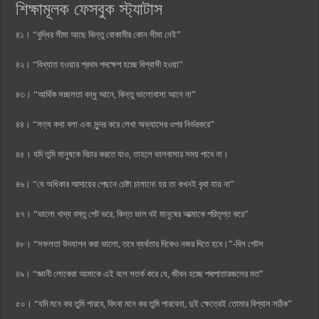
শিক্ষামূলক ফেসবুক স্ট্যাটাস
৪১। “বুদ্ধির সীমা আছে কিন্তু বোকামীর কোন সীমা নেই”
৪২। “বিখ্যাত হওয়ার প্রথম পদক্ষেপ হচ্ছে বিশ্বাসী হওয়া”
৪৩। “আর্থিক সচ্ছলতা বন্ধু আনে, কিন্তু ভালোবাসা আনে না”
৪৪। “সত্য কথা বলা এবং সুন্দর করে লেখা অভ্যাসের ওপর নির্ভরকরে”
৪৫। যদি তুমি মানুষকে বিচার করতে যাও, তাহলে ভালবাসার সময় পাবে না।
৪৬। “যে অধিকার আদায়ের পেছনে চেষ্টা চালানো হয় তা কখনই বৃথা যায় না”
৪৭। “ভালো খাদ্য বস্তু পেট ভরে, কিন্ত ভাল বই মানুষের আত্মাকে পরিতৃপ্ত করে”
৪৮। “সফলতা উদযাপন করা ভালো, তবে ব্যর্থতার দিকেও নজর দিতে হবে।”-বিল গেটস
৪৯। “জ্ঞানী লোকেরা আমাকে এই বলে সতর্ক করে যে, জীবন হচ্ছে পদ্মপাতারজলের মত”
৫০। “যদি মনে কর তুমি পারবে, কিংবা মনে কর তুমি পারবেনা, দুই ক্ষেত্রেই তোমার বিশ্বাস সঠিক”