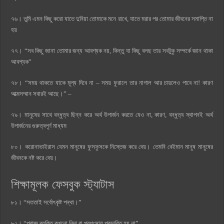
৭৬। তুমি এমন কিছু করো যাতে দুনিয়া তোমাকে মনে রাখে, যাতে মরার পর তোমার জীবনের সমাপ্তি না
হয়
৭৭। “সব কিছু জানা তোমার জন্য আবশ্যক নয়, কিন্তু যা কিছু বলছ তার সবটুকু সম্পর্কে জ্ঞান থাকা
আবশ্যক”
৭৮। “সময় থাকতে যাকে মূল্য দিবে না – সময় ফুরালে তার নাগাল আর চায়লেও পাবে না! কারণ
আত্মসম্মান সবারই আছে।” –
৭৯। মানুষের সাথে বন্ধুত্ব ছিন্ন করে অর্থ উপার্জন করতে যেও না, কারণ, বন্ধুত্ব স্থাপনই অর্থ
উপার্জনের গুরুত্বপূর্ণ মাধ্যম
৮০। করোনাভাইরাস যেমন মানুষের ফুসফুসকে নিস্তেজ করে দেয়। তেমনি বেইমান মানুষ মানুষের
জীবনকে নষ্ট করে দেয়।
শিক্ষামূলক ফেসবুক স্ট্যাটাস
৮১। “সততাই সর্বোৎকৃষ্ট পন্থা।”
৮২। “প্রাজ্ঞ ব্যক্তি কখনো নিন্দা বা প্রশংসায় প্রভাবিত হয় না”