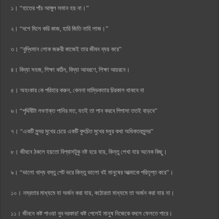
১। “হাতের পাঁচ আঙ্গুল সমান হয় না।”
২। “দশে মিলে করি কাজ, হারি জিতি নাহি লাজ।”
৩। “বুদ্ধিমান লোক জরুরী কাজেই তার জীবন ব্যয় করে”
৪। বিদ্যা সহজ, শিক্ষা কঠিন, বিদ্যা আবরণে, শিক্ষা আচরনে।
৫। অহংকার কে পরিহার করুন, কেননা দাম্ভিকতার চিরকাল থাকবে না
৬। “পৃথিবীটা লবণাক্ত পানির মত, যতই তা পান করবে পিপাসা ততই বাড়বে”
৭। “একটি সুন্দর মুখের চেয়ে একটি কুৎচিত মুখের মধুর কথা অধিকতরসুন্দর”
৮। জীবনে ঠকলে হয়তো বিশ্বাসটুকু নষ্ট হয়ে যায়, কিন্তু শেখা যায় অনেক কিছু।
৯। “ভালো খাদ্য বস্তু পেট ভরে কিন্তু ভালো বই মানুষের আত্মাকে পরিতৃপ্ত করে”।
১০। নম্রতার মাধ্যমে যা অর্জন করা যায়, কঠোরতা মাধ্যমে তা অর্জন করা যায় না।
১১। জীবনে কষ্ট পাওয়া খুব দরকার! কষ্ট পেলেই মানুষ নিজেকে বদলে ফেলতে পারে।