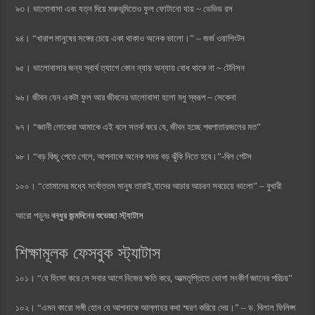
৯৩। ভালোবাসা এবং যত্ন দিয়ে মরুভূমিতেও ফুল ফোটানো যায় ~ ডেভিড রস
৯৪। “খারাপ মানুষের সঙ্গের চেয়ে একা থাকাও অনেক ভালো।” – জর্জ ওয়াশিংটন
৯৫। ভালোবাসার জন্য স্বার্থ ত্যাগে কোন ন্যায় অন্যায় বোধ থাকে না ~ টেনিসন
৯৬। জীবন যেন একটা ফুল আর জীবনের ভালোবাসা হলো মধু স্বরূপ ~ সেকেনা
৯৭। “জ্ঞানী লোকেরা আমাকে এই বলে সতর্ক করে যে, জীবন হচ্ছে পদ্মপাতারজলের মত”
৯৮। “বড় কিছু পেতে গেলে, আপনাকে অনেক সময় বড় ঝুঁকি নিতে হবে।”-বিল গেটস
১০০। “তোমাদের মধ্যে সর্বোত্তম মানুষ তারাই,যাদের আচার আচরণ সবচেয়ে ভালো” – বুখারী
আরো পড়ুনঃ
বন্ধুর জন্মদিনের শুভেচ্ছা স্ট্যাটাস
শিক্ষামূলক ফেসবুক স্ট্যাটাস
১০১। “যে হিংসা করে সে সবার আগে নিজের ক্ষতি করে, আত্মতৃপ্তিতে ভোগা সংকীর্ণ জ্ঞানের পরিচয়”
১০২। “এমন কারো সঙ্গী হোন যে আপনাকে আল্লাহর কথা স্মরণ করিয়ে দেয়।” – ড. বিলাল ফিলিপ্স