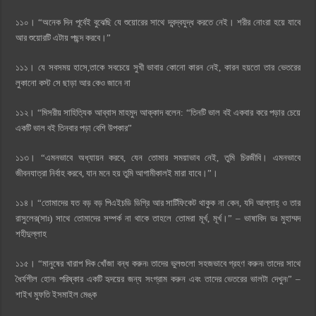
১১০। “অনেক দিন পূর্বেই বুঝেছি যে শুয়োরের সাথে দ্বন্দ্বযুদ্ধ করতে নেই। শরীর নোংরা হয়ে যাবে
আর শুয়োরটি এটায় পছন্দ করবে।”
১১১। যে সবসময় হাসে,তাকে সবচেয়ে সুখী ভাবার কোনো কারন নেই, কারন হয়তো তার ভেতরের
লুকানো কস্ট সে ছাড়া আর কেও জানে না
১১২। “মিসরীয় সাহিত্যিক আব্বাস মাহমুদ আক্কাদ বলেন: “তিনটি ভাল বই একবার করে পড়ার চেয়ে
একটি ভাল বই তিনবার পড়া বেশি উপকার”
১১৩। “এমনভাবে অধ্যায়ন করবে, যেন তোমার সময়াভাব নেই, তুমি চিরজীবি। এমনভাবে
জীবনযাত্রা নির্বাহ করবে, যান মনে হয় তুমি আগামীকালই মারা যাবে।”।
১১৪। “তোমাদের যত বড় বড় পিএইচডি ডিগ্রি আর সার্টিফিকেট থাকুক না কেন, যদি আল্লাহ্ ও তার
রাসুলের(সাঃ) সাথে তোমাদের সম্পর্ক না থাকে তাহলে তোমরা মূর্খ, মূর্খ।” – ভাষাবিদ ডঃ মুহাম্মদ
শহীদুল্লাহ
১১৫। “মানুষের খারাপ দিক খোঁজা বন্ধ করুন৷ তাদের ভুলগুলো সহজভাবে গ্রহণ করুন৷ তাদের সাথে
ধৈর্যশীল হোন৷ পরিষ্কার একটি হৃদয়ের জন্য সংগ্রাম করুন এবং তাদের ভেতরের ভালটা দেখুন৷” –
শাইখ মুফতি ইসমাইল মেঙ্ক